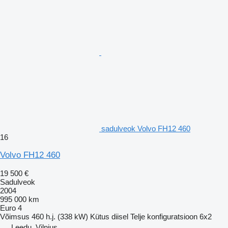
sadulveok Volvo FH12 460
16
Volvo FH12 460
19 500 €
Sadulveok
2004
995 000 km
Euro 4
Võimsus
460 h.j. (338 kW)
Kütus
diisel
Telje konfiguratsioon
6x2
Leedu, Vilnius