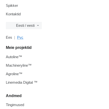
Spikker
Kontaktid
Eesti / eesti
Ees
Рус
Meie projektid
Autoline™
Machineryline™
Agroline™
Linemedia Digital ™
Andmed
Tingimused