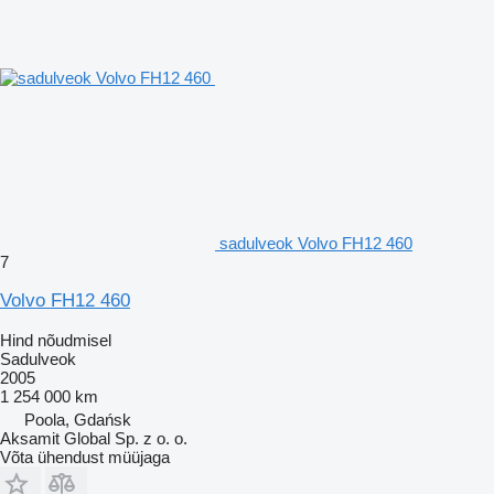
sadulveok Volvo FH12 460
7
Volvo FH12 460
Hind nõudmisel
Sadulveok
2005
1 254 000 km
Poola, Gdańsk
Aksamit Global Sp. z o. o.
Võta ühendust müüjaga