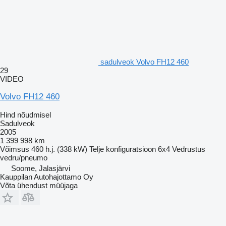
sadulveok Volvo FH12 460
29
VIDEO
Volvo FH12 460
Hind nõudmisel
Sadulveok
2005
1 399 998 km
Võimsus
460 h.j. (338 kW)
Telje konfiguratsioon
6x4
Vedrustus
vedru/pneumo
Soome, Jalasjärvi
Kauppilan Autohajottamo Oy
Võta ühendust müüjaga