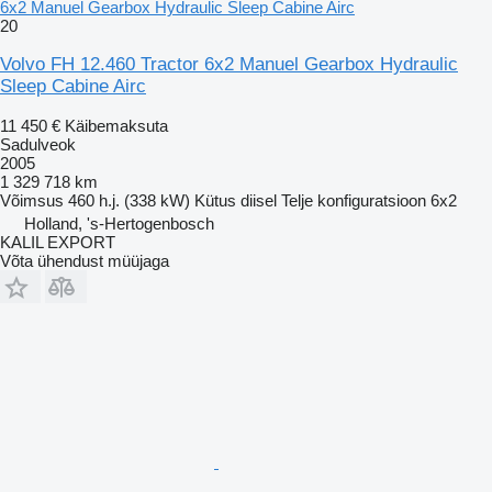
6x2 Manuel Gearbox Hydraulic Sleep Cabine Airc
20
Volvo FH 12.460 Tractor 6x2 Manuel Gearbox Hydraulic
Sleep Cabine Airc
11 450 €
Käibemaksuta
Sadulveok
2005
1 329 718 km
Võimsus
460 h.j. (338 kW)
Kütus
diisel
Telje konfiguratsioon
6x2
Holland, 's-Hertogenbosch
KALIL EXPORT
Võta ühendust müüjaga