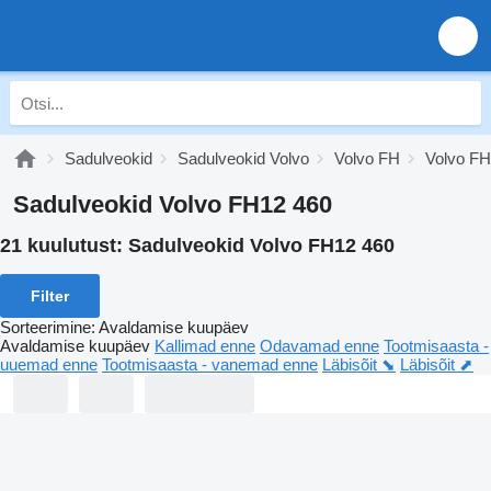
Sadulveokid
Sadulveokid Volvo
Volvo FH
Volvo F
Sadulveokid Volvo FH12 460
21 kuulutust:
Sadulveokid Volvo FH12 460
Filter
Sorteerimine
:
Avaldamise kuupäev
Avaldamise kuupäev
Kallimad enne
Odavamad enne
Tootmisaasta -
uuemad enne
Tootmisaasta - vanemad enne
Läbisõit ⬊
Läbisõit ⬈