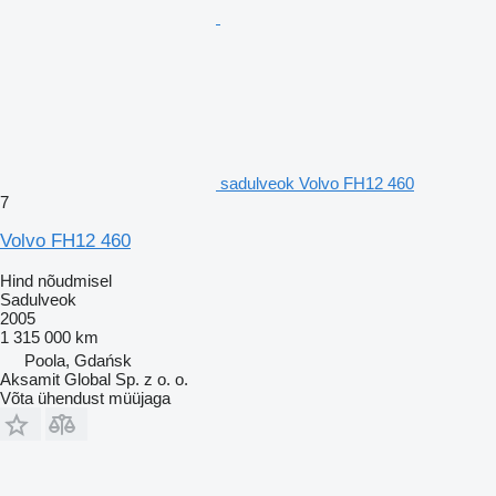
sadulveok Volvo FH12 460
7
Volvo FH12 460
Hind nõudmisel
Sadulveok
2005
1 315 000 km
Poola, Gdańsk
Aksamit Global Sp. z o. o.
Võta ühendust müüjaga