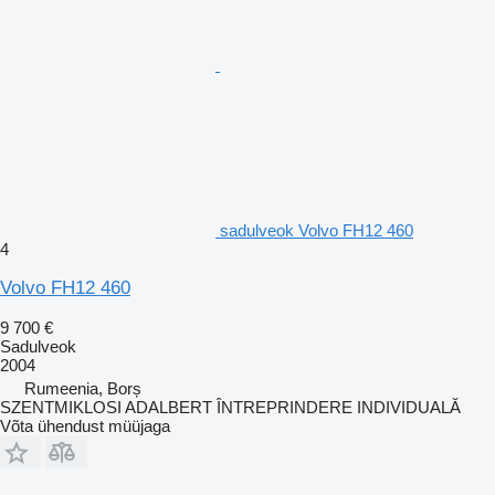
sadulveok Volvo FH12 460
4
Volvo FH12 460
9 700 €
Sadulveok
2004
Rumeenia, Borș
SZENTMIKLOSI ADALBERT ÎNTREPRINDERE INDIVIDUALĂ
Võta ühendust müüjaga