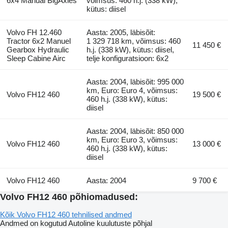
6x4 Manual BigAxles
võimsus: 460 h.j. (338 kW),
kütus: diisel
Volvo FH 12.460
Aasta: 2005, läbisõit:
Tractor 6x2 Manuel
1 329 718 km, võimsus: 460
11 450 €
Gearbox Hydraulic
h.j. (338 kW), kütus: diisel,
Sleep Cabine Airc
telje konfiguratsioon: 6x2
Aasta: 2004, läbisõit: 995 000
km, Euro: Euro 4, võimsus:
Volvo FH12 460
19 500 €
460 h.j. (338 kW), kütus:
diisel
Aasta: 2004, läbisõit: 850 000
km, Euro: Euro 3, võimsus:
Volvo FH12 460
13 000 €
460 h.j. (338 kW), kütus:
diisel
Volvo FH12 460
Aasta: 2004
9 700 €
Volvo FH12 460 põhiomadused:
Kõik Volvo FH12 460 tehnilised andmed
Andmed on kogutud Autoline kuulutuste põhjal