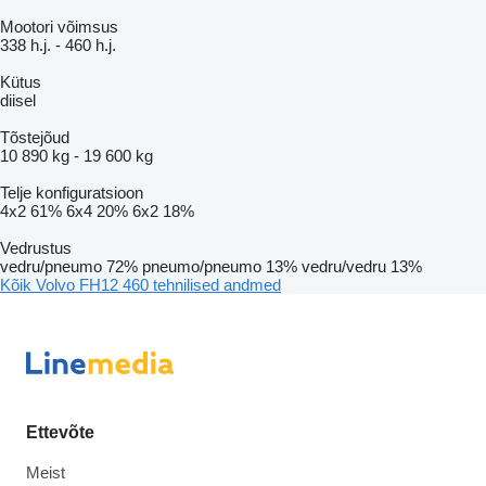
Mootori võimsus
338 h.j.
-
460 h.j.
Kütus
diisel
Tõstejõud
10 890 kg
-
19 600 kg
Telje konfiguratsioon
4x2
61%
6x4
20%
6x2
18%
Vedrustus
vedru/pneumo
72%
pneumo/pneumo
13%
vedru/vedru
13%
Kõik Volvo FH12 460 tehnilised andmed
Ettevõte
Meist