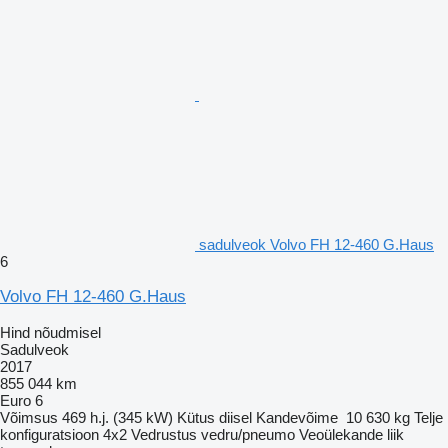
sadulveok Volvo FH 12-460 G.Haus
6
Volvo FH 12-460 G.Haus
Hind nõudmisel
Sadulveok
2017
855 044 km
Euro 6
Võimsus
469 h.j. (345 kW)
Kütus
diisel
Kandevõime
10 630 kg
Telje
konfiguratsioon
4x2
Vedrustus
vedru/pneumo
Veoülekande liik