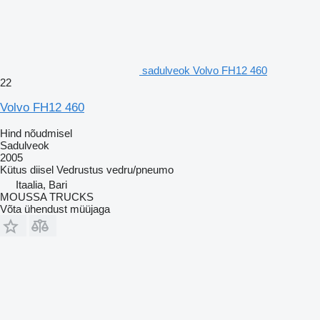
sadulveok Volvo FH12 460
22
Volvo FH12 460
Hind nõudmisel
Sadulveok
2005
Kütus
diisel
Vedrustus
vedru/pneumo
Itaalia, Bari
MOUSSA TRUCKS
Võta ühendust müüjaga