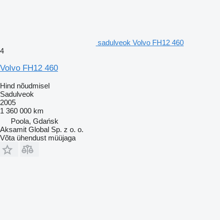
sadulveok Volvo FH12 460
4
Volvo FH12 460
Hind nõudmisel
Sadulveok
2005
1 360 000 km
Poola, Gdańsk
Aksamit Global Sp. z o. o.
Võta ühendust müüjaga