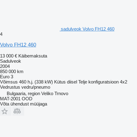
sadulveok Volvo FH12 460
4
Volvo FH12 460
13 000 €
Käibemaksuta
Sadulveok
2004
850 000 km
Euro 3
Võimsus
460 h.j. (338 kW)
Kütus
diisel
Telje konfiguratsioon
4x2
Vedrustus
vedru/pneumo
Bulgaaria, region Veliko Trnovo
MAT-2001 OOD
Võta ühendust müüjaga