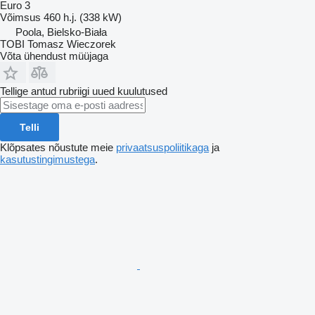
Euro 3
Võimsus
460 h.j. (338 kW)
Poola, Bielsko-Biała
TOBI Tomasz Wieczorek
Võta ühendust müüjaga
Tellige antud rubriigi uued kuulutused
Telli
Klõpsates nõustute meie
privaatsuspoliitikaga
ja
kasutustingimustega
.