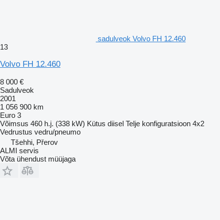
sadulveok Volvo FH 12.460
13
Volvo FH 12.460
8 000 €
Sadulveok
2001
1 056 900 km
Euro 3
Võimsus
460 h.j. (338 kW)
Kütus
diisel
Telje konfiguratsioon
4x2
Vedrustus
vedru/pneumo
Tšehhi, Přerov
ALMI servis
Võta ühendust müüjaga