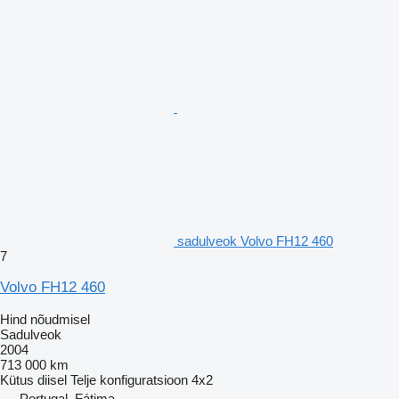
sadulveok Volvo FH12 460
7
Volvo FH12 460
Hind nõudmisel
Sadulveok
2004
713 000 km
Kütus
diisel
Telje konfiguratsioon
4x2
Portugal, Fátima