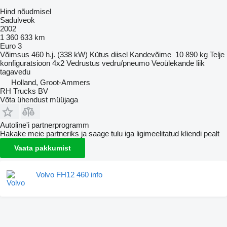
Hind nõudmisel
Sadulveok
2002
1 360 633 km
Euro 3
Võimsus
460 h.j. (338 kW)
Kütus
diisel
Kandevõime
10 890 kg
Telje
konfiguratsioon
4x2
Vedrustus
vedru/pneumo
Veoülekande liik
tagavedu
Holland, Groot-Ammers
RH Trucks BV
Võta ühendust müüjaga
Autoline'i partnerprogramm
Hakake meie partneriks ja saage tulu iga ligimeelitatud kliendi pealt
Vaata pakkumist
Volvo FH12 460 info