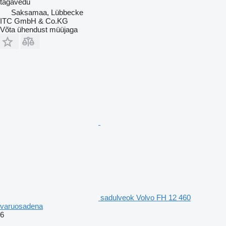
tagavedu
Saksamaa, Lübbecke
ITC GmbH & Co.KG
Võta ühendust müüjaga
sadulveok Volvo FH 12 460
varuosadena
6