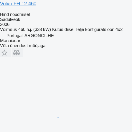
Volvo FH 12 460
Hind nõudmisel
Sadulveok
2006
Võimsus
460 h.j. (338 kW)
Kütus
diisel
Telje konfiguratsioon
4x2
Portugal, ARGONCILHE
Manaiacar
Võta ühendust müüjaga