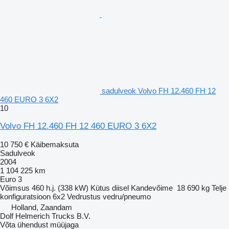
sadulveok Volvo FH 12.460 FH 12
460 EURO 3 6X2
10
Volvo FH 12.460 FH 12 460 EURO 3 6X2
10 750 €
Käibemaksuta
Sadulveok
2004
1 104 225 km
Euro 3
Võimsus
460 h.j. (338 kW)
Kütus
diisel
Kandevõime
18 690 kg
Telje
konfiguratsioon
6x2
Vedrustus
vedru/pneumo
Holland, Zaandam
Dolf Helmerich Trucks B.V.
Võta ühendust müüjaga