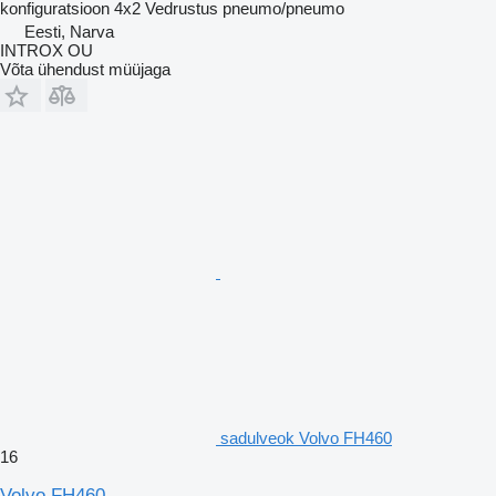
konfiguratsioon
4x2
Vedrustus
pneumo/pneumo
Eesti, Narva
INTROX OU
Võta ühendust müüjaga
sadulveok Volvo FH460
16
Volvo FH460