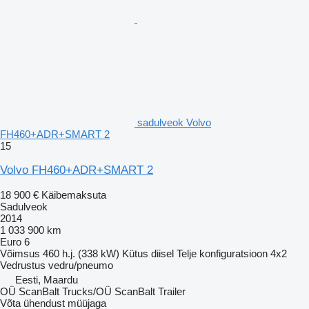
sadulveok Volvo
FH460+ADR+SMART 2
15
Volvo FH460+ADR+SMART 2
18 900 €
Käibemaksuta
Sadulveok
2014
1 033 900 km
Euro 6
Võimsus
460 h.j. (338 kW)
Kütus
diisel
Telje konfiguratsioon
4x2
Vedrustus
vedru/pneumo
Eesti, Maardu
OÜ ScanBalt Trucks/OÜ ScanBalt Trailer
Võta ühendust müüjaga