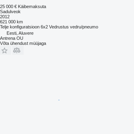
25 000 €
Käibemaksuta
Sadulveok
2012
621 000 km
Telje konfiguratsioon
6x2
Vedrustus
vedru/pneumo
Eesti, Aluvere
Antrena OU
Võta ühendust müüjaga