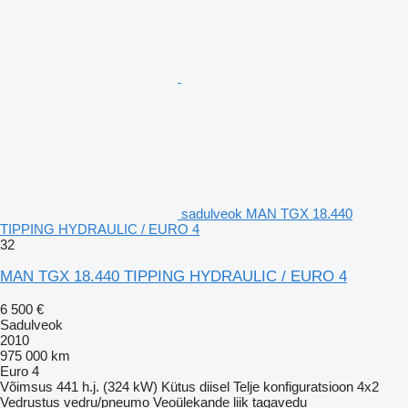
sadulveok MAN TGX 18.440
TIPPING HYDRAULIC / EURO 4
32
MAN TGX 18.440 TIPPING HYDRAULIC / EURO 4
6 500 €
Sadulveok
2010
975 000 km
Euro 4
Võimsus
441 h.j. (324 kW)
Kütus
diisel
Telje konfiguratsioon
4x2
Vedrustus
vedru/pneumo
Veoülekande liik
tagavedu