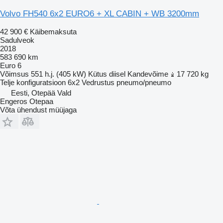
Volvo FH540 6x2 EURO6 + XL CABIN + WB 3200mm
42 900 €
Käibemaksuta
Sadulveok
2018
583 690 km
Euro 6
Võimsus
551 h.j. (405 kW)
Kütus
diisel
Kandevõime
17 720 kg
Telje konfiguratsioon
6x2
Vedrustus
pneumo/pneumo
Eesti, Otepää Vald
Engeros Otepaa
Võta ühendust müüjaga