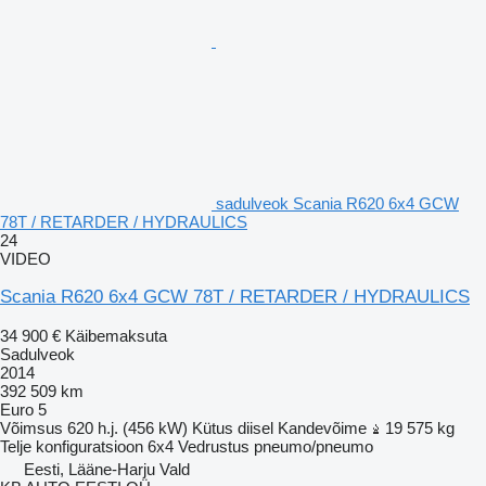
sadulveok Scania R620 6x4 GCW
78T / RETARDER / HYDRAULICS
24
VIDEO
Scania R620 6x4 GCW 78T / RETARDER / HYDRAULICS
34 900 €
Käibemaksuta
Sadulveok
2014
392 509 km
Euro 5
Võimsus
620 h.j. (456 kW)
Kütus
diisel
Kandevõime
19 575 kg
Telje konfiguratsioon
6x4
Vedrustus
pneumo/pneumo
Eesti, Lääne-Harju Vald