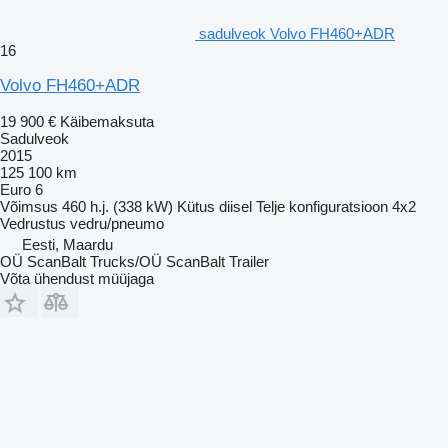
sadulveok Volvo FH460+ADR
16
Volvo FH460+ADR
19 900 €
Käibemaksuta
Sadulveok
2015
125 100 km
Euro 6
Võimsus
460 h.j. (338 kW)
Kütus
diisel
Telje konfiguratsioon
4x2
Vedrustus
vedru/pneumo
Eesti, Maardu
OÜ ScanBalt Trucks/OÜ ScanBalt Trailer
Võta ühendust müüjaga