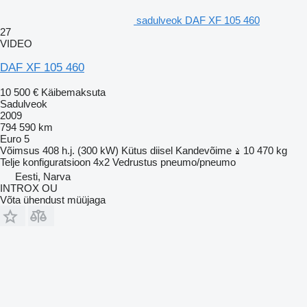
sadulveok DAF XF 105 460
27
VIDEO
DAF XF 105 460
10 500 €
Käibemaksuta
Sadulveok
2009
794 590 km
Euro 5
Võimsus
408 h.j. (300 kW)
Kütus
diisel
Kandevõime
10 470 kg
Telje konfiguratsioon
4x2
Vedrustus
pneumo/pneumo
Eesti, Narva
INTROX OU
Võta ühendust müüjaga