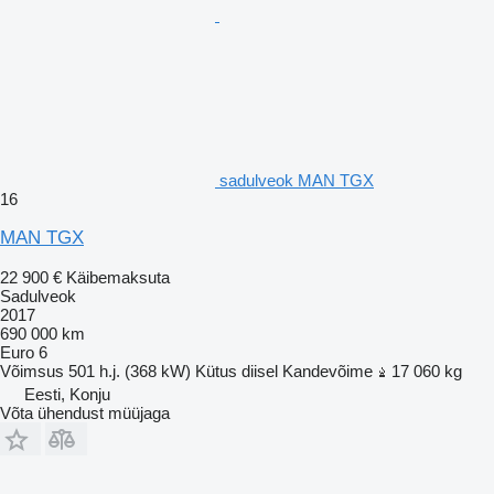
sadulveok MAN TGX
16
MAN TGX
22 900 €
Käibemaksuta
Sadulveok
2017
690 000 km
Euro 6
Võimsus
501 h.j. (368 kW)
Kütus
diisel
Kandevõime
17 060 kg
Eesti, Konju
Võta ühendust müüjaga