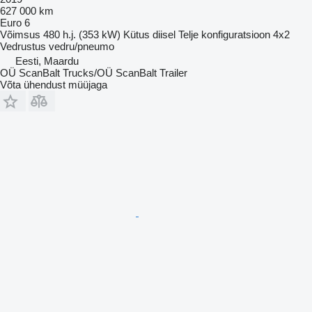
627 000 km
Euro 6
Võimsus
480 h.j. (353 kW)
Kütus
diisel
Telje konfiguratsioon
4x2
Vedrustus
vedru/pneumo
Eesti, Maardu
OÜ ScanBalt Trucks/OÜ ScanBalt Trailer
Võta ühendust müüjaga