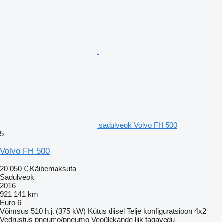
sadulveok Volvo FH 500
5
Volvo FH 500
20 050 €
Käibemaksuta
Sadulveok
2016
921 141 km
Euro 6
Võimsus
510 h.j. (375 kW)
Kütus
diisel
Telje konfiguratsioon
4x2
Vedrustus
pneumo/pneumo
Veoülekande liik
tagavedu