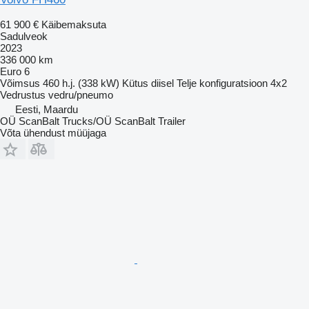
61 900 €
Käibemaksuta
Sadulveok
2023
336 000 km
Euro 6
Võimsus
460 h.j. (338 kW)
Kütus
diisel
Telje konfiguratsioon
4x2
Vedrustus
vedru/pneumo
Eesti, Maardu
OÜ ScanBalt Trucks/OÜ ScanBalt Trailer
Võta ühendust müüjaga