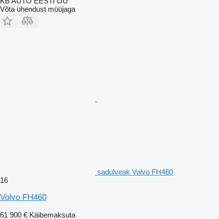
KB AUTO EESTI OÜ
Võta ühendust müüjaga
sadulveok Volvo FH460
16
Volvo FH460
61 900 €
Käibemaksuta