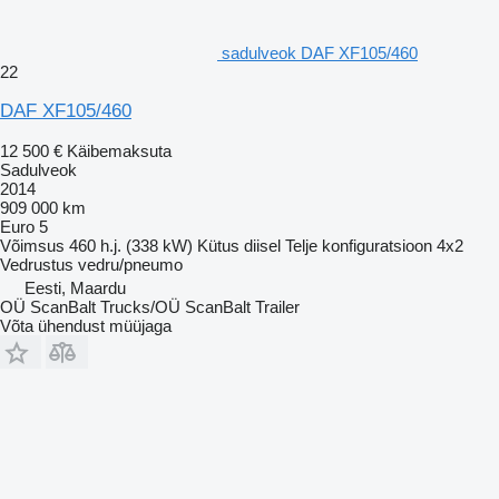
sadulveok DAF XF105/460
22
DAF XF105/460
12 500 €
Käibemaksuta
Sadulveok
2014
909 000 km
Euro 5
Võimsus
460 h.j. (338 kW)
Kütus
diisel
Telje konfiguratsioon
4x2
Vedrustus
vedru/pneumo
Eesti, Maardu
OÜ ScanBalt Trucks/OÜ ScanBalt Trailer
Võta ühendust müüjaga