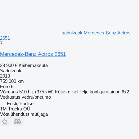
sadulveok Mercedes-Benz Actros
2651
7
Mercedes-Benz Actros 2651
28 900 €
Käibemaksuta
Sadulveok
2013
759 000 km
Euro 6
Võimsus
510 h.j. (375 kW)
Kütus
diisel
Telje konfiguratsioon
6x2
Vedrustus
vedru/pneumo
Eesti, Padise
TM Trucks OÜ
Võta ühendust müüjaga