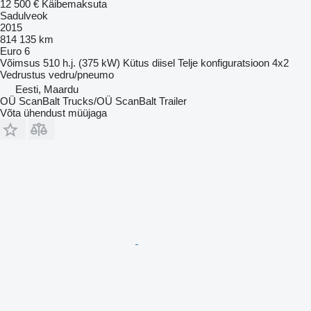
12 500 €
Käibemaksuta
Sadulveok
2015
814 135 km
Euro 6
Võimsus
510 h.j. (375 kW)
Kütus
diisel
Telje konfiguratsioon
4x2
Vedrustus
vedru/pneumo
Eesti, Maardu
OÜ ScanBalt Trucks/OÜ ScanBalt Trailer
Võta ühendust müüjaga