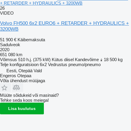
+ RETARDER + HYDRAULICS + 3200WB
26
VIDEO
Volvo FH500 6x2 EURO6 + RETARDER + HYDRAULICS +
3200WB
51 900 €
Käibemaksuta
Sadulveok
2020
651 080 km
Võimsus
510 h.j. (375 kW)
Kütus
diisel
Kandevõime
18 500 kg
Telje konfiguratsioon
6x2
Vedrustus
pneumo/pneumo
Eesti, Otepää Vald
Engeros Otepaa
Võta ühendust müüjaga
Müüte sõidukeid või masinaid?
Tehke seda koos meiega!
Lisa kuulutus