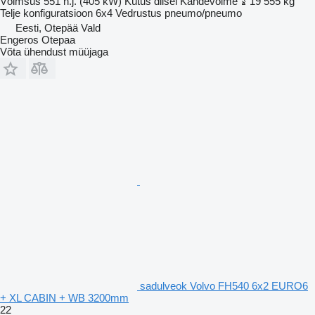
Võimsus
551 h.j. (405 kW)
Kütus
diisel
Kandevõime
19 555 kg
Telje konfiguratsioon
6x4
Vedrustus
pneumo/pneumo
Eesti, Otepää Vald
Engeros Otepaa
Võta ühendust müüjaga
sadulveok Volvo FH540 6x2 EURO6
+ XL CABIN + WB 3200mm
22