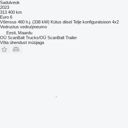
Sadulveok
2023
313 400 km
Euro 6
Võimsus
460 h.j. (338 kW)
Kütus
diisel
Telje konfiguratsioon
4x2
Vedrustus
vedru/pneumo
Eesti, Maardu
OÜ ScanBalt Trucks/OÜ ScanBalt Trailer
Võta ühendust müüjaga