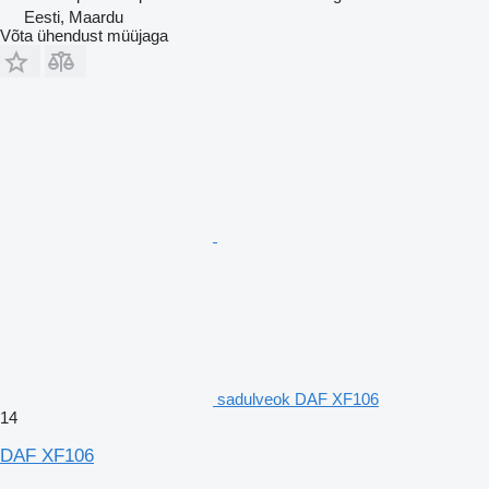
Eesti, Maardu
Võta ühendust müüjaga
sadulveok DAF XF106
14
DAF XF106