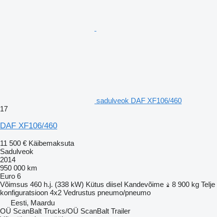
sadulveok DAF XF106/460
17
DAF XF106/460
11 500 €
Käibemaksuta
Sadulveok
2014
950 000 km
Euro 6
Võimsus
460 h.j. (338 kW)
Kütus
diisel
Kandevõime
8 900 kg
Telje
konfiguratsioon
4x2
Vedrustus
pneumo/pneumo
Eesti, Maardu
OÜ ScanBalt Trucks/OÜ ScanBalt Trailer