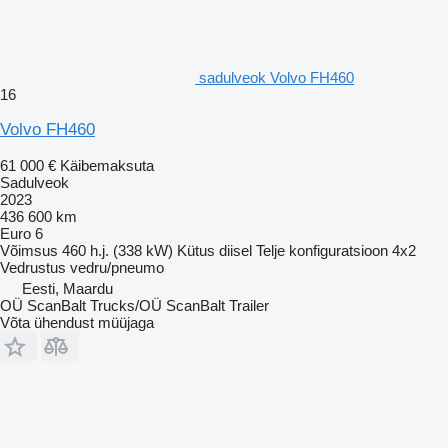
sadulveok Volvo FH460
16
Volvo FH460
61 000 €
Käibemaksuta
Sadulveok
2023
436 600 km
Euro 6
Võimsus
460 h.j. (338 kW)
Kütus
diisel
Telje konfiguratsioon
4x2
Vedrustus
vedru/pneumo
Eesti, Maardu
OÜ ScanBalt Trucks/OÜ ScanBalt Trailer
Võta ühendust müüjaga