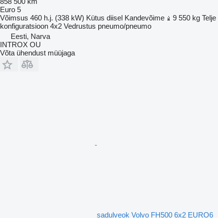
858 500 km
Euro 5
Võimsus
460 h.j. (338 kW)
Kütus
diisel
Kandevõime
9 550 kg
Telje
konfiguratsioon
4x2
Vedrustus
pneumo/pneumo
Eesti, Narva
INTROX OU
Võta ühendust müüjaga
sadulveok Volvo FH500 6x2 EURO6