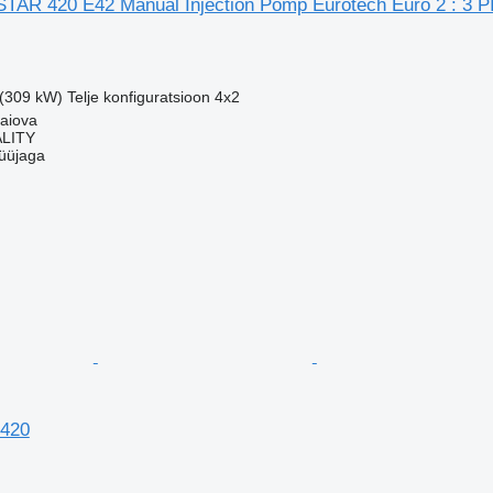
AR 420 E42 Manual Injection Pomp Eurotech Euro 2 : 3 
 (309 kW)
Telje konfiguratsioon
4x2
aiova
LITY
üüjaga
 420