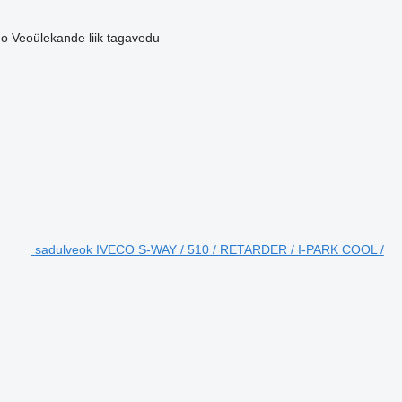
mo
Veoülekande liik
tagavedu
sadulveok IVECO S-WAY / 510 / RETARDER / I-PARK COOL /