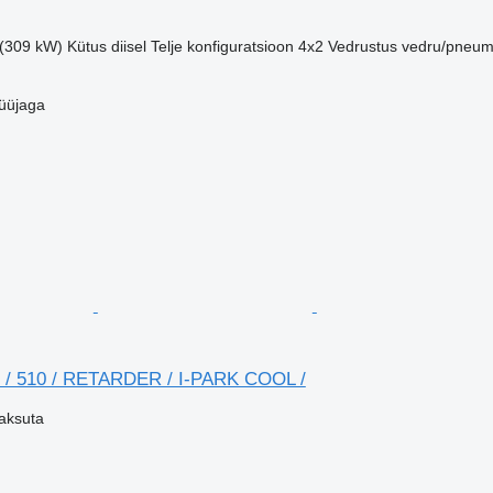
 (309 kW)
Kütus
diisel
Telje konfiguratsioon
4x2
Vedrustus
vedru/pneu
üüjaga
/ 510 / RETARDER / I-PARK COOL /
aksuta