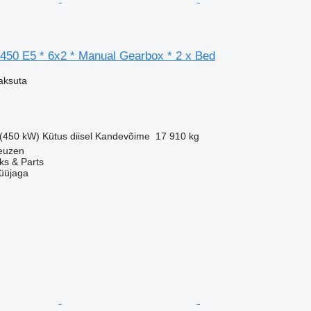
 450 E5 * 6x2 * Manual Gearbox * 2 x Bed
aksuta
 (450 kW)
Kütus
diisel
Kandevõime
17 910 kg
neuzen
ks & Parts
üüjaga