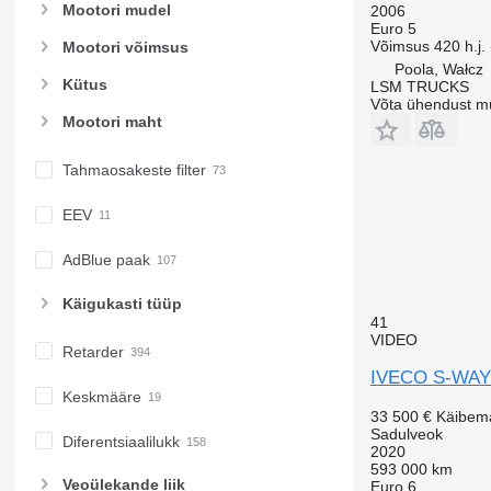
Mootori mudel
2006
Euro 5
Võimsus
420 h.j.
Mootori võimsus
Poola, Wałcz
Kütus
LSM TRUCKS
Võta ühendust m
Mootori maht
Tahmaosakeste filter
EEV
AdBlue paak
Käigukasti tüüp
41
VIDEO
Retarder
IVECO S-WAY 
Keskmääre
33 500 €
Käibem
Sadulveok
Diferentsiaalilukk
2020
593 000 km
Veoülekande liik
Euro 6