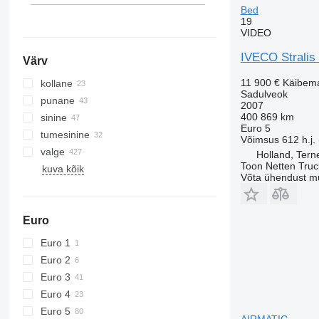
Bed
19
VIDEO
IVECO Stralis
Värv
11 900 €
Käibem
kollane
Sadulveok
punane
2007
400 869 km
sinine
Euro 5
tumesinine
Võimsus
612 h.j.
valge
Holland, Ter
Toon Netten Truc
kuva kõik
Võta ühendust m
Euro
Euro 1
Euro 2
Euro 3
Euro 4
Euro 5
AIRMATIC