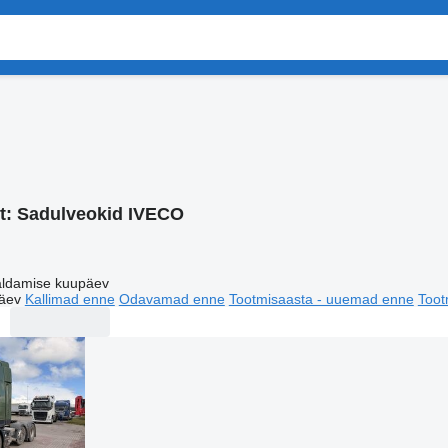
t:
Sadulveokid IVECO
ldamise kuupäev
äev
Kallimad enne
Odavamad enne
Tootmisaasta - uuemad enne
Toot