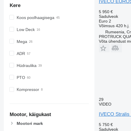
IVECO EUROST
Kere
5 950 €
Sadulveok
Koos poolhaagisega
Euro 2
Võimsus
420 h.j.
Low Deck
Rumeenia, Cr
PROTRUCK QUA
Võta ühendust m
Mega
ADR
Hüdraulika
PTO
Kompressor
29
VIDEO
IVECO Stralis
Mootor, käigukast
Mootori mark
5 750 €
Sadulveok