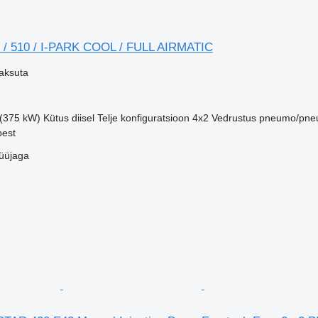
/ 510 / I-PARK COOL / FULL AIRMATIC
aksuta
 (375 kW)
Kütus
diisel
Telje konfiguratsioon
4x2
Vedrustus
pneumo/pne
pest
üüjaga