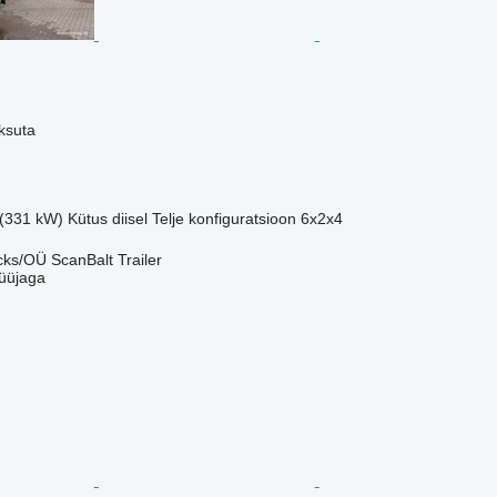
ksuta
 (331 kW)
Kütus
diisel
Telje konfiguratsioon
6x2x4
ks/OÜ ScanBalt Trailer
üüjaga