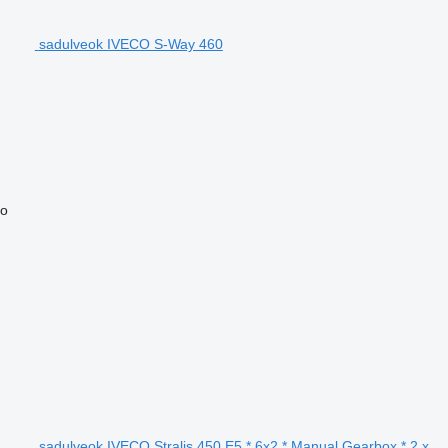
sadulveok IVECO S-Way 460
mo
sadulveok IVECO Stralis 450 E5 * 6x2 * Manual Gearbox * 2 x