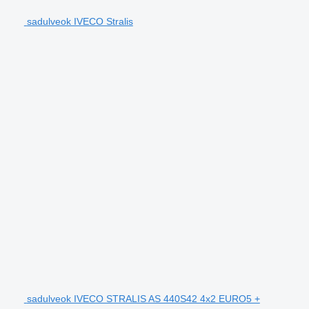
sadulveok IVECO Stralis
sadulveok IVECO STRALIS AS 440S42 4x2 EURO5 +