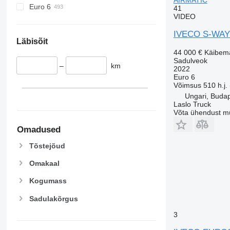
Euro 6
41
VIDEO
IVECO S-WAY 
Läbisõit
44 000 €
Käibem
Sadulveok
–
km
2022
Euro 6
Võimsus
510 h.j.
Ungari, Buda
Laslo Truck
Võta ühendust m
Omadused
Tõstejõud
Omakaal
Kogumass
Sadulakõrgus
3