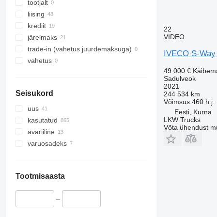
tootjalt
liising
krediit
22
VIDEO
järelmaks
trade-in (vahetus juurdemaksuga)
IVECO S-Way
vahetus
49 000 €
Käibem
Sadulveok
2021
Seisukord
244 534 km
Võimsus
460 h.j.
uus
Eesti, Kurna
LKW Trucks
kasutatud
Võta ühendust m
avariiline
varuosadeks
Tootmisaasta
–