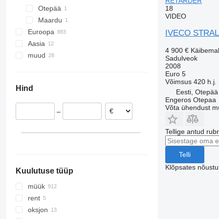
RETARDER
18
Otepää
VIDEO
Maardu
Euroopa
IVECO STRAL
Aasia
Holland
4 900 €
Käibema
muud
Itaalia
Usbekistan
Sadulveok
2008
Poola
Araabia Ühendemiraadid
Ukraina
Euro 5
Hispaania
Hiina
Argentiina
Võimsus
420 h.j.
Hind
Rumeenia
Nigeeria
Eesti, Otepää
Engeros Otepaa
Saksamaa
Tšiili
Võta ühendust m
–
Horvaatia
Ungari
Tellige antud rub
kuva kõik
Telli
Klõpsates nõust
Kuulutuse tüüp
müük
rent
oksjon