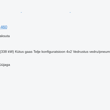
 460
aksuta
 (338 kW)
Kütus
gaas
Telje konfiguratsioon
4x2
Vedrustus
vedru/pneu
üüjaga