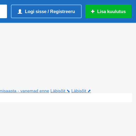
Logi sisse / Registreeru
Lisa kuulutus
misaasta - vanemad enne
Läbisõit ⬊
Läbisõit ⬈