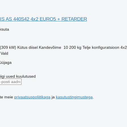
IS AS 440S42 4x2 EURO5 + RETARDER
ksuta
 (309 kW)
Kütus
diisel
Kandevõime
10 200 kg
Telje konfiguratsioon
4x2
 Vald
üüjaga
riigi uued kuulutused
ute meie
privaatsuspoliitikaga
ja
kasutustingimustega
.