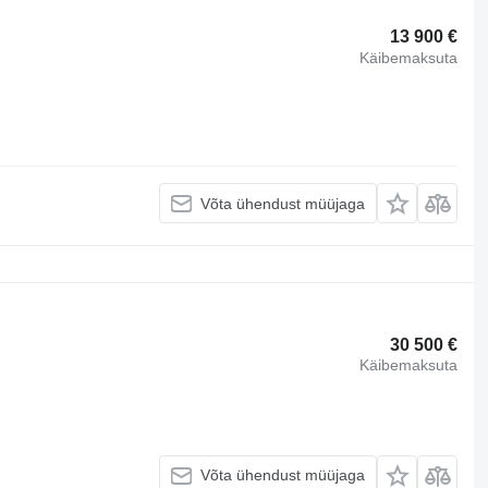
13 900 €
Käibemaksuta
Võta ühendust müüjaga
30 500 €
Käibemaksuta
Võta ühendust müüjaga