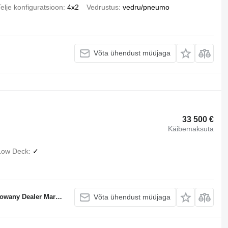
elje konfiguratsioon
4x2
Vedrustus
vedru/pneumo
Võta ühendust müüjaga
33 500 €
Käibemaksuta
Low Deck
✓
ler Marki Ford-Trucks
Võta ühendust müüjaga