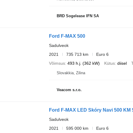
BRD Sogelease IFN SA
Ford F-MAX 500
Sadulveok
2021
735 713 km
Euro 6
Võimsus
493 h.j. (362 kW)
Kütus
diisel
T
Slovakkia, Zilina
Veacom s.r.o.
Ford F-MAX LED Skóry Navi 500 KM 
Sadulveok
2021
595 000 km
Euro 6