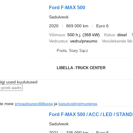
Ford F-MAX 500
Sadulveok
2020
869 000 km
Euro 6
Võimsus
500 h.j. (368 kW)
Kütus
diisel
T
Vedrustus
vedru/pneumo
Veoülekande liik
Poola, Stary Sącz
LIBELLA -TRUCK CENTER
riigi uued kuulutused
ute meie
privaatsuspoliitikaga
ja
kasutustingimustega
.
Ford F-MAX 500 / ACC / LED / STAND
Sadulveok
2021
335 000 km
Euro 6