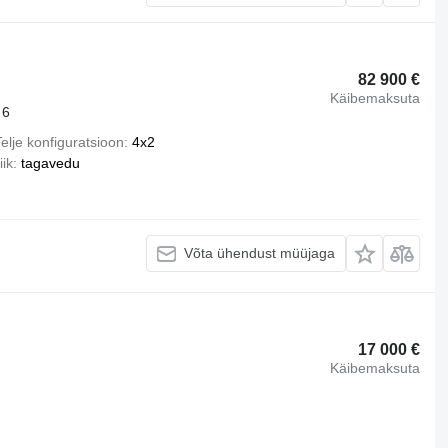
82 900 €
Käibemaksuta
 6
elje konfiguratsioon
4x2
iik
tagavedu
Võta ühendust müüjaga
17 000 €
Käibemaksuta