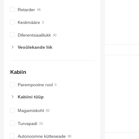
Retarder
Keskmääre
Diferentsiaalilukk
Veoülekande liik
Kabiin
Parempoolne rool
Kabiini tüüp
Magamiskoht
Turvapadi
Autonoomne kütteseade