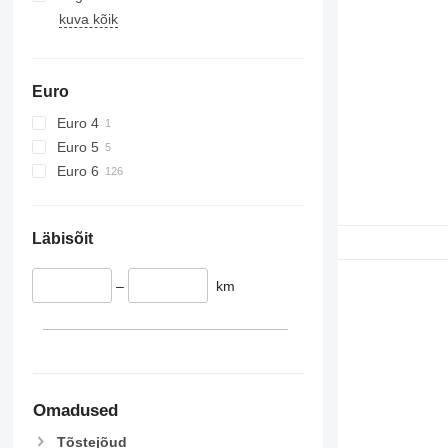
kuva kõik
Euro
Euro 4
Euro 5
Euro 6
Läbisõit
–
km
Omadused
Tõstejõud