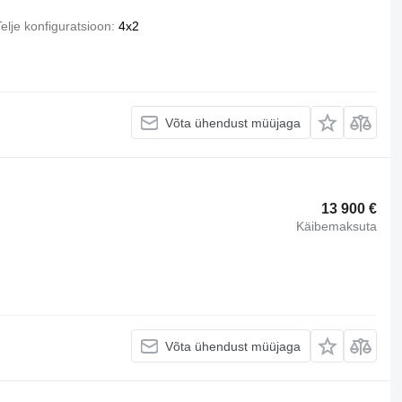
elje konfiguratsioon
4x2
Võta ühendust müüjaga
13 900 €
Käibemaksuta
Võta ühendust müüjaga