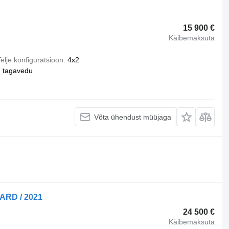
15 900 €
Käibemaksuta
elje konfiguratsioon
4x2
tagavedu
Võta ühendust müüjaga
ARD / 2021
24 500 €
Käibemaksuta