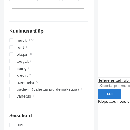
Slovakkia
Itaalia
kuva kõik
Kuulutuse tüüp
müük
rent
oksjon
tootjalt
liising
krediit
Tellige antud rub
järelmaks
trade-in (vahetus juurdemaksuga)
Telli
vahetus
Klõpsates nõust
Seisukord
uus