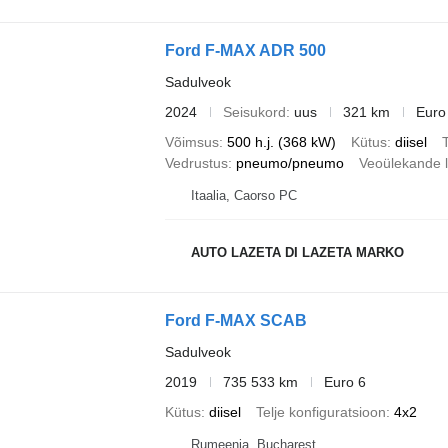
Ford F-MAX ADR 500
Sadulveok
2024
Seisukord
uus
321 km
Euro
Võimsus
500 h.j. (368 kW)
Kütus
diisel
T
Vedrustus
pneumo/pneumo
Veoülekande l
Itaalia, Caorso PC
AUTO LAZETA DI LAZETA MARKO
Ford F-MAX SCAB
Sadulveok
2019
735 533 km
Euro 6
Kütus
diisel
Telje konfiguratsioon
4x2
Rumeenia, Bucharest