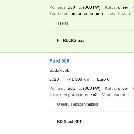
Võimsus
500 h.j. (368 kW)
Kütus
diisel
Vedrustus
pneumo/pneumo
Low Deck
✓
Tšehhi
F TRUCKS a.s.
Ford 500
Sadulveok
2020
441 308 km
Euro 6
Võimsus
501 h.j. (368 kW)
Kütus
diisel
Telje konfiguratsioon
4x2
Veoülekande liik
Ungari, Tápszentmiklós
KD-Sped KFT