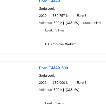
Ford F-MAX
Sadulveok
2020
532 757 km
Euro 6
Võimsus
500 h.j. (368 kW)
Kütus
diisel
Leedu, Vilnius
UAB "Trucks Market"
Ford F-MAX 500
Sadulveok
2022
150 000 km
Euro 6
Võimsus
500 h.j. (368 kW)
Leedu, Vievis