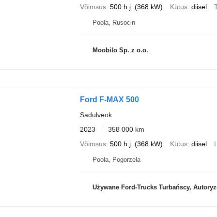
Võimsus
500 h.j. (368 kW)
Kütus
diisel
T
Poola, Rusocin
Moobilo Sp. z o.o.
Ford F-MAX 500
Sadulveok
2023
358 000 km
Võimsus
500 h.j. (368 kW)
Kütus
diisel
Poola, Pogorzela
Używane Ford-Trucks Turbańscy, Autoryzowany Dea