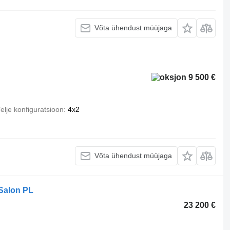
Võta ühendust müüjaga
9 500 €
elje konfiguratsioon
4x2
Võta ühendust müüjaga
Salon PL
23 200 €