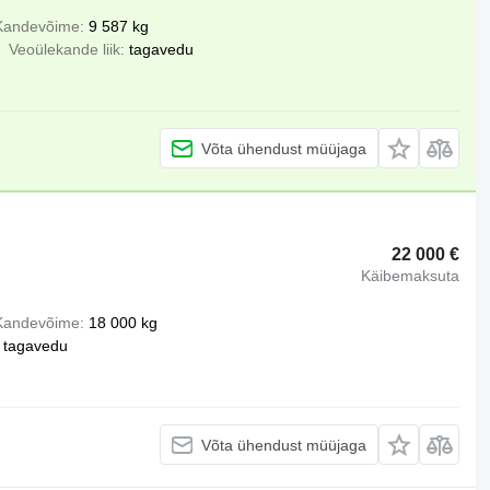
Kandevõime
9 587 kg
Veoülekande liik
tagavedu
Võta ühendust müüjaga
22 000 €
Käibemaksuta
Kandevõime
18 000 kg
tagavedu
Võta ühendust müüjaga