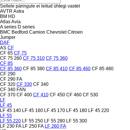
Sellele päringule ei leitud ühtegi vastet
AVTR
Astra
BM
HD
Atlas
Avia
A series
D series
BMC
Bedford
Camion
Chevrolet
Citroen
Jumper
DAF
AS
CF
CF 65
CF 75
CF 75 260
CF 75 310
CF 75 360
CF 85
CF 85 360
CF 85 380
CF 85 410
CF 85 460
CF 85 480
CF 290
CF 290 FA
CF 320
CF 330
CF 340
CF 340 FAN
CF 370
CF 400
CF 410
CF 450
CF 460
CF 530
LF
LF 45
LF 45 140
LF 45 160
LF 45 170
LF 45 180
LF 45 220
LF 55
LF 55 220
LF 55 250
LF 55 280
LF 55 300
LF 230 FA
LF 250 FA
LF 260 FA