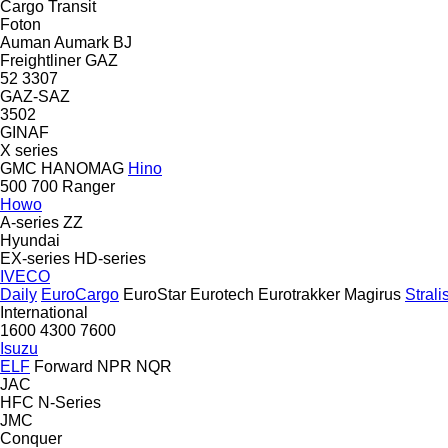
Cargo
Transit
Foton
Auman
Aumark
BJ
Freightliner
GAZ
52
3307
GAZ-SAZ
3502
GINAF
X series
GMC
HANOMAG
Hino
500
700
Ranger
Howo
A-series
ZZ
Hyundai
EX-series
HD-series
IVECO
Daily
EuroCargo
EuroStar
Eurotech
Eurotrakker
Magirus
Strali
International
1600
4300
7600
Isuzu
ELF
Forward
NPR
NQR
JAC
HFC
N-Series
JMC
Conquer