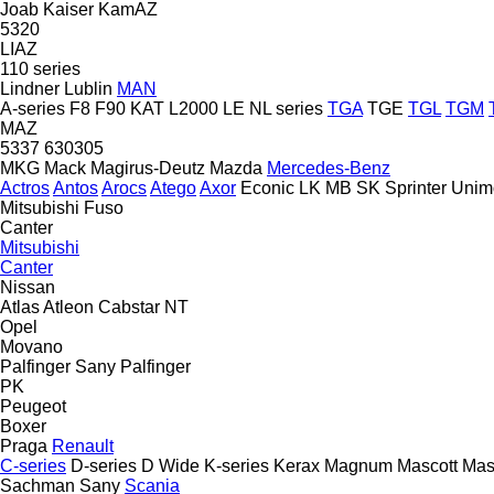
Joab
Kaiser
KamAZ
5320
LIAZ
110 series
Lindner
Lublin
MAN
A-series
F8
F90
KAT
L2000
LE
NL series
TGA
TGE
TGL
TGM
MAZ
5337
630305
MKG
Mack
Magirus-Deutz
Mazda
Mercedes-Benz
Actros
Antos
Arocs
Atego
Axor
Econic
LK
MB
SK
Sprinter
Unim
Mitsubishi Fuso
Canter
Mitsubishi
Canter
Nissan
Atlas
Atleon
Cabstar
NT
Opel
Movano
Palfinger Sany
Palfinger
PK
Peugeot
Boxer
Praga
Renault
C-series
D-series
D Wide
K-series
Kerax
Magnum
Mascott
Mas
Sachman
Sany
Scania