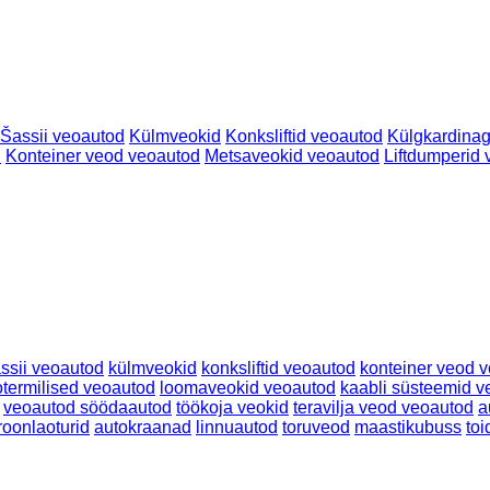
Šassii veoautod
Külmveokid
Konksliftid veoautod
Külgkardinag
d
Konteiner veod veoautod
Metsaveokid veoautod
Liftdumperid
ssii veoautod
külmveokid
konksliftid veoautod
konteiner veod 
otermilised veoautod
loomaveokid veoautod
kaabli süsteemid v
veoautod söödaautod
töökoja veokid
teravilja veod veoautod
a
oonlaoturid
autokraanad
linnuautod
toruveod
maastikubuss
to