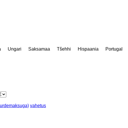
a
Ungari
Saksamaa
Tšehhi
Hispaania
Portugal
juurdemaksuga)
vahetus