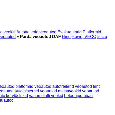
a veokid
Autotreilerid veoautod
Evakuaatorid
Platformid
 veoautod
»
Parda veoautod DAF
Hino
Howo
IVECO
Isuzu
veoautod
platformid veoautod
autotreilerid veoautod
tent
eoautod
autotsisternid veoautod
metsaveokid veoautod
uto korvtõstukid
vanametalli veokid
betoonipumbad
iduautod