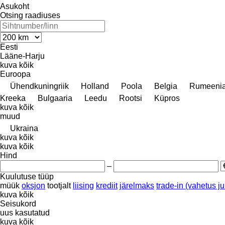
Asukoht
Otsing raadiuses
Eesti
Lääne-Harju
kuva kõik
Euroopa
Ühendkuningriik
Holland
Poola
Belgia
Rumeeni
Kreeka
Bulgaaria
Leedu
Rootsi
Küpros
kuva kõik
muud
Ukraina
kuva kõik
kuva kõik
Hind
–
Kuulutuse tüüp
müük
oksjon
tootjalt
liising
krediit
järelmaks
trade-in (vahetus 
kuva kõik
Seisukord
uus
kasutatud
kuva kõik