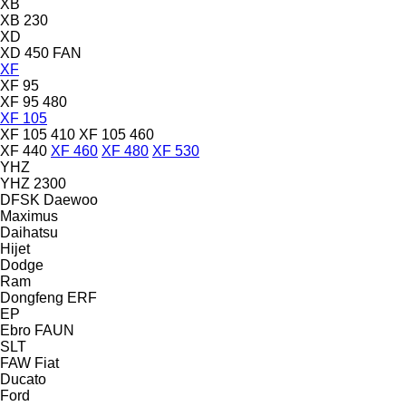
XB
XB 230
XD
XD 450 FAN
XF
XF 95
XF 95 480
XF 105
XF 105 410
XF 105 460
XF 440
XF 460
XF 480
XF 530
YHZ
YHZ 2300
DFSK
Daewoo
Maximus
Daihatsu
Hijet
Dodge
Ram
Dongfeng
ERF
EP
Ebro
FAUN
SLT
FAW
Fiat
Ducato
Ford