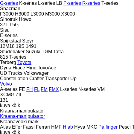
G-series
K-series
L-series
LB
P-series
R-series
T-series
Shacman
F3000
H3000
L3000
M3000
X3000
Sinotruk Howo
371
T5G
Sisu
E-series
Spijkstaal
Steyr
12M18
19S
1491
Studebaker
Suzuki
TGM
Tatra
815
T-series
Terberg
Toyota
Dyna
Hiace
Hino
ToyoAce
UD Trucks
Volkswagen
Constellation
Crafter
Transporter
Up
Volvo
A-series
FE
FH
FL
FM
FMX
L-series
N-series
VM
XCMG
ZIL
131
kuva kõik
Kraana-manipulaator
Kraana-manipulaator
Kraanaveoki mark
Atlas
Effer
Fassi
Ferrari
HMF
Hiab
Hyva
MKG
Palfinger
Pesci
kuva kõik