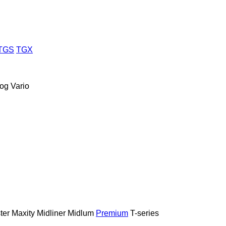
TGS
TGX
og
Vario
ter
Maxity
Midliner
Midlum
Premium
T-series