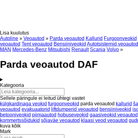
Lisa kuulutus
Autoline
»
Veoautod
»
Parda veoautod
Kallurid
Furgoonveokid
veoautod
Tent veoautod
Bensiiniveokid
Autotsisternid veoauto
MAN
Mercedes-Benz
Mitsubishi
Renault
Scania
Volvo
»
Parda veoautod DAF
Kategooria
Sellele päringule ei leitud ühtegi vastet
külgkardinaga veokid
furgoonveokid
parda veoautod
kallurid
ša
veoautod
evakuaatorid
liftdumperid veoautod
bensiiniveokid
is
betooniveokid
piimaautod
hobuseveokid
gaasiveokid veoautod
kommertssõidukid
sõjaväe veoautod
klaasi veod veoautod
gudr
kuva kõik
Mark