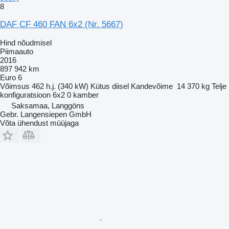
8
DAF CF 460 FAN 6x2 (Nr. 5667)
Hind nõudmisel
Piimaauto
2016
897 942 km
Euro 6
Võimsus
462 h.j. (340 kW)
Kütus
diisel
Kandevõime
14 370 kg
Telje
konfiguratsioon
6x2
0 kamber
Saksamaa, Langgöns
Gebr. Langensiepen GmbH
Võta ühendust müüjaga