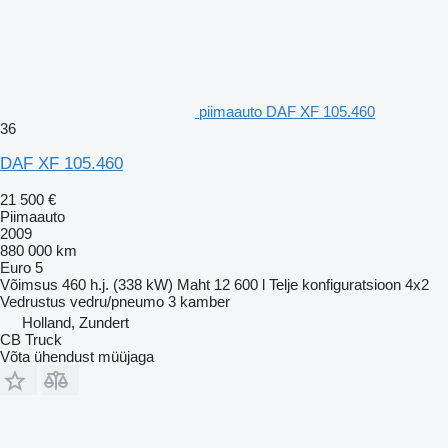
piimaauto DAF XF 105.460
36
DAF XF 105.460
21 500 €
Piimaauto
2009
880 000 km
Euro 5
Võimsus
460 h.j. (338 kW)
Maht
12 600 l
Telje konfiguratsioon
4x2
Vedrustus
vedru/pneumo
3 kamber
Holland, Zundert
CB Truck
Võta ühendust müüjaga