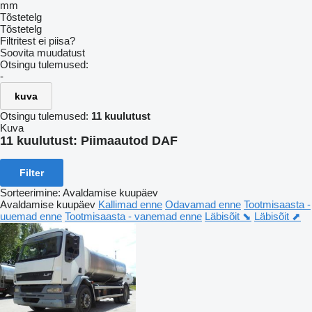
mm
Tõstetelg
Tõstetelg
Filtritest ei piisa?
Soovita muudatust
Otsingu tulemused:
-
kuva
Otsingu tulemused:
11 kuulutust
Kuva
11 kuulutust:
Piimaautod DAF
Filter
Sorteerimine
:
Avaldamise kuupäev
Avaldamise kuupäev
Kallimad enne
Odavamad enne
Tootmisaasta -
uuemad enne
Tootmisaasta - vanemad enne
Läbisõit ⬊
Läbisõit ⬈