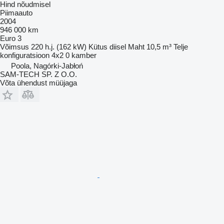
Hind nõudmisel
Piimaauto
2004
946 000 km
Euro 3
Võimsus
220 h.j. (162 kW)
Kütus
diisel
Maht
10,5 m³
Telje
konfiguratsioon
4x2
0 kamber
Poola, Nagórki-Jabłoń
SAM-TECH SP. Z O.O.
Võta ühendust müüjaga