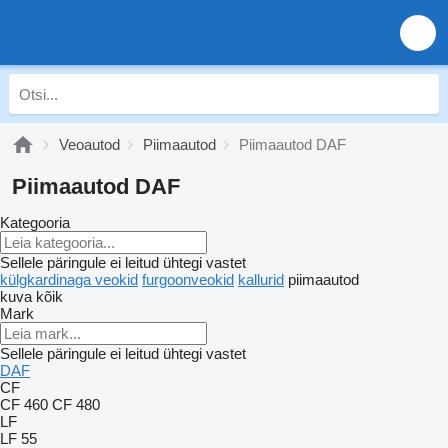
Veoautod
Piimaautod
Piimaautod DAF
Piimaautod DAF
Kategooria
Sellele päringule ei leitud ühtegi vastet
külgkardinaga veokid
furgoonveokid
kallurid
piimaautod
kuva kõik
Mark
Sellele päringule ei leitud ühtegi vastet
DAF
CF
CF 460
CF 480
LF
LF 55