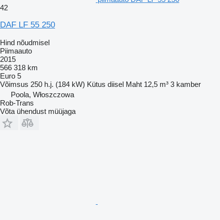
42
DAF LF 55 250
Hind nõudmisel
Piimaauto
2015
566 318 km
Euro 5
Võimsus
250 h.j. (184 kW)
Kütus
diisel
Maht
12,5 m³
3 kamber
Poola, Włoszczowa
Rob-Trans
Võta ühendust müüjaga