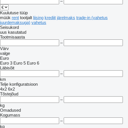
–
Kuulutuse tüüp
müük
rent
tootjalt
liising
krediit
järelmaks
trade-in (vahetus
juurdemaksuga)
vahetus
Seisukord
uus
kasutatud
Tootmisaasta
–
Värv
valge
Euro
Euro 3
Euro 5
Euro 6
Läbisõit
–
km
Telje konfiguratsioon
4x2
6x2
Tõstejõud
–
kg
Omadused
Kogumass
–
kg