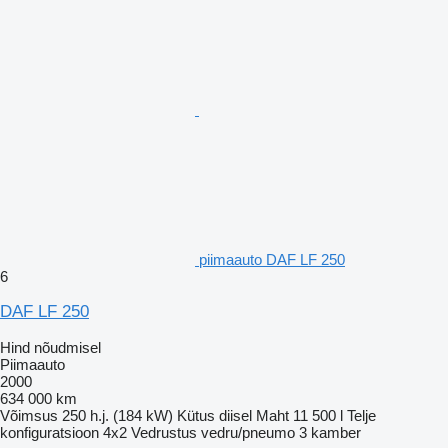
piimaauto DAF LF 250
6
DAF LF 250
Hind nõudmisel
Piimaauto
2000
634 000 km
Võimsus
250 h.j. (184 kW)
Kütus
diisel
Maht
11 500 l
Telje
konfiguratsioon
4x2
Vedrustus
vedru/pneumo
3 kamber