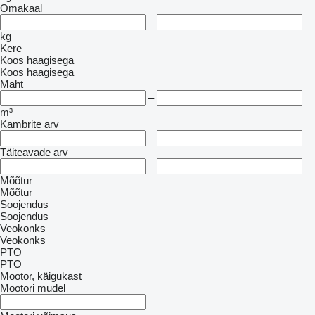
Omakaal
–
kg
Kere
Koos haagisega
Koos haagisega
Maht
–
m³
Kambrite arv
–
Täiteavade arv
–
Mõõtur
Mõõtur
Soojendus
Soojendus
Veokonks
Veokonks
PTO
PTO
Mootor, käigukast
Mootori mudel