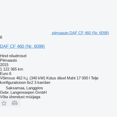
piimaauto DAF CF 460 (Nr. 6098)
8
DAF CF 460 (Nr. 6098)
Hind nõudmisel
Piimaauto
2015
1 122 365 km
Euro 6
Võimsus
462 h.j. (340 kW)
Kütus
diisel
Maht
17 000 l
Telje
konfiguratsioon
6x2
3 kamber
Saksamaa, Langgöns
Gebr. Langensiepen GmbH
Võta ühendust müüjaga