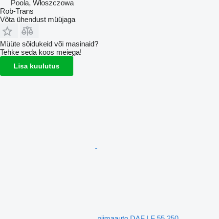
Poola, Włoszczowa
Rob-Trans
Võta ühendust müüjaga
Müüte sõidukeid või masinaid?
Tehke seda koos meiega!
Lisa kuulutus
piimaauto DAF LF 55 250