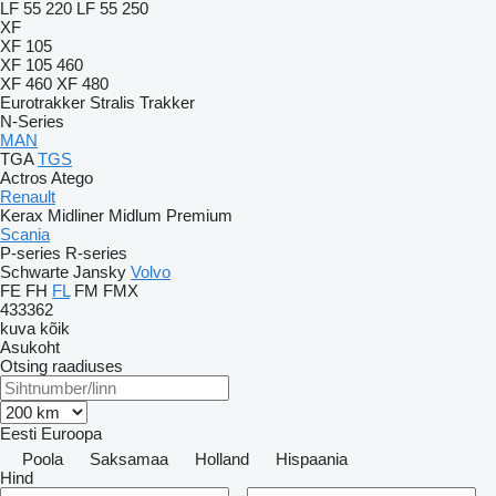
LF 55 220
LF 55 250
XF
XF 105
XF 105 460
XF 460
XF 480
Eurotrakker
Stralis
Trakker
N-Series
MAN
TGA
TGS
Actros
Atego
Renault
Kerax
Midliner
Midlum
Premium
Scania
P-series
R-series
Schwarte Jansky
Volvo
FE
FH
FL
FM
FMX
433362
kuva kõik
Asukoht
Otsing raadiuses
Eesti
Euroopa
Poola
Saksamaa
Holland
Hispaania
Hind