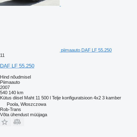
piimaauto DAF LF 55.250
11
DAF LF 55.250
Hind nõudmisel
Piimaauto
2007
540 140 km
Kütus
diisel
Maht
11 500 l
Telje konfiguratsioon
4x2
3 kamber
Poola, Włoszczowa
Rob-Trans
Võta ühendust müüjaga