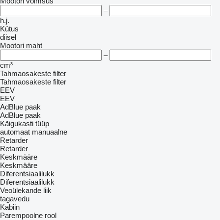
Mootori võimsus
–
h.j.
Kütus
diisel
Mootori maht
–
cm³
Tahmaosakeste filter
Tahmaosakeste filter
EEV
EEV
AdBlue paak
AdBlue paak
Käigukasti tüüp
automaat
manuaalne
Retarder
Retarder
Keskmääre
Keskmääre
Diferentsiaalilukk
Diferentsiaalilukk
Veoülekande liik
tagavedu
Kabiin
Parempoolne rool