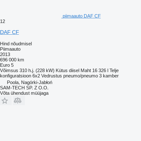
piimaauto DAF CF
12
DAF CF
Hind nõudmisel
Piimaauto
2013
696 000 km
Euro 5
Võimsus
310 h.j. (228 kW)
Kütus
diisel
Maht
16 326 l
Telje
konfiguratsioon
6x2
Vedrustus
pneumo/pneumo
3 kamber
Poola, Nagórki-Jabłoń
SAM-TECH SP. Z O.O.
Võta ühendust müüjaga