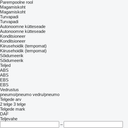
Parempoolne rool
Magamiskoht
Magamiskoht
Turvapadi
Turvapadi
Autonoomne kütteseade
Autonoomne kütteseade
Konditsioneer
Konditsioneer
Kiirusehoidik (tempomat)
Kiirusehoidik (tempomat)
Sõidumeerik
Sõidumeerik
Teljed
ABS
ABS
EBS
EBS
Vedrustus
pneumo/pneumo
vedru/pneumo
Telgede arv
2 telge
3 telge
Telgede mark
DAF
Teljevahe
–