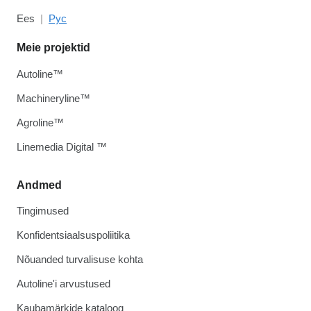
Ees
Рус
Meie projektid
Autoline™
Machineryline™
Agroline™
Linemedia Digital ™
Andmed
Tingimused
Konfidentsiaalsuspoliitika
Nõuanded turvalisuse kohta
Autoline'i arvustused
Kaubamärkide kataloog