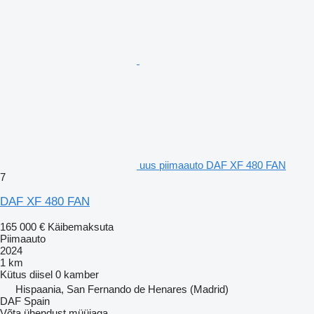
uus piimaauto DAF XF 480 FAN
7
DAF XF 480 FAN
165 000 €
Käibemaksuta
Piimaauto
2024
1 km
Kütus
diisel
0 kamber
Hispaania, San Fernando de Henares (Madrid)
DAF Spain
Võta ühendust müüjaga