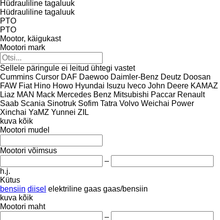
Hüdrauliline tagaluuk
Hüdrauliline tagaluuk
PTO
PTO
Mootor, käigukast
Mootori mark
Sellele päringule ei leitud ühtegi vastet
Cummins
Cursor
DAF
Daewoo
Daimler-Benz
Deutz
Doosan
FAW
Fiat
Hino
Howo
Hyundai
Isuzu
Iveco
John Deere
KAMAZ
Liaz
MAN
Mack
Mercedes Benz
Mitsubishi
Paccar
Renault
Saab
Scania
Sinotruk
Sofim
Tatra
Volvo
Weichai Power
Xinchai
YaMZ
Yunnei
ZIL
kuva kõik
Mootori mudel
Mootori võimsus
–
h.j.
Kütus
bensiin
diisel
elektriline
gaas
gaas/bensiin
kuva kõik
Mootori maht
–