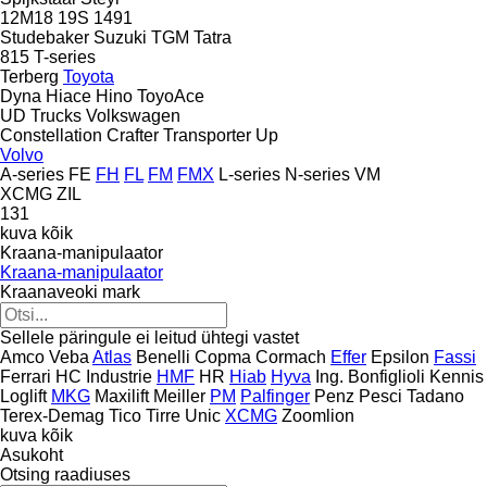
12M18
19S
1491
Studebaker
Suzuki
TGM
Tatra
815
T-series
Terberg
Toyota
Dyna
Hiace
Hino
ToyoAce
UD Trucks
Volkswagen
Constellation
Crafter
Transporter
Up
Volvo
A-series
FE
FH
FL
FM
FMX
L-series
N-series
VM
XCMG
ZIL
131
kuva kõik
Kraana-manipulaator
Kraana-manipulaator
Kraanaveoki mark
Sellele päringule ei leitud ühtegi vastet
Amco Veba
Atlas
Benelli
Copma
Cormach
Effer
Epsilon
Fassi
Ferrari
HC Industrie
HMF
HR
Hiab
Hyva
Ing. Bonfiglioli
Kennis
Loglift
MKG
Maxilift
Meiller
PM
Palfinger
Penz
Pesci
Tadano
Terex-Demag
Tico
Tirre
Unic
XCMG
Zoomlion
kuva kõik
Asukoht
Otsing raadiuses