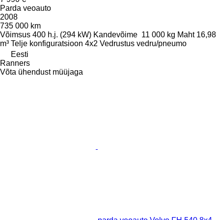
Parda veoauto
2008
735 000 km
Võimsus
400 h.j. (294 kW)
Kandevõime
11 000 kg
Maht
16,98
m³
Telje konfiguratsioon
4x2
Vedrustus
vedru/pneumo
Eesti
Ranners
Võta ühendust müüjaga