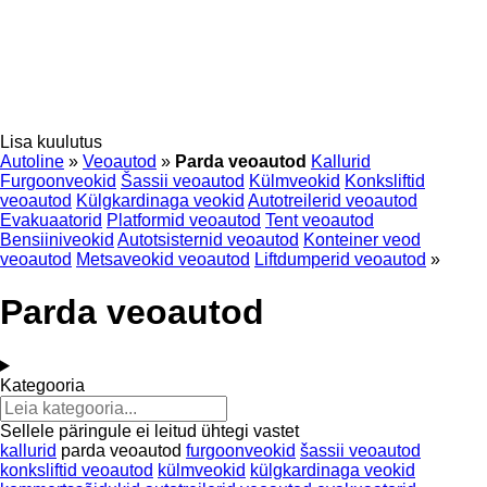
Lisa kuulutus
Autoline
»
Veoautod
»
Parda veoautod
Kallurid
Furgoonveokid
Šassii veoautod
Külmveokid
Konksliftid
veoautod
Külgkardinaga veokid
Autotreilerid veoautod
Evakuaatorid
Platformid veoautod
Tent veoautod
Bensiiniveokid
Autotsisternid veoautod
Konteiner veod
veoautod
Metsaveokid veoautod
Liftdumperid veoautod
»
Parda veoautod
Kategooria
Sellele päringule ei leitud ühtegi vastet
kallurid
parda veoautod
furgoonveokid
šassii veoautod
konksliftid veoautod
külmveokid
külgkardinaga veokid