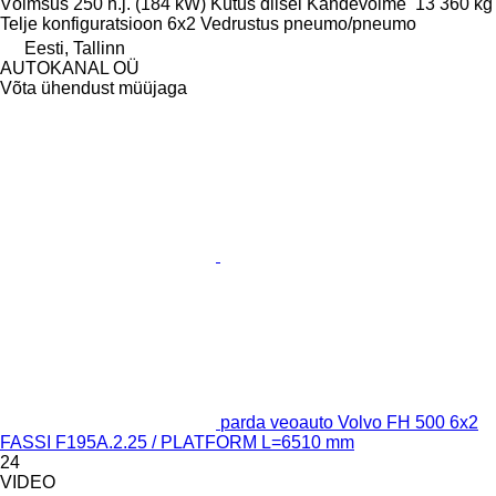
Võimsus
250 h.j. (184 kW)
Kütus
diisel
Kandevõime
13 360 kg
Telje konfiguratsioon
6x2
Vedrustus
pneumo/pneumo
Eesti, Tallinn
AUTOKANAL OÜ
Võta ühendust müüjaga
parda veoauto Volvo FH 500 6x2
FASSI F195A.2.25 / PLATFORM L=6510 mm
24
VIDEO