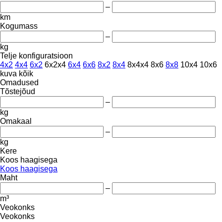
–
km
Kogumass
–
kg
Telje konfiguratsioon
4x2
4x4
6x2
6x2x4
6x4
6x6
8x2
8x4
8x4x4
8x6
8x8
10x4
10x6
kuva kõik
Omadused
Tõstejõud
–
kg
Omakaal
–
kg
Kere
Koos haagisega
Koos haagisega
Maht
–
m³
Veokonks
Veokonks