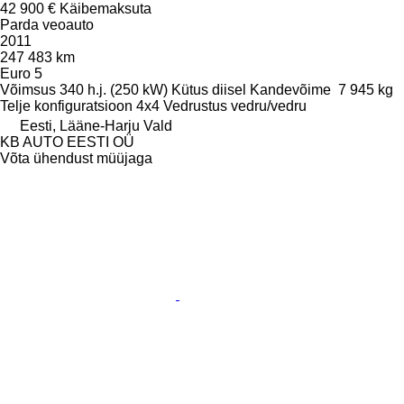
42 900 €
Käibemaksuta
Parda veoauto
2011
247 483 km
Euro 5
Võimsus
340 h.j. (250 kW)
Kütus
diisel
Kandevõime
7 945 kg
Telje konfiguratsioon
4x4
Vedrustus
vedru/vedru
Eesti, Lääne-Harju Vald
KB AUTO EESTI OÜ
Võta ühendust müüjaga