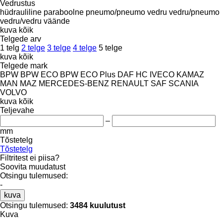
Vedrustus
hüdrauliline
paraboolne
pneumo/pneumo
vedru
vedru/pneumo
vedru/vedru
väände
kuva kõik
Telgede arv
1 telg
2 telge
3 telge
4 telge
5 telge
kuva kõik
Telgede mark
BPW
BPW ECO
BPW ECO Plus
DAF
HC
IVECO
KAMAZ
MAN
MAZ
MERCEDES-BENZ
RENAULT
SAF
SCANIA
VOLVO
kuva kõik
Teljevahe
–
mm
Tõstetelg
Tõstetelg
Filtritest ei piisa?
Soovita muudatust
Otsingu tulemused:
-
kuva
Otsingu tulemused:
3484 kuulutust
Kuva