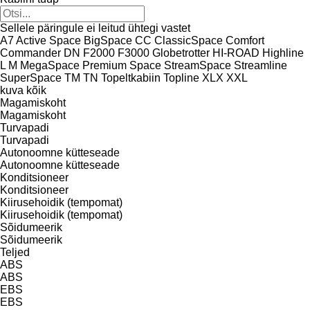
Sellele päringule ei leitud ühtegi vastet
A7
Active Space
BigSpace
CC
ClassicSpace
Comfort
Commander
DN
F2000
F3000
Globetrotter
HI-ROAD
Highline
L
M
MegaSpace
Premium
Space
StreamSpace
Streamline
SuperSpace
TM
TN
Topeltkabiin
Topline
XLX
XXL
kuva kõik
Magamiskoht
Magamiskoht
Turvapadi
Turvapadi
Autonoomne kütteseade
Autonoomne kütteseade
Konditsioneer
Konditsioneer
Kiirusehoidik (tempomat)
Kiirusehoidik (tempomat)
Sõidumeerik
Sõidumeerik
Teljed
ABS
ABS
EBS
EBS