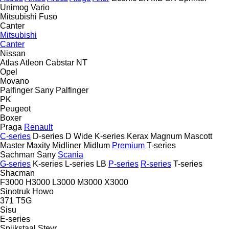
Unimog
Vario
Mitsubishi Fuso
Canter
Mitsubishi
Canter
Nissan
Atlas
Atleon
Cabstar
NT
Opel
Movano
Palfinger Sany
Palfinger
PK
Peugeot
Boxer
Praga
Renault
C-series
D-series
D Wide
K-series
Kerax
Magnum
Mascott
Master
Maxity
Midliner
Midlum
Premium
T-series
Sachman
Sany
Scania
G-series
K-series
L-series
LB
P-series
R-series
T-series
Shacman
F3000
H3000
L3000
M3000
X3000
Sinotruk Howo
371
T5G
Sisu
E-series
Spijkstaal
Steyr