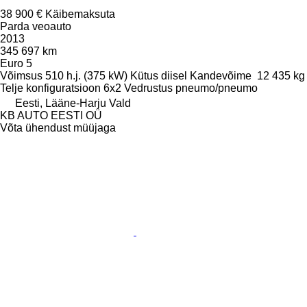
38 900 €
Käibemaksuta
Parda veoauto
2013
345 697 km
Euro 5
Võimsus
510 h.j. (375 kW)
Kütus
diisel
Kandevõime
12 435 kg
Telje konfiguratsioon
6x2
Vedrustus
pneumo/pneumo
Eesti, Lääne-Harju Vald
KB AUTO EESTI OÜ
Võta ühendust müüjaga