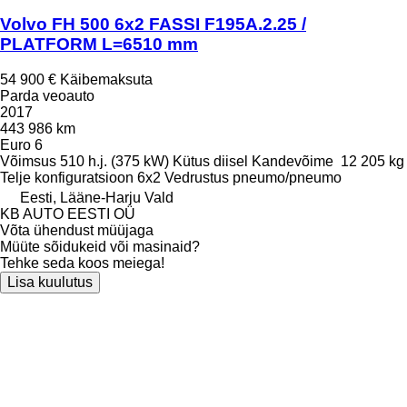
Volvo FH 500 6x2 FASSI F195A.2.25 /
PLATFORM L=6510 mm
54 900 €
Käibemaksuta
Parda veoauto
2017
443 986 km
Euro 6
Võimsus
510 h.j. (375 kW)
Kütus
diisel
Kandevõime
12 205 kg
Telje konfiguratsioon
6x2
Vedrustus
pneumo/pneumo
Eesti, Lääne-Harju Vald
KB AUTO EESTI OÜ
Võta ühendust müüjaga
Müüte sõidukeid või masinaid?
Tehke seda koos meiega!
Lisa kuulutus