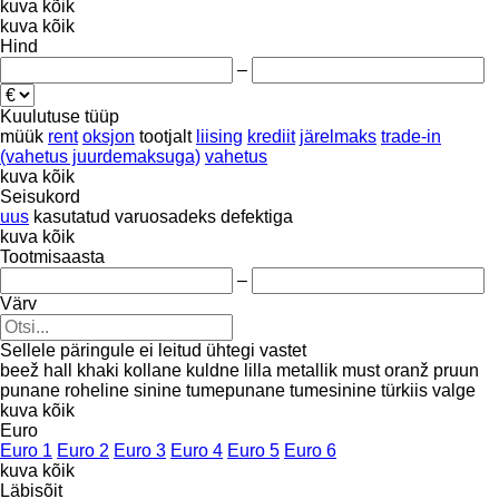
kuva kõik
kuva kõik
Hind
–
Kuulutuse tüüp
müük
rent
oksjon
tootjalt
liising
krediit
järelmaks
trade-in
(vahetus juurdemaksuga)
vahetus
kuva kõik
Seisukord
uus
kasutatud
varuosadeks
defektiga
kuva kõik
Tootmisaasta
–
Värv
Sellele päringule ei leitud ühtegi vastet
beež
hall
khaki
kollane
kuldne
lilla
metallik
must
oranž
pruun
punane
roheline
sinine
tumepunane
tumesinine
türkiis
valge
kuva kõik
Euro
Euro 1
Euro 2
Euro 3
Euro 4
Euro 5
Euro 6
kuva kõik
Läbisõit