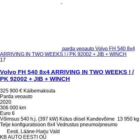
parda veoauto Volvo FH 540 8x4
ARRIVING IN TWO WEEKS ! / PK 92002 + JIB + WINCH
17
Volvo FH 540 8x4 ARRIVING IN TWO WEEKS ! /
PK 92002 + JIB + WINCH
325 900 €
Käibemaksuta
Parda veoauto
2020
306 000 km
Euro 6
Võimsus
540 h.j. (397 kW)
Kütus
diisel
Kandevõime
13 950 kg
Telje konfiguratsioon
8x4
Vedrustus
pneumo/pneumo
Eesti, Lääne-Harju Vald
KB AUTO EESTI OÜ