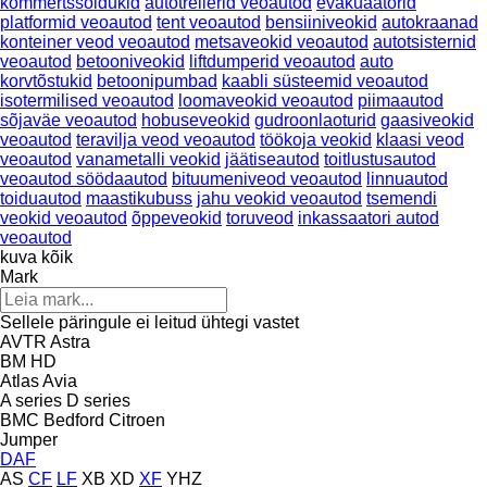
kommertssõidukid
autotreilerid veoautod
evakuaatorid
platformid veoautod
tent veoautod
bensiiniveokid
autokraanad
konteiner veod veoautod
metsaveokid veoautod
autotsisternid
veoautod
betooniveokid
liftdumperid veoautod
auto
korvtõstukid
betoonipumbad
kaabli süsteemid veoautod
isotermilised veoautod
loomaveokid veoautod
piimaautod
sõjaväe veoautod
hobuseveokid
gudroonlaoturid
gaasiveokid
veoautod
teravilja veod veoautod
töökoja veokid
klaasi veod
veoautod
vanametalli veokid
jäätiseautod
toitlustusautod
veoautod söödaautod
bituumeniveod veoautod
linnuautod
toiduautod
maastikubuss
jahu veokid veoautod
tsemendi
veokid veoautod
õppeveokid
toruveod
inkassaatori autod
veoautod
kuva kõik
Mark
Sellele päringule ei leitud ühtegi vastet
AVTR
Astra
BM
HD
Atlas
Avia
A series
D series
BMC
Bedford
Citroen
Jumper
DAF
AS
CF
LF
XB
XD
XF
YHZ