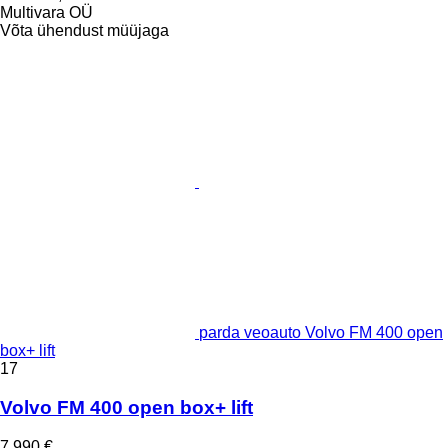
Multivara OÜ
Võta ühendust müüjaga
parda veoauto Volvo FM 400 open
box+ lift
17
Volvo FM 400 open box+ lift
7 990 €