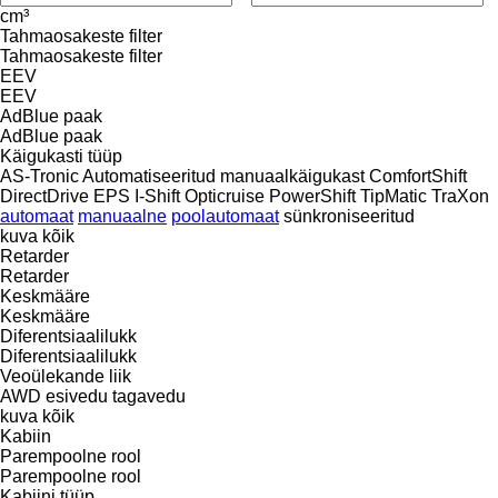
cm³
Tahmaosakeste filter
Tahmaosakeste filter
EEV
EEV
AdBlue paak
AdBlue paak
Käigukasti tüüp
AS-Tronic
Automatiseeritud manuaalkäigukast
ComfortShift
DirectDrive
EPS
I-Shift
Opticruise
PowerShift
TipMatic
TraXon
automaat
manuaalne
poolautomaat
sünkroniseeritud
kuva kõik
Retarder
Retarder
Keskmääre
Keskmääre
Diferentsiaalilukk
Diferentsiaalilukk
Veoülekande liik
AWD
esivedu
tagavedu
kuva kõik
Kabiin
Parempoolne rool
Parempoolne rool
Kabiini tüüp