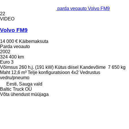
parda veoauto Volvo FM9
22
VIDEO
Volvo FM9
14 000 €
Käibemaksuta
Parda veoauto
2002
324 400 km
Euro 3
Võimsus
260 h.j. (191 kW)
Kütus
diisel
Kandevõime
7 650 kg
Maht
12,6 m³
Telje konfiguratsioon
4x2
Vedrustus
vedru/pneumo
Eesti, Sauga vald
Baltic Truck OÜ
Võta ühendust müüjaga