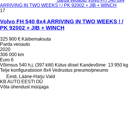
parda veoauto Volvo FH 540 8x4
ARRIVING IN TWO WEEKS ! / PK 92002 + JIB + WINCH
17
Volvo FH 540 8x4 ARRIVING IN TWO WEEKS ! /
PK 92002 + JIB + WINCH
325 900 €
Käibemaksuta
Parda veoauto
2020
306 000 km
Euro 6
Võimsus
540 h.j. (397 kW)
Kütus
diisel
Kandevõime
13 950 kg
Telje konfiguratsioon
8x4
Vedrustus
pneumo/pneumo
Eesti, Lääne-Harju Vald
KB AUTO EESTI OÜ
Võta ühendust müüjaga