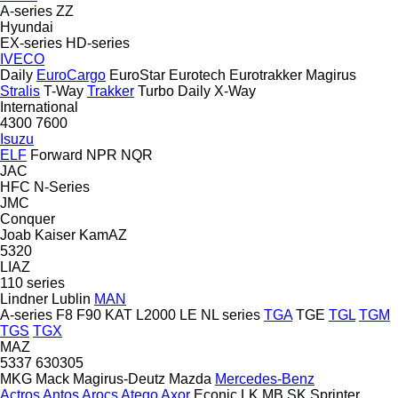
A-series
ZZ
Hyundai
EX-series
HD-series
IVECO
Daily
EuroCargo
EuroStar
Eurotech
Eurotrakker
Magirus
Stralis
T-Way
Trakker
Turbo Daily
X-Way
International
4300
7600
Isuzu
ELF
Forward
NPR
NQR
JAC
HFC
N-Series
JMC
Conquer
Joab
Kaiser
KamAZ
5320
LIAZ
110 series
Lindner
Lublin
MAN
A-series
F8
F90
KAT
L2000
LE
NL series
TGA
TGE
TGL
TGM
TGS
TGX
MAZ
5337
630305
MKG
Mack
Magirus-Deutz
Mazda
Mercedes-Benz
Actros
Antos
Arocs
Atego
Axor
Econic
LK
MB
SK
Sprinter