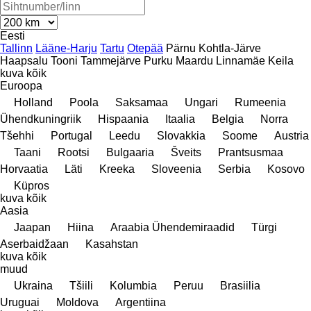
Eesti
Tallinn
Lääne-Harju
Tartu
Otepää
Pärnu
Kohtla-Järve
Haapsalu
Tooni
Tammejärve
Purku
Maardu
Linnamäe
Keila
kuva kõik
Euroopa
Holland
Poola
Saksamaa
Ungari
Rumeenia
Ühendkuningriik
Hispaania
Itaalia
Belgia
Norra
Tšehhi
Portugal
Leedu
Slovakkia
Soome
Austria
Taani
Rootsi
Bulgaaria
Šveits
Prantsusmaa
Horvaatia
Läti
Kreeka
Sloveenia
Serbia
Kosovo
Küpros
kuva kõik
Aasia
Jaapan
Hiina
Araabia Ühendemiraadid
Türgi
Aserbaidžaan
Kasahstan
kuva kõik
muud
Ukraina
Tšiili
Kolumbia
Peruu
Brasiilia
Uruguai
Moldova
Argentiina