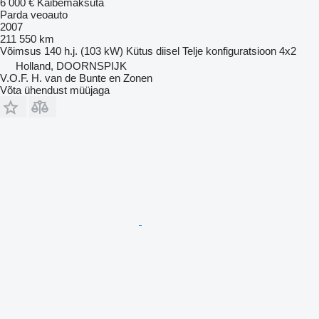
6 000 €
Käibemaksuta
Parda veoauto
2007
211 550 km
Võimsus
140 h.j. (103 kW)
Kütus
diisel
Telje konfiguratsioon
4x2
Holland, DOORNSPIJK
V.O.F. H. van de Bunte en Zonen
Võta ühendust müüjaga