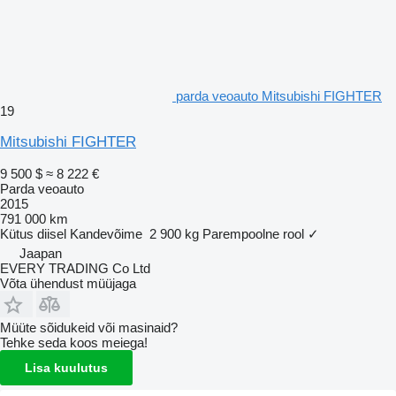
parda veoauto Mitsubishi FIGHTER
19
Mitsubishi FIGHTER
9 500 $
≈ 8 222 €
Parda veoauto
2015
791 000 km
Kütus
diisel
Kandevõime
2 900 kg
Parempoolne rool
✓
Jaapan
EVERY TRADING Co Ltd
Võta ühendust müüjaga
Müüte sõidukeid või masinaid?
Tehke seda koos meiega!
Lisa kuulutus