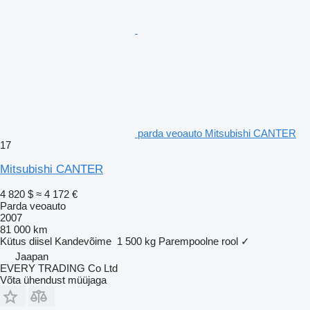
parda veoauto Mitsubishi CANTER
17
Mitsubishi CANTER
4 820 $
≈ 4 172 €
Parda veoauto
2007
81 000 km
Kütus
diisel
Kandevõime
1 500 kg
Parempoolne rool
✓
Jaapan
EVERY TRADING Co Ltd
Võta ühendust müüjaga