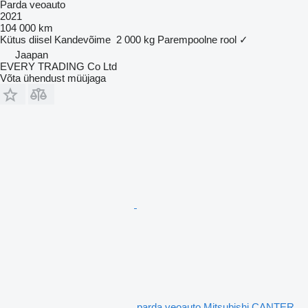
Parda veoauto
2021
104 000 km
Kütus
diisel
Kandevõime
2 000 kg
Parempoolne rool
✓
Jaapan
EVERY TRADING Co Ltd
Võta ühendust müüjaga
parda veoauto Mitsubishi CANTER