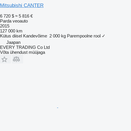
Mitsubishi CANTER
6 720 $
≈ 5 816 €
Parda veoauto
2015
127 000 km
Kütus
diisel
Kandevõime
2 000 kg
Parempoolne rool
✓
Jaapan
EVERY TRADING Co Ltd
Võta ühendust müüjaga