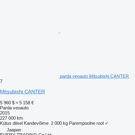
parda veoauto Mitsubishi CANTER
7
Mitsubishi CANTER
5 960 $
≈ 5 158 €
Parda veoauto
2015
227 000 km
Kütus
diisel
Kandevõime
2 000 kg
Parempoolne rool
✓
Jaapan
EVERY TRADING Co Ltd