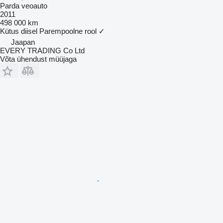
Parda veoauto
2011
498 000 km
Kütus
diisel
Parempoolne rool
✓
Jaapan
EVERY TRADING Co Ltd
Võta ühendust müüjaga