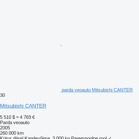
parda veoauto Mitsubishi CANTER
30
Mitsubishi CANTER
5 510 $
≈ 4 769 €
Parda veoauto
2005
260 000 km
Kütus
diisel
Kandevõime
3 000 kg
Parempoolne rool
✓