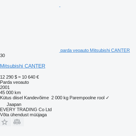
parda veoauto Mitsubishi CANTER
30
Mitsubishi CANTER
12 290 $
≈ 10 640 €
Parda veoauto
2001
45 000 km
Kütus
diisel
Kandevõime
2 000 kg
Parempoolne rool
✓
Jaapan
EVERY TRADING Co Ltd
Võta ühendust müüjaga