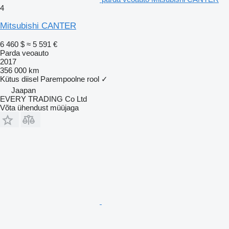
4
Mitsubishi CANTER
6 460 $
≈ 5 591 €
Parda veoauto
2017
356 000 km
Kütus
diisel
Parempoolne rool
✓
Jaapan
EVERY TRADING Co Ltd
Võta ühendust müüjaga