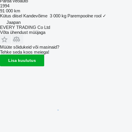
Parda veoauto
1994
91 000 km
Kütus
diisel
Kandevõime
3 000 kg
Parempoolne rool
✓
Jaapan
EVERY TRADING Co Ltd
Võta ühendust müüjaga
Müüte sõidukeid või masinaid?
Tehke seda koos meiega!
Lisa kuulutus