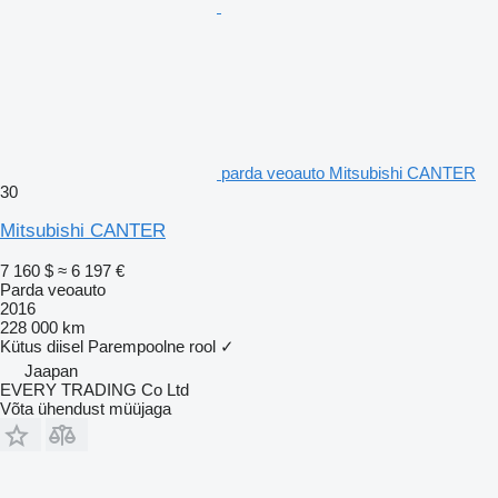
parda veoauto Mitsubishi CANTER
30
Mitsubishi CANTER
7 160 $
≈ 6 197 €
Parda veoauto
2016
228 000 km
Kütus
diisel
Parempoolne rool
✓
Jaapan
EVERY TRADING Co Ltd
Võta ühendust müüjaga