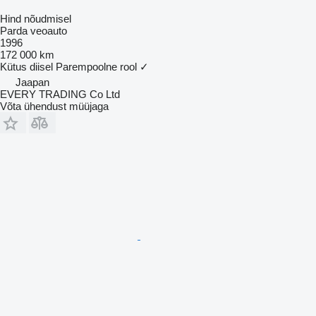
Hind nõudmisel
Parda veoauto
1996
172 000 km
Kütus
diisel
Parempoolne rool
✓
Jaapan
EVERY TRADING Co Ltd
Võta ühendust müüjaga