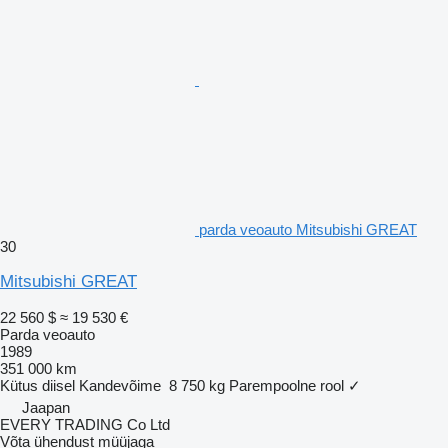
parda veoauto Mitsubishi GREAT
30
Mitsubishi GREAT
22 560 $
≈ 19 530 €
Parda veoauto
1989
351 000 km
Kütus
diisel
Kandevõime
8 750 kg
Parempoolne rool
✓
Jaapan
EVERY TRADING Co Ltd
Võta ühendust müüjaga