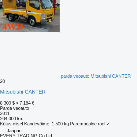
parda veoauto Mitsubishi CANTER
20
Mitsubishi CANTER
8 300 $
≈ 7 184 €
Parda veoauto
2011
204 000 km
Kütus
diisel
Kandevõime
1 500 kg
Parempoolne rool
✓
Jaapan
EVERY TRADING Co Ltd