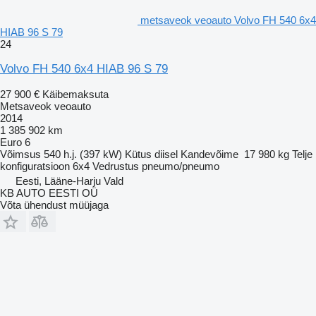
metsaveok veoauto Volvo FH 540 6x4
HIAB 96 S 79
24
Volvo FH 540 6x4 HIAB 96 S 79
27 900 €
Käibemaksuta
Metsaveok veoauto
2014
1 385 902 km
Euro 6
Võimsus
540 h.j. (397 kW)
Kütus
diisel
Kandevõime
17 980 kg
Telje
konfiguratsioon
6x4
Vedrustus
pneumo/pneumo
Eesti, Lääne-Harju Vald
KB AUTO EESTI OÜ
Võta ühendust müüjaga