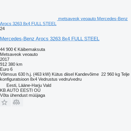
metsaveok veoauto Mercedes-Benz
Arocs 3263 8x4 FULL STEEL
24
Mercedes-Benz Arocs 3263 8x4 FULL STEEL
44 900 €
Käibemaksuta
Metsaveok veoauto
2017
912 380 km
Euro 6
Võimsus
630 h.j. (463 kW)
Kütus
diisel
Kandevõime
22 960 kg
Telje
konfiguratsioon
8x4
Vedrustus
vedru/vedru
Eesti, Lääne-Harju Vald
KB AUTO EESTI OÜ
Võta ühendust müüjaga