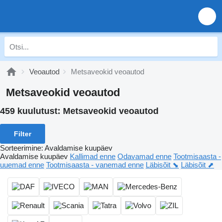
Veoautod
Metsaveokid veoautod
Metsaveokid veoautod
459 kuulutust:
Metsaveokid veoautod
Filter
Sorteerimine
:
Avaldamise kuupäev
Avaldamise kuupäev
Kallimad enne
Odavamad enne
Tootmisaasta -
uuemad enne
Tootmisaasta - vanemad enne
Läbisõit ⬊
Läbisõit ⬈