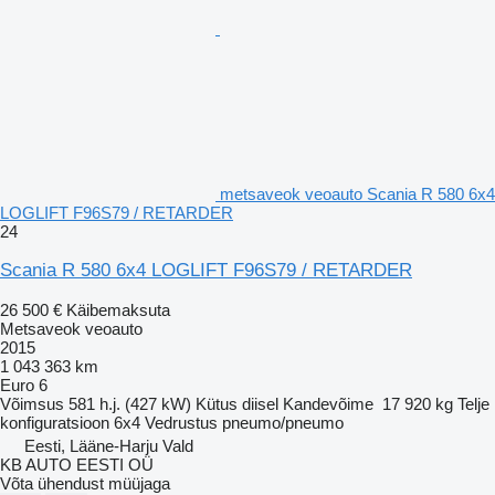
metsaveok veoauto Scania R 580 6x4
LOGLIFT F96S79 / RETARDER
24
Scania R 580 6x4 LOGLIFT F96S79 / RETARDER
26 500 €
Käibemaksuta
Metsaveok veoauto
2015
1 043 363 km
Euro 6
Võimsus
581 h.j. (427 kW)
Kütus
diisel
Kandevõime
17 920 kg
Telje
konfiguratsioon
6x4
Vedrustus
pneumo/pneumo
Eesti, Lääne-Harju Vald
KB AUTO EESTI OÜ
Võta ühendust müüjaga