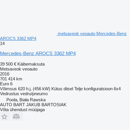
metsaveok veoauto Mercedes-Benz
AROCS 3362 MP4
14
Mercedes-Benz AROCS 3362 MP4
39 500 €
Käibemaksuta
Metsaveok veoauto
2016
701 414 km
Euro 6
Võimsus
620 h.j. (456 kW)
Kütus
diisel
Telje konfiguratsioon
6x4
Vedrustus
vedru/pneumo
Poola, Biała Rawska
AUTO BART JAKUB BARTOSIAK
Võta ühendust müüjaga