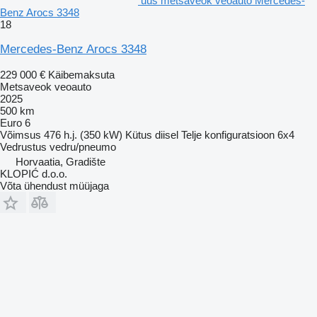
uus metsaveok veoauto Mercedes-
Benz Arocs 3348
18
Mercedes-Benz Arocs 3348
229 000 €
Käibemaksuta
Metsaveok veoauto
2025
500 km
Euro 6
Võimsus
476 h.j. (350 kW)
Kütus
diisel
Telje konfiguratsioon
6x4
Vedrustus
vedru/pneumo
Horvaatia, Gradište
KLOPIĆ d.o.o.
Võta ühendust müüjaga