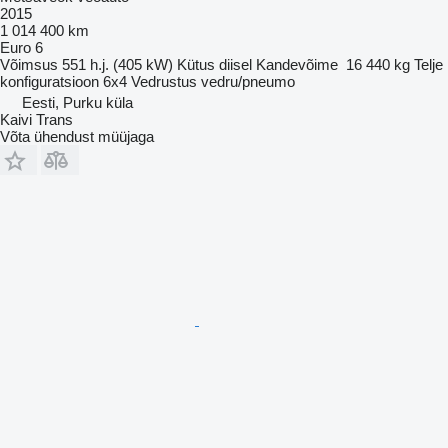
2015
1 014 400 km
Euro 6
Võimsus
551 h.j. (405 kW)
Kütus
diisel
Kandevõime
16 440 kg
Telje
konfiguratsioon
6x4
Vedrustus
vedru/pneumo
Eesti, Purku küla
Kaivi Trans
Võta ühendust müüjaga