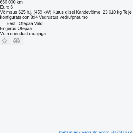
666 000 km
Euro 6
Võimsus
625 h.j. (459 kW)
Kütus
diisel
Kandevõime
23 610 kg
Telje
konfiguratsioon
8x4
Vedrustus
vedru/pneumo
Eesti, Otepää Vald
Engeros Otepaa
Võta ühendust müüjaga
metsaveok veoauto Volvo FH750 6X4