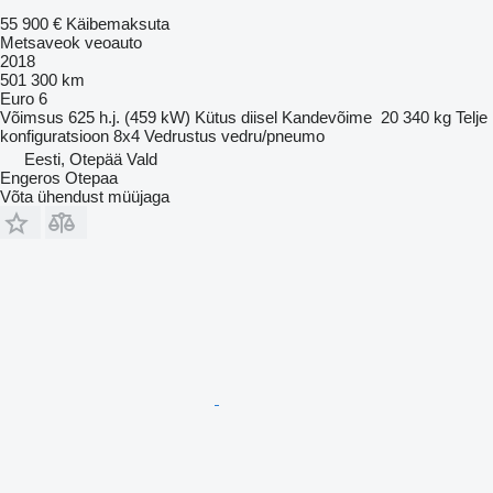
55 900 €
Käibemaksuta
Metsaveok veoauto
2018
501 300 km
Euro 6
Võimsus
625 h.j. (459 kW)
Kütus
diisel
Kandevõime
20 340 kg
Telje
konfiguratsioon
8x4
Vedrustus
vedru/pneumo
Eesti, Otepää Vald
Engeros Otepaa
Võta ühendust müüjaga