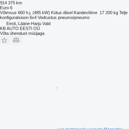
914 375 km
Euro 6
Võimsus
660 h.j. (485 kW)
Kütus
diisel
Kandevõime
17 200 kg
Telje
konfiguratsioon
6x4
Vedrustus
pneumo/pneumo
Eesti, Lääne-Harju Vald
KB AUTO EESTI OÜ
Võta ühendust müüjaga