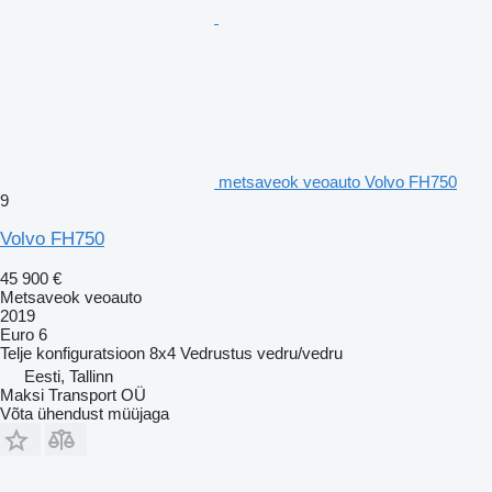
metsaveok veoauto Volvo FH750
9
Volvo FH750
45 900 €
Metsaveok veoauto
2019
Euro 6
Telje konfiguratsioon
8x4
Vedrustus
vedru/vedru
Eesti, Tallinn
Maksi Transport OÜ
Võta ühendust müüjaga