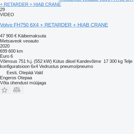
+ RETARDER + HIAB CRANE
29
VIDEO
Volvo FH750 6X4 + RETARDER + HIAB CRANE
47 900 €
Käibemaksuta
Metsaveok veoauto
2020
699 600 km
Euro 6
Võimsus
751 h.j. (552 kW)
Kütus
diisel
Kandevõime
17 300 kg
Telje
konfiguratsioon
6x4
Vedrustus
pneumo/pneumo
Eesti, Otepää Vald
Engeros Otepaa
Võta ühendust müüjaga