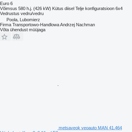
Euro 6
Võimsus
580 h.j. (426 kW)
Kütus
diisel
Telje konfiguratsioon
6x4
Vedrustus
vedru/vedru
Poola, Lubomierz
Firma Transportowo-Handlowa Andrzej Nachman
Võta ühendust müüjaga
metsaveok veoauto MAN 41.464