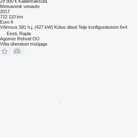
29 900 €
Käibemaksuta
Metsaveok veoauto
2017
722 110 km
Euro 6
Võimsus
581 h.j. (427 kW)
Kütus
diisel
Telje konfiguratsioon
6x4
Eesti, Rapla
Agomer Rehvid OÜ
Võta ühendust müüjaga