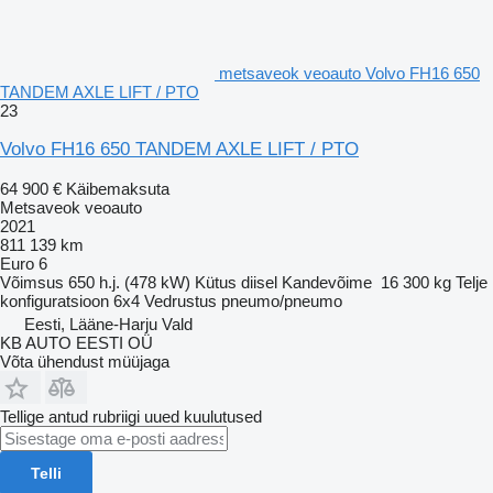
metsaveok veoauto Volvo FH16 650
TANDEM AXLE LIFT / PTO
23
Volvo FH16 650 TANDEM AXLE LIFT / PTO
64 900 €
Käibemaksuta
Metsaveok veoauto
2021
811 139 km
Euro 6
Võimsus
650 h.j. (478 kW)
Kütus
diisel
Kandevõime
16 300 kg
Telje
konfiguratsioon
6x4
Vedrustus
pneumo/pneumo
Eesti, Lääne-Harju Vald
KB AUTO EESTI OÜ
Võta ühendust müüjaga
Tellige antud rubriigi uued kuulutused
Telli