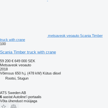
metsaveok veoauto Scania Timber
truck with crane
100
Scania Timber truck with crane
59 200 €
649 000 SEK
Metsaveok veoauto
2018
Võimsus
650 h.j. (478 kW)
Kütus
diisel
Rootsi, Stugun
ATS Sweden AB
6
aastat Autoline'i portaalis
Võta ühendust müüjaga