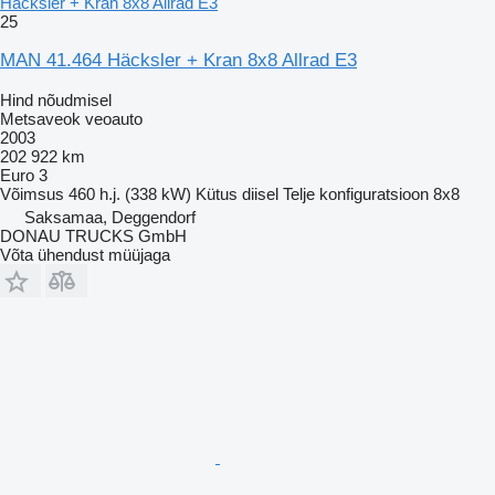
Häcksler + Kran 8x8 Allrad E3
25
MAN 41.464 Häcksler + Kran 8x8 Allrad E3
Hind nõudmisel
Metsaveok veoauto
2003
202 922 km
Euro 3
Võimsus
460 h.j. (338 kW)
Kütus
diisel
Telje konfiguratsioon
8x8
Saksamaa, Deggendorf
DONAU TRUCKS GmbH
Võta ühendust müüjaga