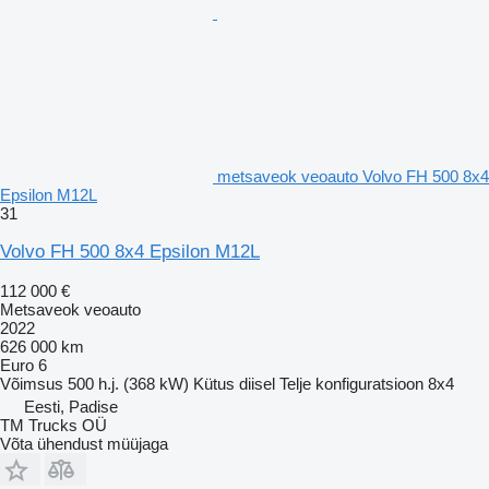
metsaveok veoauto Volvo FH 500 8x4
Epsilon M12L
31
Volvo FH 500 8x4 Epsilon M12L
112 000 €
Metsaveok veoauto
2022
626 000 km
Euro 6
Võimsus
500 h.j. (368 kW)
Kütus
diisel
Telje konfiguratsioon
8x4
Eesti, Padise
TM Trucks OÜ
Võta ühendust müüjaga