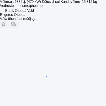
Võimsus
639 h.j. (470 kW)
Kütus
diisel
Kandevõime
15 315 kg
Vedrustus
pneumo/pneumo
Eesti, Otepää Vald
Engeros Otepaa
Võta ühendust müüjaga