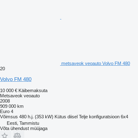
metsaveok veoauto Volvo FM 480
20
Volvo FM 480
10 000 €
Käibemaksuta
Metsaveok veoauto
2008
909 000 km
Euro 4
Võimsus
480 h.j. (353 kW)
Kütus
diisel
Telje konfiguratsioon
6x4
Eesti, Tammistu
Võta ühendust müüjaga