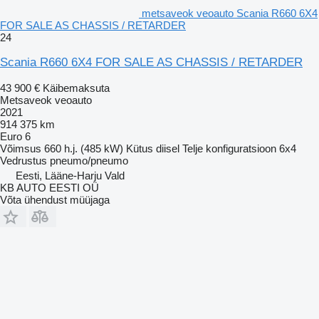
metsaveok veoauto Scania R660 6X4
FOR SALE AS CHASSIS / RETARDER
24
Scania R660 6X4 FOR SALE AS CHASSIS / RETARDER
43 900 €
Käibemaksuta
Metsaveok veoauto
2021
914 375 km
Euro 6
Võimsus
660 h.j. (485 kW)
Kütus
diisel
Telje konfiguratsioon
6x4
Vedrustus
pneumo/pneumo
Eesti, Lääne-Harju Vald
KB AUTO EESTI OÜ
Võta ühendust müüjaga