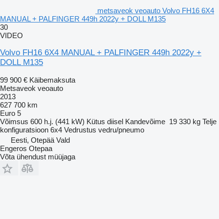
metsaveok veoauto Volvo FH16 6X4
MANUAL + PALFINGER 449h 2022y + DOLL M135
30
VIDEO
Volvo FH16 6X4 MANUAL + PALFINGER 449h 2022y +
DOLL M135
99 900 €
Käibemaksuta
Metsaveok veoauto
2013
627 700 km
Euro 5
Võimsus
600 h.j. (441 kW)
Kütus
diisel
Kandevõime
19 330 kg
Telje
konfiguratsioon
6x4
Vedrustus
vedru/pneumo
Eesti, Otepää Vald
Engeros Otepaa
Võta ühendust müüjaga