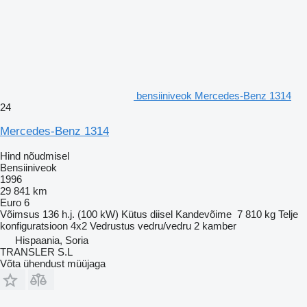
bensiiniveok Mercedes-Benz 1314
24
Mercedes-Benz 1314
Hind nõudmisel
Bensiiniveok
1996
29 841 km
Euro 6
Võimsus
136 h.j. (100 kW)
Kütus
diisel
Kandevõime
7 810 kg
Telje
konfiguratsioon
4x2
Vedrustus
vedru/vedru
2 kamber
Hispaania, Soria
TRANSLER S.L
Võta ühendust müüjaga