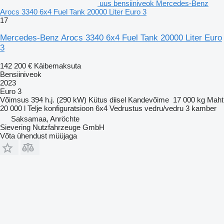
uus bensiiniveok Mercedes-Benz
Arocs 3340 6x4 Fuel Tank 20000 Liter Euro 3
17
Mercedes-Benz Arocs 3340 6x4 Fuel Tank 20000 Liter Euro
3
142 200 €
Käibemaksuta
Bensiiniveok
2023
Euro 3
Võimsus
394 h.j. (290 kW)
Kütus
diisel
Kandevõime
17 000 kg
Maht
20 000 l
Telje konfiguratsioon
6x4
Vedrustus
vedru/vedru
3 kamber
Saksamaa, Anröchte
Sievering Nutzfahrzeuge GmbH
Võta ühendust müüjaga