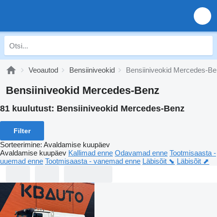
Veoautod
Bensiiniveokid
Bensiiniveokid Mercedes-B
Bensiiniveokid Mercedes-Benz
81 kuulutust:
Bensiiniveokid Mercedes-Benz
Filter
Sorteerimine
:
Avaldamise kuupäev
Avaldamise kuupäev
Kallimad enne
Odavamad enne
Tootmisaasta -
uuemad enne
Tootmisaasta - vanemad enne
Läbisõit ⬊
Läbisõit ⬈