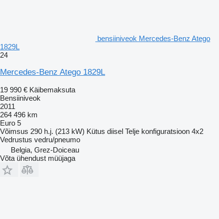
bensiiniveok Mercedes-Benz Atego
1829L
24
Mercedes-Benz Atego 1829L
19 990 €
Käibemaksuta
Bensiiniveok
2011
264 496 km
Euro 5
Võimsus
290 h.j. (213 kW)
Kütus
diisel
Telje konfiguratsioon
4x2
Vedrustus
vedru/pneumo
Belgia, Grez-Doiceau
Võta ühendust müüjaga