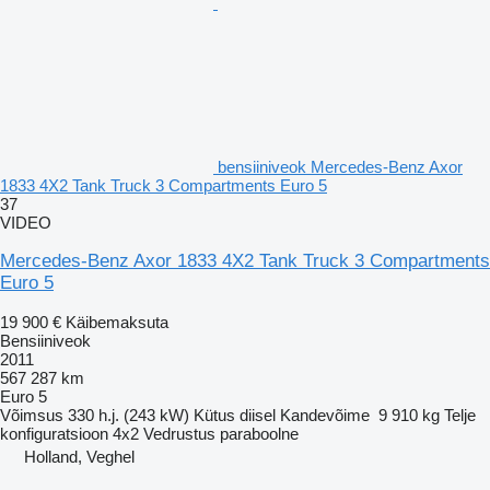
bensiiniveok Mercedes-Benz Axor
1833 4X2 Tank Truck 3 Compartments Euro 5
37
VIDEO
Mercedes-Benz Axor 1833 4X2 Tank Truck 3 Compartments
Euro 5
19 900 €
Käibemaksuta
Bensiiniveok
2011
567 287 km
Euro 5
Võimsus
330 h.j. (243 kW)
Kütus
diisel
Kandevõime
9 910 kg
Telje
konfiguratsioon
4x2
Vedrustus
paraboolne
Holland, Veghel