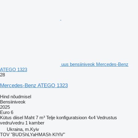
uus bensiiniveok Mercedes-Benz
ATEGO 1323
28
Mercedes-Benz ATEGO 1323
Hind nõudmisel
Bensiiniveok
2025
Euro 6
Kütus
diisel
Maht
7 m³
Telje konfiguratsioon
4x4
Vedrustus
vedru/vedru
1 kamber
Ukraina, m.Kyiv
TOV "BUDShLYaHMASh KIYiV"