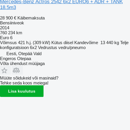
Mercedes-Benz Actros 2542 6x2 EURO6 + ADR + TANK
18.5m3
28 900 €
Käibemaksuta
Bensiiniveok
2014
760 234 km
Euro 6
Võimsus
421 h.j. (309 kW)
Kütus
diisel
Kandevõime
13 440 kg
Telje
konfiguratsioon
6x2
Vedrustus
vedru/pneumo
Eesti, Otepää Vald
Engeros Otepaa
Võta ühendust müüjaga
Müüte sõidukeid või masinaid?
Tehke seda koos meiega!
Lisa kuulutus