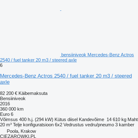
bensiiniveok Mercedes-Benz Actros
2540 / fuel tanker 20 m3 / steered axle
6
Mercedes-Benz Actros 2540 / fuel tanker 20 m3 / steered
axle
82 200 €
Käibemaksuta
Bensiiniveok
2016
360 000 km
Euro 6
Võimsus
400 h.j. (294 kW)
Kütus
diisel
Kandevõime
14 610 kg
Maht
20 m³
Telje konfiguratsioon
6x2
Vedrustus
vedru/pneumo
3 kamber
Poola, Krakow
CIEZAROWKI.PL