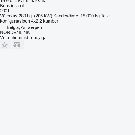
15 500 €
Käibemaksuta
Bensiiniveok
2001
Võimsus
280 h.j. (206 kW)
Kandevõime
18 000 kg
Telje
konfiguratsioon
4x2
2 kamber
Belgia, Antwerpen
NORDENLINK
Võta ühendust müüjaga