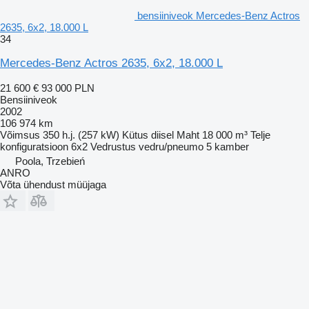
bensiiniveok Mercedes-Benz Actros
2635, 6x2, 18.000 L
34
Mercedes-Benz Actros 2635, 6x2, 18.000 L
21 600 €
93 000 PLN
Bensiiniveok
2002
106 974 km
Võimsus
350 h.j. (257 kW)
Kütus
diisel
Maht
18 000 m³
Telje
konfiguratsioon
6x2
Vedrustus
vedru/pneumo
5 kamber
Poola, Trzebień
ANRO
Võta ühendust müüjaga