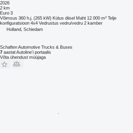
2026
2 km
Euro 3
Võimsus
360 h.j. (265 kW)
Kütus
diisel
Maht
12 000 m³
Telje
konfiguratsioon
4x4
Vedrustus
vedru/vedru
2 kamber
Holland, Schiedam
Schaften Automotive Trucks & Buses
7
aastat Autoline'i portaalis
Võta ühendust müüjaga