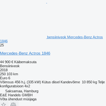
bensiiniveok Mercedes-Benz Actros
1846
25
Mercedes-Benz Actros 1846
44 900 €
Käibemaksuta
Bensiiniveok
2018
250 103 km
Euro 6
Võimsus
456 h.j. (335 kW)
Kütus
diisel
Kandevõime
10 850 kg
Telje
konfiguratsioon
4x2
Saksamaa, Hamburg
E&E Handels GMBH
Võta ühendust müüjaga