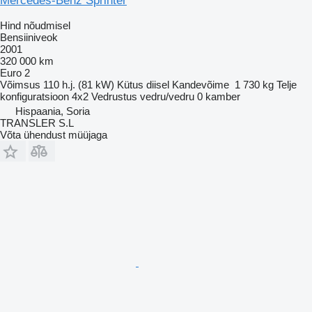
Mercedes-Benz Sprinter
Hind nõudmisel
Bensiiniveok
2001
320 000 km
Euro 2
Võimsus
110 h.j. (81 kW)
Kütus
diisel
Kandevõime
1 730 kg
Telje
konfiguratsioon
4x2
Vedrustus
vedru/vedru
0 kamber
Hispaania, Soria
TRANSLER S.L
Võta ühendust müüjaga