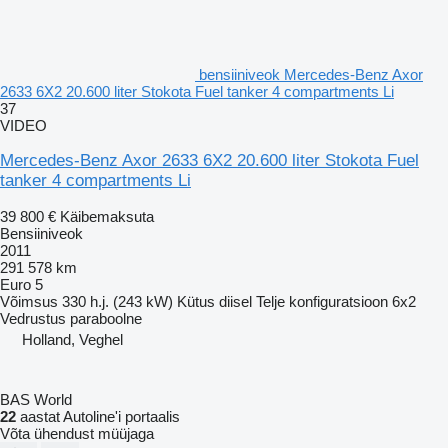
bensiiniveok Mercedes-Benz Axor
2633 6X2 20.600 liter Stokota Fuel tanker 4 compartments Li
37
VIDEO
Mercedes-Benz Axor 2633 6X2 20.600 liter Stokota Fuel
tanker 4 compartments Li
39 800 €
Käibemaksuta
Bensiiniveok
2011
291 578 km
Euro 5
Võimsus
330 h.j. (243 kW)
Kütus
diisel
Telje konfiguratsioon
6x2
Vedrustus
paraboolne
Holland, Veghel
BAS World
22
aastat Autoline'i portaalis
Võta ühendust müüjaga