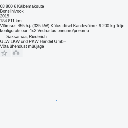
68 800 €
Käibemaksuta
Bensiiniveok
2019
184 811 km
Võimsus
455 h.j. (335 kW)
Kütus
diisel
Kandevõime
9 200 kg
Telje
konfiguratsioon
4x2
Vedrustus
pneumo/pneumo
Saksamaa, Riederich
GLW LKW und PKW Handel GmbH
Võta ühendust müüjaga