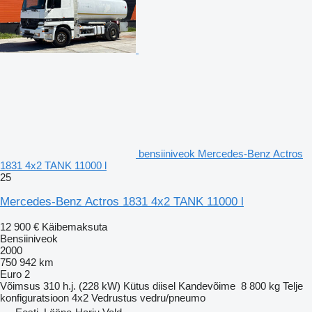
bensiiniveok Mercedes-Benz Actros
1831 4x2 TANK 11000 l
25
Mercedes-Benz Actros 1831 4x2 TANK 11000 l
12 900 €
Käibemaksuta
Bensiiniveok
2000
750 942 km
Euro 2
Võimsus
310 h.j. (228 kW)
Kütus
diisel
Kandevõime
8 800 kg
Telje
konfiguratsioon
4x2
Vedrustus
vedru/pneumo