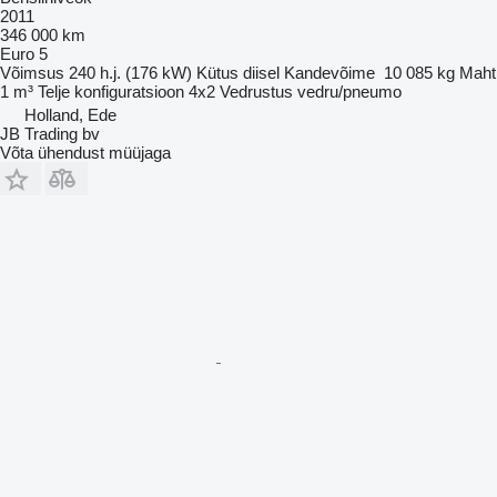
2011
346 000 km
Euro 5
Võimsus
240 h.j. (176 kW)
Kütus
diisel
Kandevõime
10 085 kg
Maht
1 m³
Telje konfiguratsioon
4x2
Vedrustus
vedru/pneumo
Holland, Ede
JB Trading bv
Võta ühendust müüjaga