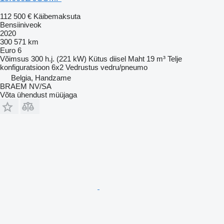
112 500 €
Käibemaksuta
Bensiiniveok
2020
300 571 km
Euro 6
Võimsus
300 h.j. (221 kW)
Kütus
diisel
Maht
19 m³
Telje
konfiguratsioon
6x2
Vedrustus
vedru/pneumo
Belgia, Handzame
BRAEM NV/SA
Võta ühendust müüjaga