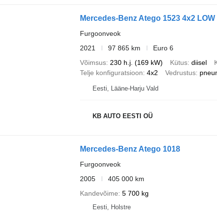
Mercedes-Benz Atego 1523 4x2 LOW
Furgoonveok
2021
97 865 km
Euro 6
Võimsus
230 h.j. (169 kW)
Kütus
diisel
Telje konfiguratsioon
4x2
Vedrustus
pneu
Eesti, Lääne-Harju Vald
KB AUTO EESTI OÜ
Mercedes-Benz Atego 1018
Furgoonveok
2005
405 000 km
Kandevõime
5 700 kg
Eesti, Holstre