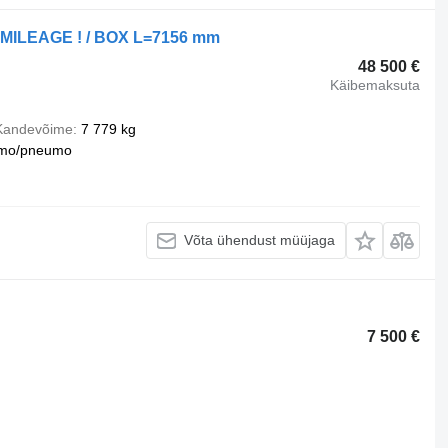
 MILEAGE ! / BOX L=7156 mm
48 500 €
Käibemaksuta
Kandevõime
7 779 kg
mo/pneumo
Võta ühendust müüjaga
7 500 €