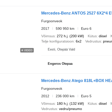
Mercedes-Benz ANTOS 2527 6X2*4
Furgoonveok
2017
590 950 km
Euro 6
Võimsus
272 h.j. (200 kW)
Kütus
diisel
Telje konfiguratsioon
6x2
Vedrustus
pneu
Eesti, Otepää Vald
VIDEO
Engeros Otepaa
Mercedes-Benz Atego 818L+BOX HE
Furgoonveok
2012
236 000 km
Euro 5
Võimsus
180 h.j. (132 kW)
Kütus
diisel
Vedrustus
vedru/pneumo