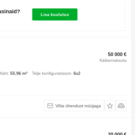
asinaid?
Lisa kuulutus
50 000 €
Käibemaksuta
Maht
55,96 m³
Telje konfiguratsioon
6x2
Võta ühendust müüjaga
20 000 €