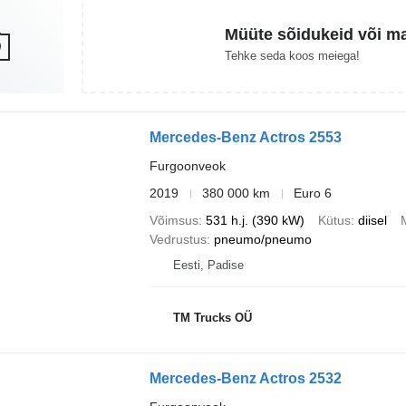
Müüte sõidukeid või m
Tehke seda koos meiega!
Mercedes-Benz Actros 2553
Furgoonveok
2019
380 000 km
Euro 6
Võimsus
531 h.j. (390 kW)
Kütus
diisel
Vedrustus
pneumo/pneumo
Eesti, Padise
TM Trucks OÜ
Mercedes-Benz Actros 2532