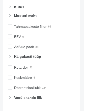
Kütus
Mootori maht
Tahmaosakeste filter
EEV
AdBlue paak
Käigukasti tüüp
Retarder
Keskmääre
Diferentsiaalilukk
Veoülekande liik