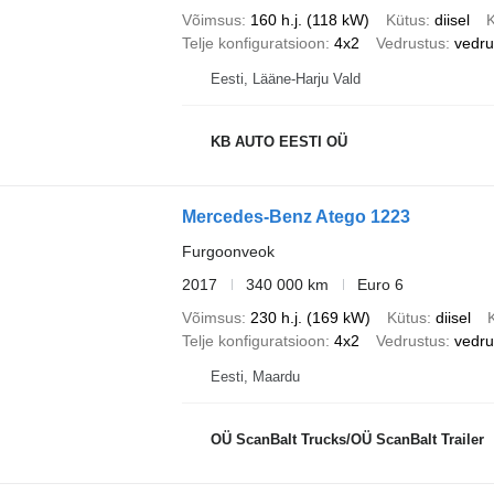
Võimsus
160 h.j. (118 kW)
Kütus
diisel
Telje konfiguratsioon
4x2
Vedrustus
vedr
Eesti, Lääne-Harju Vald
KB AUTO EESTI OÜ
Mercedes-Benz Atego 1223
Furgoonveok
2017
340 000 km
Euro 6
Võimsus
230 h.j. (169 kW)
Kütus
diisel
Telje konfiguratsioon
4x2
Vedrustus
vedr
Eesti, Maardu
OÜ ScanBalt Trucks/OÜ ScanBalt Trailer