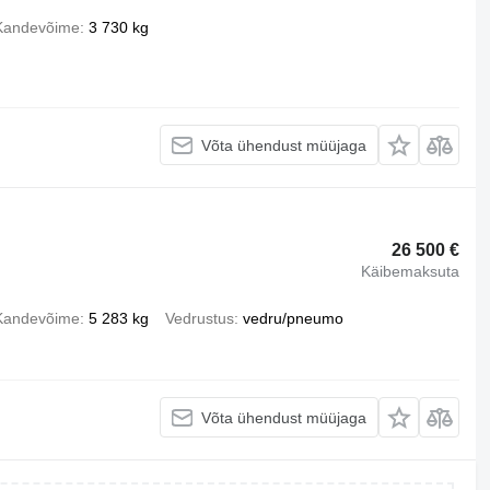
Kandevõime
3 730 kg
Võta ühendust müüjaga
26 500 €
Käibemaksuta
Kandevõime
5 283 kg
Vedrustus
vedru/pneumo
Võta ühendust müüjaga