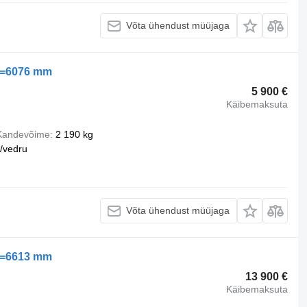
Võta ühendust müüjaga
L=6076 mm
5 900 €
Käibemaksuta
Kandevõime
2 190 kg
/vedru
Võta ühendust müüjaga
L=6613 mm
13 900 €
Käibemaksuta