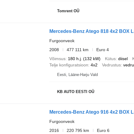
Tomrent OÜ
Mercedes-Benz Atego 818 4x2 BOX 
Furgoonveok
2008
477 111 km
Euro 4
Võimsus
180 h.j. (132 kW)
Kütus
diisel
Telje konfiguratsioon
4x2
Vedrustus
vedru
Eesti, Lääne-Harju Vald
KB AUTO EESTI OÜ
Mercedes-Benz Atego 916 4x2 BOX 
Furgoonveok
2016
220 795 km
Euro 6