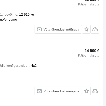
Käibemaksuta
Kandevõime
12 510 kg
mo/pneumo
Võta ühendust müüjaga
14 500 €
Käibemaksuta
elje konfiguratsioon
4x2
Võta ühendust müüjaga