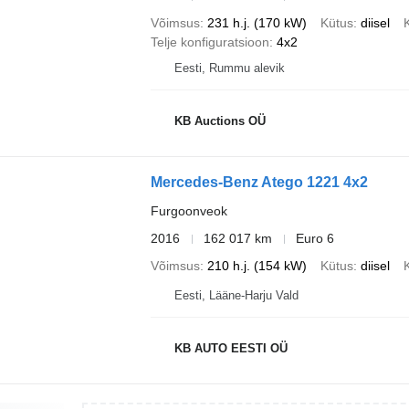
Võimsus
231 h.j. (170 kW)
Kütus
diisel
Telje konfiguratsioon
4x2
Eesti, Rummu alevik
KB Auctions OÜ
Mercedes-Benz Atego 1221 4x2
Furgoonveok
2016
162 017 km
Euro 6
Võimsus
210 h.j. (154 kW)
Kütus
diisel
Eesti, Lääne-Harju Vald
KB AUTO EESTI OÜ