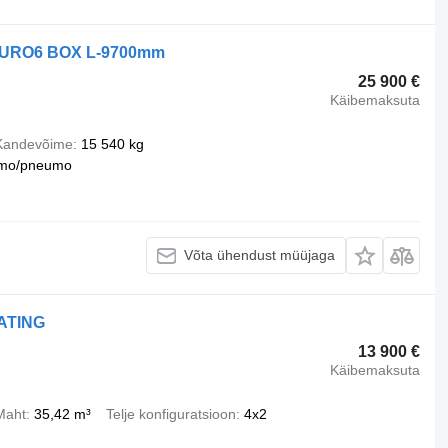
 EURO6 BOX L-9700mm
25 900 €
Käibemaksuta
Kandevõime
15 540 kg
mo/pneumo
Võta ühendust müüjaga
ATING
13 900 €
Käibemaksuta
Maht
35,42 m³
Telje konfiguratsioon
4x2