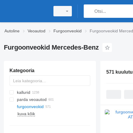
Autoline
Veoautod
Furgoonveokid
Furgoonveokid Merce
Furgoonveokid Mercedes-Benz
Kategooria
571 kuulutu
kallurid
parda veoautod
furgoonveokid
kuva kõik