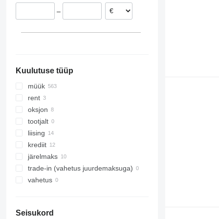
Hispaania
–
Ungari
Leedu
Rumeenia
kuva kõik
Kuulutuse tüüp
müük
rent
oksjon
tootjalt
liising
krediit
järelmaks
trade-in (vahetus juurdemaksuga)
vahetus
Seisukord