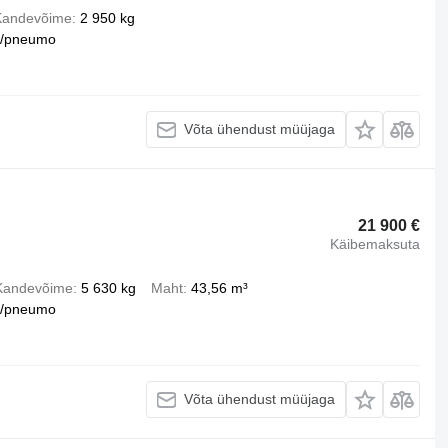
Kandevõime
2 950 kg
u/pneumo
Võta ühendust müüjaga
21 900 €
Käibemaksuta
Kandevõime
5 630 kg
Maht
43,56 m³
u/pneumo
Võta ühendust müüjaga