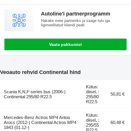
Autoline'i partnerprogramm
Hakake meie partneriks ja saage tulu iga
ligimeelitatud kliendi pealt
Vaata pakkumist
Veoauto rehvid Continental hind
Kütus:
Scania K,N,F-series bus (2006-)
diisel, :
50,81 €
Continental 295/80 R22.5
295/80
R22.5
Kütus:
Mercedes-Benz Actros MP4 Antos
diisel, :
Arocs (2012-) Continental Actros MP4
60,48 €
295/55
1843 (01.12-)
R22.5