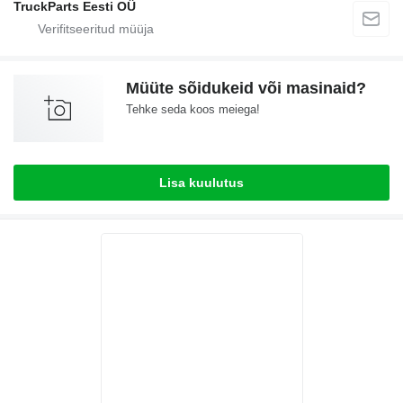
TruckParts Eesti OÜ
Müüte sõidukeid või masinaid?
Tehke seda koos meiega!
Lisa kuulutus