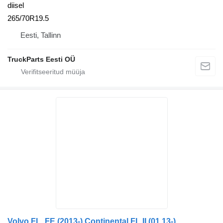
diisel
265/70R19.5
Eesti, Tallinn
TruckParts Eesti OÜ
Volvo FL, FE (2013-) Continental FL II (01.13-)