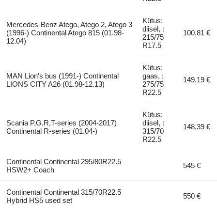
Kütus:
Mercedes-Benz Atego, Atego 2, Atego 3
diisel, :
(1996-) Continental Atego 815 (01.98-
100,81 €
215/75
12.04)
R17.5
Kütus:
MAN Lion's bus (1991-) Continental
gaas, :
149,19 €
LIONS CITY A26 (01.98-12.13)
275/75
R22.5
Kütus:
Scania P,G,R,T-series (2004-2017)
diisel, :
148,39 €
Continental R-series (01.04-)
315/70
R22.5
Continental Continental 295/80R22.5
545 €
HSW2+ Coach
Continental Continental 315/70R22.5
550 €
Hybrid HS5 used set