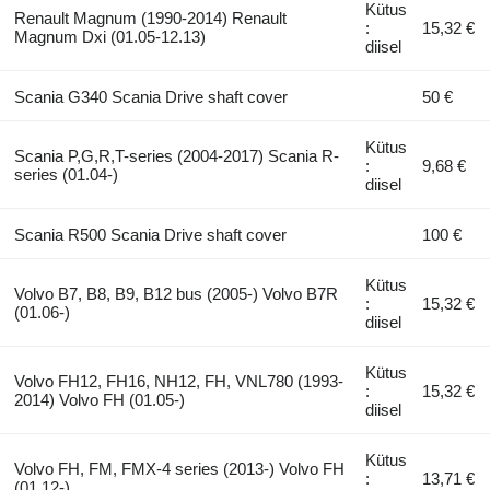
Kütus
Renault Magnum (1990-2014) Renault
:
15,32 €
Magnum Dxi (01.05-12.13)
diisel
Scania G340 Scania Drive shaft cover
50 €
Kütus
Scania P,G,R,T-series (2004-2017) Scania R-
:
9,68 €
series (01.04-)
diisel
Scania R500 Scania Drive shaft cover
100 €
Kütus
Volvo B7, B8, B9, B12 bus (2005-) Volvo B7R
:
15,32 €
(01.06-)
diisel
Kütus
Volvo FH12, FH16, NH12, FH, VNL780 (1993-
:
15,32 €
2014) Volvo FH (01.05-)
diisel
Kütus
Volvo FH, FM, FMX-4 series (2013-) Volvo FH
:
13,71 €
(01.12-)