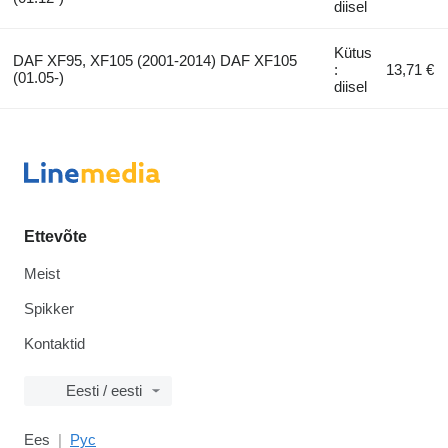
diisel
Kütus
DAF XF95, XF105 (2001-2014) DAF XF105
:
13,71 €
(01.05-)
diisel
Ettevõte
Meist
Spikker
Kontaktid
Eesti / eesti
Ees
Рус