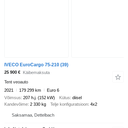
IVECO EuroCargo 75-210 (39)
25 900 €
Käibemaksuta
Tent veoauto
2021
179 299 km
Euro 6
Võimsus
207 h.j. (152 kW)
Kütus
diisel
Kandevõime
2 330 kg
Telje konfiguratsioon
4x2
Saksamaa, Dettelbach