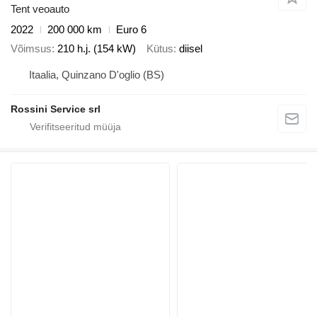
Tent veoauto
2022
200 000 km
Euro 6
Võimsus
210 h.j. (154 kW)
Kütus
diisel
Itaalia, Quinzano D'oglio (BS)
Rossini Service srl