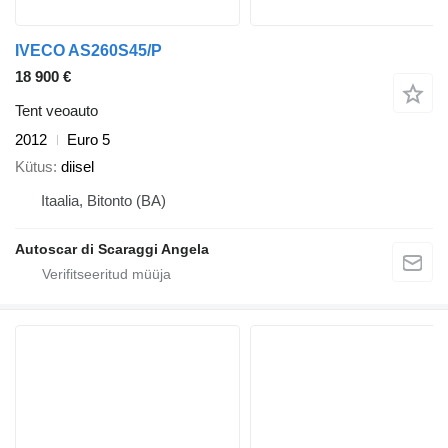
IVECO AS260S45/P
18 900 €
Tent veoauto
2012
Euro 5
Kütus
diisel
Itaalia, Bitonto (BA)
Autoscar di Scaraggi Angela