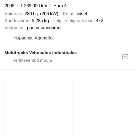
2006
1 269 000 km
Euro 4
Võimsus
280 h.j. (206 kW)
Kütus
diisel
Kandevõime
9 285 kg
Telje konfiguratsioon
4x2
Vedrustus
pneumo/pneumo
Hispaania, Agoncillo
Multitrucks Vehnculos Industriales