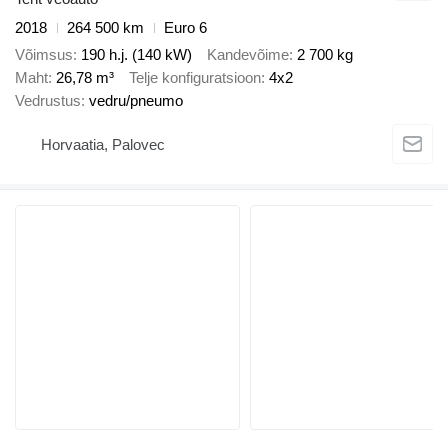
2018
264 500 km
Euro 6
Võimsus
190 h.j. (140 kW)
Kandevõime
2 700 kg
Maht
26,78 m³
Telje konfiguratsioon
4x2
Vedrustus
vedru/pneumo
Horvaatia, Palovec