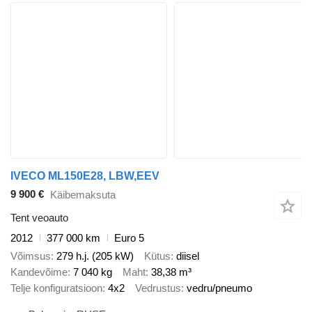
IVECO ML150E28, LBW,EEV
9 900 €
Käibemaksuta
Tent veoauto
2012
377 000 km
Euro 5
Võimsus
279 h.j. (205 kW)
Kütus
diisel
Kandevõime
7 040 kg
Maht
38,38 m³
Telje konfiguratsioon
4x2
Vedrustus
vedru/pneumo