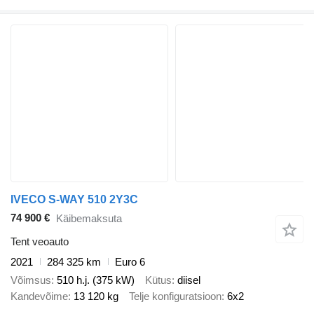
IVECO S-WAY 510 2Y3C
74 900 €
Käibemaksuta
Tent veoauto
2021
284 325 km
Euro 6
Võimsus
510 h.j. (375 kW)
Kütus
diisel
Kandevõime
13 120 kg
Telje konfiguratsioon
6x2