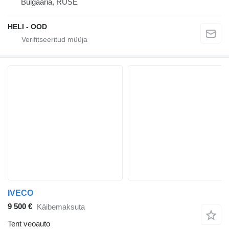
Bulgaaria, RUSE
HELI - OOD
IVECO
9 500 €
Käibemaksuta
Tent veoauto