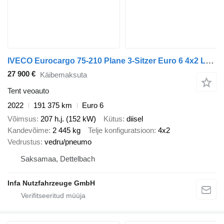
IVECO Eurocargo 75-210 Plane 3-Sitzer Euro 6 4x2 LBW AHK (42)
27 900 €
Käibemaksuta
Tent veoauto
2022
191 375 km
Euro 6
Võimsus
207 h.j. (152 kW)
Kütus
diisel
Kandevõime
2 445 kg
Telje konfiguratsioon
4x2
Vedrustus
vedru/pneumo
Saksamaa, Dettelbach
Infa Nutzfahrzeuge GmbH