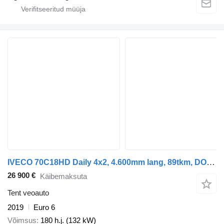
IVECO 70C18HD Daily 4x2, 4.600mm lang, 89tkm, DOKA
26 900 €
Käibemaksuta
Tent veoauto
2019
Euro 6
Võimsus
180 h.j. (132 kW)