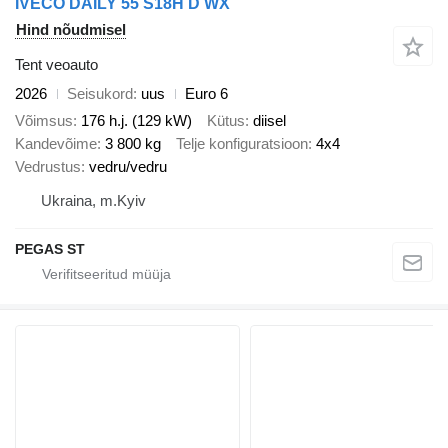
IVECO DAILY 55 S18H D WX
Hind nõudmisel
Tent veoauto
2026
Seisukord
uus
Euro 6
Võimsus
176 h.j. (129 kW)
Kütus
diisel
Kandevõime
3 800 kg
Telje konfiguratsioon
4x4
Vedrustus
vedru/vedru
Ukraina, m.Kyiv
PEGAS ST