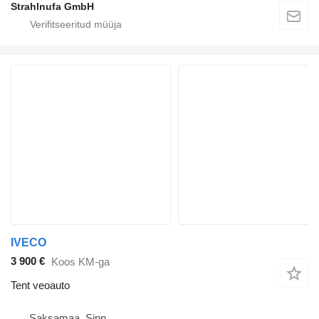
Strahlnufa GmbH
IVECO
3 900 €
Koos KM-ga
Tent veoauto
Saksamaa, Sinn