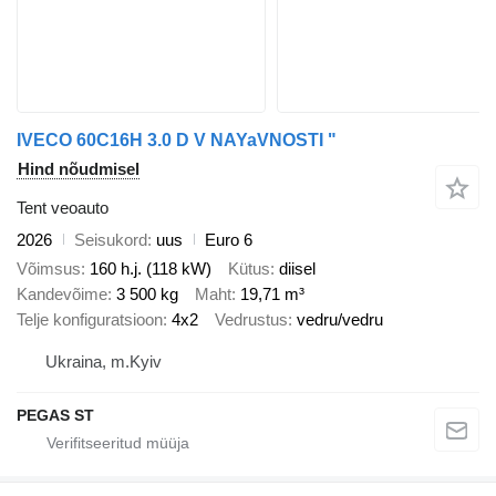
IVECO 60C16H 3.0 D V NAYaVNOSTI "
Hind nõudmisel
Tent veoauto
2026
Seisukord
uus
Euro 6
Võimsus
160 h.j. (118 kW)
Kütus
diisel
Kandevõime
3 500 kg
Maht
19,71 m³
Telje konfiguratsioon
4x2
Vedrustus
vedru/vedru
Ukraina, m.Kyiv
PEGAS ST