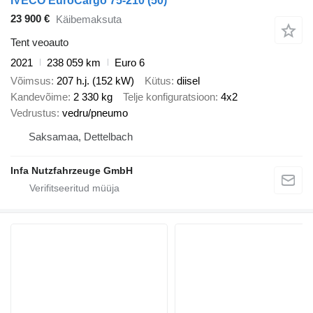
IVECO EuroCargo 75-210 (50)
23 900 €
Käibemaksuta
Tent veoauto
2021
238 059 km
Euro 6
Võimsus
207 h.j. (152 kW)
Kütus
diisel
Kandevõime
2 330 kg
Telje konfiguratsioon
4x2
Vedrustus
vedru/pneumo
Saksamaa, Dettelbach
Infa Nutzfahrzeuge GmbH