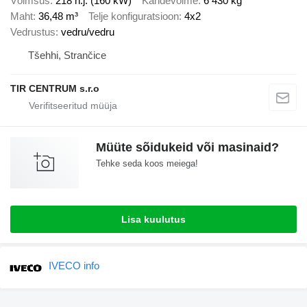
Võimsus
218 h.j. (160 kW)
Kandevõime
6 430 kg
Maht
36,48 m³
Telje konfiguratsioon
4x2
Vedrustus
vedru/vedru
Tšehhi, Strančice
TIR CENTRUM s.r.o
Müüte sõidukeid või masinaid?
Tehke seda koos meiega!
Lisa kuulutus
IVECO info