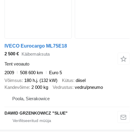
IVECO Eurocargo ML75E18
2 500 €
Käibemaksuta
Tent veoauto
2009
508 600 km
Euro 5
Võimsus
180 h.j. (132 kW)
Kütus
diisel
Kandevõime
2 000 kg
Vedrustus
vedru/pneumo
Poola, Sierakowice
DAWID GRZENKOWICZ "SLUE"