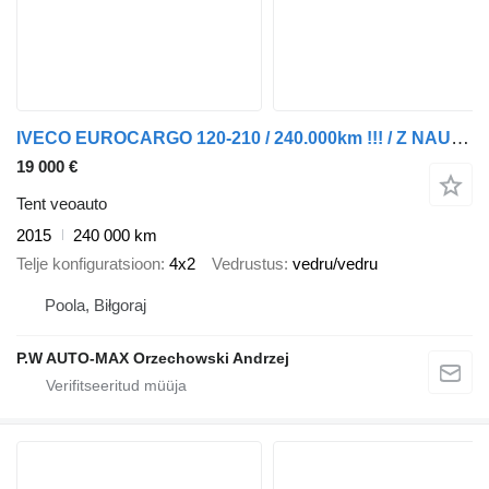
IVECO EUROCARGO 120-210 / 240.000km !!! / Z NAUKI JAZDY / ESP / 12T /
19 000 €
Tent veoauto
2015
240 000 km
Telje konfiguratsioon
4x2
Vedrustus
vedru/vedru
Poola, Biłgoraj
P.W AUTO-MAX Orzechowski Andrzej