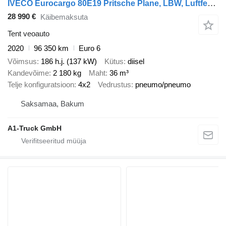
IVECO Eurocargo 80E19 Pritsche Plane, LBW, Luftfederung
28 990 €
Käibemaksuta
Tent veoauto
2020
96 350 km
Euro 6
Võimsus
186 h.j. (137 kW)
Kütus
diisel
Kandevõime
2 180 kg
Maht
36 m³
Telje konfiguratsioon
4x2
Vedrustus
pneumo/pneumo
Saksamaa, Bakum
A1-Truck GmbH