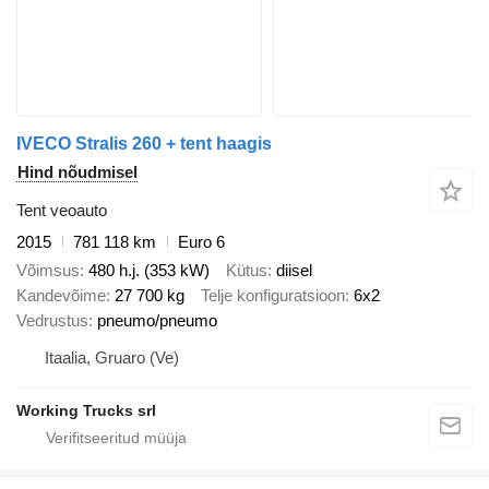
IVECO Stralis 260 + tent haagis
Hind nõudmisel
Tent veoauto
2015
781 118 km
Euro 6
Võimsus
480 h.j. (353 kW)
Kütus
diisel
Kandevõime
27 700 kg
Telje konfiguratsioon
6x2
Vedrustus
pneumo/pneumo
Itaalia, Gruaro (Ve)
Working Trucks srl