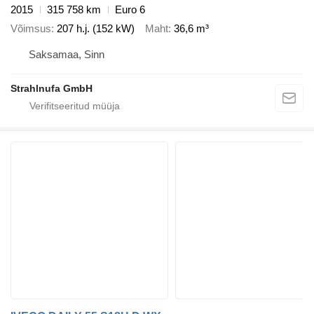
2015
315 758 km
Euro 6
Võimsus
207 h.j. (152 kW)
Maht
36,6 m³
Saksamaa, Sinn
Strahlnufa GmbH