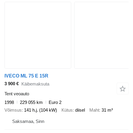
IVECO ML 75 E 15R
3 900 €
Käibemaksuta
Tent veoauto
1998
229 055 km
Euro 2
Võimsus
141 h.j. (104 kW)
Kütus
diisel
Maht
31 m³
Saksamaa, Sinn