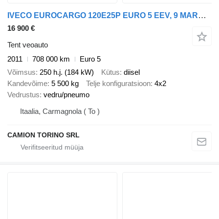
IVECO EUROCARGO 120E25P EURO 5 EEV, 9 MARCE TELONATO+PEDANA
16 900 €
Tent veoauto
2011
708 000 km
Euro 5
Võimsus
250 h.j. (184 kW)
Kütus
diisel
Kandevõime
5 500 kg
Telje konfiguratsioon
4x2
Vedrustus
vedru/pneumo
Itaalia, Carmagnola ( To )
CAMION TORINO SRL