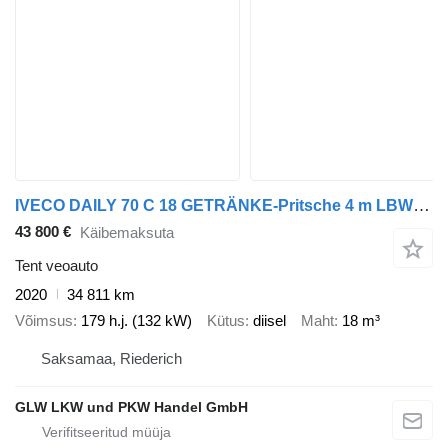
IVECO DAILY 70 C 18 GETRÄNKE-Pritsche 4 m LBW 1 to
43 800 €
Käibemaksuta
Tent veoauto
2020
34 811 km
Võimsus
179 h.j. (132 kW)
Kütus
diisel
Maht
18 m³
Saksamaa, Riederich
GLW LKW und PKW Handel GmbH