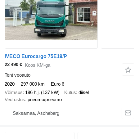
IVECO Eurocargo 75E19/P
22 490 €
Koos KM-ga
Tent veoauto
2020
297 000 km
Euro 6
Võimsus
186 h.j. (137 kW)
Kütus
diisel
Vedrustus
pneumo/pneumo
Saksamaa, Ascheberg