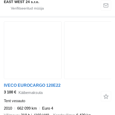
EAST WEST 24 s.r.o.
IVECO EUROCARGO 120E22
3 100 €
Käibemaksuta
Tent veoauto
2010
662 099 km
Euro 4