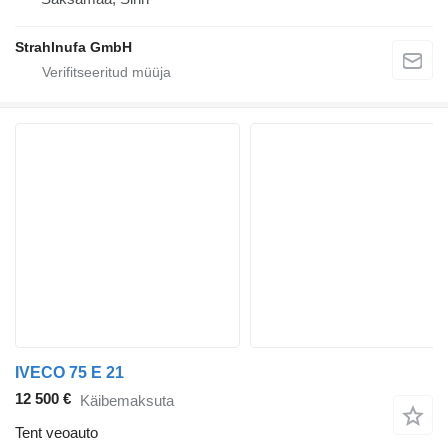
Strahlnufa GmbH
IVECO 75 E 21
12 500 €
Käibemaksuta
Tent veoauto