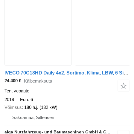
IVECO 70C18HD Daily 4x2, Sortimo, Klima, LBW, 6 Sitze
24 400 €
Käibemaksuta
Tent veoauto
2019
Euro 6
Võimsus
180 h.j. (132 kW)
Saksamaa, Sittensen
alga Nutzfahrzeug- und Baumaschinen GmbH & Co. KG