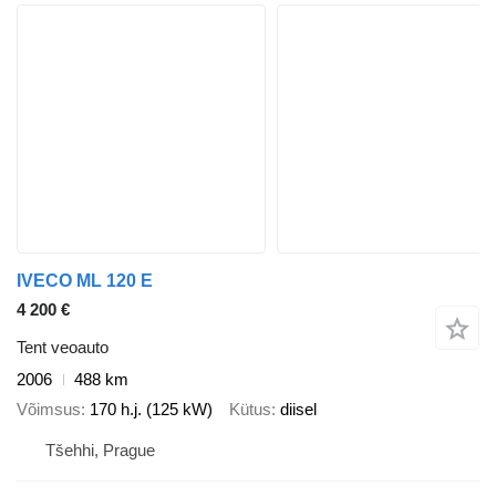
IVECO ML 120 E
4 200 €
Tent veoauto
2006
488 km
Võimsus
170 h.j. (125 kW)
Kütus
diisel
Tšehhi, Prague