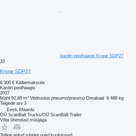
kardin poolhaagis Krone SDP27
10
Krone SDP27
6 900 €
Käibemaksuta
Kardin poolhaagis
2017
Maht
92,89 m³
Vedrustus
pneumo/pneumo
Omakaal
6 488 kg
Telgede arv
3
Eesti, Maardu
OÜ ScanBalt Trucks/OÜ ScanBalt Trailer
Võta ühendust müüjaga
Tellige antud rubriigi uued kuulutused