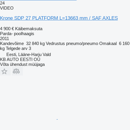
24
VIDEO
Krone SDP 27 PLATFORM L=13663 mm / SAF AXLES
4 900 €
Käibemaksuta
Parda- poolhaagis
2011
Kandevõime
32 840 kg
Vedrustus
pneumo/pneumo
Omakaal
6 160
kg
Telgede arv
3
Eesti, Lääne-Harju Vald
KB AUTO EESTI OÜ
Võta ühendust müüjaga