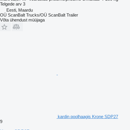
Telgede arv
3
Eesti, Maardu
OÜ ScanBalt Trucks/OÜ ScanBalt Trailer
Võta ühendust müüjaga
kardin poolhaagis Krone SDP27
9