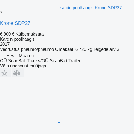
kardin poolhaagis Krone SDP27
7
Krone SDP27
6 900 €
Käibemaksuta
Kardin poolhaagis
2017
Vedrustus
pneumo/pneumo
Omakaal
6 720 kg
Telgede arv
3
Eesti, Maardu
OÜ ScanBalt Trucks/OÜ ScanBalt Trailer
Võta ühendust müüjaga