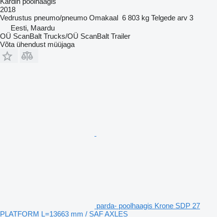
Kardin poolhaagis
2018
Vedrustus
pneumo/pneumo
Omakaal
6 803 kg
Telgede arv
3
Eesti, Maardu
OÜ ScanBalt Trucks/OÜ ScanBalt Trailer
Võta ühendust müüjaga
parda- poolhaagis Krone SDP 27
PLATFORM L=13663 mm / SAF AXLES