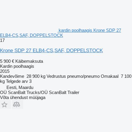
kardin poolhaagis Krone SDP 27
ELB4-CS,SAF, DOPPELSTOCK
17
Krone SDP 27 ELB4-CS,SAF, DOPPELSTOCK
5 900 €
Käibemaksuta
Kardin poolhaagis
2015
Kandevõime
28 900 kg
Vedrustus
pneumo/pneumo
Omakaal
7 100
kg
Telgede arv
3
Eesti, Maardu
OÜ ScanBalt Trucks/OÜ ScanBalt Trailer
Võta ühendust müüjaga