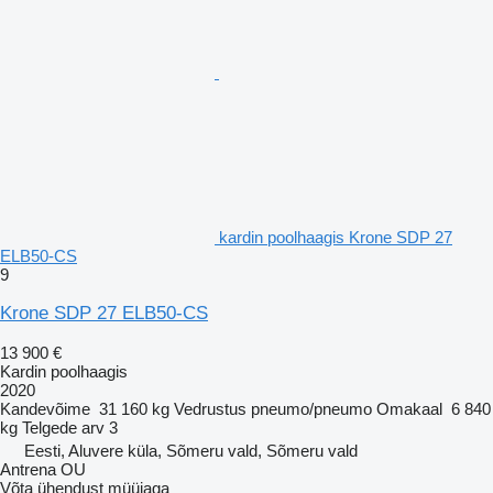
kardin poolhaagis Krone SDP 27
ELB50-CS
9
Krone SDP 27 ELB50-CS
13 900 €
Kardin poolhaagis
2020
Kandevõime
31 160 kg
Vedrustus
pneumo/pneumo
Omakaal
6 840
kg
Telgede arv
3
Eesti, Aluvere küla, Sõmeru vald, Sõmeru vald
Antrena OU
Võta ühendust müüjaga