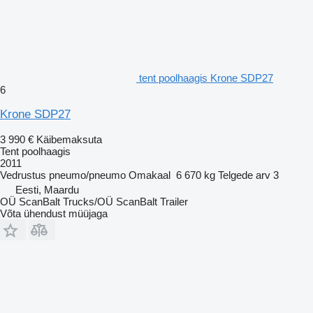
tent poolhaagis Krone SDP27
6
Krone SDP27
3 990 €
Käibemaksuta
Tent poolhaagis
2011
Vedrustus
pneumo/pneumo
Omakaal
6 670 kg
Telgede arv
3
Eesti, Maardu
OÜ ScanBalt Trucks/OÜ ScanBalt Trailer
Võta ühendust müüjaga