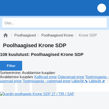
Poolhaagised
Poolhaagised Krone
Krone SDP
Poolhaagised Krone SDP
108 kuulutust:
Poolhaagised Krone SDP
Filter
Sorteerimine
:
Avaldamise kuupäev
Avaldamise kuupäev
Kallimad enne
Odavamad enne
Tootmisaasta -
uuemad enne
Tootmisaasta - vanemad enne
Läbisõit ⬊
Läbisõit ⬈