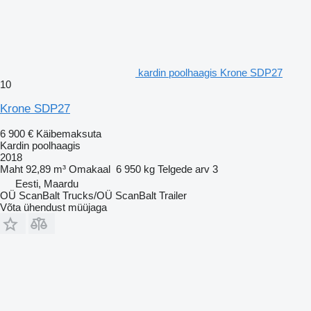
kardin poolhaagis Krone SDP27
10
Krone SDP27
6 900 €
Käibemaksuta
Kardin poolhaagis
2018
Maht
92,89 m³
Omakaal
6 950 kg
Telgede arv
3
Eesti, Maardu
OÜ ScanBalt Trucks/OÜ ScanBalt Trailer
Võta ühendust müüjaga