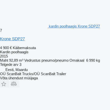
kardin poolhaagis Krone SDP27
7
Krone SDP27
4 900 €
Käibemaksuta
Kardin poolhaagis
2015
Maht
92,89 m³
Vedrustus
pneumo/pneumo
Omakaal
6 990 kg
Telgede arv
3
Eesti, Maardu
OÜ ScanBalt Trucks/OÜ ScanBalt Trailer
Võta ühendust müüjaga