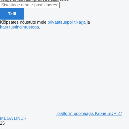
Telli
Klõpsates nõustute meie
privaatsuspoliitikaga
ja
kasutustingimustega
.
platform poolhaagis Krone SDP 27
MEGA LINER
25