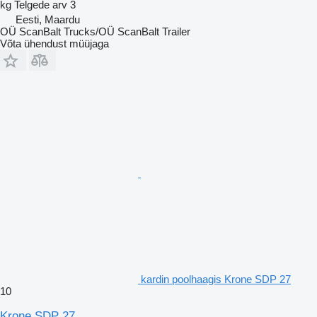
kg
Telgede arv
3
Eesti, Maardu
OÜ ScanBalt Trucks/OÜ ScanBalt Trailer
Võta ühendust müüjaga
kardin poolhaagis Krone SDP 27
10
Krone SDP 27