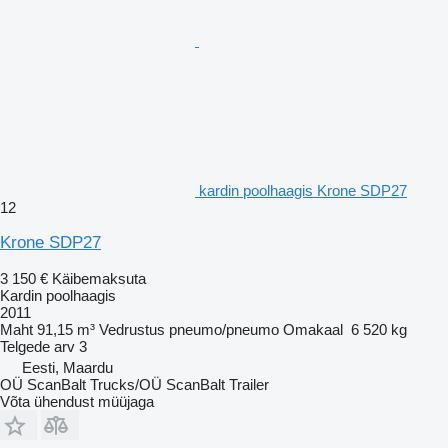
kardin poolhaagis Krone SDP27
12
Krone SDP27
3 150 €
Käibemaksuta
Kardin poolhaagis
2011
Maht
91,15 m³
Vedrustus
pneumo/pneumo
Omakaal
6 520 kg
Telgede arv
3
Eesti, Maardu
OÜ ScanBalt Trucks/OÜ ScanBalt Trailer
Võta ühendust müüjaga