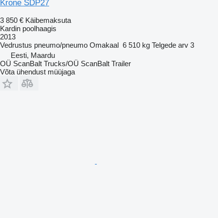
Krone SDP27
3 850 €
Käibemaksuta
Kardin poolhaagis
2013
Vedrustus
pneumo/pneumo
Omakaal
6 510 kg
Telgede arv
3
Eesti, Maardu
OÜ ScanBalt Trucks/OÜ ScanBalt Trailer
Võta ühendust müüjaga