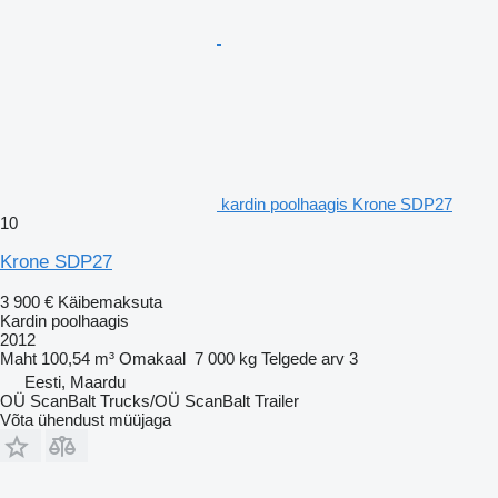
kardin poolhaagis Krone SDP27
10
Krone SDP27
3 900 €
Käibemaksuta
Kardin poolhaagis
2012
Maht
100,54 m³
Omakaal
7 000 kg
Telgede arv
3
Eesti, Maardu
OÜ ScanBalt Trucks/OÜ ScanBalt Trailer
Võta ühendust müüjaga