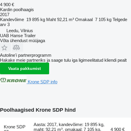
4 900 €
Kardin poolhaagis
2017
Kandevõime
19 895 kg
Maht
92,21 m³
Omakaal
7 105 kg
Telgede
arv
3
Leedu, Vilnius
UAB Hanse Trailer
Võta ühendust müüjaga
Autoline'i partnerprogramm
Hakake meie partneriks ja saage tulu iga ligimeelitatud kliendi pealt
Vaata pakkumist
Krone SDP info
Poolhaagised Krone SDP hind
Aasta: 2017, kandevõime: 19 895 kg,
Krone SDP
maht: 92,21 m³, omakaal: 7 105 kg,
4 900 €