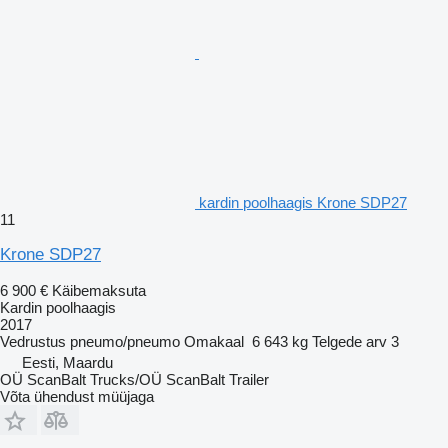
kardin poolhaagis Krone SDP27
11
Krone SDP27
6 900 €
Käibemaksuta
Kardin poolhaagis
2017
Vedrustus
pneumo/pneumo
Omakaal
6 643 kg
Telgede arv
3
Eesti, Maardu
OÜ ScanBalt Trucks/OÜ ScanBalt Trailer
Võta ühendust müüjaga