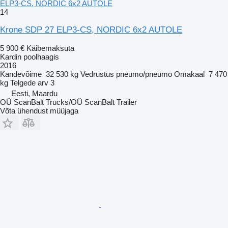
ELP3-CS, NORDIC 6x2 AUTOLE
14
Krone SDP 27 ELP3-CS, NORDIC 6x2 AUTOLE
5 900 €
Käibemaksuta
Kardin poolhaagis
2016
Kandevõime
32 530 kg
Vedrustus
pneumo/pneumo
Omakaal
7 470
kg
Telgede arv
3
Eesti, Maardu
OÜ ScanBalt Trucks/OÜ ScanBalt Trailer
Võta ühendust müüjaga