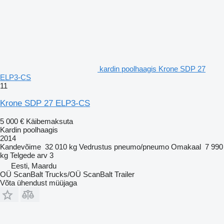
kardin poolhaagis Krone SDP 27
ELP3-CS
11
Krone SDP 27 ELP3-CS
5 000 €
Käibemaksuta
Kardin poolhaagis
2014
Kandevõime
32 010 kg
Vedrustus
pneumo/pneumo
Omakaal
7 990
kg
Telgede arv
3
Eesti, Maardu
OÜ ScanBalt Trucks/OÜ ScanBalt Trailer
Võta ühendust müüjaga