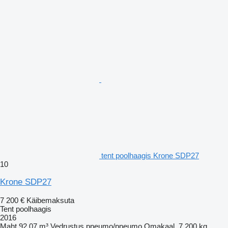
tent poolhaagis Krone SDP27
10
Krone SDP27
7 200 €
Käibemaksuta
Tent poolhaagis
2016
Maht
92,07 m³
Vedrustus
pneumo/pneumo
Omakaal
7 200 kg