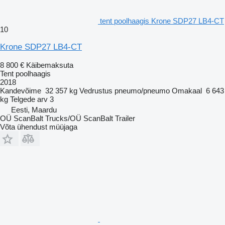
tent poolhaagis Krone SDP27 LB4-CT
10
Krone SDP27 LB4-CT
8 800 €
Käibemaksuta
Tent poolhaagis
2018
Kandevõime
32 357 kg
Vedrustus
pneumo/pneumo
Omakaal
6 643
kg
Telgede arv
3
Eesti, Maardu
OÜ ScanBalt Trucks/OÜ ScanBalt Trailer
Võta ühendust müüjaga