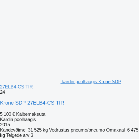
kardin poolhaagis Krone SDP
27ELB4-CS TIR
24
Krone SDP 27ELB4-CS TIR
5 100 €
Käibemaksuta
Kardin poolhaagis
2015
Kandevõime
31 525 kg
Vedrustus
pneumo/pneumo
Omakaal
6 475
kg
Telgede arv
3