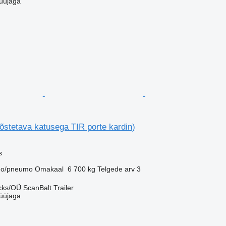
üüjaga
õstetava katusega TIR porte kardin)
s
o/pneumo
Omakaal
6 700 kg
Telgede arv
3
ks/OÜ ScanBalt Trailer
üüjaga