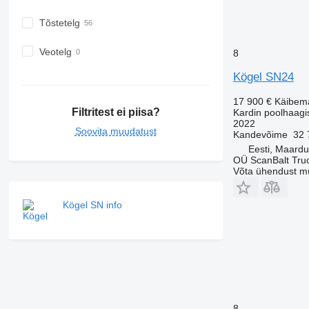
Tõstetelg
Veotelg
8
Kögel SN24
17 900 €
Käibem
Filtritest ei piisa?
Kardin poolhaagi
2022
Soovita muudatust
Kandevõime
32 
Eesti, Maardu
OÜ ScanBalt Truc
Võta ühendust m
Kögel SN info
8