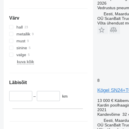
2026
Vedrustus
pneum
Eesti, Maardu
Värv
OÜ ScanBalt Truc
Võta ühendust m
hall
metallik
must
sinine
valge
kuva kõik
8
Läbisõit
Kögel SN24+
–
km
13 000 €
Käibem
Kardin poolhaagi
2021
Kandevõime
32 
Eesti, Maardu
OÜ ScanBalt Truc