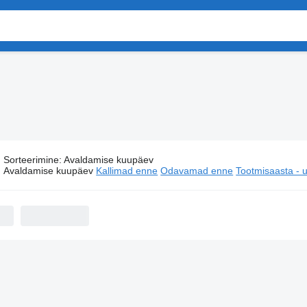
Sorteerimine
:
Avaldamise kuupäev
Poolhaagised Kögel SN
Avaldamise kuupäev
Kallimad enne
Odavamad enne
Tootmisaasta -