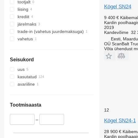
tootjalt
Kögel SN24
liising
krediit
9 400 €
Käibema
Kardin poolhaagi
järelmaks
2019
trade-in (vahetus juurdemaksuga)
Kandevõime
32 
Eesti, Maardu
vahetus
OÜ ScanBalt Truc
Võta ühendust m
Seisukord
uus
kasutatud
avariiline
Tootmisaasta
12
–
Kögel SN24-1
28 900 €
Käibem
Kardin poolhaagi