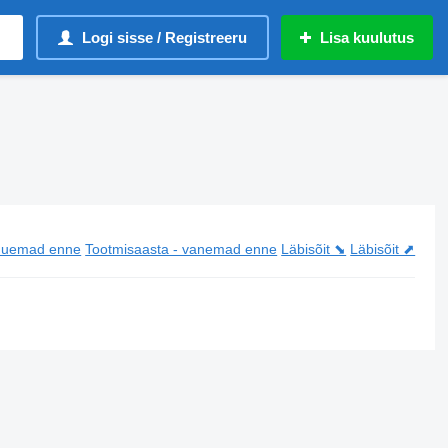
Logi sisse / Registreeru
Lisa kuulutus
 uuemad enne
Tootmisaasta - vanemad enne
Läbisõit ⬊
Läbisõit ⬈