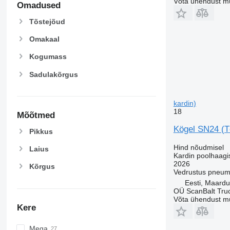
Võta ühendust m
Omadused
Tõstejõud
Omakaal
Kogumass
Sadulakõrgus
kardin)
18
Mõõtmed
Kögel SN24 (T
Pikkus
Hind nõudmisel
Laius
Kardin poolhaagi
2026
Kõrgus
Vedrustus
pneum
Eesti, Maardu
OÜ ScanBalt Truc
Võta ühendust m
Kere
Mega