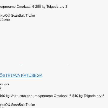
o/pneumo
Omakaal
6 280 kg
Telgede arv
3
ks/OÜ ScanBalt Trailer
üüjaga
TÕSTETAVA KATUSEGA
aksuta
s
460 kg
Vedrustus
pneumo/pneumo
Omakaal
6 540 kg
Telgede arv
3
ks/OÜ ScanBalt Trailer