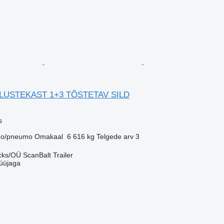
 ALUSTEKAST 1+3 TÕSTETAV SILD
s
o/pneumo
Omakaal
6 616 kg
Telgede arv
3
ks/OÜ ScanBalt Trailer
üüjaga