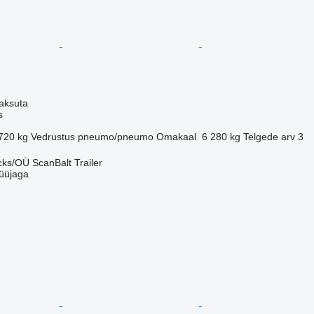
aksuta
s
720 kg
Vedrustus
pneumo/pneumo
Omakaal
6 280 kg
Telgede arv
3
ks/OÜ ScanBalt Trailer
üüjaga