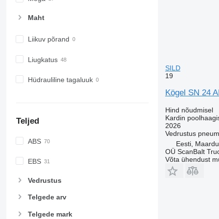
Maht
Liikuv põrand
Liugkatus
SILD
19
Hüdrauliline tagaluuk
Kögel SN 24
Hind nõudmisel
Kardin poolhaagi
Teljed
2026
Vedrustus
pneum
ABS
Eesti, Maardu
OÜ ScanBalt Truc
Võta ühendust m
EBS
Vedrustus
Telgede arv
Telgede mark