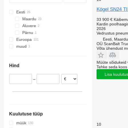
SW
Kögel SN24 TI
Eesti
Maardu
33 900 €
Käibem
Kardin poolhaagi
Aluvere
2026
Pärnu
Vedrustus
pneum
Eesti, Maardu
Euroopa
OÜ ScanBalt Truc
muud
Tšehhi
Võta ühendust m
Saksamaa
Ukraina
Poola
Müüte sõidukeid 
Hind
Tehke seda koos
Holland
Slovakkia
Lisa kuulutu
–
Leedu
Ungari
Läti
kuva kõik
Kuulutuse tüüp
müük
10