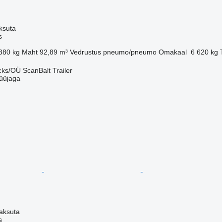
ksuta
s
380 kg
Maht
92,89 m³
Vedrustus
pneumo/pneumo
Omakaal
6 620 kg
ks/OÜ ScanBalt Trailer
üüjaga
aksuta
s