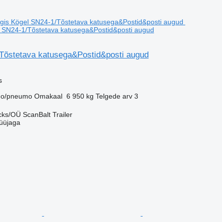
l SN24-1/Tõstetava katusega&Postid&posti augud
Tõstetava katusega&Postid&posti augud
s
o/pneumo
Omakaal
6 950 kg
Telgede arv
3
ks/OÜ ScanBalt Trailer
üüjaga