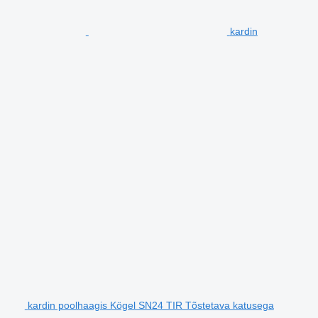
kardin
kardin poolhaagis Kögel SN24 TIR Tõstetava katusega