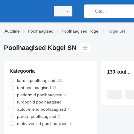
Autoline
Poolhaagised
Poolhaagised Kögel
Kögel SN
Poolhaagised Kögel SN
Kategooria
130 kuulutust:
kardin poolhaagised
tent poolhaagised
platformid poolhaagised
furgoonid poolhaagised
autotreilerid poolhaagised
parda- poolhaagised
metsaveokid poolhaagised