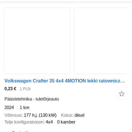
Volkswagen Crafter 35 4x4 4MOTION lekki ratowniczo-gaśniczy
0,23 €
1 PLN
Päästetehnika - tuletõrjeauto
2024
1 km
Võimsus
177 h.j. (130 kW)
Kütus
diisel
Telje konfiguratsioon
4x4
0 kamber