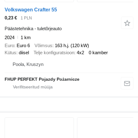
Volkswagen Crafter 55
0,23 €
1 PLN
Päästetehnika - tuletõrjeauto
2024
1 km
Euro
Euro 6
Võimsus
163 h.j. (120 kW)
Kütus
diisel
Telje konfiguratsioon
4x2
0 kamber
Poola, Kruszyn
FHUP PERFEKT Pojazdy Pożarnicze