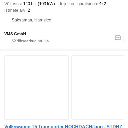
Võimsus
140 h.j. (103 kW)
Telje konfiguratsioon
4x2
Istmete arv
2
Saksamaa, Harrislee
VMS GmbH
Volkswagen T5 Transporter HOCHDACH/lang - STDHZ