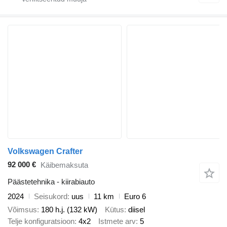
Volkswagen Crafter
92 000 €
Käibemaksuta
Päästetehnika - kiirabiauto
2024
Seisukord
uus
11 km
Euro 6
Võimsus
180 h.j. (132 kW)
Kütus
diisel
Telje konfiguratsioon
4x2
Istmete arv
5