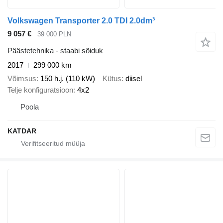
Volkswagen Transporter 2.0 TDI 2.0dm³
9 057 €
39 000 PLN
Päästetehnika - staabi sõiduk
2017
299 000 km
Võimsus
150 h.j. (110 kW)
Kütus
diisel
Telje konfiguratsioon
4x2
Poola
KATDAR