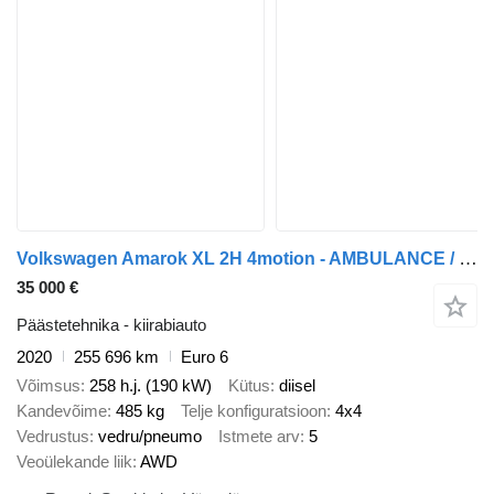
Volkswagen Amarok XL 2H 4motion - AMBULANCE / Krankenwagenambulans / ambul
35 000 €
Päästetehnika - kiirabiauto
2020
255 696 km
Euro 6
Võimsus
258 h.j. (190 kW)
Kütus
diisel
Kandevõime
485 kg
Telje konfiguratsioon
4x4
Vedrustus
vedru/pneumo
Istmete arv
5
Veoülekande liik
AWD