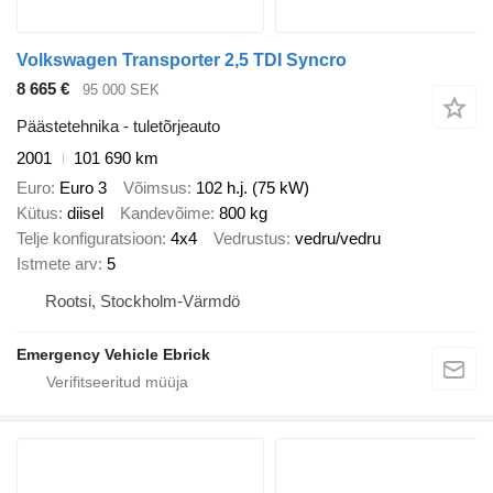
Volkswagen Transporter 2,5 TDI Syncro
8 665 €
95 000 SEK
Päästetehnika - tuletõrjeauto
2001
101 690 km
Euro
Euro 3
Võimsus
102 h.j. (75 kW)
Kütus
diisel
Kandevõime
800 kg
Telje konfiguratsioon
4x4
Vedrustus
vedru/vedru
Istmete arv
5
Rootsi, Stockholm-Värmdö
Emergency Vehicle Ebrick