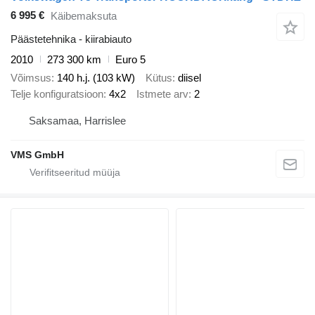
6 995 €
Käibemaksuta
Päästetehnika - kiirabiauto
2010
273 300 km
Euro 5
Võimsus
140 h.j. (103 kW)
Kütus
diisel
Telje konfiguratsioon
4x2
Istmete arv
2
Saksamaa, Harrislee
VMS GmbH