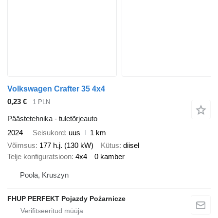
Volkswagen Crafter 35 4x4
0,23 €
1 PLN
Päästetehnika - tuletõrjeauto
2024
Seisukord
uus
1 km
Võimsus
177 h.j. (130 kW)
Kütus
diisel
Telje konfiguratsioon
4x4
0 kamber
Poola, Kruszyn
FHUP PERFEKT Pojazdy Pożarnicze