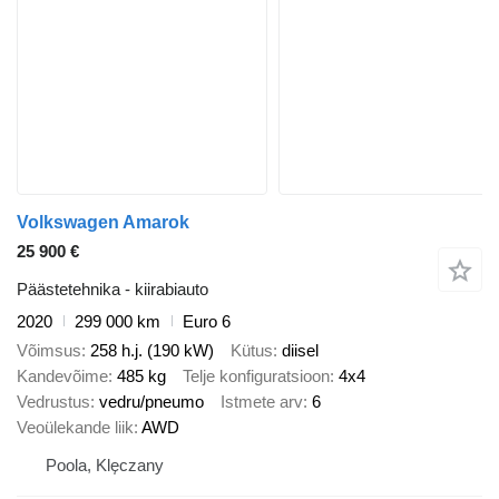
Volkswagen Amarok
25 900 €
Päästetehnika - kiirabiauto
2020
299 000 km
Euro 6
Võimsus
258 h.j. (190 kW)
Kütus
diisel
Kandevõime
485 kg
Telje konfiguratsioon
4x4
Vedrustus
vedru/pneumo
Istmete arv
6
Veoülekande liik
AWD
Poola, Klęczany