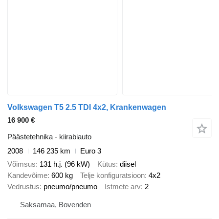
Volkswagen T5 2.5 TDI 4x2, Krankenwagen
16 900 €
Päästetehnika - kiirabiauto
2008
146 235 km
Euro 3
Võimsus
131 h.j. (96 kW)
Kütus
diisel
Kandevõime
600 kg
Telje konfiguratsioon
4x2
Vedrustus
pneumo/pneumo
Istmete arv
2
Saksamaa, Bovenden