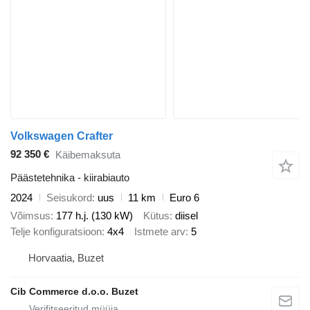
Volkswagen Crafter
92 350 €
Käibemaksuta
Päästetehnika - kiirabiauto
2024
Seisukord
uus
11 km
Euro 6
Võimsus
177 h.j. (130 kW)
Kütus
diisel
Telje konfiguratsioon
4x4
Istmete arv
5
Horvaatia, Buzet
Cib Commerce d.o.o. Buzet