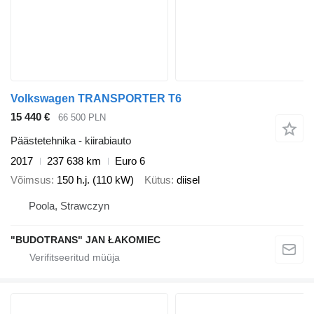
Volkswagen TRANSPORTER T6
15 440 €
66 500 PLN
Päästetehnika - kiirabiauto
2017
237 638 km
Euro 6
Võimsus
150 h.j. (110 kW)
Kütus
diisel
Poola, Strawczyn
"BUDOTRANS" JAN ŁAKOMIEC