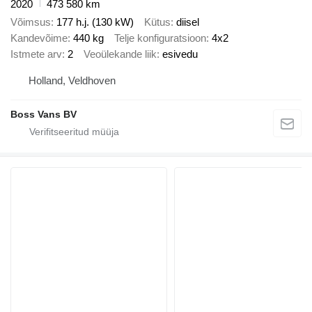
2020
473 580 km
Võimsus
177 h.j. (130 kW)
Kütus
diisel
Kandevõime
440 kg
Telje konfiguratsioon
4x2
Istmete arv
2
Veoülekande liik
esivedu
Holland, Veldhoven
Boss Vans BV