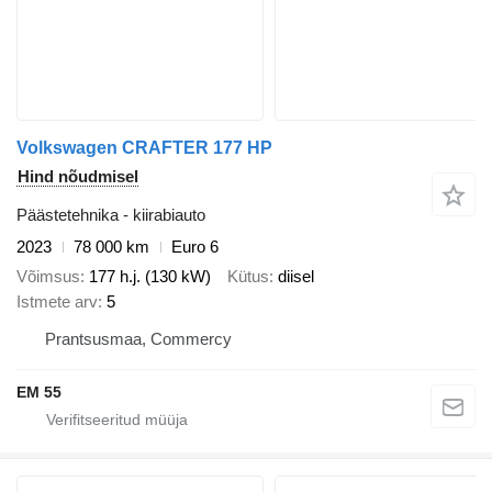
Volkswagen CRAFTER 177 HP
Hind nõudmisel
Päästetehnika - kiirabiauto
2023
78 000 km
Euro 6
Võimsus
177 h.j. (130 kW)
Kütus
diisel
Istmete arv
5
Prantsusmaa, Commercy
EM 55