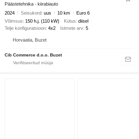
Päästetehnika - kiirabiauto
2024
Seisukord
uus
10 km
Euro 6
Võimsus
150 h.j. (110 kW)
Kütus
diisel
Telje konfiguratsioon
4x2
Istmete arv
5
Horvaatia, Buzet
Cib Commerce d.o.o. Buzet