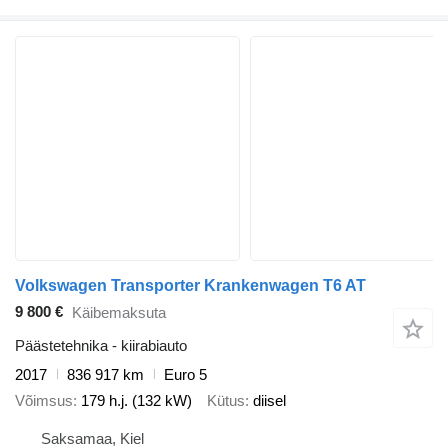
Volkswagen Transporter Krankenwagen T6 AT
9 800 €
Käibemaksuta
Päästetehnika - kiirabiauto
2017
836 917 km
Euro 5
Võimsus
179 h.j. (132 kW)
Kütus
diisel
Saksamaa, Kiel