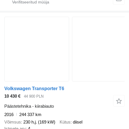
Volkswagen Transporter T6
10 430 €
44 900 PLN
Päästetehnika - kiirabiauto
2016
244 337 km
Võimsus
230 h.j. (169 kW)
Kütus
diisel
Istmete arv
4