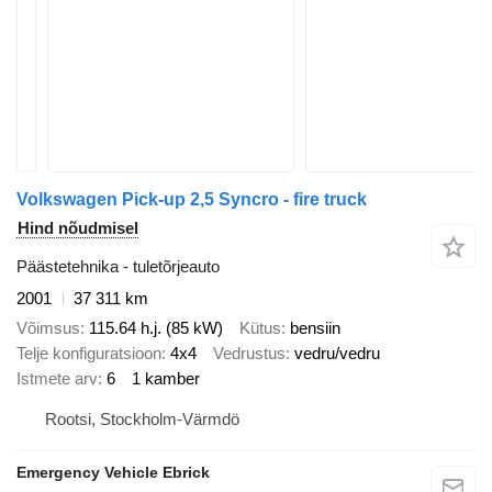
Volkswagen Pick-up 2,5 Syncro - fire truck
Hind nõudmisel
Päästetehnika - tuletõrjeauto
2001
37 311 km
Võimsus
115.64 h.j. (85 kW)
Kütus
bensiin
Telje konfiguratsioon
4x4
Vedrustus
vedru/vedru
Istmete arv
6
1 kamber
Rootsi, Stockholm-Värmdö
Emergency Vehicle Ebrick