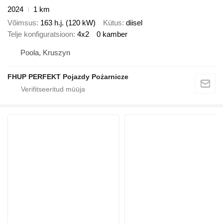
2024
1 km
Võimsus
163 h.j. (120 kW)
Kütus
diisel
Telje konfiguratsioon
4x2
0 kamber
Poola, Kruszyn
FHUP PERFEKT Pojazdy Pożarnicze