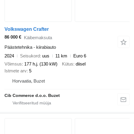
Volkswagen Crafter
86 000 €
Käibemaksuta
Päästetehnika - kiirabiauto
2024
Seisukord
uus
11 km
Euro 6
Võimsus
177 h.j. (130 kW)
Kütus
diisel
Istmete arv
5
Horvaatia, Buzet
Cib Commerce d.o.o. Buzet