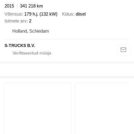
2015
341 218 km
Võimsus
179 h.j. (132 kW)
Kütus
diisel
Istmete arv
2
Holland, Schiedam
S-TRUCKS B.V.