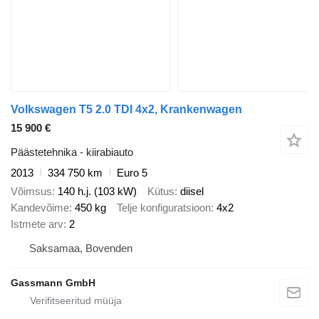
Volkswagen T5 2.0 TDI 4x2, Krankenwagen
15 900 €
Päästetehnika - kiirabiauto
2013
334 750 km
Euro 5
Võimsus
140 h.j. (103 kW)
Kütus
diisel
Kandevõime
450 kg
Telje konfiguratsioon
4x2
Istmete arv
2
Saksamaa, Bovenden
Gassmann GmbH