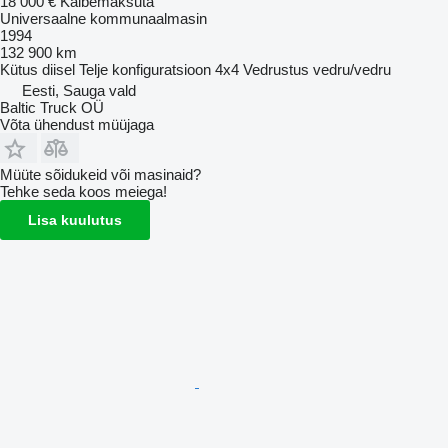
18 000 €
Käibemaksuta
Universaalne kommunaalmasin
1994
132 900 km
Kütus
diisel
Telje konfiguratsioon
4x4
Vedrustus
vedru/vedru
Eesti, Sauga vald
Baltic Truck OÜ
Võta ühendust müüjaga
Müüte sõidukeid või masinaid?
Tehke seda koos meiega!
Lisa kuulutus