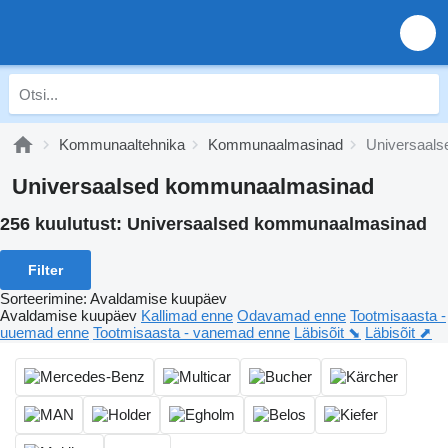
Kommunaaltehnika
Kommunaalmasinad
Universaal
Universaalsed kommunaalmasinad
256 kuulutust:
Universaalsed kommunaalmasinad
Filter
Sorteerimine
:
Avaldamise kuupäev
Avaldamise kuupäev
Kallimad enne
Odavamad enne
Tootmisaasta -
uuemad enne
Tootmisaasta - vanemad enne
Läbisõit ⬊
Läbisõit ⬈