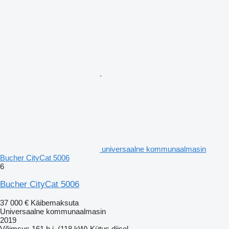
universaalne kommunaalmasin
Bucher CityCat 5006
6
Bucher CityCat 5006
37 000 €
Käibemaksuta
Universaalne kommunaalmasin
2019
Võimsus
161 h.j. (118 kW)
Kütus
diisel