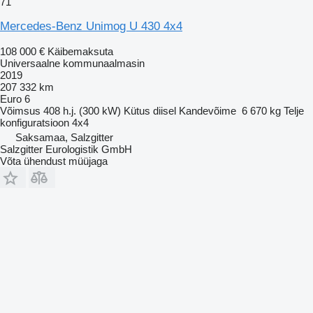
71
Mercedes-Benz Unimog U 430 4x4
108 000 €
Käibemaksuta
Universaalne kommunaalmasin
2019
207 332 km
Euro 6
Võimsus
408 h.j. (300 kW)
Kütus
diisel
Kandevõime
6 670 kg
Telje
konfiguratsioon
4x4
Saksamaa, Salzgitter
Salzgitter Eurologistik GmbH
Võta ühendust müüjaga