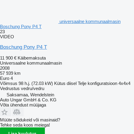
universaalne kommunaalmasin
Boschung Pony P4 T
23
VIDEO
Boschung Pony P4 T
11 900 €
Käibemaksuta
Universaalne kommunaalmasin
2008
57 939 km
Euro 4
Võimsus
98 h.j. (72.03 kW)
Kütus
diisel
Telje konfiguratsioon
4x4x4
Vedrustus
vedru/vedru
Saksamaa, Wendelstein
Auto Ungar GmbH & Co. KG
Võta ühendust müüjaga
Müüte sõidukeid või masinaid?
Tehke seda koos meiega!
Lisa kuulutus