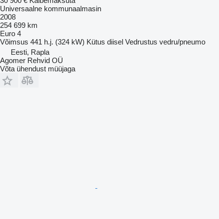
30 900 €
Käibemaksuta
Universaalne kommunaalmasin
2008
254 699 km
Euro 4
Võimsus
441 h.j. (324 kW)
Kütus
diisel
Vedrustus
vedru/pneumo
Eesti, Rapla
Agomer Rehvid OÜ
Võta ühendust müüjaga