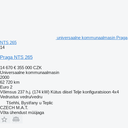
universaalne kommunaalmasin Praga
NTS 265
14
Praga NTS 265
14 670 €
355 000 CZK
Universaalne kommunaalmasin
2000
62 720 km
Euro 2
Võimsus
237 h.j. (174 kW)
Kütus
diisel
Telje konfiguratsioon
4x4
Vedrustus
vedru/vedru
Tšehhi, Bystřany u Teplic
CZECH M.A.T.
Võta ühendust müüjaga