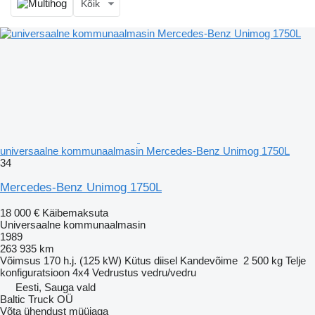
Kõik
universaalne kommunaalmasin Mercedes-Benz Unimog 1750L
34
Mercedes-Benz Unimog 1750L
18 000 €
Käibemaksuta
Universaalne kommunaalmasin
1989
263 935 km
Võimsus
170 h.j. (125 kW)
Kütus
diisel
Kandevõime
2 500 kg
Telje
konfiguratsioon
4x4
Vedrustus
vedru/vedru
Eesti, Sauga vald
Baltic Truck OÜ
Võta ühendust müüjaga