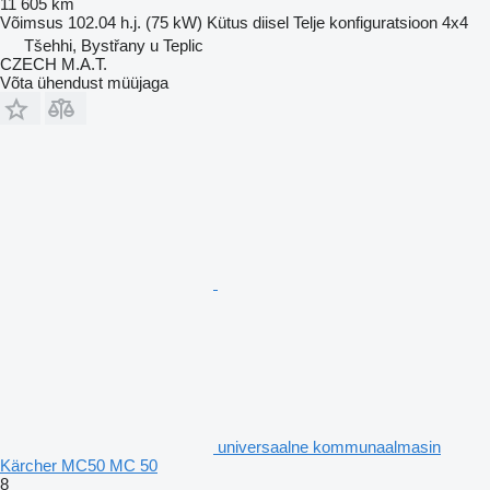
11 605 km
Võimsus
102.04 h.j. (75 kW)
Kütus
diisel
Telje konfiguratsioon
4x4
Tšehhi, Bystřany u Teplic
CZECH M.A.T.
Võta ühendust müüjaga
universaalne kommunaalmasin
Kärcher MC50 MC 50
8