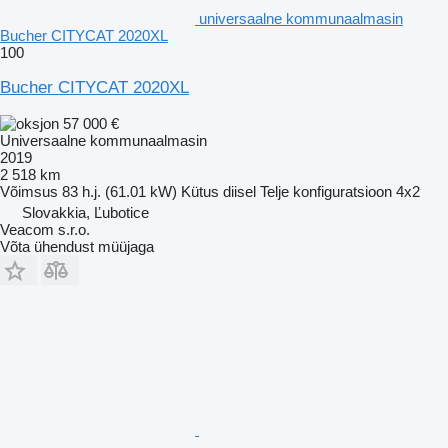
universaalne kommunaalmasin
Bucher CITYCAT 2020XL
100
Bucher CITYCAT 2020XL
57 000 €
Universaalne kommunaalmasin
2019
2 518 km
Võimsus
83 h.j. (61.01 kW)
Kütus
diisel
Telje konfiguratsioon
4x2
Slovakkia, Ľubotice
Veacom s.r.o.
Võta ühendust müüjaga