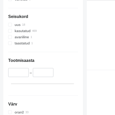
Seisukord
uus
kasutatud
avariiline
taastatud
Tootmisaasta
–
Värv
oranž