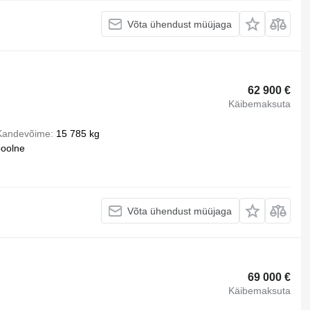
Võta ühendust müüjaga
62 900 €
Käibemaksuta
Kandevõime
15 785 kg
oolne
Võta ühendust müüjaga
69 000 €
Käibemaksuta