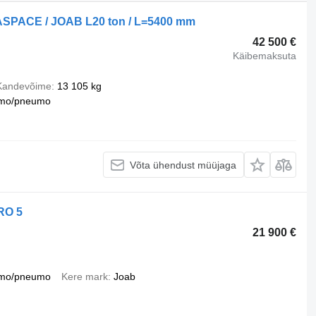
ASPACE / JOAB L20 ton / L=5400 mm
42 500 €
Käibemaksuta
Kandevõime
13 105 kg
mo/pneumo
Võta ühendust müüjaga
RO 5
21 900 €
mo/pneumo
Kere mark
Joab