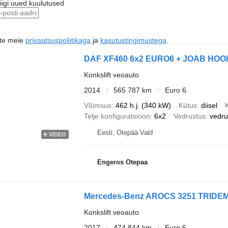
riigi uued kuulutused
ute meie
privaatsuspoliitikaga
ja
kasutustingimustega
.
DAF XF460 6x2 EURO6 + JOAB HOO
Konkslift veoauto
2014
565 787 km
Euro 6
Võimsus
462 h.j. (340 kW)
Kütus
diisel
Telje konfiguratsioon
6x2
Vedrustus
vedr
Eesti, Otepää Vald
VIDEO
Engeros Otepaa
Mercedes-Benz AROCS 3251 TRIDE
Konkslift veoauto
2017
474 844 km
Euro 6