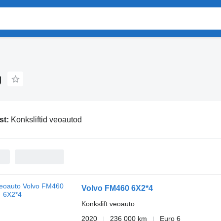
g
st:
Konksliftid veoautod
Volvo FM460 6X2*4
Konkslift veoauto
2020
236 000 km
Euro 6