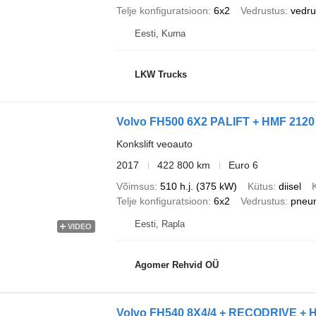
Telje konfiguratsioon
6x2
Vedrustus
vedr
Eesti, Kurna
LKW Trucks
Volvo FH500 6X2 PALIFT + HMF 2120
Konkslift veoauto
2017
422 800 km
Euro 6
Võimsus
510 h.j. (375 kW)
Kütus
diisel
Telje konfiguratsioon
6x2
Vedrustus
pneu
Eesti, Rapla
VIDEO
Agomer Rehvid OÜ
Volvo FH540 8X4/4 + RECODRIVE +