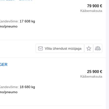
79 900 €
Käibemaksuta
Kandevõime
17 608 kg
mo/pneumo
Võta ühendust müüjaga
NGER
25 900 €
Käibemaksuta
Kandevõime
18 680 kg
mo/pneumo