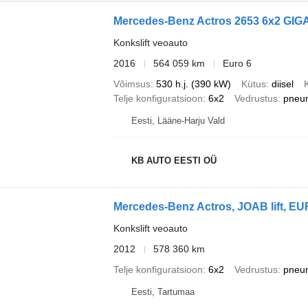
Mercedes-Benz Actros 2653 6x2 GIG
Konkslift veoauto
2016
564 059 km
Euro 6
Võimsus
530 h.j. (390 kW)
Kütus
diisel
Telje konfiguratsioon
6x2
Vedrustus
pneu
Eesti, Lääne-Harju Vald
KB AUTO EESTI OÜ
Mercedes-Benz Actros, JOAB lift, EU
Konkslift veoauto
2012
578 360 km
Telje konfiguratsioon
6x2
Vedrustus
pneu
Eesti, Tartumaa