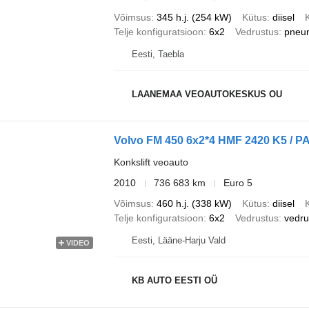
Võimsus
345 h.j. (254 kW)
Kütus
diisel
Telje konfiguratsioon
6x2
Vedrustus
pneu
Eesti, Taebla
LAANEMAA VEOAUTOKESKUS OU
Volvo FM 450 6x2*4 HMF 2420 K5 / 
Konkslift veoauto
2010
736 683 km
Euro 5
Võimsus
460 h.j. (338 kW)
Kütus
diisel
Telje konfiguratsioon
6x2
Vedrustus
vedr
Eesti, Lääne-Harju Vald
VIDEO
KB AUTO EESTI OÜ