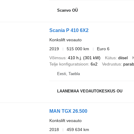
Scanvo OÜ
Scania P 410 6X2
Konkslift veoauto
2019
515 000 km
Euro 6
Võimsus
410 h.j. (301 kW)
Kütus
diisel
Telje konfiguratsioon
6x2
Vedrustus
parab
Eesti, Taebla
LAANEMAA VEOAUTOKESKUS OU
MAN TGX 26.500
Konkslift veoauto
2018
459 634 km