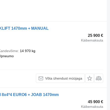
KLIFT 1470mm + MANUAL
25 900 €
Käibemaksuta
Kandevõime
14 970 kg
u/pneumo
Võta ühendust müüjaga
M 8x4*4 EURO6 + JOAB 1470mm
45 900 €
Käibemaksuta