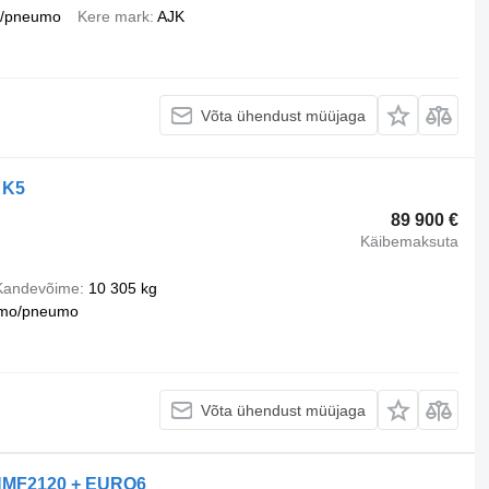
u/pneumo
Kere mark
AJK
Võta ühendust müüjaga
 K5
89 900 €
Käibemaksuta
Kandevõime
10 305 kg
mo/pneumo
Võta ühendust müüjaga
 HMF2120 + EURO6