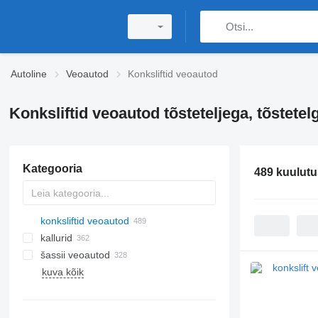
Autoline
Veoautod
Konksliftid veoautod
Konksliftid veoautod tõsteteljega, tõstetel
Kategooria
489 kuulutu
konksliftid veoautod
kallurid
šassii veoautod
kuva kõik