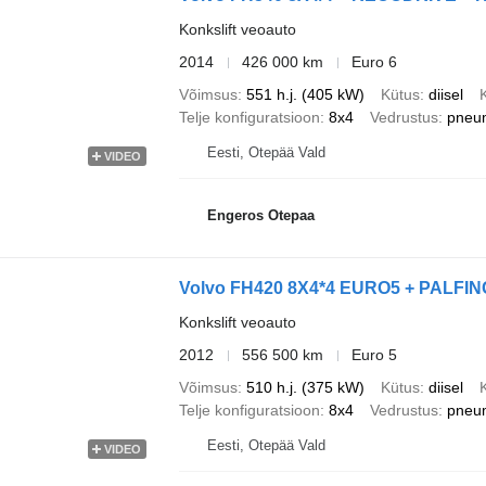
Konkslift veoauto
2014
426 000 km
Euro 6
Võimsus
551 h.j. (405 kW)
Kütus
diisel
Telje konfiguratsioon
8x4
Vedrustus
pneu
Eesti, Otepää Vald
VIDEO
Engeros Otepaa
Volvo FH420 8X4*4 EURO5 + PALFI
Konkslift veoauto
2012
556 500 km
Euro 5
Võimsus
510 h.j. (375 kW)
Kütus
diisel
Telje konfiguratsioon
8x4
Vedrustus
pneu
Eesti, Otepää Vald
VIDEO