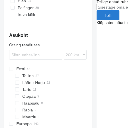
Hiab
Tellige antud rub
Palfinger
kuva kõik
Telli
Klõpsates nõust
Asukoht
Otsing raadiuses
Eesti
Tallinn
Lääne-Harju
Tartu
Otepää
Haapsalu
Rapla
Maardu
Euroopa