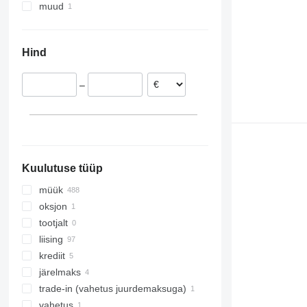
muud
Holland
Saksamaa
Ukraina
Poola
Hind
Hispaania
Belgia
–
Itaalia
Ungari
Leedu
kuva kõik
Kuulutuse tüüp
müük
oksjon
tootjalt
liising
krediit
järelmaks
trade-in (vahetus juurdemaksuga)
vahetus