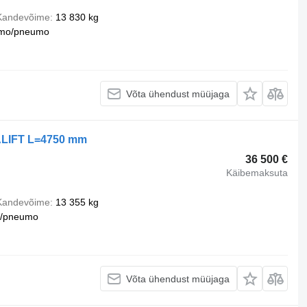
Kandevõime
13 830 kg
mo/pneumo
Võta ühendust müüjaga
PALIFT L=4750 mm
36 500 €
Käibemaksuta
Kandevõime
13 355 kg
u/pneumo
Võta ühendust müüjaga