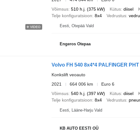
Võimsus
510 h.j. (375 kW)
Kütus
diisel
Telje konfiguratsioon
8x4
Vedrustus
vedr
Eesti, Otepää Vald
VIDEO
Engeros Otepaa
Volvo FH 540 8x4*4 PALFINGER PHT 
Konkslift veoauto
2021
664 006 km
Euro 6
Võimsus
540 h.j. (397 kW)
Kütus
diisel
Telje konfiguratsioon
8x4
Vedrustus
pneu
Eesti, Lääne-Harju Vald
KB AUTO EESTI OÜ