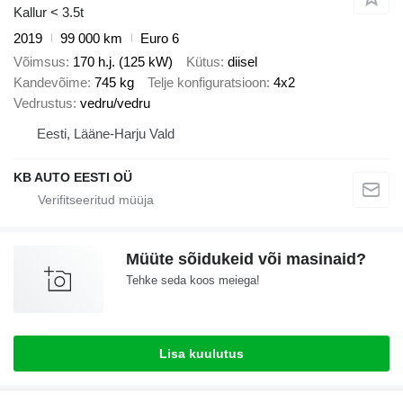
Kallur < 3.5t
2019
99 000 km
Euro 6
Võimsus
170 h.j. (125 kW)
Kütus
diisel
Kandevõime
745 kg
Telje konfiguratsioon
4x2
Vedrustus
vedru/vedru
Eesti, Lääne-Harju Vald
KB AUTO EESTI OÜ
Müüte sõidukeid või masinaid?
Tehke seda koos meiega!
Lisa kuulutus