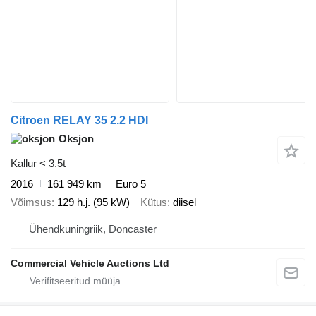
Citroen RELAY 35 2.2 HDI
Oksjon
Kallur < 3.5t
2016
161 949 km
Euro 5
Võimsus
129 h.j. (95 kW)
Kütus
diisel
Ühendkuningriik, Doncaster
Commercial Vehicle Auctions Ltd