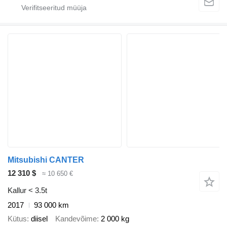
Mitsubishi CANTER
12 310 $
≈ 10 650 €
Kallur < 3.5t
2017
93 000 km
Kütus
diisel
Kandevõime
2 000 kg