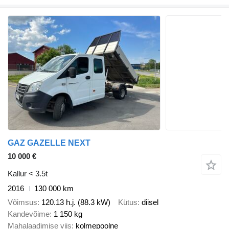
GAZ GAZELLE NEXT
10 000 €
Kallur < 3.5t
2016
130 000 km
Võimsus
120.13 h.j. (88.3 kW)
Kütus
diisel
Kandevõime
1 150 kg
Mahalaadimise viis
kolmepoolne