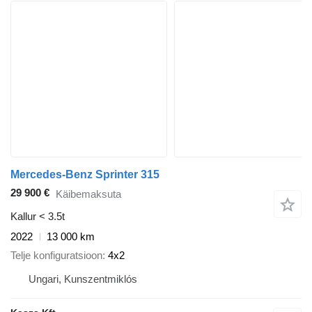
Mercedes-Benz Sprinter 315
29 900 €
Käibemaksuta
Kallur < 3.5t
2022
13 000 km
Telje konfiguratsioon
4x2
Ungari, Kunszentmiklós