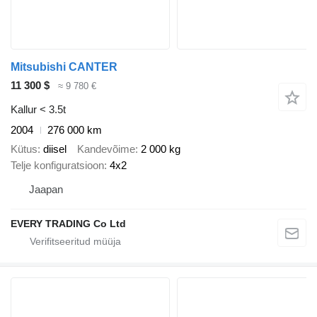
Mitsubishi CANTER
11 300 $
≈ 9 780 €
Kallur < 3.5t
2004
276 000 km
Kütus
diisel
Kandevõime
2 000 kg
Telje konfiguratsioon
4x2
Jaapan
EVERY TRADING Co Ltd