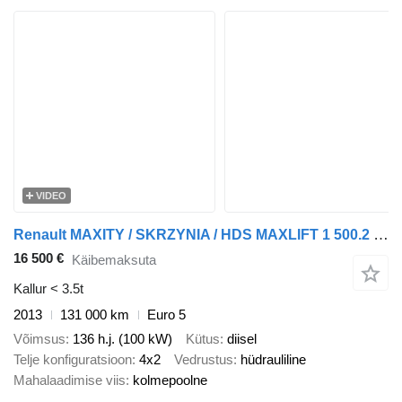
VIDEO
Renault MAXITY / SKRZYNIA / HDS MAXLIFT 1 500.2 E- 3 M / MAX UDŹWIG 990
16 500 €
Käibemaksuta
Kallur < 3.5t
2013
131 000 km
Euro 5
Võimsus
136 h.j. (100 kW)
Kütus
diisel
Telje konfiguratsioon
4x2
Vedrustus
hüdrauliline
Mahalaadimise viis
kolmepoolne