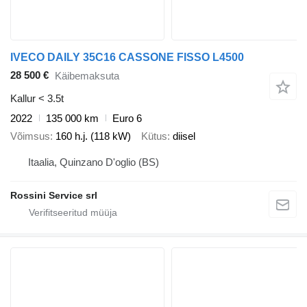
IVECO DAILY 35C16 CASSONE FISSO L4500
28 500 €
Käibemaksuta
Kallur < 3.5t
2022
135 000 km
Euro 6
Võimsus
160 h.j. (118 kW)
Kütus
diisel
Itaalia, Quinzano D'oglio (BS)
Rossini Service srl