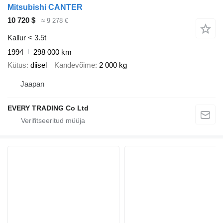
Mitsubishi CANTER
10 720 $
≈ 9 278 €
Kallur < 3.5t
1994
298 000 km
Kütus
diisel
Kandevõime
2 000 kg
Jaapan
EVERY TRADING Co Ltd