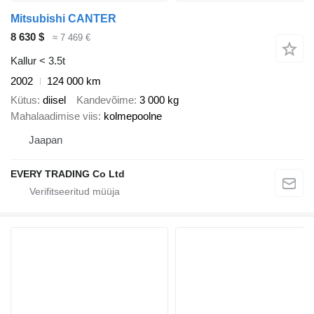
Mitsubishi CANTER
8 630 $
≈ 7 469 €
Kallur < 3.5t
2002
124 000 km
Kütus
diisel
Kandevõime
3 000 kg
Mahalaadimise viis
kolmepoolne
Jaapan
EVERY TRADING Co Ltd