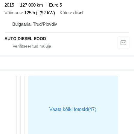
2015
127 000 km
Euro 5
Võimsus
125 h.j. (92 kW)
Kütus
diisel
Bulgaaria, Trud/Plovdiv
AUTO DIESEL EOOD