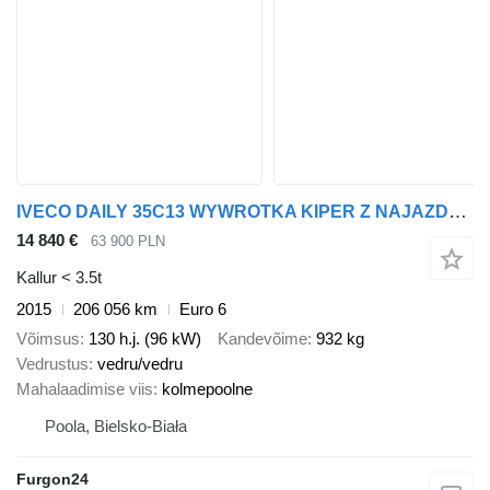
IVECO DAILY 35C13 WYWROTKA KIPER Z NAJAZDAMI NR 925
14 840 €
63 900 PLN
Kallur < 3.5t
2015
206 056 km
Euro 6
Võimsus
130 h.j. (96 kW)
Kandevõime
932 kg
Vedrustus
vedru/vedru
Mahalaadimise viis
kolmepoolne
Poola, Bielsko-Biała
Furgon24