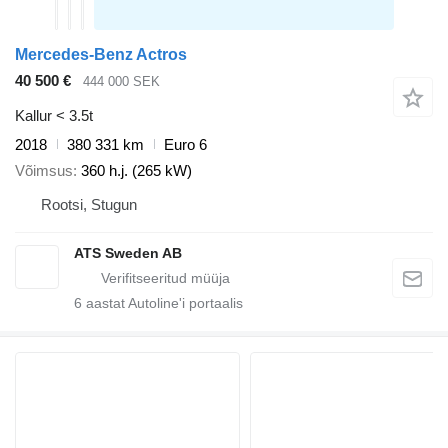
Mercedes-Benz Actros
40 500 €
444 000 SEK
Kallur < 3.5t
2018
380 331 km
Euro 6
Võimsus
360 h.j. (265 kW)
Rootsi, Stugun
ATS Sweden AB
6
aastat Autoline'i portaalis