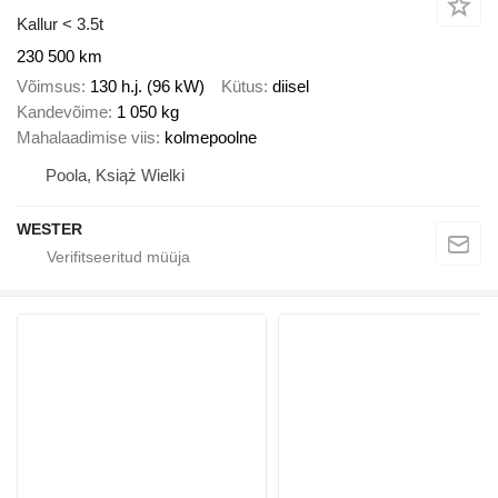
Kallur < 3.5t
230 500 km
Võimsus
130 h.j. (96 kW)
Kütus
diisel
Kandevõime
1 050 kg
Mahalaadimise viis
kolmepoolne
Poola, Książ Wielki
WESTER