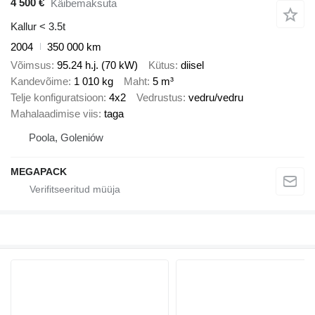
4 500 €
Käibemaksuta
Kallur < 3.5t
2004
350 000 km
Võimsus
95.24 h.j. (70 kW)
Kütus
diisel
Kandevõime
1 010 kg
Maht
5 m³
Telje konfiguratsioon
4x2
Vedrustus
vedru/vedru
Mahalaadimise viis
taga
Poola, Goleniów
MEGAPACK