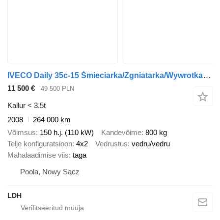
IVECO Daily 35c-15 Śmieciarka/Zgniatarka/Wywrotka ! 3.0 HPI ! 150 K
11 500 €
49 500 PLN
Kallur < 3.5t
2008
264 000 km
Võimsus
150 h.j. (110 kW)
Kandevõime
800 kg
Telje konfiguratsioon
4x2
Vedrustus
vedru/vedru
Mahalaadimise viis
taga
Poola, Nowy Sącz
LDH