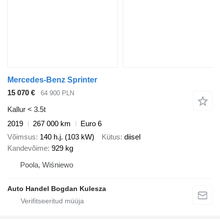
Mercedes-Benz Sprinter
15 070 €
64 900 PLN
Kallur < 3.5t
2019
267 000 km
Euro 6
Võimsus
140 h.j. (103 kW)
Kütus
diisel
Kandevõime
929 kg
Poola, Wiśniewo
Auto Handel Bogdan Kulesza