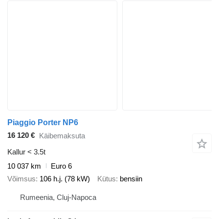
Piaggio Porter NP6
16 120 €
Käibemaksuta
Kallur < 3.5t
10 037 km
Euro 6
Võimsus
106 h.j. (78 kW)
Kütus
bensiin
Rumeenia, Cluj-Napoca