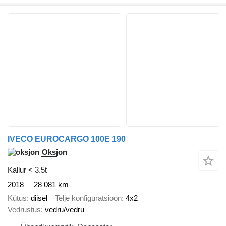
IVECO EUROCARGO 100E 190
Oksjon
Kallur < 3.5t
2018
28 081 km
Kütus
diisel
Telje konfiguratsioon
4x2
Vedrustus
vedru/vedru