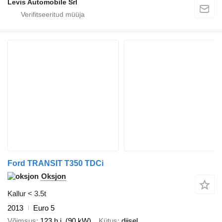
Levis Automobile Srl
Ford TRANSIT T350 TDCi
Oksjon
Kallur < 3.5t
2013
Euro 5
Võimsus
123 h.j. (90 kW)
Kütus
diisel