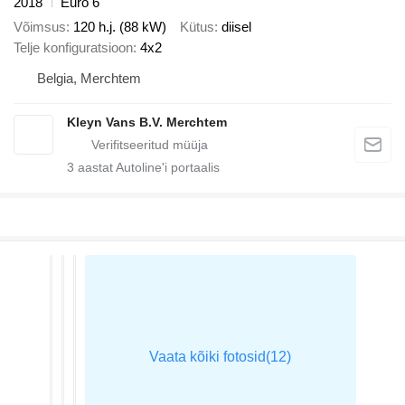
2018
Euro 6
Võimsus
120 h.j. (88 kW)
Kütus
diisel
Telje konfiguratsioon
4x2
Belgia, Merchtem
Kleyn Vans B.V. Merchtem
3
aastat Autoline'i portaalis