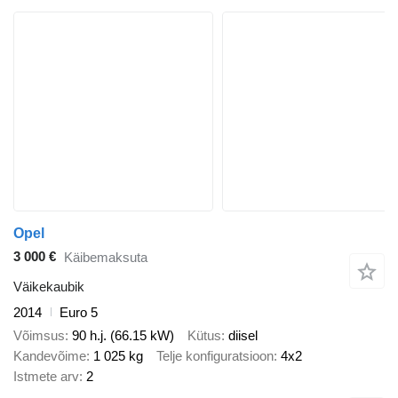
Opel
3 000 €
Käibemaksuta
Väikekaubik
2014
Euro 5
Võimsus
90 h.j. (66.15 kW)
Kütus
diisel
Kandevõime
1 025 kg
Telje konfiguratsioon
4x2
Istmete arv
2