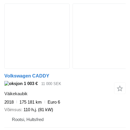
Volkswagen CADDY
1 003 €
11 000 SEK
Väikekaubik
2018
175 181 km
Euro 6
Võimsus
110 h.j. (81 kW)
Rootsi, Hultsfred