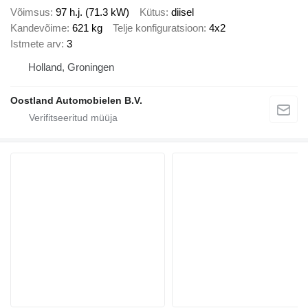
Võimsus
97 h.j. (71.3 kW)
Kütus
diisel
Kandevõime
621 kg
Telje konfiguratsioon
4x2
Istmete arv
3
Holland, Groningen
Oostland Automobielen B.V.