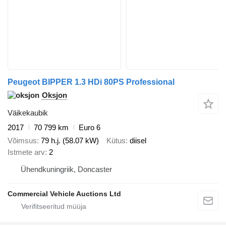
Peugeot BIPPER 1.3 HDi 80PS Professional
Oksjon
Väikekaubik
2017
70 799 km
Euro 6
Võimsus
79 h.j. (58.07 kW)
Kütus
diisel
Istmete arv
2
Ühendkuningriik, Doncaster
Commercial Vehicle Auctions Ltd