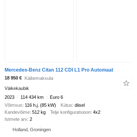
Mercedes-Benz Citan 112 CDI L1 Pro Automaat
18 950 €
Käibemaksuta
Väikekaubik
2023
114 434 km
Euro 6
Võimsus
116 h.j. (85 kW)
Kütus
diisel
Kandevõime
512 kg
Telje konfiguratsioon
4x2
Istmete arv
2
Holland, Groningen