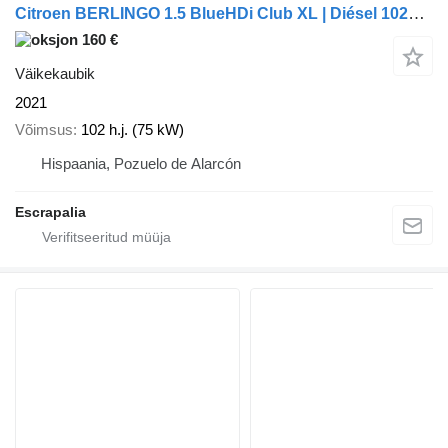
Citroen BERLINGO 1.5 BlueHDi Club XL | Diésel 102cv 2021 - 6831-LNB
160 €
Väikekaubik
2021
Võimsus
102 h.j. (75 kW)
Hispaania, Pozuelo de Alarcón
Escrapalia