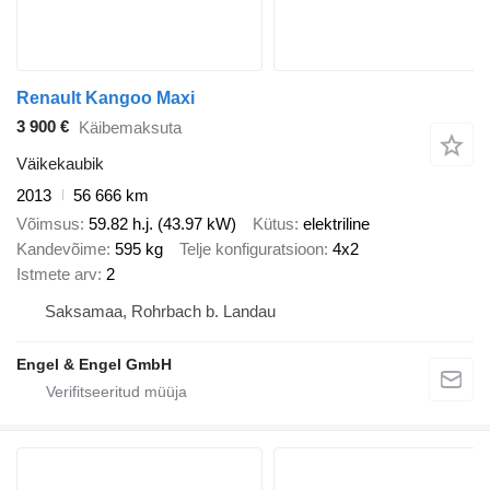
Renault Kangoo Maxi
3 900 €
Käibemaksuta
Väikekaubik
2013
56 666 km
Võimsus
59.82 h.j. (43.97 kW)
Kütus
elektriline
Kandevõime
595 kg
Telje konfiguratsioon
4x2
Istmete arv
2
Saksamaa, Rohrbach b. Landau
Engel & Engel GmbH