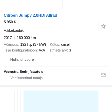
Citroen Jumpy 2.0HDI Allrad
5 950 €
Väikekaubik
2017
160 000 km
Võimsus
132 h.j. (97 kW)
Kütus
diisel
Telje konfiguratsioon
4x4
Istmete arv
3
Holland, Joure
Veenstra Bedrijfsauto's