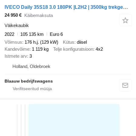
IVECO Daily 35S18 3.0 180PK |L2H2 | 3500kg trekgewicht
24 950 €
Käibemaksuta
Väikekaubik
2022
105 135 km
Euro 6
Võimsus
176 h.j. (129 kW)
Kütus
diisel
Kandevõime
1 119 kg
Telje konfiguratsioon
4x2
Istmete arv
3
Holland, Oldebroek
Blaauw bedrijfswagens