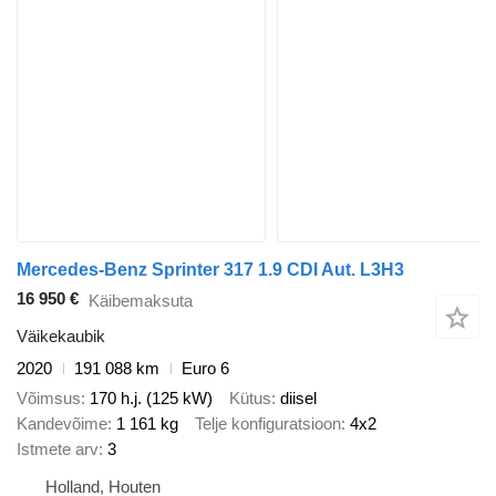
Mercedes-Benz Sprinter 317 1.9 CDI Aut. L3H3
16 950 €
Käibemaksuta
Väikekaubik
2020
191 088 km
Euro 6
Võimsus
170 h.j. (125 kW)
Kütus
diisel
Kandevõime
1 161 kg
Telje konfiguratsioon
4x2
Istmete arv
3
Holland, Houten