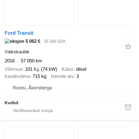
Ford Transit
5 062 €
55 500 SEK
Väikekaubik
2016
57 050 km
Võimsus
101 h.j. (74 kW)
Kütus
diisel
Kandevõime
715 kg
Istmete arv
3
Rootsi, Åkersberga
Kvdbil