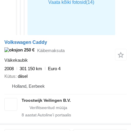
Volkswagen Caddy
250 €
Käibemaksuta
Väikekaubik
2008
301 150 km
Euro 4
Kütus
diisel
Holland, Eerbeek
Troostwijk Veilingen B.V.
8
aastat Autoline'i portaalis