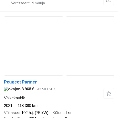
Peugeot Partner
3 968 €
43 500 SEK
Väikekaubik
2021
118 390 km
Võimsus
102 h.j. (75 kW)
Kütus
diisel