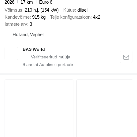
2026
17 km
Euro 6
Võimsus
210 h.j. (154 kW)
Kütus
diisel
Kandevõime
915 kg
Telje konfiguratsioon
4x2
Istmete arv
3
Holland, Veghel
BAS World
9
aastat Autoline'i portaalis