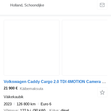
Holland, Schoondijke
Volkswagen Caddy Cargo 2.0 TDI 4MOTION Camera Carplay Airco Cruise Navi
21 900 €
Käibemaksuta
Väikekaubik
2023
126 800 km
Euro 6
Võimsus
122 h.j. (90 kW)
Kütus
diisel