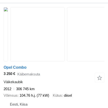
Opel Combo
3 250 €
Käibemaksuta
Väikekaubik
2012
306 745 km
Võimsus
104.76 h.j. (77 kW)
Kütus
diisel
Eesti, Kiisa