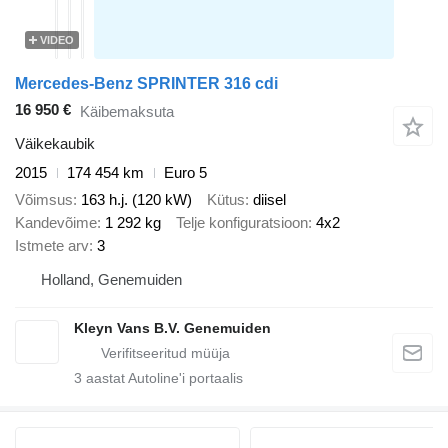
VIDEO
Mercedes-Benz SPRINTER 316 cdi
16 950 €
Käibemaksuta
Väikekaubik
2015
174 454 km
Euro 5
Võimsus
163 h.j. (120 kW)
Kütus
diisel
Kandevõime
1 292 kg
Telje konfiguratsioon
4x2
Istmete arv
3
Holland, Genemuiden
Kleyn Vans B.V. Genemuiden
3
aastat Autoline'i portaalis