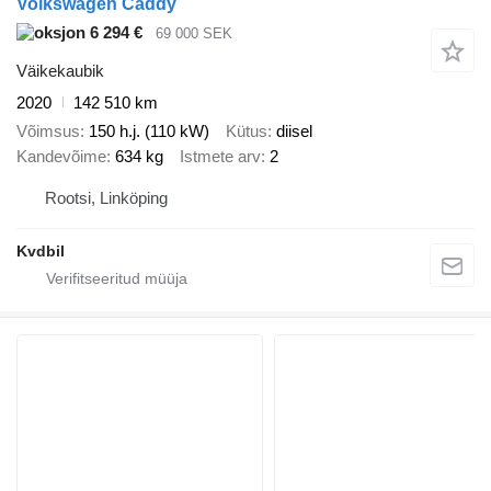
Volkswagen Caddy
6 294 €
69 000 SEK
Väikekaubik
2020
142 510 km
Võimsus
150 h.j. (110 kW)
Kütus
diisel
Kandevõime
634 kg
Istmete arv
2
Rootsi, Linköping
Kvdbil