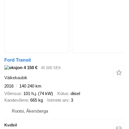
Ford Transit
4 150 €
45 500 SEK
Väikekaubik
2016
140 240 km
Võimsus
101 h.j. (74 kW)
Kütus
diisel
Kandevõime
665 kg
Istmete arv
3
Rootsi, Åkersberga
Kvdbil