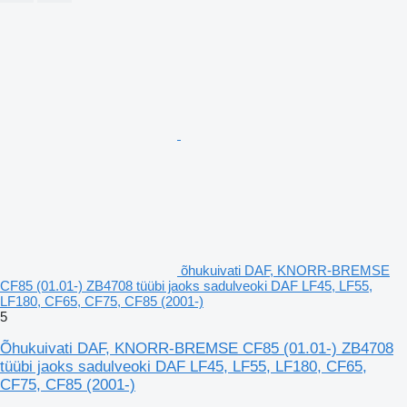
õhukuivati DAF, KNORR-BREMSE
CF85 (01.01-) ZB4708 tüübi jaoks sadulveoki DAF LF45, LF55,
LF180, CF65, CF75, CF85 (2001-)
5
Õhukuivati DAF, KNORR-BREMSE CF85 (01.01-) ZB4708
tüübi jaoks sadulveoki DAF LF45, LF55, LF180, CF65,
CF75, CF85 (2001-)