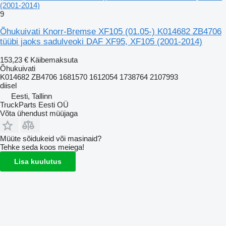
(2001-2014)
9
Õhukuivati Knorr-Bremse XF105 (01.05-) K014682 ZB4706
tüübi jaoks sadulveoki DAF XF95, XF105 (2001-2014)
153,23 €
Käibemaksuta
Õhukuivati
K014682 ZB4706 1681570 1612054 1738764 2107993
diisel
Eesti, Tallinn
TruckParts Eesti OÜ
Võta ühendust müüjaga
Müüte sõidukeid või masinaid?
Tehke seda koos meiega!
Lisa kuulutus