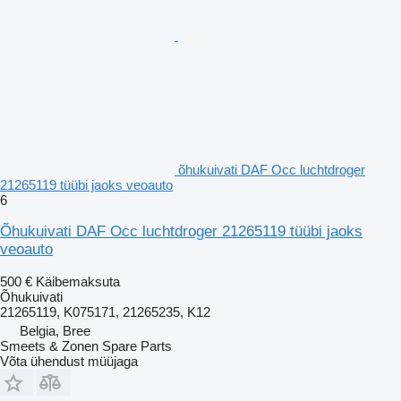
õhukuivati DAF Occ luchtdroger
21265119 tüübi jaoks veoauto
6
Õhukuivati DAF Occ luchtdroger 21265119 tüübi jaoks
veoauto
500 €
Käibemaksuta
Õhukuivati
21265119, K075171, 21265235, K12
Belgia, Bree
Smeets & Zonen Spare Parts
Võta ühendust müüjaga