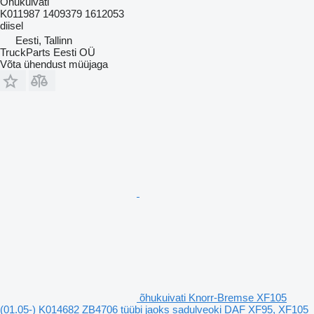
Õhukuivati
K011987 1409379 1612053
diisel
Eesti, Tallinn
TruckParts Eesti OÜ
Võta ühendust müüjaga
õhukuivati Knorr-Bremse XF105
(01.05-) K014682 ZB4706 tüübi jaoks sadulveoki DAF XF95, XF105