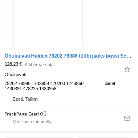
Õhukuivati Haldex 78202 78986 tüübi jaoks bussi Scania 4-series bus (1995-2006)
128,23 €
Käibemaksuta
Õhukuivati
78202 78986 1743859 470200 1743860
diisel
1430391 478225 1430958
Eesti, Tallinn
TruckParts Eesti OÜ