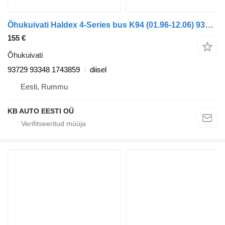
Õhukuivati Haldex 4-Series bus K94 (01.96-12.06) 93729 93348 tüübi jaoks bussi Scania 4-series bus (1995-2006)
155 €
Õhukuivati
93729 93348 1743859
diisel
Eesti, Rummu
KB AUTO EESTI OÜ