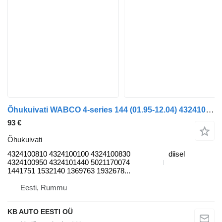
Õhukuivati WABCO 4-series 144 (01.95-12.04) 4324100810 tüübi jaoks veoauto Scania 4-series (1995-2006)
93 €
Õhukuivati
4324100810 4324100100 4324100830
diisel
4324100950 4324101440 5021170074
1441751 1532140 1369763 1932678...
Eesti, Rummu
KB AUTO EESTI OÜ