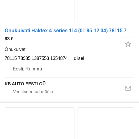
Õhukuivati Haldex 4-series 114 (01.95-12.04) 78115 78985 tüübi jaoks veoauto Scania 4-series (1995-2006)
93 €
Õhukuivati
78115 78985 1387553 1354874
diisel
Eesti, Rummu
KB AUTO EESTI OÜ