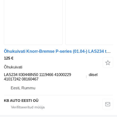
Õhukuivati Knorr-Bremse P-series (01.04-) LAS234 tüübi jaoks veoauto Scania P,G,R,T-series (2004-2017)
125 €
Õhukuivati
LAS234 II30448N50 1119466 41000229
diisel
41017242 08160467
Eesti, Rummu
KB AUTO EESTI OÜ