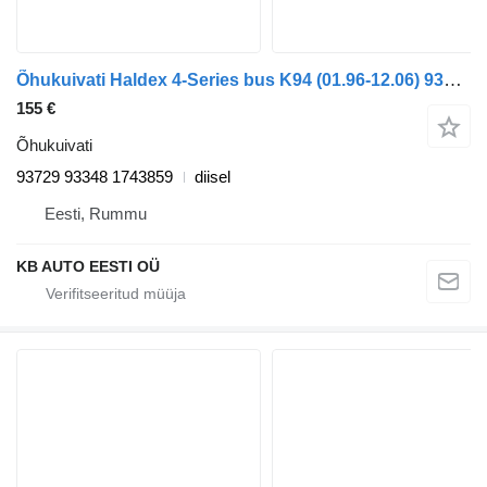
Õhukuivati Haldex 4-Series bus K94 (01.96-12.06) 93729 93348 tüübi jaoks bussi Scania 4-series bus (1995-2006)
155 €
Õhukuivati
93729 93348 1743859
diisel
Eesti, Rummu
KB AUTO EESTI OÜ