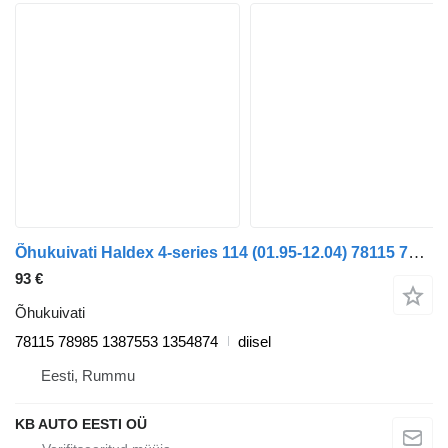
Õhukuivati Haldex 4-series 114 (01.95-12.04) 78115 78985 tüübi jaoks veoauto Scania 4-series (1995-2006)
93 €
Õhukuivati
78115 78985 1387553 1354874
diisel
Eesti, Rummu
KB AUTO EESTI OÜ