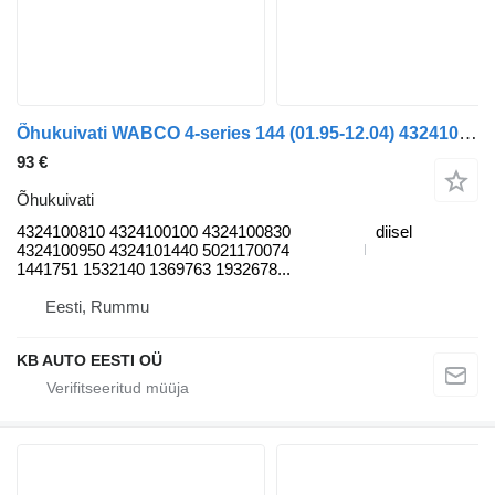
Õhukuivati WABCO 4-series 144 (01.95-12.04) 4324100810 tüübi jaoks veoauto Scania 4-series (1995-2006)
93 €
Õhukuivati
4324100810 4324100100 4324100830
diisel
4324100950 4324101440 5021170074
1441751 1532140 1369763 1932678...
Eesti, Rummu
KB AUTO EESTI OÜ