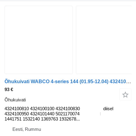
Õhukuivati WABCO 4-series 144 (01.95-12.04) 4324100810 tüübi jaoks veoauto Scania 4-series (1995-2006)
93 €
Õhukuivati
4324100810 4324100100 4324100830
diisel
4324100950 4324101440 5021170074
1441751 1532140 1369763 1932678...
Eesti, Rummu