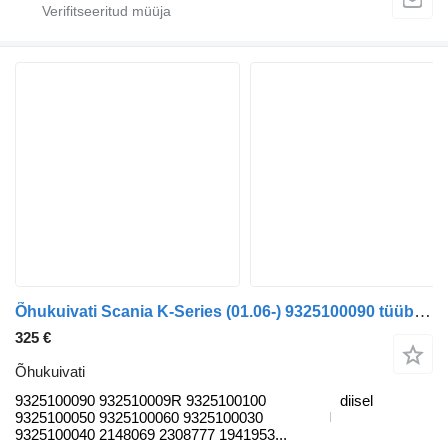
Õhukuivati Scania K-Series (01.06-) 9325100090 tüübi jaoks bussi Scania K,N,F-series bus (2006-)
325 €
Õhukuivati
9325100090 932510009R 9325100100
diisel
9325100050 9325100060 9325100030
9325100040 2148069 2308777 1941953...