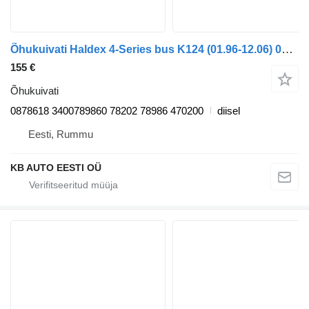
Õhukuivati Haldex 4-Series bus K124 (01.96-12.06) 0878618 tüübi jaoks bussi Scania 4-series bus (1995-2006)
155 €
Õhukuivati
0878618 3400789860 78202 78986 470200
diisel
Eesti, Rummu
KB AUTO EESTI OÜ