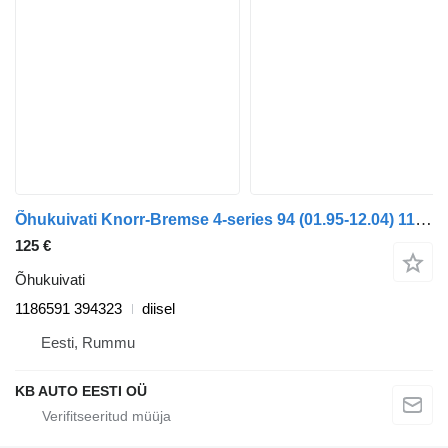
Õhukuivati Knorr-Bremse 4-series 94 (01.95-12.04) 1186591 tüübi jaoks veoauto Scania 4-series (1995-2006)
125 €
Õhukuivati
1186591 394323
diisel
Eesti, Rummu
KB AUTO EESTI OÜ