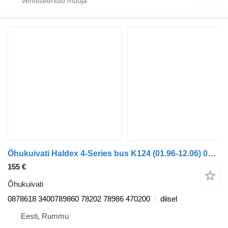
Õhukuivati Haldex 4-Series bus K124 (01.96-12.06) 0878618 tüübi jaoks bussi Scania 4-series bus (1995-2006)
155 €
Õhukuivati
0878618 3400789860 78202 78986 470200
diisel
Eesti, Rummu