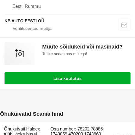
Eesti, Rummu
KB AUTO EESTI OÜ
Müüte sõidukeid või masinaid?
Tehke seda koos meiega!
Lisa kuulutus
Õhukuivatid Scania hind
Õhukuivati Haldex
Osa number: 78202 78986
tüübi jaoks bussi
1743859 470200 1743860