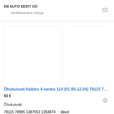
KB AUTO EESTI OÜ
Õhukuivati Haldex 4-series 114 (01.95-12.04) 78115 78985 tüübi jaoks veoauto Scania 4-series (1995-2006)
93 €
Õhukuivati
78115 78985 1387553 1354874
diisel