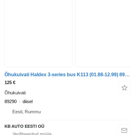
Õhukuivati Haldex 3-series bus K113 (01.88-12.99) 89290 tüübi jaoks bussi Scania 3-series bus (1988-1999)
125 €
Õhukuivati
89290
diisel
Eesti, Rummu
KB AUTO EESTI OÜ