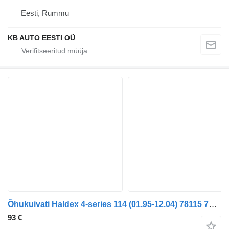
Eesti, Rummu
KB AUTO EESTI OÜ
Õhukuivati Haldex 4-series 114 (01.95-12.04) 78115 78985 tüübi jaoks veoauto Scania 4-series (1995-2006)
93 €