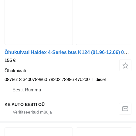
Õhukuivati Haldex 4-Series bus K124 (01.96-12.06) 0878618 tüübi jaoks bussi Scania 4-series bus (1995-2006)
155 €
Õhukuivati
0878618 3400789860 78202 78986 470200
diisel
Eesti, Rummu
KB AUTO EESTI OÜ