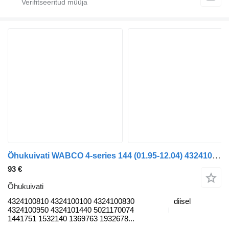
Õhukuivati WABCO 4-series 144 (01.95-12.04) 4324100810 tüübi jaoks veoauto Scania 4-series (1995-2006)
93 €
Õhukuivati
4324100810 4324100100 4324100830
diisel
4324100950 4324101440 5021170074
1441751 1532140 1369763 1932678...