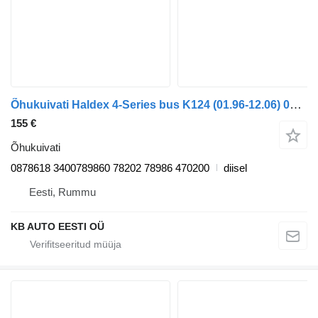
Õhukuivati Haldex 4-Series bus K124 (01.96-12.06) 0878618 tüübi jaoks bussi Scania 4-series bus (1995-2006)
155 €
Õhukuivati
0878618 3400789860 78202 78986 470200
diisel
Eesti, Rummu
KB AUTO EESTI OÜ