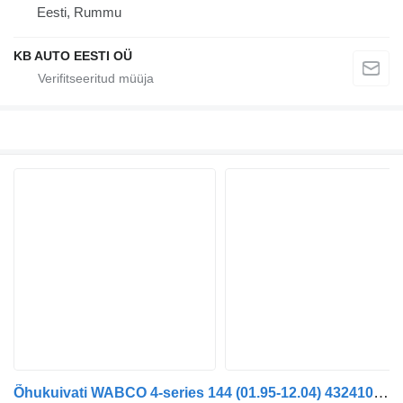
Eesti, Rummu
KB AUTO EESTI OÜ
Õhukuivati WABCO 4-series 144 (01.95-12.04) 4324100810 tüübi jaoks veoauto Scania 4-series (1995-2006)