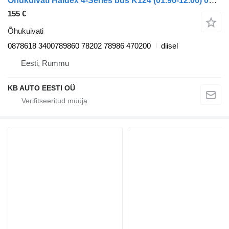
Õhukuivati Haldex 4-Series bus K124 (01.96-12.06) 0878618 tüübi jaoks bussi Scania 4-series bus (1995-2006)
155 €
Õhukuivati
0878618 3400789860 78202 78986 470200
diisel
Eesti, Rummu
KB AUTO EESTI OÜ