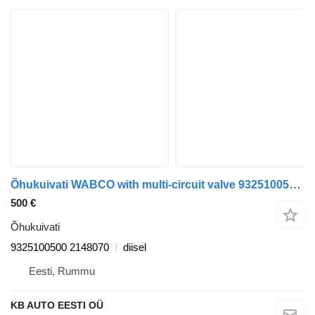
Õhukuivati WABCO with multi-circuit valve 9325100500 tüübi jaoks veoauto Scania P,G,R,T-series (2004-2017)
500 €
Õhukuivati
9325100500 2148070
diisel
Eesti, Rummu
KB AUTO EESTI OÜ