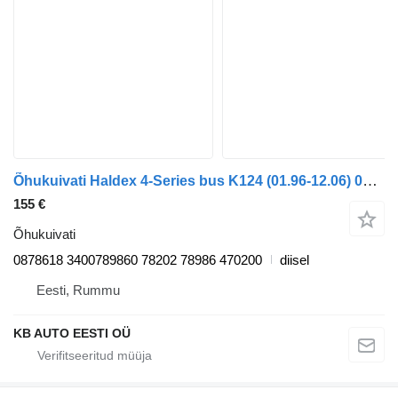
Õhukuivati Haldex 4-Series bus K124 (01.96-12.06) 0878618 tüübi jaoks bussi Scania 4-series bus (1995-2006)
155 €
Õhukuivati
0878618 3400789860 78202 78986 470200
diisel
Eesti, Rummu
KB AUTO EESTI OÜ