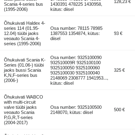
128,23 €
Scania 4-series bus
1430391 478225 1430958,
(1995-2006)
kütus: diisel
Õhukuivati Haldex 4-
series 114 (01.95-
Osa number: 78115 78985
12.04) tüübi jaoks
1387553 1354874, kütus:
93 €
veoauto Scania 4-
diisel
series (1995-2006)
Osa number: 9325100090
Õhukuivati Scania K-
932510009R 9325100100
Series (01.06-) tüübi
9325100050 9325100060
jaoks bussi Scania
325 €
9325100030 9325100040
K,N,F-series bus
2148069 2308777 1941953...,
(2006-)
kütus: diisel
Õhukuivati WABCO
with multi-circuit
valve tüübi jaoks
Osa number: 9325100500
500 €
veoauto Scania
2148070, kütus: diisel
P,G,R,T-series
(2004-2017)