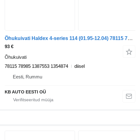
Õhukuivati Haldex 4-series 114 (01.95-12.04) 78115 78985 tüübi jaoks veoauto Scania 4-series (1995-2006)
93 €
Õhukuivati
78115 78985 1387553 1354874
diisel
Eesti, Rummu
KB AUTO EESTI OÜ