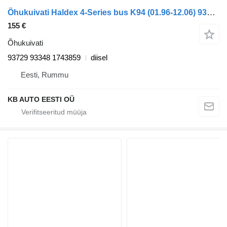
Õhukuivati Haldex 4-Series bus K94 (01.96-12.06) 93729 93348 tüübi jaoks bussi Scania 4-series bus (1995-2006)
155 €
Õhukuivati
93729 93348 1743859
diisel
Eesti, Rummu
KB AUTO EESTI OÜ