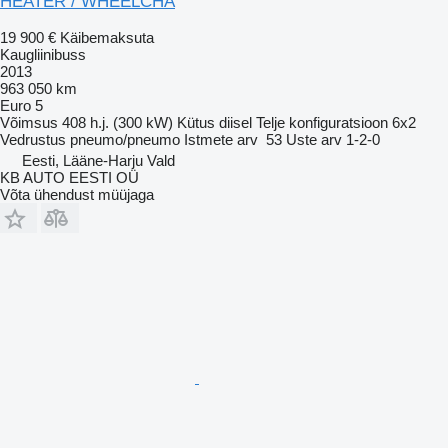
HEATER / WHEELCHA
19 900 €
Käibemaksuta
Kaugliinibuss
2013
963 050 km
Euro 5
Võimsus
408 h.j. (300 kW)
Kütus
diisel
Telje konfiguratsioon
6x2
Vedrustus
pneumo/pneumo
Istmete arv
53
Uste arv
1-2-0
Eesti, Lääne-Harju Vald
KB AUTO EESTI OÜ
Võta ühendust müüjaga