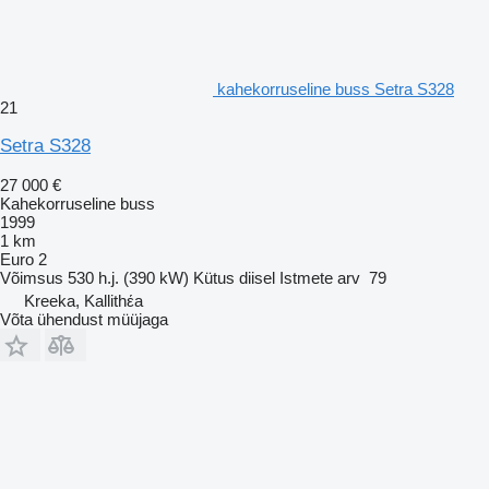
kahekorruseline buss Setra S328
21
Setra S328
27 000 €
Kahekorruseline buss
1999
1 km
Euro 2
Võimsus
530 h.j. (390 kW)
Kütus
diisel
Istmete arv
79
Kreeka, Kallithέa
Võta ühendust müüjaga