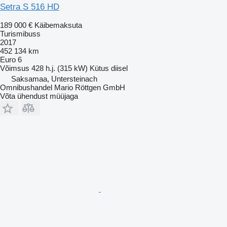
Setra S 516 HD
189 000 €
Käibemaksuta
Turismibuss
2017
452 134 km
Euro 6
Võimsus
428 h.j. (315 kW)
Kütus
diisel
Saksamaa, Untersteinach
Omnibushandel Mario Röttgen GmbH
Võta ühendust müüjaga