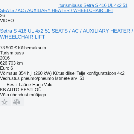
turismibuss Setra S 416 UL 4x2 51
SEATS / AC / AUXILIARY HEATER / WHEELCHAIR LIFT
26
VIDEO
Setra S 416 UL 4x2 51 SEATS / AC / AUXILIARY HEATER /
WHEELCHAIR LIFT
73 900 €
Käibemaksuta
Turismibuss
2016
626 703 km
Euro 6
Võimsus
354 h.j. (260 kW)
Kütus
diisel
Telje konfiguratsioon
4x2
Vedrustus
pneumo/pneumo
Istmete arv
51
Eesti, Lääne-Harju Vald
KB AUTO EESTI OÜ
Võta ühendust müüjaga