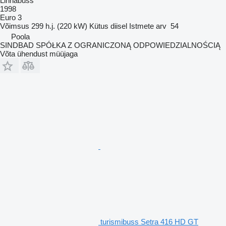
Linnabuss
1998
Euro 3
Võimsus
299 h.j. (220 kW)
Kütus
diisel
Istmete arv
54
Poola
SINDBAD SPÓŁKA Z OGRANICZONĄ ODPOWIEDZIALNOŚCIĄ
Võta ühendust müüjaga
turismibuss Setra 416 HD GT