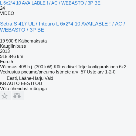
L 6x2*4 10 AVAILABLE ! / AC / WEBASTO / 3P BE
24
VIDEO
Setra S 417 UL / Intouro L 6x2*4 10 AVAILABLE ! / AC /
WEBASTO / 3P BE
19 900 €
Käibemaksuta
Kaugliinibuss
2013
918 846 km
Euro 5
Võimsus
408 h.j. (300 kW)
Kütus
diisel
Telje konfiguratsioon
6x2
Vedrustus
pneumo/pneumo
Istmete arv
57
Uste arv
1-2-0
Eesti, Lääne-Harju Vald
KB AUTO EESTI OÜ
Võta ühendust müüjaga