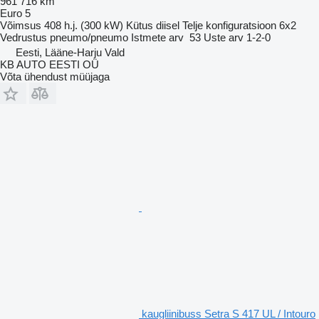
961 716 km
Euro 5
Võimsus
408 h.j. (300 kW)
Kütus
diisel
Telje konfiguratsioon
6x2
Vedrustus
pneumo/pneumo
Istmete arv
53
Uste arv
1-2-0
Eesti, Lääne-Harju Vald
KB AUTO EESTI OÜ
Võta ühendust müüjaga
kaugliinibuss Setra S 417 UL / Intouro