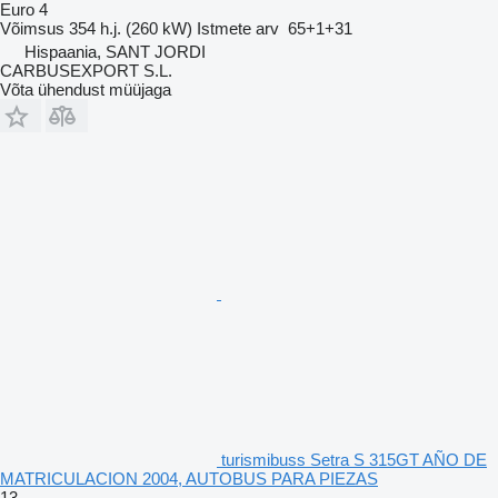
Euro 4
Võimsus
354 h.j. (260 kW)
Istmete arv
65+1+31
Hispaania, SANT JORDI
CARBUSEXPORT S.L.
Võta ühendust müüjaga
turismibuss Setra S 315GT AÑO DE
MATRICULACION 2004, AUTOBUS PARA PIEZAS
13