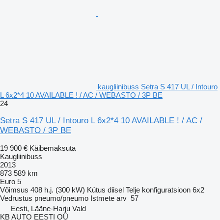
kaugliinibuss Setra S 417 UL / Intouro
L 6x2*4 10 AVAILABLE ! / AC / WEBASTO / 3P BE
24
Setra S 417 UL / Intouro L 6x2*4 10 AVAILABLE ! / AC /
WEBASTO / 3P BE
19 900 €
Käibemaksuta
Kaugliinibuss
2013
873 589 km
Euro 5
Võimsus
408 h.j. (300 kW)
Kütus
diisel
Telje konfiguratsioon
6x2
Vedrustus
pneumo/pneumo
Istmete arv
57
Eesti, Lääne-Harju Vald
KB AUTO EESTI OÜ