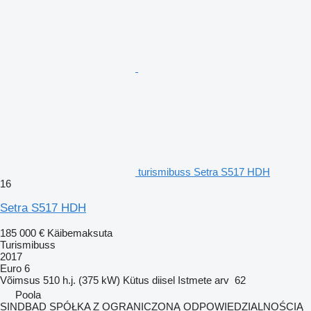
turismibuss Setra S517 HDH
16
Setra S517 HDH
185 000 €
Käibemaksuta
Turismibuss
2017
Euro 6
Võimsus
510 h.j. (375 kW)
Kütus
diisel
Istmete arv
62
Poola
SINDBAD SPÓŁKA Z OGRANICZONĄ ODPOWIEDZIALNOŚCIĄ