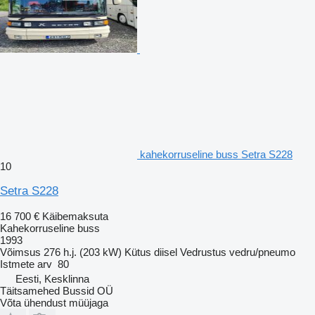
kahekorruseline buss Setra S228
10
Setra S228
16 700 €
Käibemaksuta
Kahekorruseline buss
1993
Võimsus
276 h.j. (203 kW)
Kütus
diisel
Vedrustus
vedru/pneumo
Istmete arv
80
Eesti, Kesklinna
Täitsamehed Bussid OÜ
Võta ühendust müüjaga