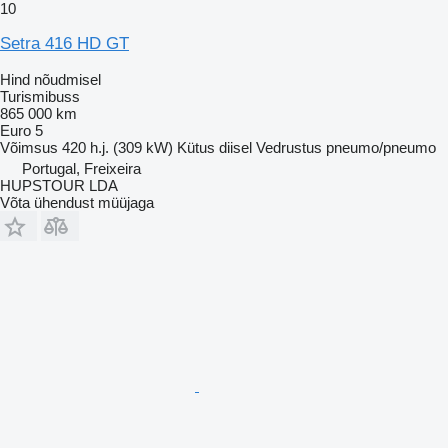
10
Setra 416 HD GT
Hind nõudmisel
Turismibuss
865 000 km
Euro 5
Võimsus
420 h.j. (309 kW)
Kütus
diisel
Vedrustus
pneumo/pneumo
Portugal, Freixeira
HUPSTOUR LDA
Võta ühendust müüjaga