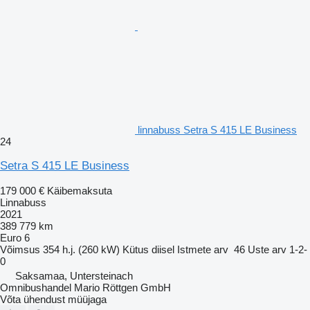
linnabuss Setra S 415 LE Business
24
Setra S 415 LE Business
179 000 €
Käibemaksuta
Linnabuss
2021
389 779 km
Euro 6
Võimsus
354 h.j. (260 kW)
Kütus
diisel
Istmete arv
46
Uste arv
1-2-
0
Saksamaa, Untersteinach
Omnibushandel Mario Röttgen GmbH
Võta ühendust müüjaga