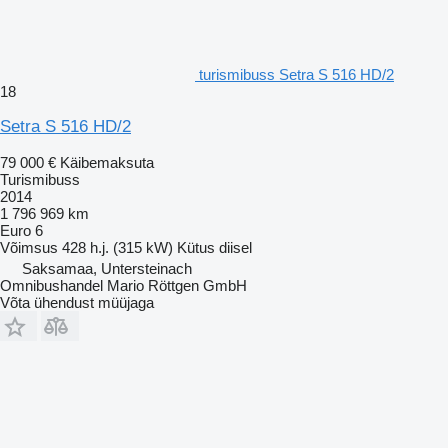
turismibuss Setra S 516 HD/2
18
Setra S 516 HD/2
79 000 €
Käibemaksuta
Turismibuss
2014
1 796 969 km
Euro 6
Võimsus
428 h.j. (315 kW)
Kütus
diisel
Saksamaa, Untersteinach
Omnibushandel Mario Röttgen GmbH
Võta ühendust müüjaga