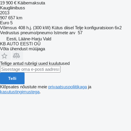
19 900 €
Käibemaksuta
Kaugliinibuss
2013
907 657 km
Euro 5
Võimsus
408 h.j. (300 kW)
Kütus
diisel
Telje konfiguratsioon
6x2
Vedrustus
pneumo/pneumo
Istmete arv
57
Eesti, Lääne-Harju Vald
KB AUTO EESTI OÜ
Võta ühendust müüjaga
Tellige antud rubriigi uued kuulutused
Telli
Klõpsates nõustute meie
privaatsuspoliitikaga
ja
kasutustingimustega
.