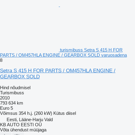
turismibuss Setra S 415 H FOR
PARTS / OM457HLA ENGINE / GEARBOX SOLD varuosadena
8
Setra S 415 H FOR PARTS / OM457HLA ENGINE /
GEARBOX SOLD
Hind nõudmisel
Turismibuss
2010
793 634 km
Euro 5
Võimsus
354 h.j. (260 kW)
Kütus
diisel
Eesti, Lääne-Harju Vald
KB AUTO EESTI OÜ
Võta ühendust müüjaga