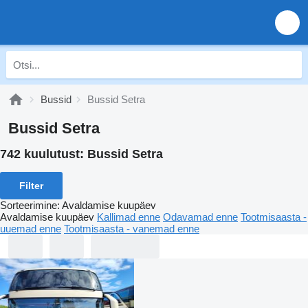
Bussid
Bussid Setra
Bussid Setra
742 kuulutust:
Bussid Setra
Filter
Sorteerimine
:
Avaldamise kuupäev
Avaldamise kuupäev
Kallimad enne
Odavamad enne
Tootmisaasta -
uuemad enne
Tootmisaasta - vanemad enne