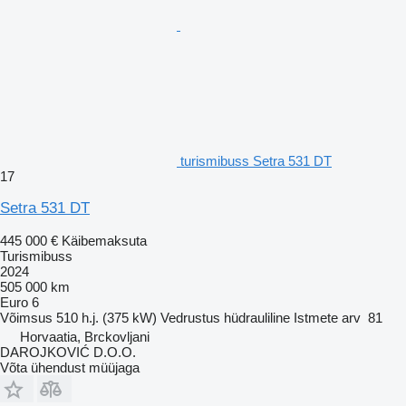
turismibuss Setra 531 DT
17
Setra 531 DT
445 000 €
Käibemaksuta
Turismibuss
2024
505 000 km
Euro 6
Võimsus
510 h.j. (375 kW)
Vedrustus
hüdrauliline
Istmete arv
81
Horvaatia, Brckovljani
DAROJKOVIĆ D.O.O.
Võta ühendust müüjaga