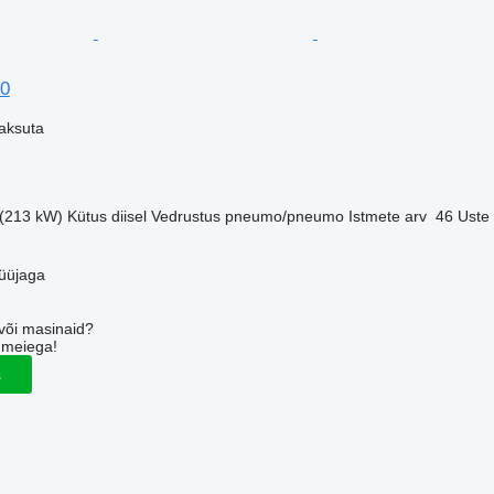
00
aksuta
 (213 kW)
Kütus
diisel
Vedrustus
pneumo/pneumo
Istmete arv
46
Uste 
üüjaga
või masinaid?
 meiega!
s