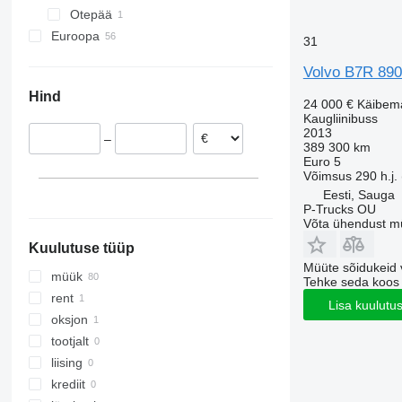
Otepää
B11
Euroopa
B12
31
Taani
B13
Volvo B7R 89
Norra
Hind
Rootsi
24 000 €
Käibem
Kaugliinibuss
Soome
2013
–
Poola
389 300 km
Euro 5
Saksamaa
Võimsus
290 h.j.
Eesti, Sauga
P-Trucks OU
Võta ühendust m
Kuulutuse tüüp
Müüte sõidukeid 
müük
Tehke seda koos
rent
Lisa kuulutu
oksjon
tootjalt
liising
krediit