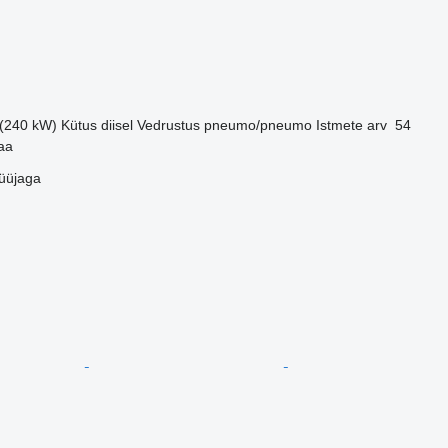
 (240 kW)
Kütus
diisel
Vedrustus
pneumo/pneumo
Istmete arv
54
aa
üüjaga