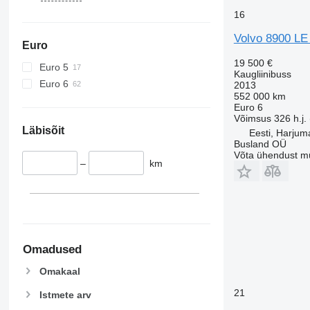
16
Volvo 8900 L
Euro
19 500 €
Euro 5
Kaugliinibuss
Euro 6
2013
552 000 km
Euro 6
Võimsus
326 h.j.
Läbisõit
Eesti, Harjum
Busland OÜ
Võta ühendust m
–
km
Omadused
Omakaal
21
Istmete arv