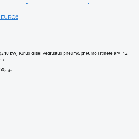
E EURO6
 (240 kW)
Kütus
diisel
Vedrustus
pneumo/pneumo
Istmete arv
42
aa
üüjaga