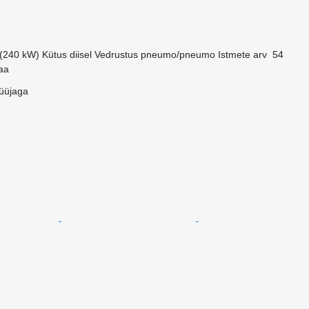
 (240 kW)
Kütus
diisel
Vedrustus
pneumo/pneumo
Istmete arv
54
aa
üüjaga