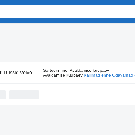
Sorteerimine
:
Avaldamise kuupäev
t:
Bussid Volvo 8900
Avaldamise kuupäev
Kallimad enne
Odavamad 