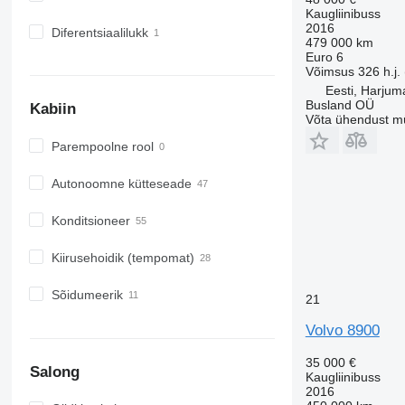
Kaugliinibuss
2016
Diferentsiaalilukk
479 000 km
Euro 6
Võimsus
326 h.j.
Eesti, Harjum
Busland OÜ
Kabiin
Võta ühendust m
Parempoolne rool
Autonoomne kütteseade
Konditsioneer
Kiirusehoidik (tempomat)
Sõidumeerik
21
Volvo 8900
35 000 €
Salong
Kaugliinibuss
2016