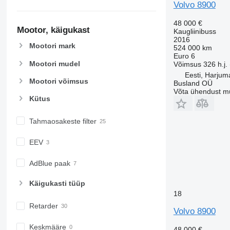
Volvo 8900
48 000 €
Mootor, käigukast
Kaugliinibuss
2016
Mootori mark
524 000 km
Euro 6
Mootori mudel
Võimsus
326 h.j.
Eesti, Harjum
Mootori võimsus
Busland OÜ
Võta ühendust m
Kütus
Tahmaosakeste filter
EEV
AdBlue paak
Käigukasti tüüp
18
Retarder
Volvo 8900
Keskmääre
48 000 €