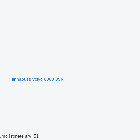
linnabuss Volvo 8900 B9R
umo
Istmete arv
51