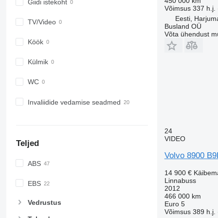
450 000 km
Giidi istekoht
Võimsus
337 h.j.
Eesti, Harjum
TV/Video
Busland OÜ
Võta ühendust m
Köök
Külmik
WC
Invaliidide vedamise seadmed
24
VIDEO
Teljed
Volvo 8900 B
ABS
14 900 €
Käibem
Linnabuss
EBS
2012
466 000 km
Vedrustus
Euro 5
Võimsus
389 h.j.