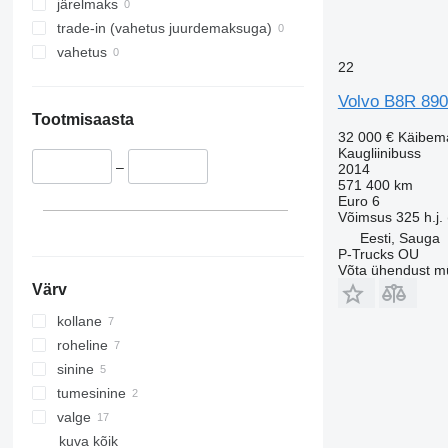
järelmaks
trade-in (vahetus juurdemaksuga)
vahetus
22
Volvo B8R 89
Tootmisaasta
32 000 €
Käibem
Kaugliinibuss
–
2014
571 400 km
Euro 6
Võimsus
325 h.j.
Eesti, Sauga
P-Trucks OU
Võta ühendust m
Värv
kollane
roheline
sinine
tumesinine
valge
kuva kõik