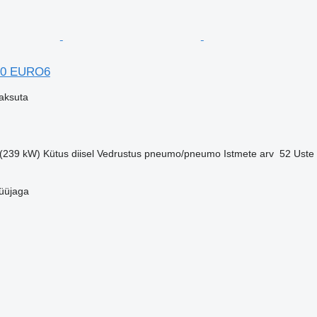
00 EURO6
aksuta
 (239 kW)
Kütus
diisel
Vedrustus
pneumo/pneumo
Istmete arv
52
Uste 
üüjaga