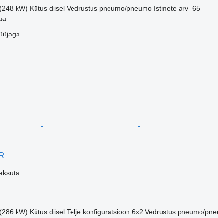
 (248 kW)
Kütus
diisel
Vedrustus
pneumo/pneumo
Istmete arv
65
aa
üüjaga
9R
aksuta
 (286 kW)
Kütus
diisel
Telje konfiguratsioon
6x2
Vedrustus
pneumo/pne