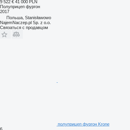
9 522 €
41 000 PLN
Полуприцеп фургон
2017
Польша, Stanisławowo
NajemNaczep.pl Sp. z o.o.
Связаться с продавцом
полуприцеп фургон Krone
6