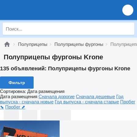
Полуприцепы
Полуприцепы фургоны
Полуприцеп
Полуприцепы фургоны Krone
135 объявлений:
Полуприцепы фургоны Krone
Фильтр
Сортировка
:
Дата размещения
Дата размещения
Сначала дорогие
Сначала дешевые
Год
выпуска - сначала новые
Год выпуска - сначала старые
Пробег
⬊
Пробег ⬈