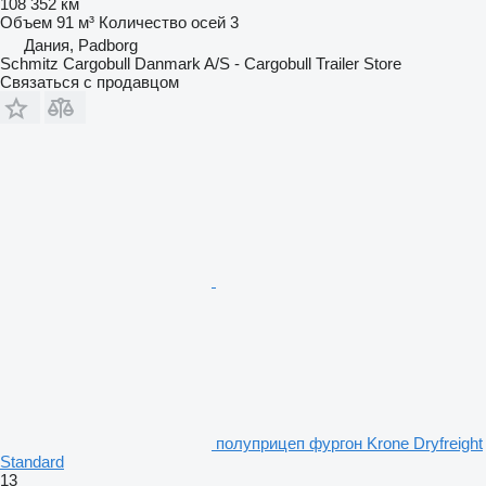
108 352 км
Объем
91 м³
Количество осей
3
Дания, Padborg
Schmitz Cargobull Danmark A/S - Cargobull Trailer Store
Связаться с продавцом
полуприцеп фургон Krone Dryfreight
Standard
13