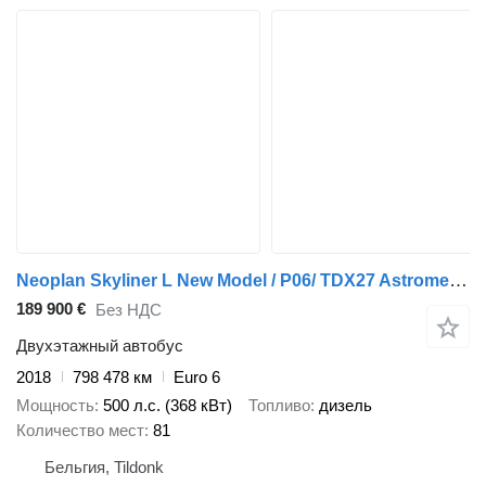
Neoplan Skyliner L New Model / P06/ TDX27 Astromega / S531 / S431/ Full
189 900 €
Без НДС
Двухэтажный автобус
2018
798 478 км
Euro 6
Мощность
500 л.с. (368 кВт)
Топливо
дизель
Количество мест
81
Бельгия, Tildonk