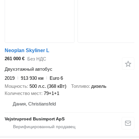
Neoplan Skyliner L
261 000 €
Без НДС
Двухэтажный автобус
2019
913 930 км
Euro 6
Мощность
500 л.с. (368 кВт)
Топливо
дизель
Количество мест
79+1+1
Дания, Christiansfeld
Vejstruproed Busimport ApS