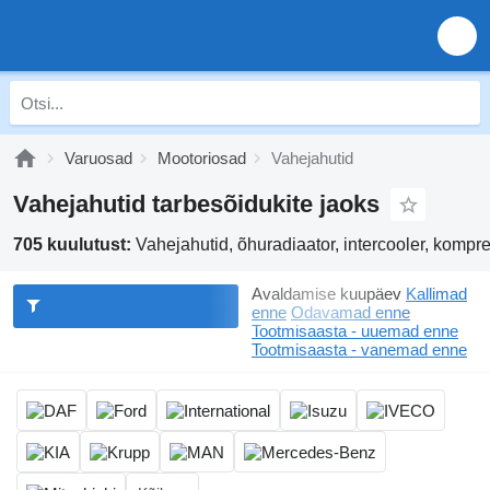
Varuosad
Mootoriosad
Vahejahutid
Vahejahutid tarbesõidukite jaoks
705 kuulutust:
Vahejahutid, õhuradiaator, intercooler, kompr
Avaldamise kuupäev
Kallimad
enne
Odavamad enne
Tootmisaasta - uuemad enne
Tootmisaasta - vanemad enne