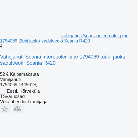
vahejahuti Scania intercooler pipe
1794069 tüübi jaoks sadulveoki Scania R420
4
Vahejahuti Scania intercooler pipe 1794069 tüübi jaoks
sadulveoki Scania R420
52 €
Käibemaksuta
Vahejahuti
1794069 1449619,
Eesti, Kõrveküla
TSvaruosad
Võta ühendust müüjaga