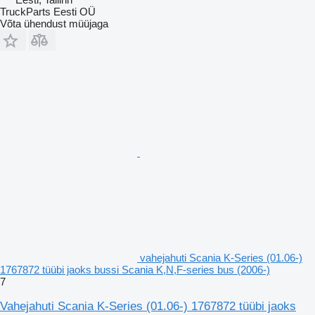
TruckParts Eesti OÜ
Võta ühendust müüjaga
vahejahuti Scania K-Series (01.06-)
1767872 tüübi jaoks bussi Scania K,N,F-series bus (2006-)
7
Vahejahuti Scania K-Series (01.06-) 1767872 tüübi jaoks