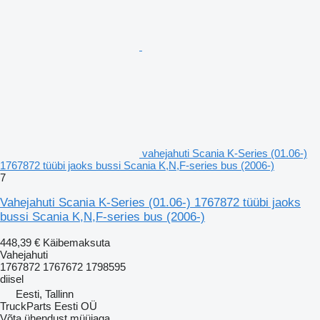
vahejahuti Scania K-Series (01.06-)
1767872 tüübi jaoks bussi Scania K,N,F-series bus (2006-)
7
Vahejahuti Scania K-Series (01.06-) 1767872 tüübi jaoks
bussi Scania K,N,F-series bus (2006-)
448,39 €
Käibemaksuta
Vahejahuti
1767872 1767672 1798595
diisel
Eesti, Tallinn
TruckParts Eesti OÜ
Võta ühendust müüjaga