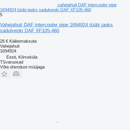
vahejahuti DAF intercooler pipe
1694924 tüübi jaoks sadulveoki DAF XF105-460
5
Vahejahuti DAF intercooler pipe 1694924 tüübi jaoks
sadulveoki DAF XF105-460
26 €
Käibemaksuta
Vahejahuti
1694924
Eesti, Kõrveküla
TSvaruosad
Võta ühendust müüjaga