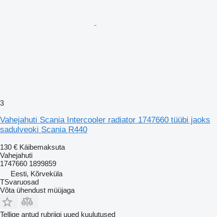
3
Vahejahuti Scania Intercooler radiator 1747660 tüübi jaoks
sadulveoki Scania R440
130 €
Käibemaksuta
Vahejahuti
1747660 1899859
Eesti, Kõrveküla
TSvaruosad
Võta ühendust müüjaga
Tellige antud rubriigi uued kuulutused