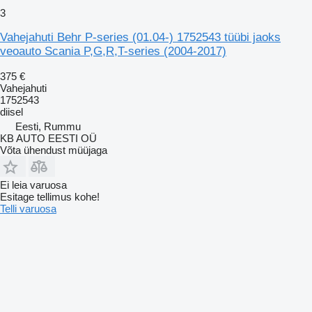
3
Vahejahuti Behr P-series (01.04-) 1752543 tüübi jaoks
veoauto Scania P,G,R,T-series (2004-2017)
375 €
Vahejahuti
1752543
diisel
Eesti, Rummu
KB AUTO EESTI OÜ
Võta ühendust müüjaga
Ei leia varuosa
Esitage tellimus kohe!
Telli varuosa