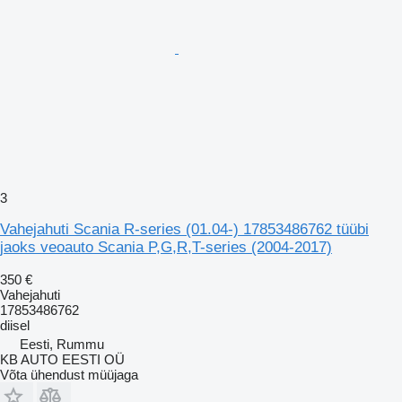
3
Vahejahuti Scania R-series (01.04-) 17853486762 tüübi
jaoks veoauto Scania P,G,R,T-series (2004-2017)
350 €
Vahejahuti
17853486762
diisel
Eesti, Rummu
KB AUTO EESTI OÜ
Võta ühendust müüjaga