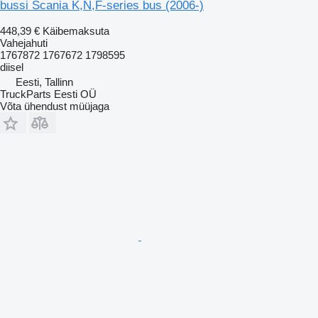
bussi Scania K,N,F-series bus (2006-)
448,39 €
Käibemaksuta
Vahejahuti
1767872 1767672 1798595
diisel
Eesti, Tallinn
TruckParts Eesti OÜ
Võta ühendust müüjaga