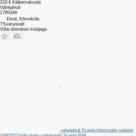
210 €
Käibemaksuta
Vahejahuti
1785348
Eesti, Kõrveküla
TSvaruosad
Võta ühendust müüjaga
vahejahuti Scania Intercooler radiator
1400937 tüübi jaoks sadulveoki Scania P94