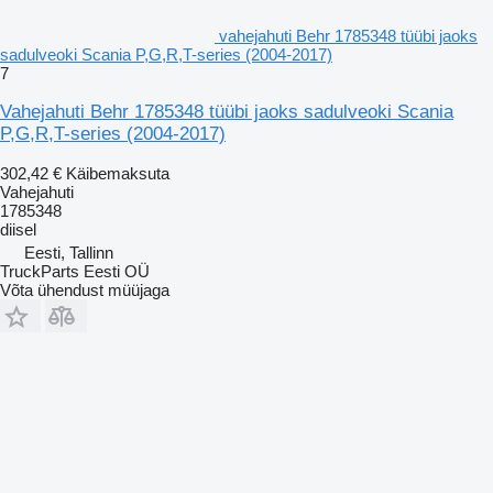
vahejahuti Behr 1785348 tüübi jaoks
sadulveoki Scania P,G,R,T-series (2004-2017)
7
Vahejahuti Behr 1785348 tüübi jaoks sadulveoki Scania
P,G,R,T-series (2004-2017)
302,42 €
Käibemaksuta
Vahejahuti
1785348
diisel
Eesti, Tallinn
TruckParts Eesti OÜ
Võta ühendust müüjaga