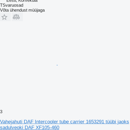
Eesti, Kõrveküla
TSvaruosad
Võta ühendust müüjaga
3
Vahejahuti DAF Intercooler tube carrier 1653291 tüübi jaoks
sadulveoki DAF XF105-460