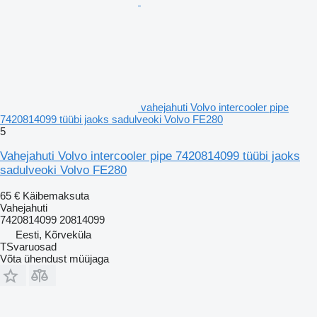
vahejahuti Volvo intercooler pipe
7420814099 tüübi jaoks sadulveoki Volvo FE280
5
Vahejahuti Volvo intercooler pipe 7420814099 tüübi jaoks
sadulveoki Volvo FE280
65 €
Käibemaksuta
Vahejahuti
7420814099 20814099
Eesti, Kõrveküla
TSvaruosad
Võta ühendust müüjaga