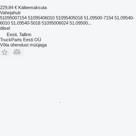
229,84 €
Käibemaksuta
Vahejahuti
51095007154 51095406010 51095405018 51.09500-7154 51.09540-
6010 51.09540-5018 51095006024 51.09500...
diisel
Eesti, Tallinn
TruckParts Eesti OÜ
Võta ühendust müüjaga