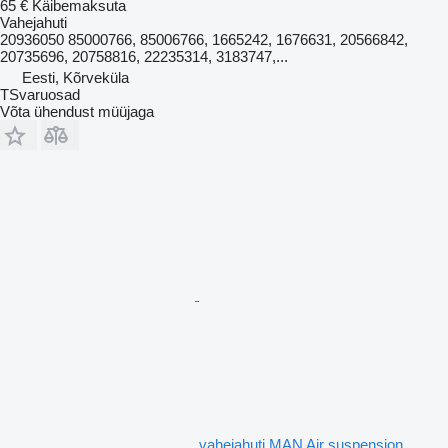
65 €
Käibemaksuta
Vahejahuti
20936050 85000766, 85006766, 1665242, 1676631, 20566842,
20735696, 20758816, 22235314, 3183747,...
Eesti, Kõrveküla
TSvaruosad
Võta ühendust müüjaga
vahejahuti MAN Air suspension