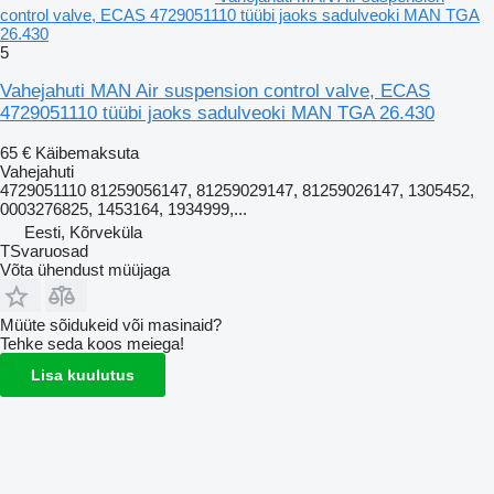
control valve, ECAS 4729051110 tüübi jaoks sadulveoki MAN TGA
26.430
5
Vahejahuti MAN Air suspension control valve, ECAS
4729051110 tüübi jaoks sadulveoki MAN TGA 26.430
65 €
Käibemaksuta
Vahejahuti
4729051110 81259056147, 81259029147, 81259026147, 1305452,
0003276825, 1453164, 1934999,...
Eesti, Kõrveküla
TSvaruosad
Võta ühendust müüjaga
Müüte sõidukeid või masinaid?
Tehke seda koos meiega!
Lisa kuulutus