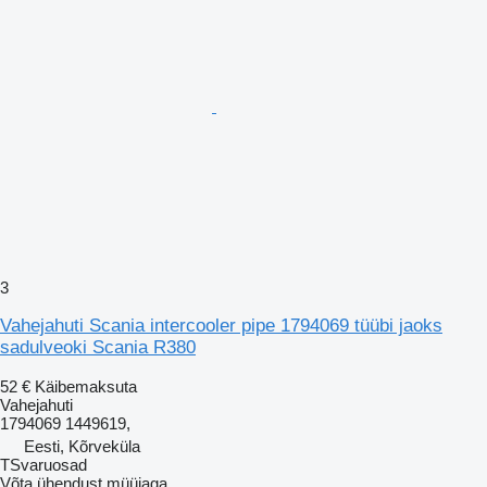
3
Vahejahuti Scania intercooler pipe 1794069 tüübi jaoks
sadulveoki Scania R380
52 €
Käibemaksuta
Vahejahuti
1794069 1449619,
Eesti, Kõrveküla
TSvaruosad
Võta ühendust müüjaga