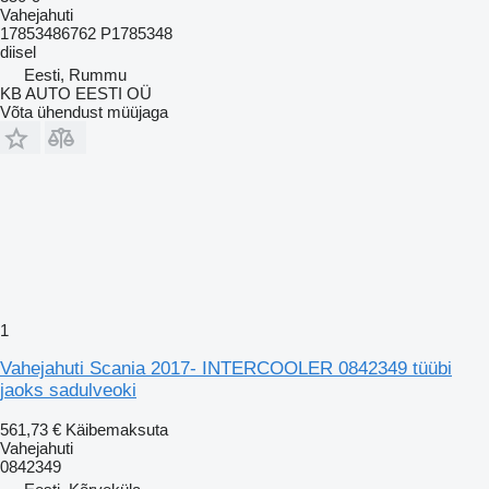
Vahejahuti
17853486762 P1785348
diisel
Eesti, Rummu
KB AUTO EESTI OÜ
Võta ühendust müüjaga
1
Vahejahuti Scania 2017- INTERCOOLER 0842349 tüübi
jaoks sadulveoki
561,73 €
Käibemaksuta
Vahejahuti
0842349