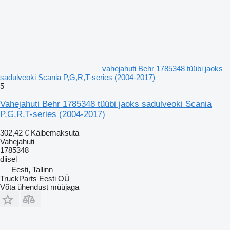
vahejahuti Behr 1785348 tüübi jaoks
sadulveoki Scania P,G,R,T-series (2004-2017)
5
Vahejahuti Behr 1785348 tüübi jaoks sadulveoki Scania
P,G,R,T-series (2004-2017)
302,42 €
Käibemaksuta
Vahejahuti
1785348
diisel
Eesti, Tallinn
TruckParts Eesti OÜ
Võta ühendust müüjaga