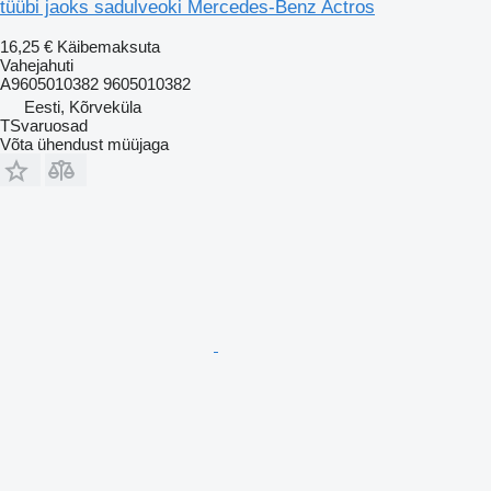
tüübi jaoks sadulveoki Mercedes-Benz Actros
16,25 €
Käibemaksuta
Vahejahuti
A9605010382 9605010382
Eesti, Kõrveküla
TSvaruosad
Võta ühendust müüjaga