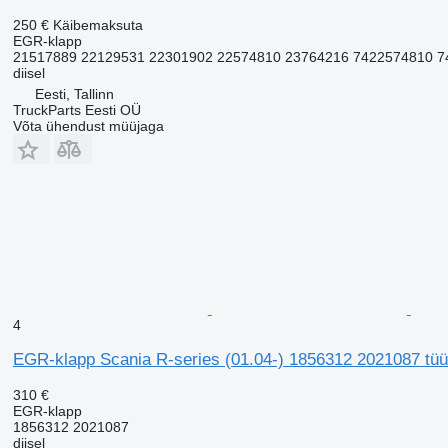
250 €
Käibemaksuta
EGR-klapp
21517889 22129531 22301902 22574810 23764216 7422574810 
diisel
Eesti, Tallinn
TruckParts Eesti OÜ
Võta ühendust müüjaga
4
EGR-klapp Scania R-series (01.04-) 1856312 2021087 tüü
310 €
EGR-klapp
1856312 2021087
diisel