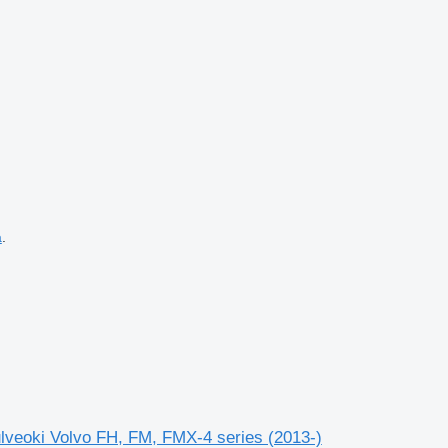
a
.
lveoki Volvo FH, FM, FMX-4 series (2013-)