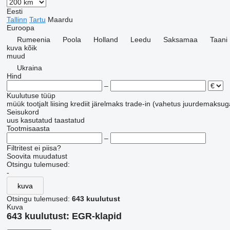
Eesti
Tallinn
Tartu
Maardu
Euroopa
Rumeenia
Poola
Holland
Leedu
Saksamaa
Taani
kuva kõik
muud
Ukraina
Hind
–
Kuulutuse tüüp
müük
tootjalt
liising
krediit
järelmaks
trade-in (vahetus juurdemaksug
Seisukord
uus
kasutatud
taastatud
Tootmisaasta
–
Filtritest ei piisa?
Soovita muudatust
Otsingu tulemused:
-
kuva
Otsingu tulemused:
643 kuulutust
Kuva
643 kuulutust:
EGR-klapid