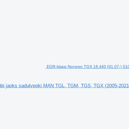
EGR-klapp Norgren TGX 18.440 (01.07-) 51
übi jaoks sadulveoki MAN TGL, TGM, TGS, TGX (2005-2021