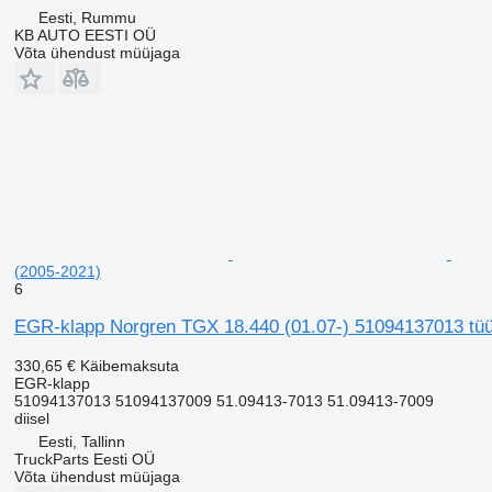
Eesti, Rummu
KB AUTO EESTI OÜ
Võta ühendust müüjaga
(2005-2021)
6
EGR-klapp Norgren TGX 18.440 (01.07-) 51094137013 tü
330,65 €
Käibemaksuta
EGR-klapp
51094137013 51094137009 51.09413-7013 51.09413-7009
diisel
Eesti, Tallinn
TruckParts Eesti OÜ
Võta ühendust müüjaga