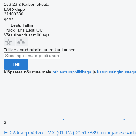
153,23 €
Käibemaksuta
EGR-klapp
21400330
gaas
Eesti, Tallinn
TruckParts Eesti OÜ
Võta ühendust müüjaga
Tellige antud rubriigi uued kuulutused
Telli
Klõpsates nõustute meie
privaatsuspoliitikaga
ja
kasutustingimusteg
3
EGR-klapp Volvo FMX (01.12-) 21517889 tüübi jaoks sadu