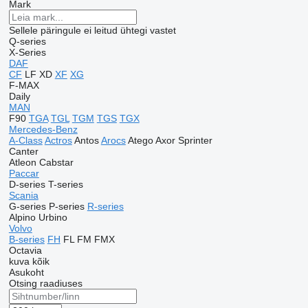
Mark
Sellele päringule ei leitud ühtegi vastet
Q-series
X-Series
DAF
CF
LF
XD
XF
XG
F-MAX
Daily
MAN
F90
TGA
TGL
TGM
TGS
TGX
Mercedes-Benz
A-Class
Actros
Antos
Arocs
Atego
Axor
Sprinter
Canter
Atleon
Cabstar
Paccar
D-series
T-series
Scania
G-series
P-series
R-series
Alpino
Urbino
Volvo
B-series
FH
FL
FM
FMX
Octavia
kuva kõik
Asukoht
Otsing raadiuses