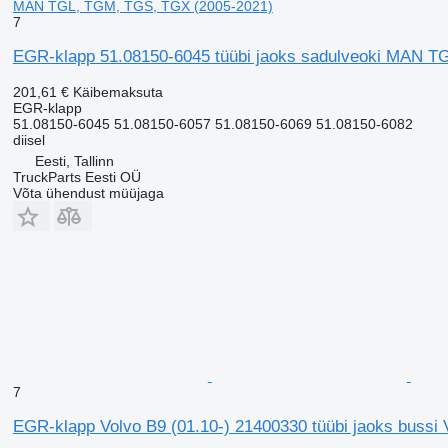
MAN TGL, TGM, TGS, TGX (2005-2021)
7
EGR-klapp 51.08150-6045 tüübi jaoks sadulveoki MAN T
201,61 €
Käibemaksuta
EGR-klapp
51.08150-6045 51.08150-6057 51.08150-6069 51.08150-6082
diisel
Eesti, Tallinn
TruckParts Eesti OÜ
Võta ühendust müüjaga
7
EGR-klapp Volvo B9 (01.10-) 21400330 tüübi jaoks bussi 