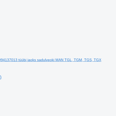
094137013 tüübi jaoks sadulveoki MAN TGL, TGM, TGS, TGX
)