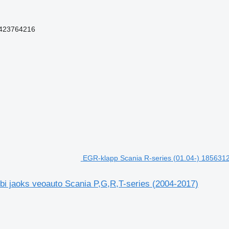
7423764216
EGR-klapp Scania R-series (01.04-) 1856312
bi jaoks veoauto Scania P,G,R,T-series (2004-2017)