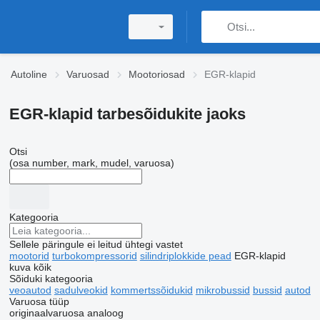
Autoline
Varuosad
Mootoriosad
EGR-klapid
EGR-klapid tarbesõidukite jaoks
Otsi
(osa number, mark, mudel, varuosa)
Kategooria
Sellele päringule ei leitud ühtegi vastet
mootorid
turbokompressorid
silindriplokkide pead
EGR-klapid
kuva kõik
Sõiduki kategooria
veoautod
sadulveokid
kommertssõidukid
mikrobussid
bussid
autod
Varuosa tüüp
originaalvaruosa
analoog