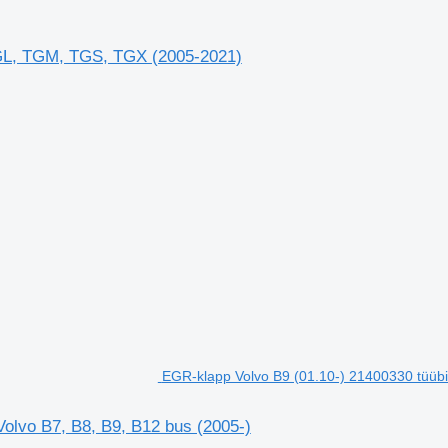
GL, TGM, TGS, TGX (2005-2021)
EGR-klapp Volvo B9 (01.10-) 21400330 tüübi 
Volvo B7, B8, B9, B12 bus (2005-)