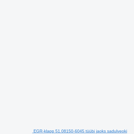
EGR-klapp 51.08150-6045 tüübi jaoks sadulveoki