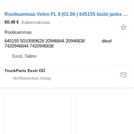
Roolisammas Volvo FL II (01.06-) 645155 tüübi jaoks sadulveoki Volvo FL, FE (2005-2014)
60,48 €
Käibemaksuta
Roolisammas
645155 5010589628 20946844 20946838
diisel
7420946844 7420946838
Eesti, Tallinn
TruckParts Eesti OÜ