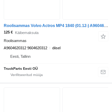
Roolisammas Volvo Actros MP4 1840 (01.12-) A9604620312 tüübi jaoks sadulveoki Mercedes-Benz Actros MP4 Antos Arocs (2012-)
125 €
Käibemaksuta
Roolisammas
A9604620312 9604620312
diisel
Eesti, Tallinn
TruckParts Eesti OÜ