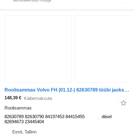
Roolisammas Volvo FH (01.12-) 82630789 tüübi jaoks sadulveoki Volvo FH, FM, FMX-4 series (2013-)
148,39 €
Käibemaksuta
Roolisammas
82630789 82630790 84197453 84415455
diisel
82694673 23445404
Eesti, Tallinn