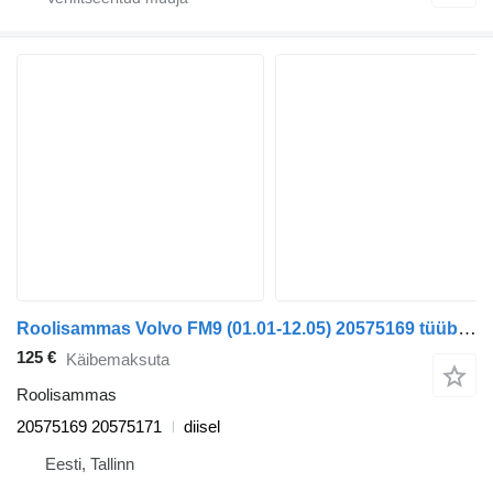
Roolisammas Volvo FM9 (01.01-12.05) 20575169 tüübi jaoks sadulveoki Volvo FM7-FM12, FM, FMX (1998-2014)
125 €
Käibemaksuta
Roolisammas
20575169 20575171
diisel
Eesti, Tallinn