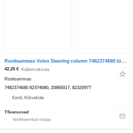
Roolisammas Volvo Steering column 7482374680 tüübi jaoks sadulveoki Volvo FE280
42,25 €
Käibemaksuta
Roolisammas
7482374680 82374680, 20865017, 82320977
Eesti, Kõrveküla
TSvaruosad