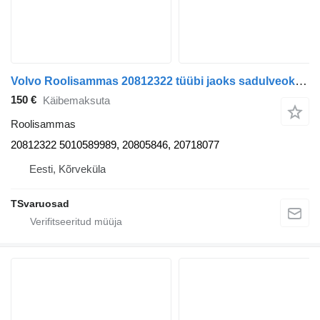
Volvo Roolisammas 20812322 tüübi jaoks sadulveoki Volvo FL-240
150 €
Käibemaksuta
Roolisammas
20812322 5010589989, 20805846, 20718077
Eesti, Kõrveküla
TSvaruosad