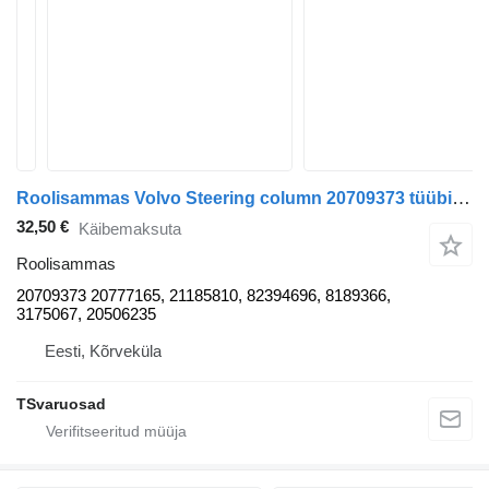
Roolisammas Volvo Steering column 20709373 tüübi jaoks sadulveoki Volvo FH12
32,50 €
Käibemaksuta
Roolisammas
20709373 20777165, 21185810, 82394696, 8189366,
3175067, 20506235
Eesti, Kõrveküla
TSvaruosad