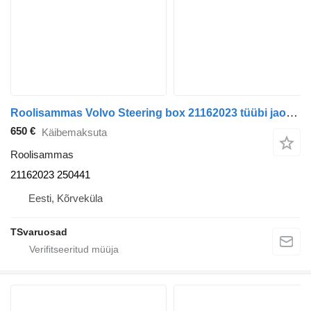
Roolisammas Volvo Steering box 21162023 tüübi jaoks sadulveoki Volvo FH 4
650 €
Käibemaksuta
Roolisammas
21162023 250441
Eesti, Kõrveküla
TSvaruosad