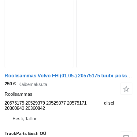
Roolisammas Volvo FH (01.05-) 20575175 tüübi jaoks sadulveoki Volvo FH12, FH16, NH12, FH, VNL780 (1993-2014)
250 €
Käibemaksuta
Roolisammas
20575175 20529379 20529377 20575171
diisel
20360840 20360842
Eesti, Tallinn
TruckParts Eesti OÜ