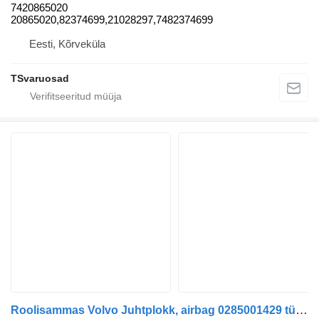
7420865020
20865020,82374699,21028297,7482374699
Eesti, Kõrveküla
TSvaruosad
Roolisammas Volvo Juhtplokk, airbag 0285001429 tüübi jaoks sadulveoki Volvo FM9