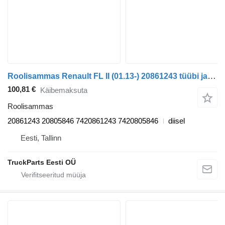
Roolisammas Renault FL II (01.13-) 20861243 tüübi jaoks sadulveoki Volvo FL, FE (2013-)
100,81 €
Käibemaksuta
Roolisammas
20861243 20805846 7420861243 7420805846
diisel
Eesti, Tallinn
TruckParts Eesti OÜ