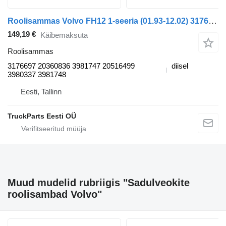
Roolisammas Volvo FH12 1-seeria (01.93-12.02) 3176697 tüübi jaoks sadulveoki Volvo FH12, FH16, NH12, FH, VNL780 (1993-2014)
149,19 €
Käibemaksuta
Roolisammas
3176697 20360836 3981747 20516499
diisel
3980337 3981748
Eesti, Tallinn
TruckParts Eesti OÜ
Muud mudelid rubriigis "Sadulveokite
roolisambad Volvo"