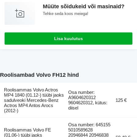
Müüte sõidukeid või masinaid?
Tehke seda koos meiega!
Lisa kuulutus
Roolisambad Volvo FH12 hind
Roolisammas Volvo Actros
Osa number:
MP4 1840 (01.12-) tüübi jaoks
A9604620312
sadulveoki Mercedes-Benz
125 €
9604620312, kütus:
Actros MP4 Antos Arocs
diisel
(2012-)
Osa number: 645155
Roolisammas Volvo FE
5010589628
(01.06-) tüübi jaoks
20946844 20946838