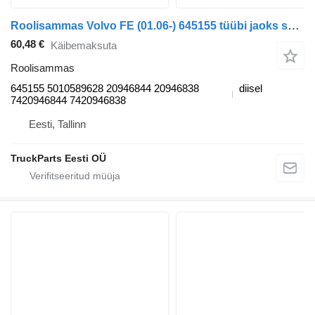
Roolisammas Volvo FE (01.06-) 645155 tüübi jaoks sadulveoki Volvo FL, FE (2005-2014)
60,48 €
Käibemaksuta
Roolisammas
645155 5010589628 20946844 20946838
diisel
7420946844 7420946838
Eesti, Tallinn
TruckParts Eesti OÜ