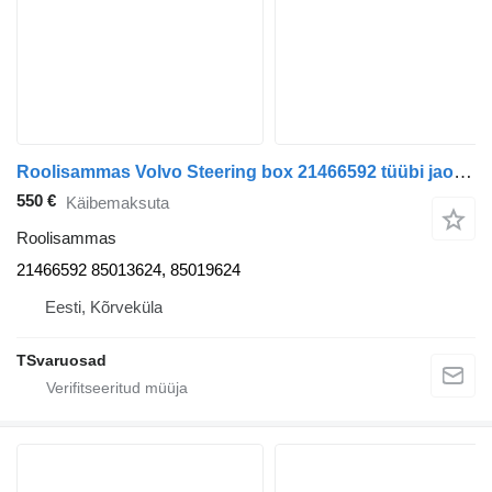
Roolisammas Volvo Steering box 21466592 tüübi jaoks sadulveoki Volvo FH
550 €
Käibemaksuta
Roolisammas
21466592 85013624, 85019624
Eesti, Kõrveküla
TSvaruosad