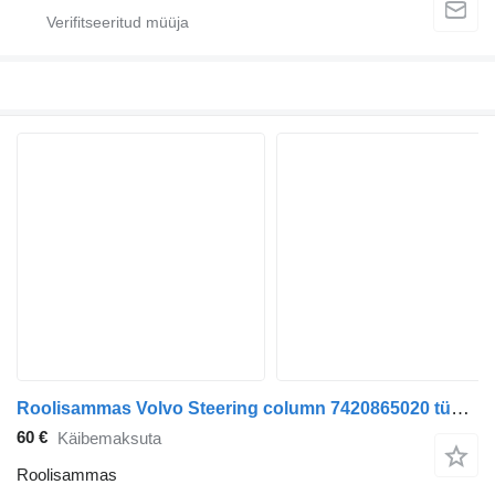
Roolisammas Volvo Steering column 7420865020 tüübi jaoks sadulveoki Volvo FL280
60 €
Käibemaksuta
Roolisammas