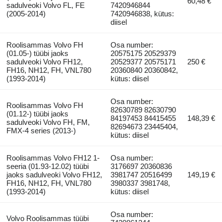
60,48 €
sadulveoki Volvo FL, FE
7420946844
(2005-2014)
7420946838, kütus:
diisel
Roolisammas Volvo FH
Osa number:
(01.05-) tüübi jaoks
20575175 20529379
sadulveoki Volvo FH12,
20529377 20575171
250 €
FH16, NH12, FH, VNL780
20360840 20360842,
(1993-2014)
kütus: diisel
Osa number:
Roolisammas Volvo FH
82630789 82630790
(01.12-) tüübi jaoks
84197453 84415455
148,39 €
sadulveoki Volvo FH, FM,
82694673 23445404,
FMX-4 series (2013-)
kütus: diisel
Roolisammas Volvo FH12 1-
Osa number:
seeria (01.93-12.02) tüübi
3176697 20360836
jaoks sadulveoki Volvo FH12,
3981747 20516499
149,19 €
FH16, NH12, FH, VNL780
3980337 3981748,
(1993-2014)
kütus: diisel
Osa number:
Volvo Roolisammas tüübi