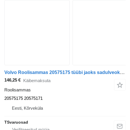
Volvo Roolisammas 20575175 tüübi jaoks sadulveoki Volvo FM9
146,25 €
Käibemaksuta
Roolisammas
20575175 20575171
Eesti, Kõrveküla
TSvaruosad