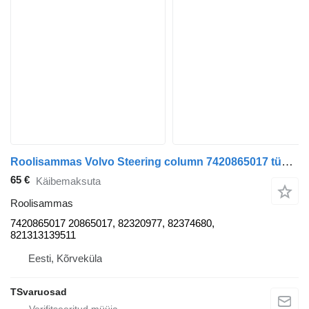
Roolisammas Volvo Steering column 7420865017 tüübi jaoks sadulveoki Volvo FE-280
65 €
Käibemaksuta
Roolisammas
7420865017 20865017, 82320977, 82374680,
821313139511
Eesti, Kõrveküla
TSvaruosad