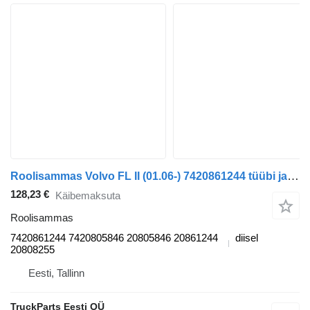
Roolisammas Volvo FL II (01.06-) 7420861244 tüübi jaoks sadulveoki Volvo FL, FE (2005-2014)
128,23 €
Käibemaksuta
Roolisammas
7420861244 7420805846 20805846 20861244
diisel
20808255
Eesti, Tallinn
TruckParts Eesti OÜ