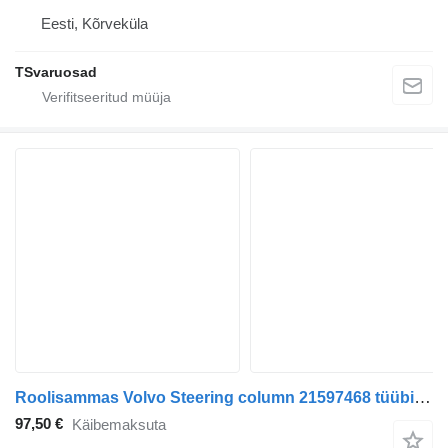
Eesti, Kõrveküla
TSvaruosad
Roolisammas Volvo Steering column 21597468 tüübi jaoks sadulveoki Volvo FH-440
97,50 €
Käibemaksuta