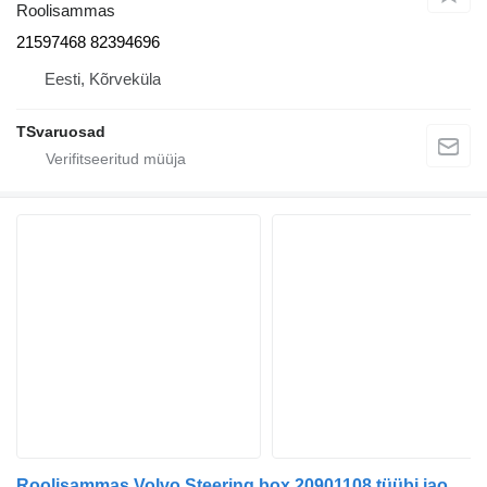
Roolisammas
21597468 82394696
Eesti, Kõrveküla
TSvaruosad
Roolisammas Volvo Steering box 20901108 tüübi jaoks sadulveoki Volvo FL-240