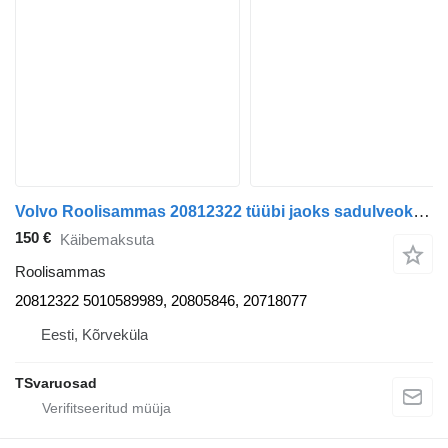
Volvo Roolisammas 20812322 tüübi jaoks sadulveoki Volvo FL-240
150 €
Käibemaksuta
Roolisammas
20812322 5010589989, 20805846, 20718077
Eesti, Kõrveküla
TSvaruosad