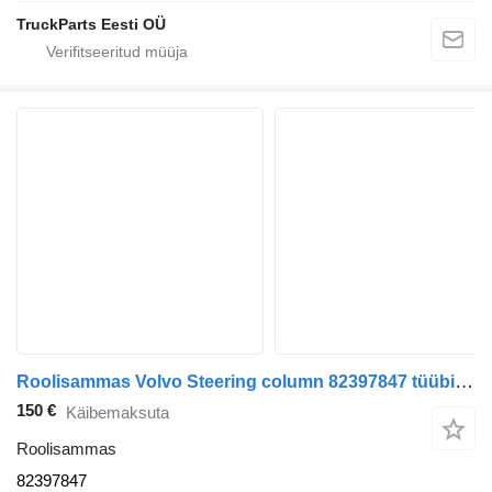
TruckParts Eesti OÜ
Roolisammas Volvo Steering column 82397847 tüübi jaoks sadulveoki Volvo
150 €
Käibemaksuta
Roolisammas
82397847