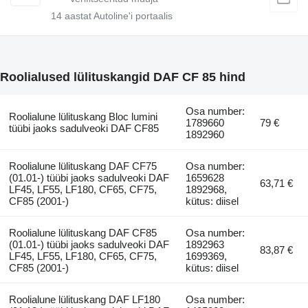
14
aastat Autoline'i portaalis
Roolialused lülituskangid DAF CF 85 hind
Osa number:
Roolialune lülituskang Bloc lumini
1789660
79 €
tüübi jaoks sadulveoki DAF CF85
1892960
Roolialune lülituskang DAF CF75
Osa number:
(01.01-) tüübi jaoks sadulveoki DAF
1659628
63,71 €
LF45, LF55, LF180, CF65, CF75,
1892968,
CF85 (2001-)
kütus: diisel
Roolialune lülituskang DAF CF85
Osa number:
(01.01-) tüübi jaoks sadulveoki DAF
1892963
83,87 €
LF45, LF55, LF180, CF65, CF75,
1699369,
CF85 (2001-)
kütus: diisel
Roolialune lülituskang DAF LF180
Osa number: