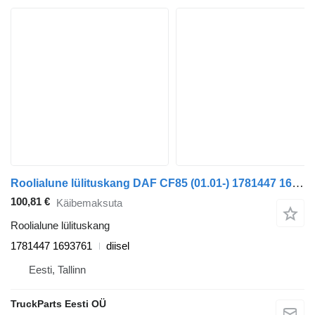
Roolialune lülituskang DAF CF85 (01.01-) 1781447 1693761 tüübi jaoks sadulveoki DAF LF45, LF55, LF180, CF65, CF75, CF85 (2001-)
100,81 €
Käibemaksuta
Roolialune lülituskang
1781447 1693761
diisel
Eesti, Tallinn
TruckParts Eesti OÜ