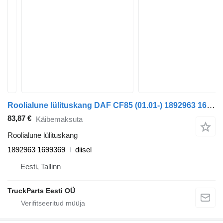
Roolialune lülituskang DAF CF85 (01.01-) 1892963 1699369 tüübi jaoks sadulveoki DAF LF45, LF55, LF180, CF65, CF75, CF85 (2001-)
83,87 €
Käibemaksuta
Roolialune lülituskang
1892963 1699369
diisel
Eesti, Tallinn
TruckParts Eesti OÜ