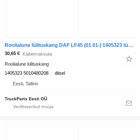
Roolialune lülituskang DAF LF45 (01.01-) 1405323 tüübi jaoks sadulveoki DAF LF45, LF55, LF180, CF65, CF75, CF85 (2001-)
30,65 €
Käibemaksuta
Roolialune lülituskang
1405323 5010480208
diisel
Eesti, Tallinn
TruckParts Eesti OÜ