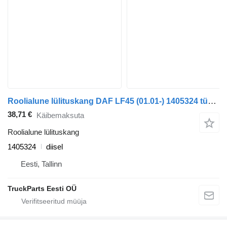
Roolialune lülituskang DAF LF45 (01.01-) 1405324 tüübi jaoks sadulveoki DAF LF45, LF55, LF180, CF65, CF75, CF85 (2001-)
38,71 €
Käibemaksuta
Roolialune lülituskang
1405324
diisel
Eesti, Tallinn
TruckParts Eesti OÜ