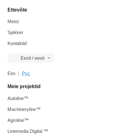
Ettevõte
Meist
Spikker
Kontaktid
Eesti / eesti
Ees
Рус
Meie projektid
Autoline™
Machineryline™
Agroline™
Linemedia Digital ™