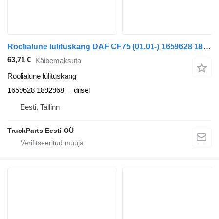
Roolialune lülituskang DAF CF75 (01.01-) 1659628 1892968 tüübi jaoks sadulveoki DAF LF45, LF55, LF180, CF65, CF75, CF85 (2001-)
63,71 €
Käibemaksuta
Roolialune lülituskang
1659628 1892968
diisel
Eesti, Tallinn
TruckParts Eesti OÜ