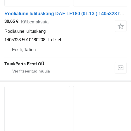
Roolialune lülituskang DAF LF180 (01.13-) 1405323 tüübi jaoks sadulveoki DAF LF45, LF55, LF180, CF65, CF75, CF85 (2001-)
30,65 €
Käibemaksuta
Roolialune lülituskang
1405323 5010480208
diisel
Eesti, Tallinn
TruckParts Eesti OÜ