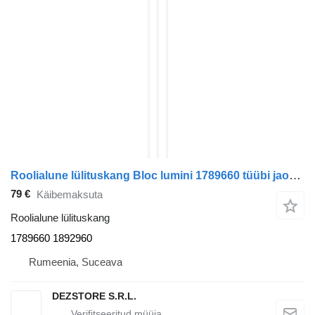
Roolialune lülituskang Bloc lumini 1789660 tüübi jaoks sadulveoki DAF CF85
79 €
Käibemaksuta
Roolialune lülituskang
1789660 1892960
Rumeenia, Suceava
DEZSTORE S.R.L.