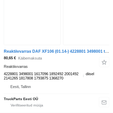
Reaktiivvarras DAF XF106 (01.14-) 4228801 3498001 tüübi jaoks sadulveoki DAF XF106 (2014-)
80,65 €
Käibemaksuta
Reaktiivvarras
4228801 3498001 1617096 1892492 2001492
diisel
2141265 1817808 1793875 1368270
Eesti, Tallinn
TruckParts Eesti OÜ