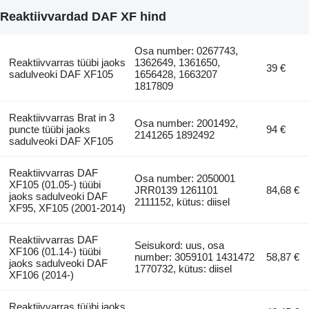
Reaktiivvardad DAF XF hind
Osa number: 0267743,
Reaktiivvarras tüübi jaoks
1362649, 1361650,
39 €
sadulveoki DAF XF105
1656428, 1663207
1817809
Reaktiivvarras Brat in 3
Osa number: 2001492,
puncte tüübi jaoks
94 €
2141265 1892492
sadulveoki DAF XF105
Reaktiivvarras DAF
Osa number: 2050001
XF105 (01.05-) tüübi
JRR0139 1261101
84,68 €
jaoks sadulveoki DAF
2111152, kütus: diisel
XF95, XF105 (2001-2014)
Reaktiivvarras DAF
Seisukord: uus, osa
XF106 (01.14-) tüübi
number: 3059101 1431472
58,87 €
jaoks sadulveoki DAF
1770732, kütus: diisel
XF106 (2014-)
Reaktiivvarras tüübi jaoks