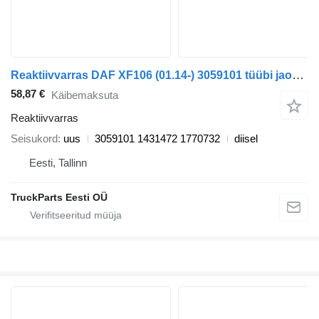
Reaktiivvarras DAF XF106 (01.14-) 3059101 tüübi jaoks sadulveoki DAF XF106 (2014-)
58,87 €
Käibemaksuta
Reaktiivvarras
Seisukord
uus
3059101 1431472 1770732
diisel
Eesti, Tallinn
TruckParts Eesti OÜ