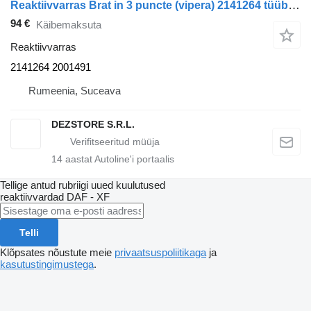
Reaktiivvarras Brat in 3 puncte (vipera) 2141264 tüübi jaoks sadulveoki DAF XF
94 €
Käibemaksuta
Reaktiivvarras
2141264 2001491
Rumeenia, Suceava
DEZSTORE S.R.L.
14
aastat Autoline'i portaalis
Tellige antud rubriigi uued kuulutused
reaktiivvardad
DAF - XF
Telli
Klõpsates nõustute meie
privaatsuspoliitikaga
ja
kasutustingimustega
.