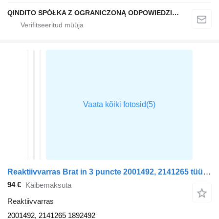
QINDITO SPÓŁKA Z OGRANICZONĄ ODPOWIEDZIALNOŚCIĄ
Reaktiivvarras Brat in 3 puncte 2001492, 2141265 tüübi jaoks sadulveoki DAF XF105
94 €
Käibemaksuta
Reaktiivvarras
2001492, 2141265 1892492