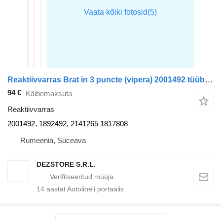
Reaktiivvarras Brat in 3 puncte (vipera) 2001492 tüübi jaoks sadulveoki DAF XF105
94 €
Käibemaksuta
Reaktiivvarras
2001492, 1892492, 2141265 1817808
Rumeenia, Suceava
DEZSTORE S.R.L.
14
aastat Autoline'i portaalis