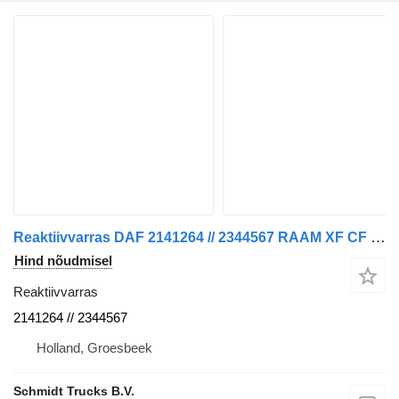
Reaktiivvarras DAF 2141264 // 2344567 RAAM XF CF 480 MUDEL 2021 tüübi jaoks sadulveoki
Hind nõudmisel
Reaktiivvarras
2141264 // 2344567
Holland, Groesbeek
Schmidt Trucks B.V.