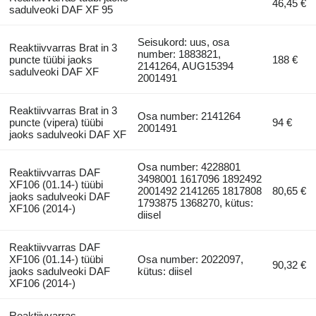
46,45 €
sadulveoki DAF XF 95
Seisukord: uus, osa
Reaktiivvarras Brat in 3
number: 1883821,
puncte tüübi jaoks
188 €
2141264, AUG15394
sadulveoki DAF XF
2001491
Reaktiivvarras Brat in 3
Osa number: 2141264
puncte (vipera) tüübi
94 €
2001491
jaoks sadulveoki DAF XF
Osa number: 4228801
Reaktiivvarras DAF
3498001 1617096 1892492
XF106 (01.14-) tüübi
2001492 2141265 1817808
80,65 €
jaoks sadulveoki DAF
1793875 1368270, kütus:
XF106 (2014-)
diisel
Reaktiivvarras DAF
XF106 (01.14-) tüübi
Osa number: 2022097,
90,32 €
jaoks sadulveoki DAF
kütus: diisel
XF106 (2014-)
Reaktiivvarras