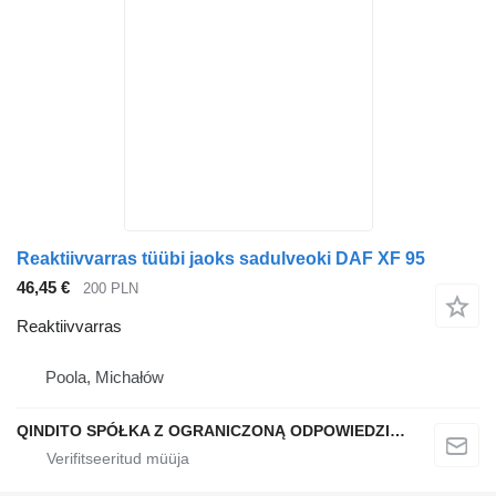
Reaktiivvarras tüübi jaoks sadulveoki DAF XF 95
46,45 €
200 PLN
Reaktiivvarras
Poola, Michałów
QINDITO SPÓŁKA Z OGRANICZONĄ ODPOWIEDZIALNOŚCIĄ