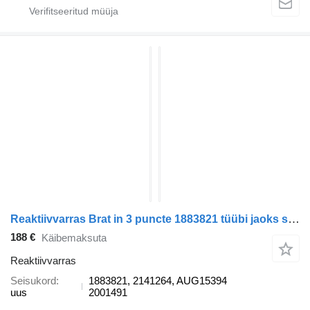
Reaktiivvarras Brat in 3 puncte 1883821 tüübi jaoks sadulveoki DAF XF
188 €
Käibemaksuta
Reaktiivvarras
Seisukord
1883821, 2141264, AUG15394
uus
2001491