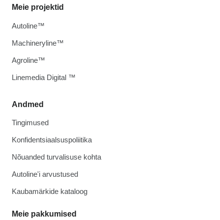
Meie projektid
Autoline™
Machineryline™
Agroline™
Linemedia Digital ™
Andmed
Tingimused
Konfidentsiaalsuspoliitika
Nõuanded turvalisuse kohta
Autoline'i arvustused
Kaubamärkide kataloog
Meie pakkumised