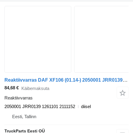
Reaktiivvarras DAF XF106 (01.14-) 2050001 JRR0139 tüübi jaoks sadulveoki DAF XF106 (2014-)
84,68 €
Käibemaksuta
Reaktiivvarras
2050001 JRR0139 1261101 2111152
diisel
Eesti, Tallinn
TruckParts Eesti OÜ