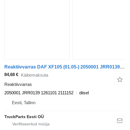
Reaktiivvarras DAF XF105 (01.05-) 2050001 JRR0139 tüübi jaoks sadulveoki DAF XF95, XF105 (2001-2014)
84,68 €
Käibemaksuta
Reaktiivvarras
2050001 JRR0139 1261101 2111152
diisel
Eesti, Tallinn
TruckParts Eesti OÜ