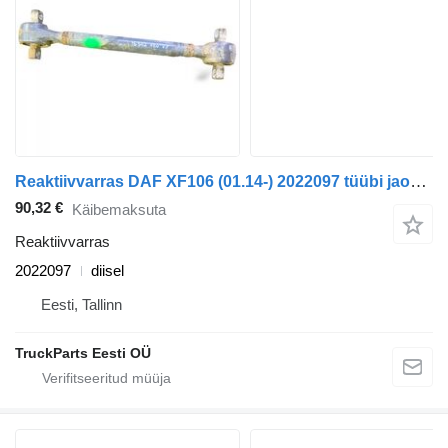
Reaktiivvarras DAF XF106 (01.14-) 2022097 tüübi jaoks sadulveoki DAF XF106 (2014-)
90,32 €
Käibemaksuta
Reaktiivvarras
2022097
diisel
Eesti, Tallinn
TruckParts Eesti OÜ