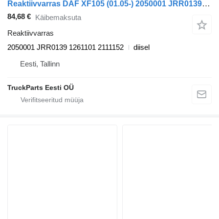
Reaktiivvarras DAF XF105 (01.05-) 2050001 JRR0139 tüübi jaoks sadulveoki DAF XF95, XF105 (2001-2014)
84,68 €
Käibemaksuta
Reaktiivvarras
2050001 JRR0139 1261101 2111152
diisel
Eesti, Tallinn
TruckParts Eesti OÜ