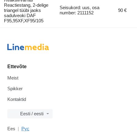
Reactiestang, 2-delige
Seisukord: uus, osa
triangel tüübi jaoks
90 €
number: 2111152
sadulveoki DAF
F95,95XF,XF95/105
Ettevõte
Meist
Spikker
Kontaktid
Eesti / eesti
Ees
Рус