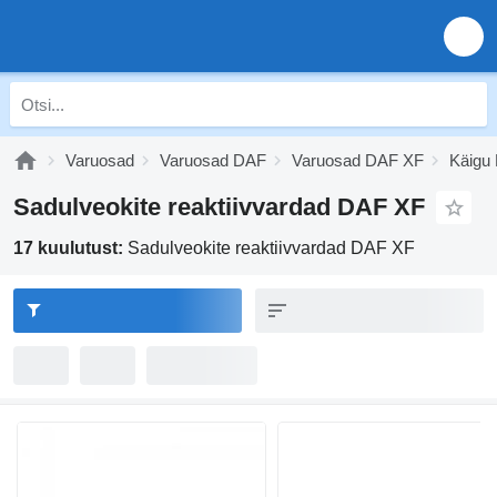
Varuosad
Varuosad DAF
Varuosad DAF XF
Käigu
Sadulveokite reaktiivvardad DAF XF
17 kuulutust:
Sadulveokite reaktiivvardad DAF XF