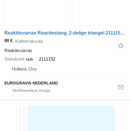
Reaktiivvarras Reactiestang, 2-delige triangel 2111152 tüübi jaoks sadulveoki DAF F95,95XF,XF95/105
90 €
Käibemaksuta
Reaktiivvarras
Seisukord
uus
2111152
Holland, Oss
EUROGRAVIS NEDERLAND