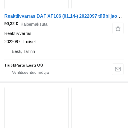
Reaktiivvarras DAF XF106 (01.14-) 2022097 tüübi jaoks sadulveoki DAF XF106 (2014-)
90,32 €
Käibemaksuta
Reaktiivvarras
2022097
diisel
Eesti, Tallinn
TruckParts Eesti OÜ