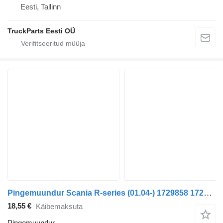
Eesti, Tallinn
TruckParts Eesti OÜ
Pingemuundur Scania R-series (01.04-) 1729858 1729574 tüübi jaoks sadulveoki Scania P,G,R,T-series (2004-2017)
18,55 €
Käibemaksuta
Pingemuundur