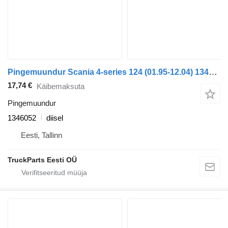
Pingemuundur Scania 4-series 124 (01.95-12.04) 1346052 tüübi jaoks sadulveoki Scania 4-series (1995-2006)
17,74 €
Käibemaksuta
Pingemuundur
1346052
diisel
Eesti, Tallinn
TruckParts Eesti OÜ