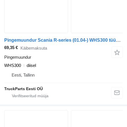
Pingemuundur Scania R-series (01.04-) WHS300 tüübi jaoks sadulveoki Scania P,G,R,T-series (2004-2017)
69,35 €
Käibemaksuta
Pingemuundur
WHS300
diisel
Eesti, Tallinn
TruckParts Eesti OÜ