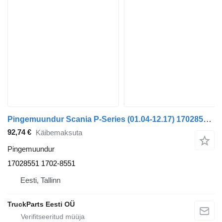
Pingemuundur Scania P-Series (01.04-12.17) 17028551 tüübi jaoks sadulveoki Scania P-Series (01.04-12.17)
92,74 €
Käibemaksuta
Pingemuundur
17028551 1702-8551
Eesti, Tallinn
TruckParts Eesti OÜ