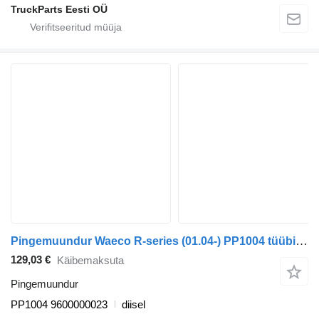
TruckParts Eesti OÜ
Pingemuundur Waeco R-series (01.04-) PP1004 tüübi jaoks sadulveoki Scania P,G,R,T-series (2004-2017)
129,03 €
Käibemaksuta
Pingemuundur
PP1004 9600000023
diisel