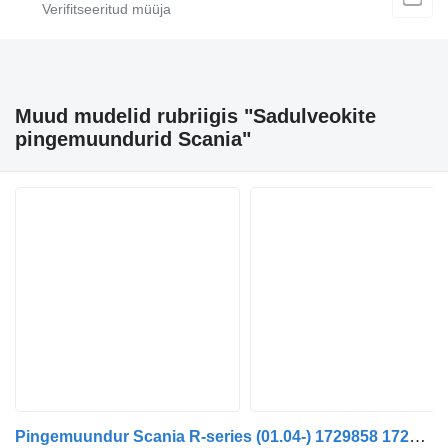
Muud mudelid rubriigis "Sadulveokite
pingemuundurid Scania"
Pingemuundur Scania R-series (01.04-) 1729858 1729574 tüübi jaoks sadulveoki Scania P,G,R,T-series (2004-2017)