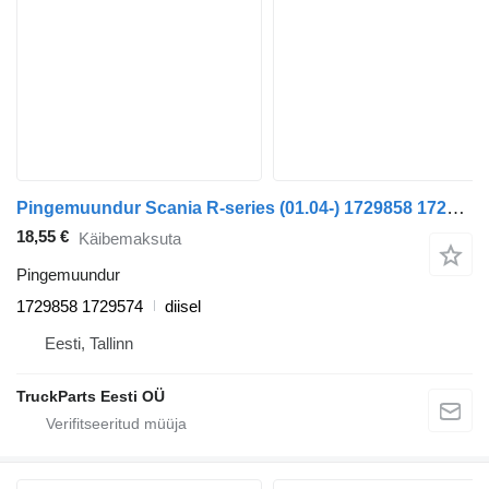
Pingemuundur Scania R-series (01.04-) 1729858 1729574 tüübi jaoks sadulveoki Scania P,G,R,T-series (2004-2017)
18,55 €
Käibemaksuta
Pingemuundur
1729858 1729574
diisel
Eesti, Tallinn
TruckParts Eesti OÜ