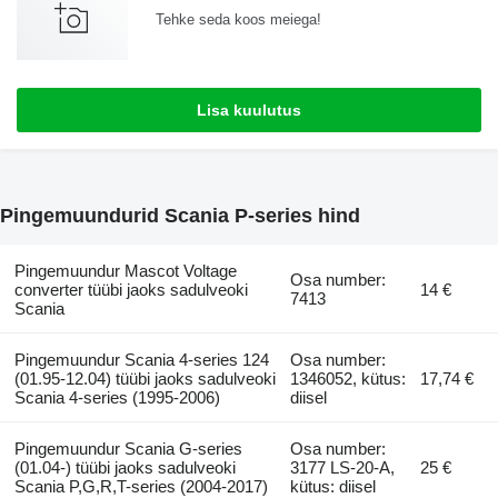
Tehke seda koos meiega!
Lisa kuulutus
Pingemuundurid Scania P-series hind
Pingemuundur Mascot Voltage
Osa number:
converter tüübi jaoks sadulveoki
14 €
7413
Scania
Pingemuundur Scania 4-series 124
Osa number:
(01.95-12.04) tüübi jaoks sadulveoki
1346052, kütus:
17,74 €
Scania 4-series (1995-2006)
diisel
Pingemuundur Scania G-series
Osa number:
(01.04-) tüübi jaoks sadulveoki
3177 LS-20-A,
25 €
Scania P,G,R,T-series (2004-2017)
kütus: diisel