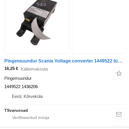
Pingemuundur Scania Voltage converter 1449522 tüübi jaoks sadulveoki Scania P94
16,25 €
Käibemaksuta
Pingemuundur
1449522 1436206
Eesti, Kõrveküla
TSvaruosad