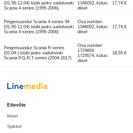
(01.95-12.04) tüübi jaoks sadulveoki
1346052, kütus:
17,74 €
Scania 4-series (1995-2006)
diisel
Pingemuundur Scania 4-series 94
Osa number:
(01.95-12.04) tüübi jaoks sadulveoki
1346052, kütus:
17,74 €
Scania 4-series (1995-2006)
diisel
Osa number:
Pingemuundur Scania R-series
1729858
(01.04-) tüübi jaoks sadulveoki
18,55 €
1729574, kütus:
Scania P,G,R,T-series (2004-2017)
diisel
Ettevõte
Meist
Spikker