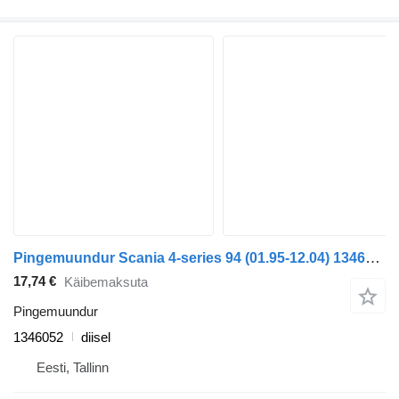
Pingemuundur Scania 4-series 94 (01.95-12.04) 1346052 tüübi jaoks sadulveoki Scania 4-series (1995-2006)
17,74 €
Käibemaksuta
Pingemuundur
1346052
diisel
Eesti, Tallinn