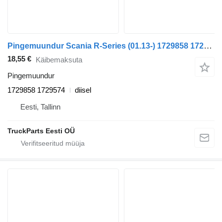
Pingemuundur Scania R-Series (01.13-) 1729858 1729574 tüübi jaoks sadulveoki Scania P,G,R,T-series (2004-2017)
18,55 €
Käibemaksuta
Pingemuundur
1729858 1729574
diisel
Eesti, Tallinn
TruckParts Eesti OÜ