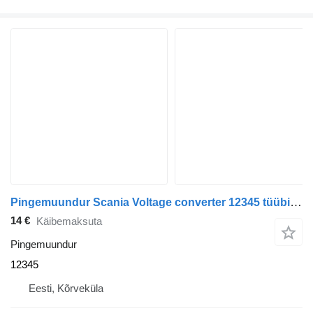
Pingemuundur Scania Voltage converter 12345 tüübi jaoks sadulveoki Scania
14 €
Käibemaksuta
Pingemuundur
12345
Eesti, Kõrveküla