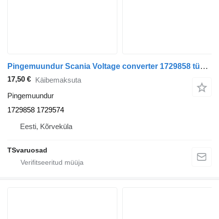
Pingemuundur Scania Voltage converter 1729858 tüübi jaoks sadulveoki Scania R420
17,50 €
Käibemaksuta
Pingemuundur
1729858 1729574
Eesti, Kõrveküla
TSvaruosad