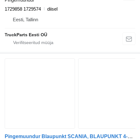
1729858 1729574
diisel
Eesti, Tallinn
TruckParts Eesti OÜ
Pingemuundur Blaupunkt SCANIA, BLAUPUNKT 4-series 124 (01.95-12.04) BP5304V 8558089 tüübi jaoks sadulveoki Scania 4-series (1995-2006)