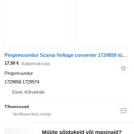
Pingemuundur Scania Voltage converter 1729858 tüübi jaoks sadulveoki Scania R620
17,50 €
Käibemaksuta
Pingemuundur
1729858 1729574
Eesti, Kõrveküla
TSvaruosad
Müüte sõidukeid või masinaid?