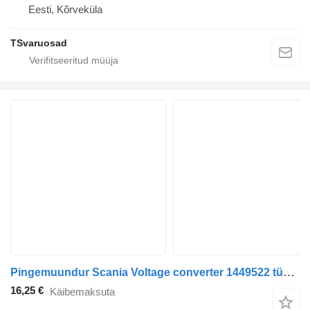
Eesti, Kõrveküla
TSvaruosad
Pingemuundur Scania Voltage converter 1449522 tüübi jaoks sadulveoki Scania R420
16,25 €
Käibemaksuta