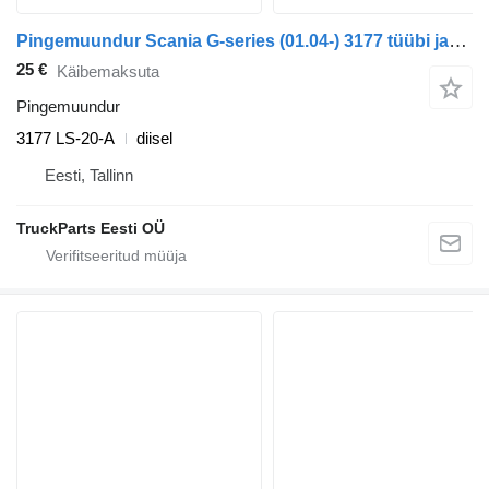
Pingemuundur Scania G-series (01.04-) 3177 tüübi jaoks sadulveoki Scania P,G,R,T-series (2004-2017)
25 €
Käibemaksuta
Pingemuundur
3177 LS-20-A
diisel
Eesti, Tallinn
TruckParts Eesti OÜ