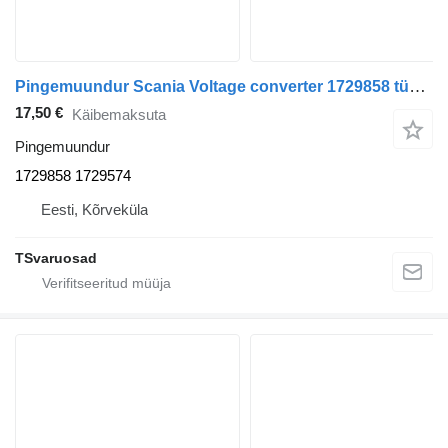
Pingemuundur Scania Voltage converter 1729858 tüübi jaoks sadulveoki Scania R440
17,50 €
Käibemaksuta
Pingemuundur
1729858 1729574
Eesti, Kõrveküla
TSvaruosad