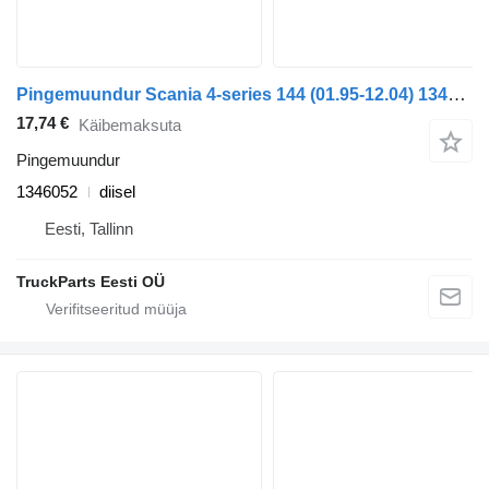
Pingemuundur Scania 4-series 144 (01.95-12.04) 1346052 tüübi jaoks sadulveoki Scania 4-series (1995-2006)
17,74 €
Käibemaksuta
Pingemuundur
1346052
diisel
Eesti, Tallinn
TruckParts Eesti OÜ