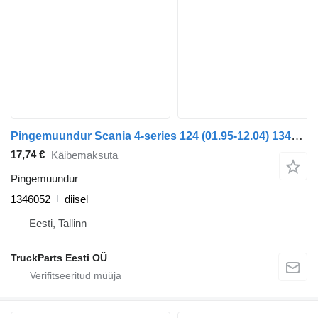
Pingemuundur Scania 4-series 124 (01.95-12.04) 1346052 tüübi jaoks sadulveoki Scania 4-series (1995-2006)
17,74 €
Käibemaksuta
Pingemuundur
1346052
diisel
Eesti, Tallinn
TruckParts Eesti OÜ