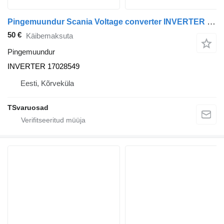
Pingemuundur Scania Voltage converter INVERTER tüübi jaoks sadulveoki Scania R440
50 €
Käibemaksuta
Pingemuundur
INVERTER 17028549
Eesti, Kõrveküla
TSvaruosad