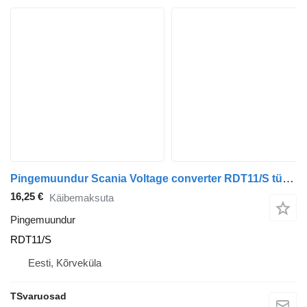
Pingemuundur Scania Voltage converter RDT11/S tüübi jaoks sadulveoki Scania P230
16,25 €
Käibemaksuta
Pingemuundur
RDT11/S
Eesti, Kõrveküla
TSvaruosad