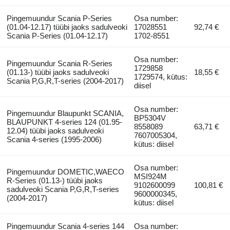
Pingemuundur Scania P-Series
Osa number:
(01.04-12.17) tüübi jaoks sadulveoki
17028551
92,74 €
Scania P-Series (01.04-12.17)
1702-8551
Osa number:
Pingemuundur Scania R-Series
1729858
(01.13-) tüübi jaoks sadulveoki
18,55 €
1729574, kütus:
Scania P,G,R,T-series (2004-2017)
diisel
Osa number:
Pingemuundur Blaupunkt SCANIA,
BP5304V
BLAUPUNKT 4-series 124 (01.95-
8558089
63,71 €
12.04) tüübi jaoks sadulveoki
7607005304,
Scania 4-series (1995-2006)
kütus: diisel
Osa number:
Pingemuundur DOMETIC,WAECO
MSI924M
R-Series (01.13-) tüübi jaoks
9102600099
100,81 €
sadulveoki Scania P,G,R,T-series
9600000345,
(2004-2017)
kütus: diisel
Pingemuundur Scania 4-series 144
Osa number: