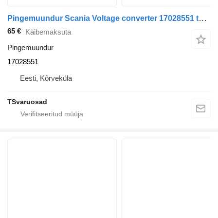
Pingemuundur Scania Voltage converter 17028551 tüübi jaoks sadulveoki Scania R420
65 €
Käibemaksuta
Pingemuundur
17028551
Eesti, Kõrveküla
TSvaruosad