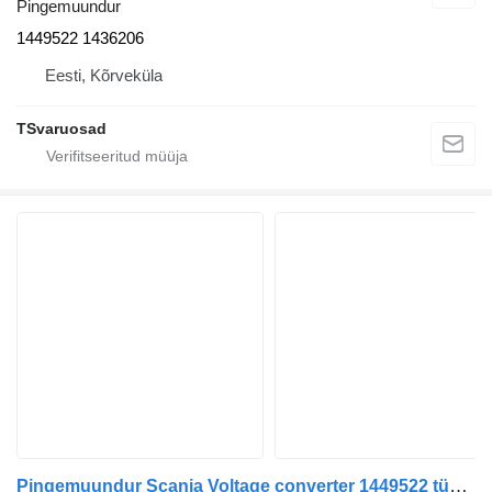
Pingemuundur
1449522 1436206
Eesti, Kõrveküla
TSvaruosad
Pingemuundur Scania Voltage converter 1449522 tüübi jaoks sadulveoki Scania 124