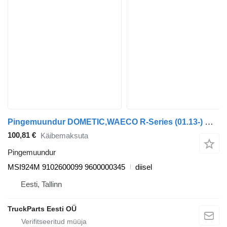
Pingemuundur DOMETIC,WAECO R-Series (01.13-) MSI924M tüübi jaoks sadulveoki Scania P,G,R,T-series (2004-2017)
100,81 €
Käibemaksuta
Pingemuundur
MSI924M 9102600099 9600000345
diisel
Eesti, Tallinn
TruckParts Eesti OÜ