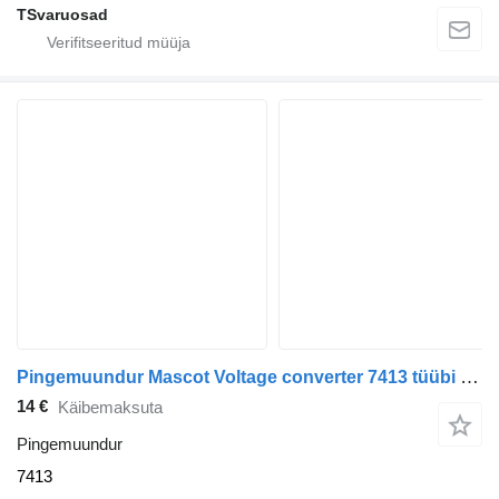
TSvaruosad
Pingemuundur Mascot Voltage converter 7413 tüübi jaoks sadulveoki Scania
14 €
Käibemaksuta
Pingemuundur
7413