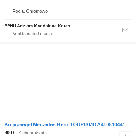
Poola, Chróstowo
PPHU Artzłom Magdalena Kotas
Küljepeegel Mercedes-Benz TOURISMO A4108104416 A4108100616 tüübi jaoks bussi Setra S500
800 €
Käibemaksuta