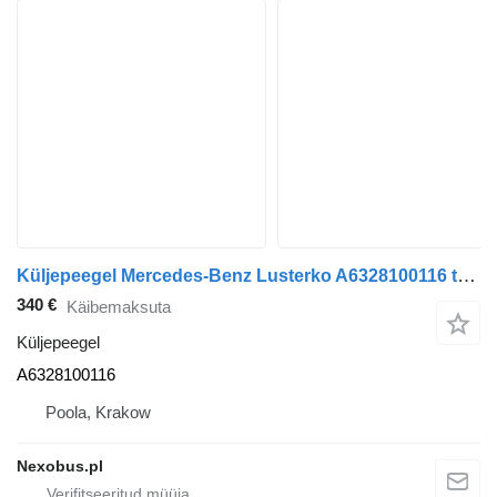
Küljepeegel Mercedes-Benz Lusterko A6328100116 tüübi jaoks bussi Mercedes-Benz Tourismo Travego
340 €
Käibemaksuta
Küljepeegel
A6328100116
Poola, Krakow
Nexobus.pl