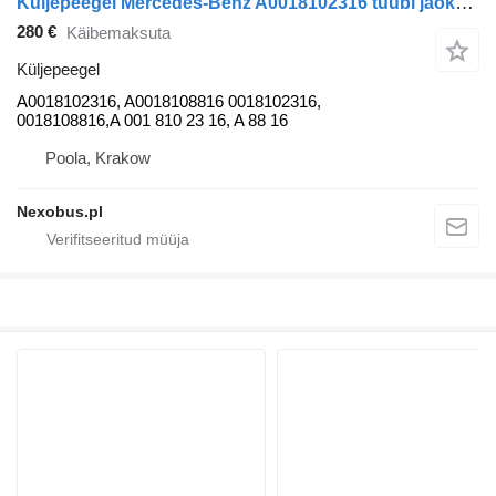
Küljepeegel Mercedes-Benz A0018102316 tüübi jaoks bussi Setra 415NF
280 €
Käibemaksuta
Küljepeegel
A0018102316, A0018108816 0018102316,
0018108816,A 001 810 23 16, A 88 16
Poola, Krakow
Nexobus.pl