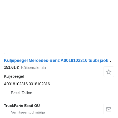
Küljepeegel Mercedes-Benz A0018102316 tüübi jaoks bussi Mercedes-Benz CITARO (01.98-)
151,61 €
Käibemaksuta
Küljepeegel
A0018102316 0018102316
Eesti, Tallinn
TruckParts Eesti OÜ