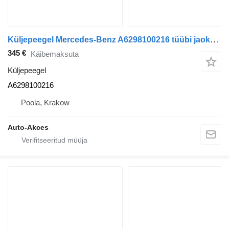
Küljepeegel Mercedes-Benz A6298100216 tüübi jaoks bussi Mercedes-Benz Tourismo Travego O580
345 €
Käibemaksuta
Küljepeegel
A6298100216
Poola, Krakow
Auto-Akces