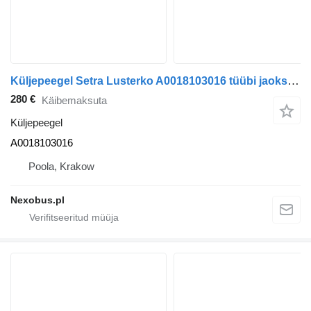
Küljepeegel Setra Lusterko A0018103016 tüübi jaoks bussi Mercedes-Benz Integro Conecto
280 €
Käibemaksuta
Küljepeegel
A0018103016
Poola, Krakow
Nexobus.pl