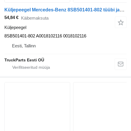
Küljepeegel Mercedes-Benz 8SB501401-802 tüübi jaoks bussi Mercedes-Benz CITARO (01.98-)
54,84 €
Käibemaksuta
Küljepeegel
8SB501401-802 A0018102116 0018102116
Eesti, Tallinn
TruckParts Eesti OÜ