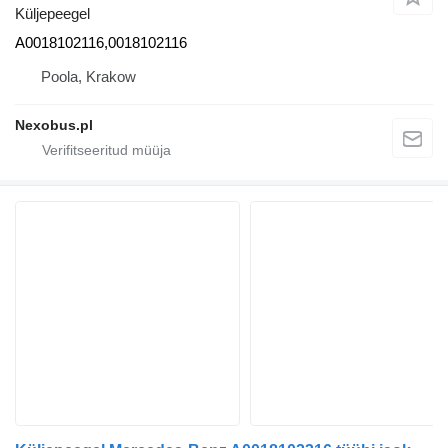
Küljepeegel
A0018102116,0018102116
Poola, Krakow
Nexobus.pl