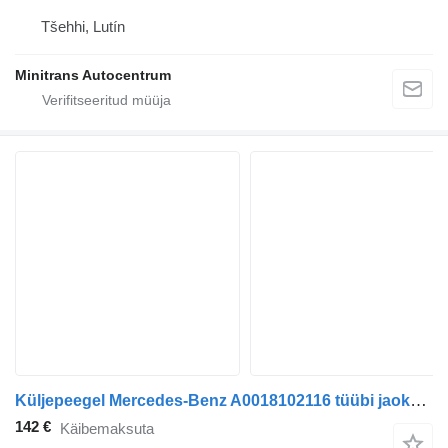
Tšehhi, Lutín
Minitrans Autocentrum
Küljepeegel Mercedes-Benz A0018102116 tüübi jaoks bussi Setra 315UL GTHD 415NF
142 €
Käibemaksuta