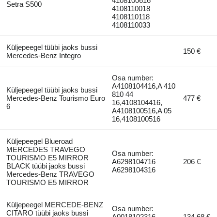
4108100616
Setra S500
4108110018
4108110118
4108110033
Küljepeegel tüübi jaoks bussi
150 €
Mercedes-Benz Integro
Osa number:
A4108104416,A 410
Küljepeegel tüübi jaoks bussi
810 44
Mercedes-Benz Tourismo Euro
477 €
16,4108104416,
6
A4108100516,A 05
16,4108100516
Küljepeegel Blueroad
MERCEDES TRAVEGO
Osa number:
TOURISMO E5 MIRROR
A6298104716
206 €
BLACK tüübi jaoks bussi
A6298104316
Mercedes-Benz TRAVEGO
TOURISMO E5 MIRROR
Küljepeegel MERCEDE-BENZ
Osa number:
CITARO tüübi jaoks bussi
A0018102316
134,68 €