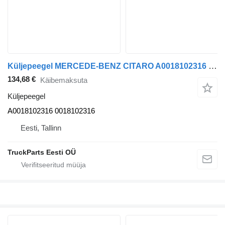
Küljepeegel MERCEDE-BENZ CITARO A0018102316 tüübi jaoks bussi Mercedes-Benz CITARO (01.98-)
134,68 €
Käibemaksuta
Küljepeegel
A0018102316 0018102316
Eesti, Tallinn
TruckParts Eesti OÜ