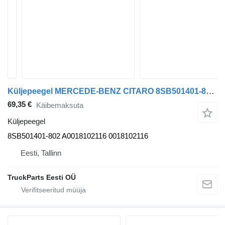
Küljepeegel MERCEDE-BENZ CITARO 8SB501401-802 tüübi jaoks bussi Mercedes-Benz CITARO (01.98-)
69,35 €
Käibemaksuta
Küljepeegel
8SB501401-802 A0018102116 0018102116
Eesti, Tallinn
TruckParts Eesti OÜ