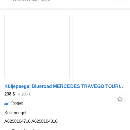
Küljepeegel Blueroad MERCEDES TRAVEGO TOURISMO E5 MIRROR BLACK A6298104716 tüübi jaoks bussi Mercedes-Benz TRAVEGO TOURISMO E5 MIRROR
238 $
≈ 206 €
Tootjalt
Küljepeegel
A6298104716 A6298104316