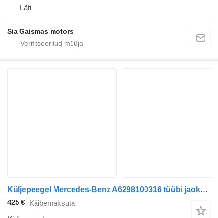
Läti
Sia Gaismas motors
Küljepeegel Mercedes-Benz A6298100316 tüübi jaoks bussi Mercedes-Benz Tourismo Travego O580
425 €
Käibemaksuta