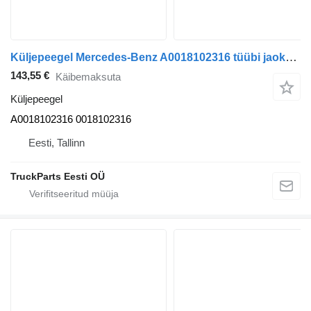
Küljepeegel Mercedes-Benz A0018102316 tüübi jaoks bussi Mercedes-Benz CITARO (01.98-)
143,55 €
Käibemaksuta
Küljepeegel
A0018102316 0018102316
Eesti, Tallinn
TruckParts Eesti OÜ