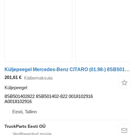
Küljepeegel Mercedes-Benz CITARO (01.98-) 8SB501402822 tüübi jaoks bussi Mercedes-Benz Bus II (1996-)
201,61 €
Käibemaksuta
Küljepeegel
8SB501402822 8SB501402-822 0018102916
A0018102916
Eesti, Tallinn
TruckParts Eesti OÜ