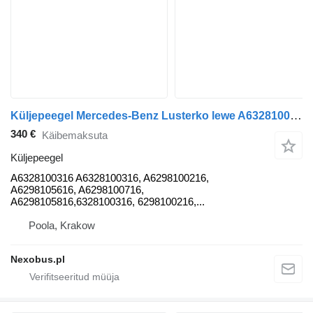
Küljepeegel Mercedes-Benz Lusterko lewe A6328100316 tüübi jaoks bussi Mercedes-Benz Tourismo Travego
340 €
Käibemaksuta
Küljepeegel
A6328100316 A6328100316, A6298100216,
A6298105616, A6298100716,
A6298105816,6328100316, 6298100216,...
Poola, Krakow
Nexobus.pl