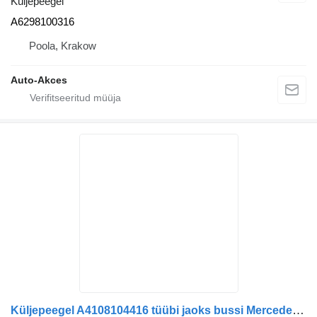
Küljepeegel
A6298100316
Poola, Krakow
Auto-Akces
Küljepeegel A4108104416 tüübi jaoks bussi Mercedes-Benz Tourismo Euro 6