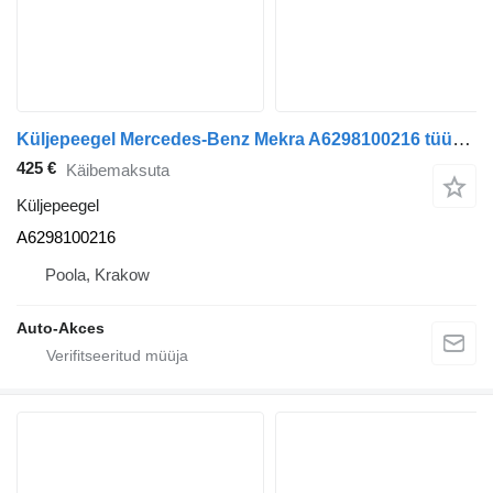
Küljepeegel Mercedes-Benz Mekra A6298100216 tüübi jaoks bussi Mercedes-Benz Tourismo Travego O580
425 €
Käibemaksuta
Küljepeegel
A6298100216
Poola, Krakow
Auto-Akces