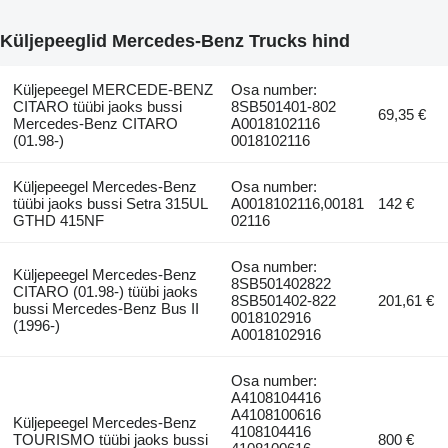
Küljepeeglid Mercedes-Benz Trucks hind
Küljepeegel MERCEDE-BENZ
Osa number:
CITARO tüübi jaoks bussi
8SB501401-802
69,35 €
Mercedes-Benz CITARO
A0018102116
(01.98-)
0018102116
Küljepeegel Mercedes-Benz
Osa number:
tüübi jaoks bussi Setra 315UL
A0018102116,00181
142 €
GTHD 415NF
02116
Osa number:
Küljepeegel Mercedes-Benz
8SB501402822
CITARO (01.98-) tüübi jaoks
8SB501402-822
201,61 €
bussi Mercedes-Benz Bus II
0018102916
(1996-)
A0018102916
Osa number:
A4108104416
A4108100616
Küljepeegel Mercedes-Benz
4108104416
TOURISMO tüübi jaoks bussi
800 €