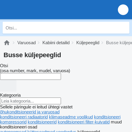
Varuosad
Kabiini detailid
Küljepeeglid
Busse küljep
Busse küljepeeglid
Otsi
(osa number, mark, mudel, varuosa)
Kategooria
Sellele päringule ei leitud ühtegi vastet
õhukonditsioneerid ja varuosad
konditsioneeri radiaatorid
kliimaseadme voolikud
konditsioneeri
kompressorid
konditsioneerid
konditsioneeri filter-kuivatid
muud
konditsioneeri osad
autonoomsed kütteseadmed
vooderdus
küljepeeglid