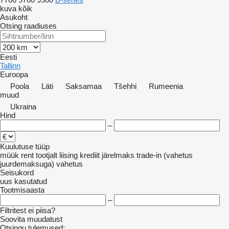
kuva kõik
Asukoht
Otsing raadiuses
Eesti
Tallinn
Euroopa
Poola
Läti
Saksamaa
Tšehhi
Rumeenia
muud
Ukraina
Hind
–
Kuulutuse tüüp
müük
rent
tootjalt
liising
krediit
järelmaks
trade-in (vahetus
juurdemaksuga)
vahetus
Seisukord
uus
kasutatud
Tootmisaasta
–
Filtritest ei piisa?
Soovita muudatust
Otsingu tulemused: