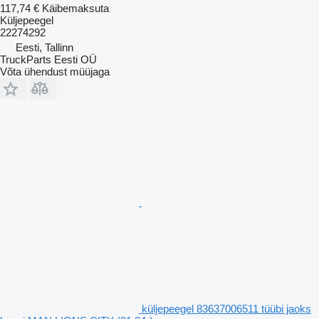
117,74 €
Käibemaksuta
Küljepeegel
22274292
Eesti, Tallinn
TruckParts Eesti OÜ
Võta ühendust müüjaga
küljepeegel 83637006511 tüübi jaoks