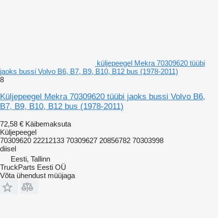
küljepeegel Mekra 70309620 tüübi
jaoks bussi Volvo B6, B7, B9, B10, B12 bus (1978-2011)
8
Küljepeegel Mekra 70309620 tüübi jaoks bussi Volvo B6,
B7, B9, B10, B12 bus (1978-2011)
72,58 €
Käibemaksuta
Küljepeegel
70309620 22212133 70309627 20856782 70303998
diisel
Eesti, Tallinn
TruckParts Eesti OÜ
Võta ühendust müüjaga