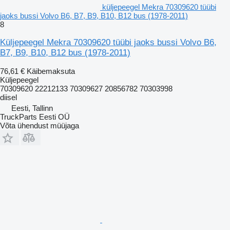
küljepeegel Mekra 70309620 tüübi
jaoks bussi Volvo B6, B7, B9, B10, B12 bus (1978-2011)
8
Küljepeegel Mekra 70309620 tüübi jaoks bussi Volvo B6,
B7, B9, B10, B12 bus (1978-2011)
76,61 €
Käibemaksuta
Küljepeegel
70309620 22212133 70309627 20856782 70303998
diisel
Eesti, Tallinn
TruckParts Eesti OÜ
Võta ühendust müüjaga