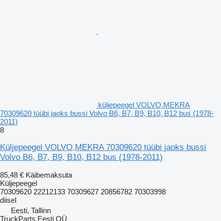
küljepeegel VOLVO,MEKRA
70309620 tüübi jaoks bussi Volvo B6, B7, B9, B10, B12 bus (1978-
2011)
8
Küljepeegel VOLVO,MEKRA 70309620 tüübi jaoks bussi
Volvo B6, B7, B9, B10, B12 bus (1978-2011)
85,48 €
Käibemaksuta
Küljepeegel
70309620 22212133 70309627 20856782 70303998
diisel
Eesti, Tallinn
TruckParts Eesti OÜ