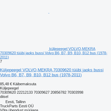
küljepeegel VOLVO,MEKRA
70309620 tüübi jaoks bussi Volvo B6, B7, B9, B10, B12 bus (1978-
2011)
7
Küljepeegel VOLVO,MEKRA 70309620 tüübi jaoks bussi
Volvo B6, B7, B9, B10, B12 bus (1978-2011)
85,48 €
Käibemaksuta
Küljepeegel
70309620 22212133 70309627 20856782 70303998
diisel
Eesti, Tallinn
TruckParts Eesti OÜ
Võta ühendust müüjaga