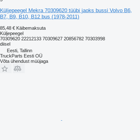
Küljepeegel Mekra 70309620 tüübi jaoks bussi Volvo B6,
B7, B9, B10, B12 bus (1978-2011)
85,48 €
Käibemaksuta
Küljepeegel
70309620 22212133 70309627 20856782 70303998
diisel
Eesti, Tallinn
TruckParts Eesti OÜ
Võta ühendust müüjaga