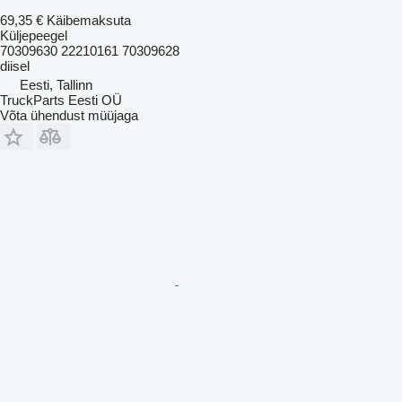
69,35 €
Käibemaksuta
Küljepeegel
70309630 22210161 70309628
diisel
Eesti, Tallinn
TruckParts Eesti OÜ
Võta ühendust müüjaga