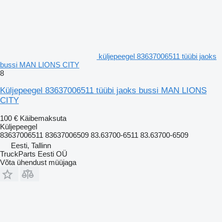
küljepeegel 83637006511 tüübi jaoks
bussi MAN LIONS CITY
8
Küljepeegel 83637006511 tüübi jaoks bussi MAN LIONS
CITY
100 €
Käibemaksuta
Küljepeegel
83637006511 83637006509 83.63700-6511 83.63700-6509
Eesti, Tallinn
TruckParts Eesti OÜ
Võta ühendust müüjaga