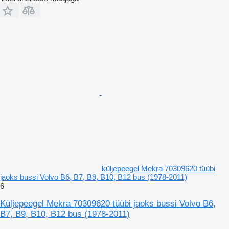
küljepeegel Mekra 70309620 tüübi
jaoks bussi Volvo B6, B7, B9, B10, B12 bus (1978-2011)
6
Küljepeegel Mekra 70309620 tüübi jaoks bussi Volvo B6,
B7, B9, B10, B12 bus (1978-2011)