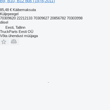
B9, B10, B12 bus (1978-2011)
85,48 €
Käibemaksuta
Küljepeegel
70309620 22212133 70309627 20856782 70303998
diisel
Eesti, Tallinn
TruckParts Eesti OÜ
Võta ühendust müüjaga