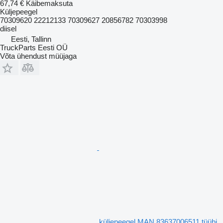
67,74 €
Käibemaksuta
Küljepeegel
70309620 22212133 70309627 20856782 70303998
diisel
Eesti, Tallinn
TruckParts Eesti OÜ
Võta ühendust müüjaga
küljepeegel MAN 83637006511 tüübi