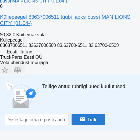
bussi MAN LIONS CITY (01.04-)
6
Küljepeegel 83637006511 tüübi jaoks bussi MAN LIONS
CITY (01.04-)
90,32 €
Käibemaksuta
Küljepeegel
83637006511 83637006509 83.63700-6511 83.63700-6509
Eesti, Tallinn
TruckParts Eesti OÜ
Võta ühendust müüjaga
Tellige antud rubriigi uued kuulutused
Telli