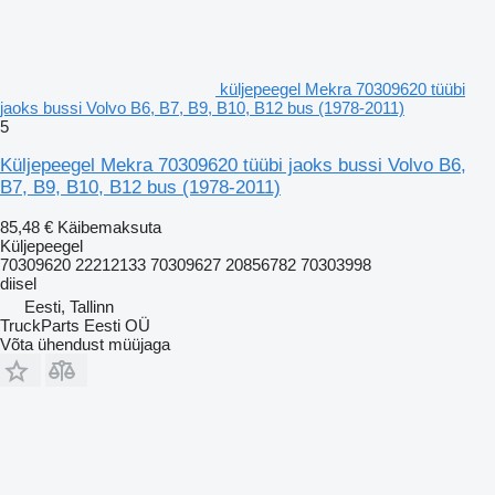
küljepeegel Mekra 70309620 tüübi
jaoks bussi Volvo B6, B7, B9, B10, B12 bus (1978-2011)
5
Küljepeegel Mekra 70309620 tüübi jaoks bussi Volvo B6,
B7, B9, B10, B12 bus (1978-2011)
85,48 €
Käibemaksuta
Küljepeegel
70309620 22212133 70309627 20856782 70303998
diisel
Eesti, Tallinn
TruckParts Eesti OÜ
Võta ühendust müüjaga