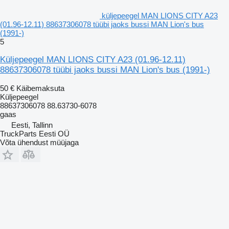
küljepeegel MAN LIONS CITY A23
(01.96-12.11) 88637306078 tüübi jaoks bussi MAN Lion's bus
(1991-)
5
Küljepeegel MAN LIONS CITY A23 (01.96-12.11)
88637306078 tüübi jaoks bussi MAN Lion's bus (1991-)
50 €
Käibemaksuta
Küljepeegel
88637306078 88.63730-6078
gaas
Eesti, Tallinn
TruckParts Eesti OÜ
Võta ühendust müüjaga