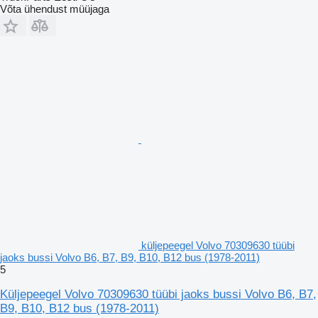
Võta ühendust müüjaga
küljepeegel Volvo 70309630 tüübi
jaoks bussi Volvo B6, B7, B9, B10, B12 bus (1978-2011)
5
Küljepeegel Volvo 70309630 tüübi jaoks bussi Volvo B6, B7,
B9, B10, B12 bus (1978-2011)