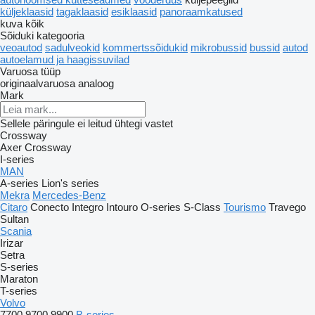
küljeklaasid
tagaklaasid
esiklaasid
panoraamkatused
kuva kõik
Sõiduki kategooria
veoautod
sadulveokid
kommertssõidukid
mikrobussid
bussid
autod
autoelamud ja haagissuvilad
Varuosa tüüp
originaalvaruosa
analoog
Mark
Sellele päringule ei leitud ühtegi vastet
Crossway
Axer
Crossway
I-series
MAN
A-series
Lion's series
Mekra
Mercedes-Benz
Citaro
Conecto
Integro
Intouro
O-series
S-Class
Tourismo
Travego
Sultan
Scania
Irizar
Setra
S-series
Maraton
T-series
Volvo
7700
9700
9900
B-series