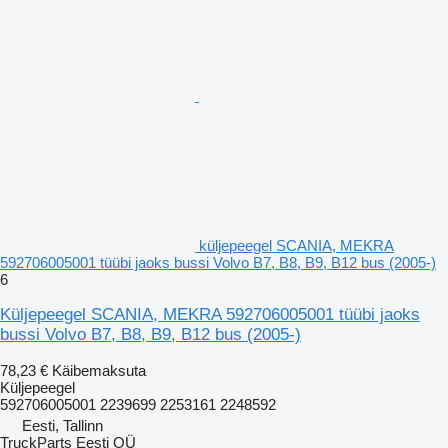
küljepeegel SCANIA, MEKRA
592706005001 tüübi jaoks bussi Volvo B7, B8, B9, B12 bus (2005-)
6
Küljepeegel SCANIA, MEKRA 592706005001 tüübi jaoks
bussi Volvo B7, B8, B9, B12 bus (2005-)
78,23 €
Käibemaksuta
Küljepeegel
592706005001 2239699 2253161 2248592
Eesti, Tallinn
TruckParts Eesti OÜ