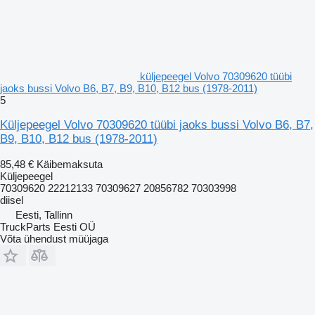
küljepeegel Volvo 70309620 tüübi
jaoks bussi Volvo B6, B7, B9, B10, B12 bus (1978-2011)
5
Küljepeegel Volvo 70309620 tüübi jaoks bussi Volvo B6, B7,
B9, B10, B12 bus (1978-2011)
85,48 €
Käibemaksuta
Küljepeegel
70309620 22212133 70309627 20856782 70303998
diisel
Eesti, Tallinn
TruckParts Eesti OÜ
Võta ühendust müüjaga