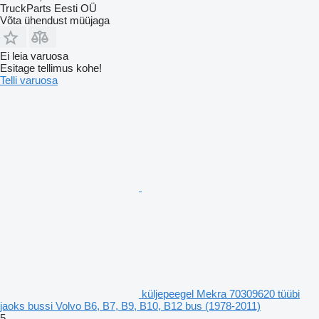
TruckParts Eesti OÜ
Võta ühendust müüjaga
Ei leia varuosa
Esitage tellimus kohe!
Telli varuosa
küljepeegel Mekra 70309620 tüübi
jaoks bussi Volvo B6, B7, B9, B10, B12 bus (1978-2011)
5