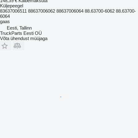
148,39 €
Käibemaksuta
Küljepeegel
83637006511 88637006062 88637006064 88.63700-6062 88.63700-
6064
gaas
Eesti, Tallinn
TruckParts Eesti OÜ
Võta ühendust müüjaga