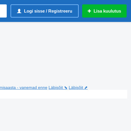
Logi sisse / Registreeru
Lisa kuulutus
misaasta - vanemad enne
Läbisõit ⬊
Läbisõit ⬈