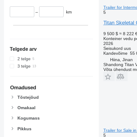
Trailer for Inter
–
km
5
Titan Skeletal
9 500 $
≈ 8 222 
Konteiner vedu p
2026
Seisukord
uus
Telgede arv
Kandevõime
55 
2 telge
Hiina, Jinan
Shandong Titan Ve
3 telge
Võta ühendust m
Omadused
Tõstejõud
Omakaal
Kogumass
Pikkus
Trailer for Sale i
5