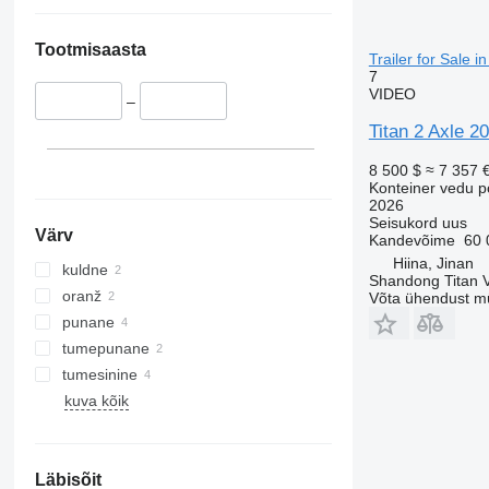
Tootmisaasta
Trailer for Sale i
7
VIDEO
–
Titan 2 Axle 20
8 500 $
≈ 7 357 
Konteiner vedu p
2026
Seisukord
uus
Värv
Kandevõime
60 
Hiina, Jinan
kuldne
Shandong Titan Ve
oranž
Võta ühendust m
punane
tumepunane
tumesinine
kuva kõik
Läbisõit