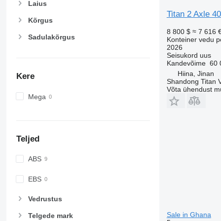
Laius
Titan 2 Axle 4
Kõrgus
8 800 $
≈ 7 616 
Sadulakõrgus
Konteiner vedu p
2026
Seisukord
uus
Kandevõime
60 
Hiina, Jinan
Kere
Shandong Titan Ve
Võta ühendust m
Mega
Teljed
ABS
EBS
Vedrustus
Sale in Ghana
Telgede mark