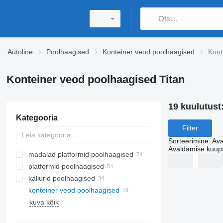
Autoline
Poolhaagised
Konteiner veod poolhaagised
Kont
Konteiner veod poolhaagised Titan
19 kuulutust
Kategooria
Filter
Sorteerimine
:
Ava
Avaldamise kuup
madalad platformid poolhaagised
platformid poolhaagised
kallurid poolhaagised
konteiner veod poolhaagised
kuva kõik