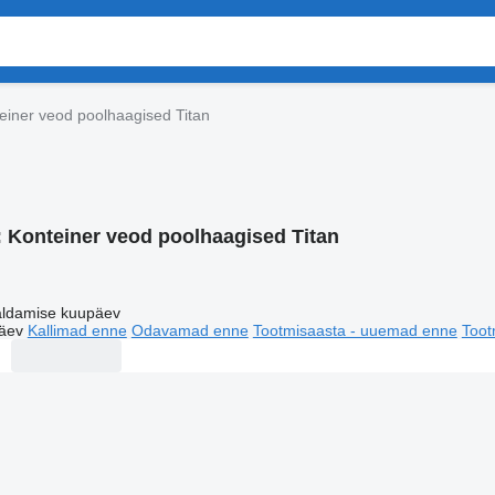
einer veod poolhaagised Titan
:
Konteiner veod poolhaagised Titan
ldamise kuupäev
äev
Kallimad enne
Odavamad enne
Tootmisaasta - uuemad enne
Toot