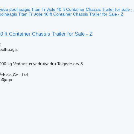
olhaagis Titan Tri Axle 40 ft Container Chassis Trailer for Sale - Z
40 ft Container Chassis Trailer for Sale - Z
€
oolhaagis
000 kg
Vedrustus
vedru/vedru
Telgede arv
3
hicle Co., Ltd.
üüjaga