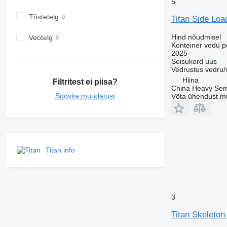
5
Tõstetelg
Titan Side Loa
Hind nõudmisel
Veotelg
Konteiner vedu p
2025
Seisukord
uus
Vedrustus
vedru/
Hiina
Filtritest ei piisa?
China Heavy Semi 
Soovita muudatust
Võta ühendust m
Titan info
3
Titan Skeleton