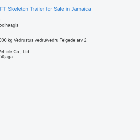
0FT Skeleton Trailer for Sale in Jamaica
€
oolhaagis
000 kg
Vedrustus
vedru/vedru
Telgede arv
2
hicle Co., Ltd.
üüjaga