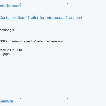
modal Transport
 Container Semi Trailer for Intermodal Transport
€
oolhaagis
000 kg
Vedrustus
vedru/vedru
Telgede arv
3
hicle Co., Ltd.
üüjaga
n Jamaica