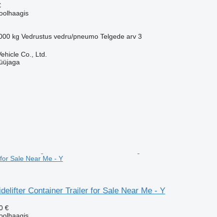
€
oolhaagis
000 kg
Vedrustus
vedru/pneumo
Telgede arv
3
hicle Co., Ltd.
üüjaga
 for Sale Near Me - Y
idelifter Container Trailer for Sale Near Me - Y
0 €
oolhaagis