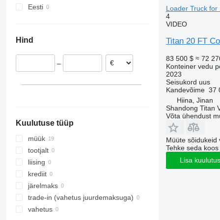
Eesti
Loader Truck for 
4
VIDEO
Hind
Titan 20 FT Co
83 500 $
≈ 72 27
–
Konteiner vedu p
2023
Seisukord
uus
Kandevõime
37 
Hiina, Jinan
Shandong Titan Ve
Võta ühendust m
Kuulutuse tüüp
müük
Müüte sõidukeid 
Tehke seda koos
tootjalt
Lisa kuulutu
liising
krediit
järelmaks
trade-in (vahetus juurdemaksuga)
vahetus