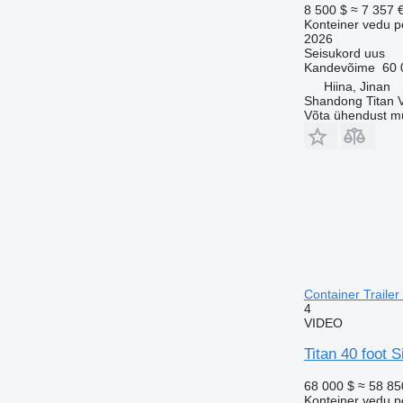
8 500 $
≈ 7 357 
Konteiner vedu p
2026
Seisukord
uus
Kandevõime
60 
Hiina, Jinan
Shandong Titan Ve
Võta ühendust m
Container Trailer
4
VIDEO
Titan 40 foot S
68 000 $
≈ 58 85
Konteiner vedu p