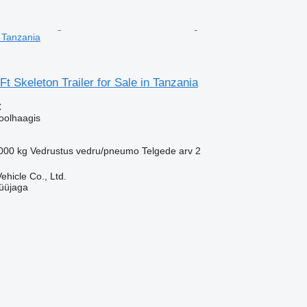
n Tanzania
Ft Skeleton Trailer for Sale in Tanzania
€
oolhaagis
000 kg
Vedrustus
vedru/pneumo
Telgede arv
2
hicle Co., Ltd.
üüjaga