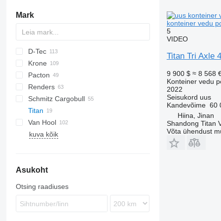
Mark
konteiner vedu po
5
VIDEO
D-Tec
2 series
ADR
CCS
Titan Tri Axle 
Krone
3 series
BPO
CT
EF
ADR
SDS
T-series
SB
9 900 $
≈ 8 568 
Pacton
4 series
FT
Sliding
OPL
SD
SC
S 24
0-2
G-series
SL
S-series
Konteiner vedu p
Renders
5 series
Stack
OPP
SDC
XS
SW
0-3
ET3
2022
Seisukord
uus
Schmitz Cargobull
O-3
T-series
Euro
Kaiser
Kandevõime
60 
Titan
TXC
ROC
S-series
SPA
CS
Hiina, Jinan
Van Hool
SCB
SP
Shandong Titan Ve
Võta ühendust m
kuva kõik
SCF
A-series
LPRS
NS
38
SCS
ADR
SGF
EX
Asukoht
Otsing raadiuses