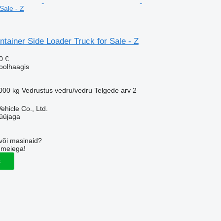
Sale - Z
ntainer Side Loader Truck for Sale - Z
0 €
oolhaagis
000 kg
Vedrustus
vedru/vedru
Telgede arv
2
hicle Co., Ltd.
üüjaga
või masinaid?
 meiega!
s