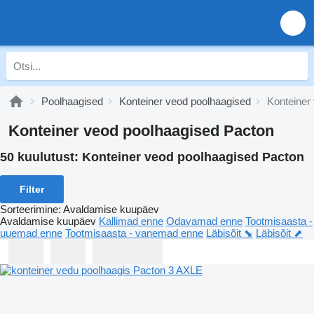
Poolhaagised
Konteiner veod poolhaagised
Konteiner
Konteiner veod poolhaagised Pacton
50 kuulutust:
Konteiner veod poolhaagised Pacton
Filter
Sorteerimine
:
Avaldamise kuupäev
Avaldamise kuupäev
Kallimad enne
Odavamad enne
Tootmisaasta -
uuemad enne
Tootmisaasta - vanemad enne
Läbisõit ⬊
Läbisõit ⬈