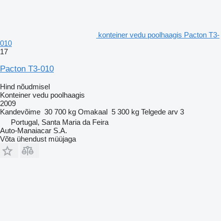
konteiner vedu poolhaagis Pacton T3-
010
17
Pacton T3-010
Hind nõudmisel
Konteiner vedu poolhaagis
2009
Kandevõime
30 700 kg
Omakaal
5 300 kg
Telgede arv
3
Portugal, Santa Maria da Feira
Auto-Manaiacar S.A.
Võta ühendust müüjaga