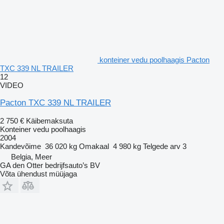
konteiner vedu poolhaagis Pacton
TXC 339 NL TRAILER
12
VIDEO
Pacton TXC 339 NL TRAILER
2 750 €
Käibemaksuta
Konteiner vedu poolhaagis
2004
Kandevõime
36 020 kg
Omakaal
4 980 kg
Telgede arv
3
Belgia, Meer
GA den Otter bedrijfsauto’s BV
Võta ühendust müüjaga