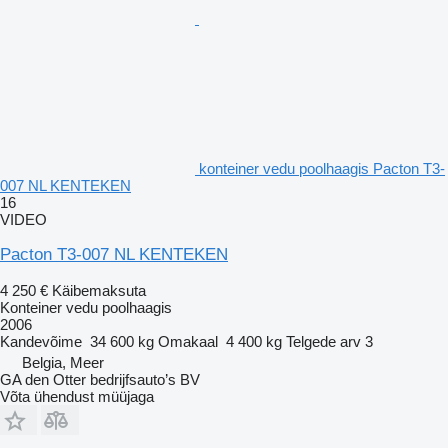
konteiner vedu poolhaagis Pacton T3-
007 NL KENTEKEN
16
VIDEO
Pacton T3-007 NL KENTEKEN
4 250 €
Käibemaksuta
Konteiner vedu poolhaagis
2006
Kandevõime
34 600 kg
Omakaal
4 400 kg
Telgede arv
3
Belgia, Meer
GA den Otter bedrijfsauto’s BV
Võta ühendust müüjaga