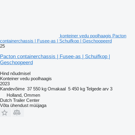
konteiner vedu poolhaagis Pacton
containerchassis | Fusee-as | Schuifkop | Geschoopeerd
25
Pacton containerchassis | Fusee-as | Schuifkop |
Geschoopeerd
Hind nõudmisel
Konteiner vedu poolhaagis
2023
Kandevõime
37 550 kg
Omakaal
5 450 kg
Telgede arv
3
Holland, Ommen
Dutch Trailer Center
Võta ühendust müüjaga