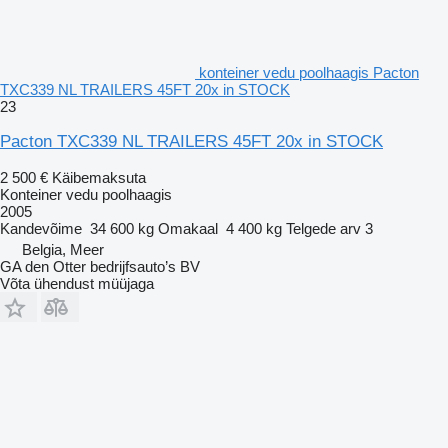
konteiner vedu poolhaagis Pacton
TXC339 NL TRAILERS 45FT 20x in STOCK
23
Pacton TXC339 NL TRAILERS 45FT 20x in STOCK
2 500 €
Käibemaksuta
Konteiner vedu poolhaagis
2005
Kandevõime
34 600 kg
Omakaal
4 400 kg
Telgede arv
3
Belgia, Meer
GA den Otter bedrijfsauto’s BV
Võta ühendust müüjaga