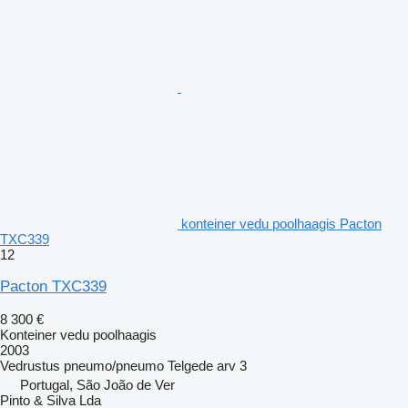
konteiner vedu poolhaagis Pacton
TXC339
12
Pacton TXC339
8 300 €
Konteiner vedu poolhaagis
2003
Vedrustus
pneumo/pneumo
Telgede arv
3
Portugal, São João de Ver
Pinto & Silva Lda