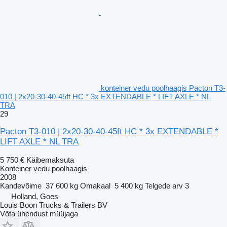
konteiner vedu poolhaagis Pacton T3-
010 | 2x20-30-40-45ft HC * 3x EXTENDABLE * LIFT AXLE * NL
TRA
29
Pacton T3-010 | 2x20-30-40-45ft HC * 3x EXTENDABLE *
LIFT AXLE * NL TRA
5 750 €
Käibemaksuta
Konteiner vedu poolhaagis
2008
Kandevõime
37 600 kg
Omakaal
5 400 kg
Telgede arv
3
Holland, Goes
Louis Boon Trucks & Trailers BV
Võta ühendust müüjaga