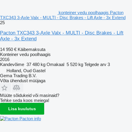
konteiner vedu poolhaagis Pacton
TXC343 3-Axle Valx - MULTI - Disc Brakes - Lift Axle - 3x Extend
25
Pacton TXC343 3-Axle Valx - MULTI - Disc Brakes - Lift
Axle - 3x Extend
14 950 €
Käibemaksuta
Konteiner vedu poolhaagis
2016
Kandevõime
37 480 kg
Omakaal
5 520 kg
Telgede arv
3
Holland, Oud Gastel
Gema Trading B.V.
Võta ühendust müüjaga
Müüte sõidukeid või masinaid?
Tehke seda koos meiega!
Lisa kuulutus
Pacton info