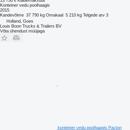
13 750 €
Käibemaksuta
Konteiner vedu poolhaagis
2015
Kandevõime
37 790 kg
Omakaal
5 210 kg
Telgede arv
3
Holland, Goes
Louis Boon Trucks & Trailers BV
Võta ühendust müüjaga
konteiner vedu poolhaagis Pacton