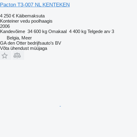
Pacton T3-007 NL KENTEKEN
4 250 €
Käibemaksuta
Konteiner vedu poolhaagis
2006
Kandevõime
34 600 kg
Omakaal
4 400 kg
Telgede arv
3
Belgia, Meer
GA den Otter bedrijfsauto’s BV
Võta ühendust müüjaga