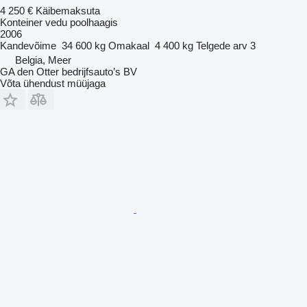
4 250 €
Käibemaksuta
Konteiner vedu poolhaagis
2006
Kandevõime
34 600 kg
Omakaal
4 400 kg
Telgede arv
3
Belgia, Meer
GA den Otter bedrijfsauto’s BV
Võta ühendust müüjaga