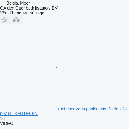
Belgia, Meer
GA den Otter bedrijfsauto’s BV
Võta ühendust müüjaga
konteiner vedu poolhaagis Pacton T3-
007 NL KENTEKEN
16
VIDEO