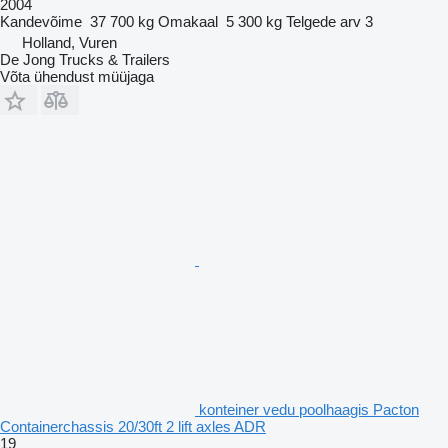
2004
Kandevõime
37 700 kg
Omakaal
5 300 kg
Telgede arv
3
Holland, Vuren
De Jong Trucks & Trailers
Võta ühendust müüjaga
konteiner vedu poolhaagis Pacton
Containerchassis 20/30ft 2 lift axles ADR
19