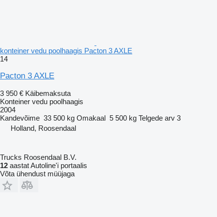
konteiner vedu poolhaagis Pacton 3 AXLE
14
Pacton 3 AXLE
3 950 €
Käibemaksuta
Konteiner vedu poolhaagis
2004
Kandevõime
33 500 kg
Omakaal
5 500 kg
Telgede arv
3
Holland, Roosendaal
Trucks Roosendaal B.V.
12
aastat Autoline'i portaalis
Võta ühendust müüjaga