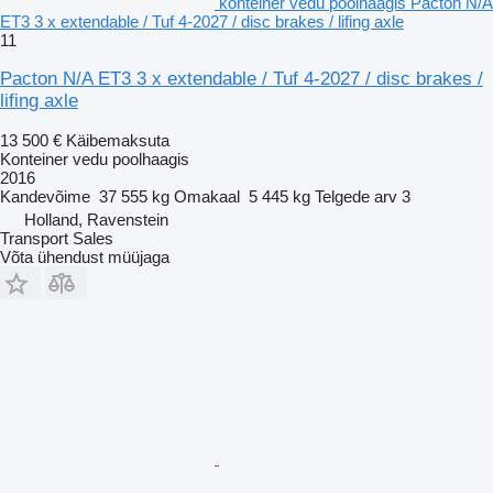
konteiner vedu poolhaagis Pacton N/A
ET3 3 x extendable / Tuf 4-2027 / disc brakes / lifing axle
11
Pacton N/A ET3 3 x extendable / Tuf 4-2027 / disc brakes /
lifing axle
13 500 €
Käibemaksuta
Konteiner vedu poolhaagis
2016
Kandevõime
37 555 kg
Omakaal
5 445 kg
Telgede arv
3
Holland, Ravenstein
Transport Sales
Võta ühendust müüjaga