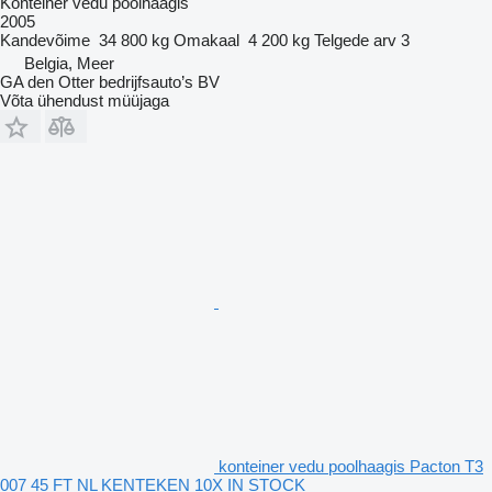
Konteiner vedu poolhaagis
2005
Kandevõime
34 800 kg
Omakaal
4 200 kg
Telgede arv
3
Belgia, Meer
GA den Otter bedrijfsauto’s BV
Võta ühendust müüjaga
konteiner vedu poolhaagis Pacton T3
007 45 FT NL KENTEKEN 10X IN STOCK