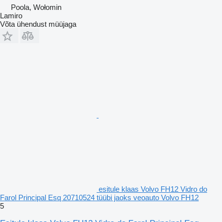
Poola, Wołomin
Lamiro
Võta ühendust müüjaga
esitule klaas Volvo FH12 Vidro do
Farol Principal Esq 20710524 tüübi jaoks veoauto Volvo FH12
5