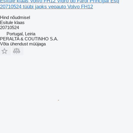
Esitule klaas Volvo FH12 Vidro do Farol Principal Esq
20710524 tüübi jaoks veoauto Volvo FH12
Hind nõudmisel
Esitule klaas
20710524
Portugal, Leiria
PERALTA & COUTINHO S.A.
Võta ühendust müüjaga