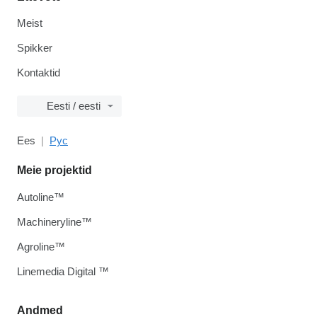
Meist
Spikker
Kontaktid
Eesti / eesti
Ees
Рус
Meie projektid
Autoline™
Machineryline™
Agroline™
Linemedia Digital ™
Andmed