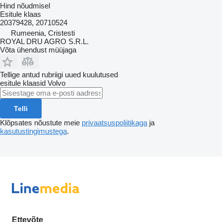
Hind nõudmisel
Esitule klaas
20379428, 20710524
Rumeenia, Cristesti
ROYAL DRU AGRO S.R.L.
Võta ühendust müüjaga
Tellige antud rubriigi uued kuulutused
esitule klaasid
Volvo
Telli
Klõpsates nõustute meie
privaatsuspoliitikaga
ja
kasutustingimustega
.
Ettevõte