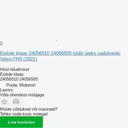
2
Esitule klaas 24056510 24056505 tüübi jaoks sadulveoki
Volvo FH5 (2021)
Hind nõudmisel
Esitule klaas
24056510 24056505
Poola, Wołomin
Lamiro
Võta ühendust müüjaga
Müüte sõidukeid või masinaid?
Tehke seda koos meiega!
Lisa kuulutus