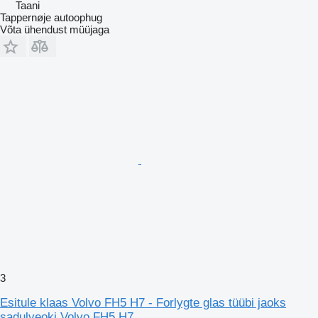
Taani
Tappernøje autoophug
Võta ühendust müüjaga
3
Esitule klaas Volvo FH5 H7 - Forlygte glas tüübi jaoks
sadulveoki Volvo FH5 H7