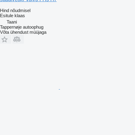
Hind nõudmisel
Esitule klaas
Taani
Tappernøje autoophug
Võta ühendust müüjaga