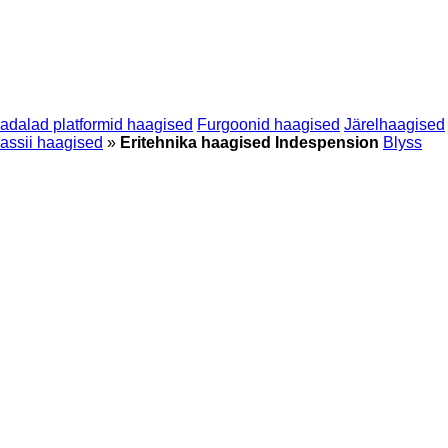
adalad platformid haagised
Furgoonid haagised
Järelhaagised
assii haagised
»
Eritehnika haagised Indespension
Blyss