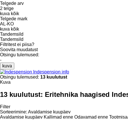
Telgede arv
2 telge
kuva kõik
Telgede mark
AL-KO
kuva kõik
Tandemsild
Tandemsild
Filtritest ei piisa?
Soovita muudatust
Otsingu tulemused:
-
kuva
Indespension info
Otsingu tulemused:
13 kuulutust
Kuva
13 kuulutust:
Eritehnika haagised Ind
Filter
Sorteerimine
:
Avaldamise kuupäev
Avaldamise kuupäev
Kallimad enne
Odavamad enne
Tootmisa