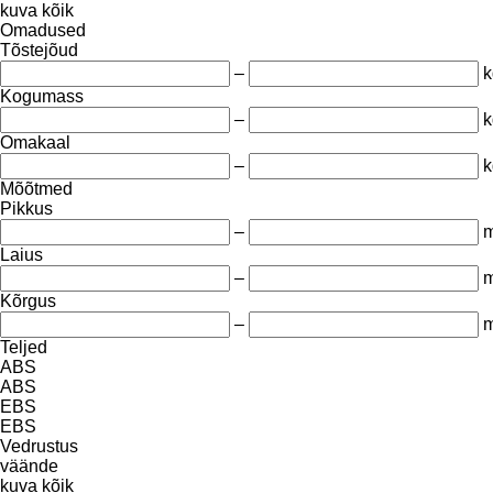
kuva kõik
Omadused
Tõstejõud
–
k
Kogumass
–
k
Omakaal
–
k
Mõõtmed
Pikkus
–
Laius
–
Kõrgus
–
Teljed
ABS
ABS
EBS
EBS
Vedrustus
väände
kuva kõik