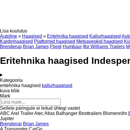
Lisa kuulutus
Autoline
»
Haagised
»
Eritehnika haagised
Kallurhaagised
Auto
Kardinhaagised
Platformid haagised
Metsaveokid haagised
Kü
Brenderup
Brian James
Fliegl
Humbaur
Ifor Williams Trailers
M
Eritehnika haagised Indespe
Kategooria
eritehnika haagised
kallurhaagised
kuva kõik
Mark
Sellele päringule ei leitud ühtegi vastet
ABC
Arel Trailer
Atec
Atlas
Balhanger
Besttrailers
Blomenröhr
Jupiter
Brenderup
Brian James
A Transporter
CarGo