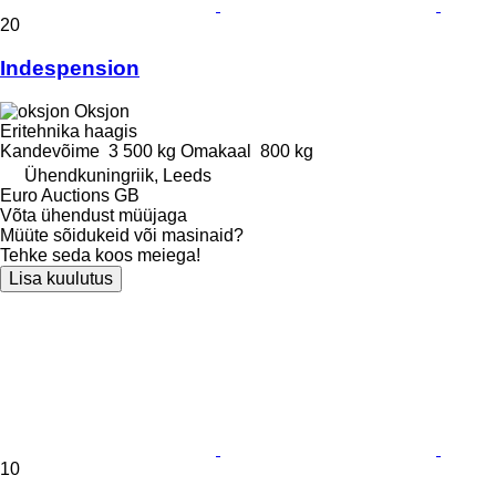
20
Indespension
Oksjon
Eritehnika haagis
Kandevõime
3 500 kg
Omakaal
800 kg
Ühendkuningriik, Leeds
Euro Auctions GB
Võta ühendust müüjaga
Müüte sõidukeid või masinaid?
Tehke seda koos meiega!
Lisa kuulutus
10