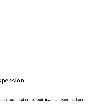
espension
asta - uuemad enne
Tootmisaasta - vanemad enne