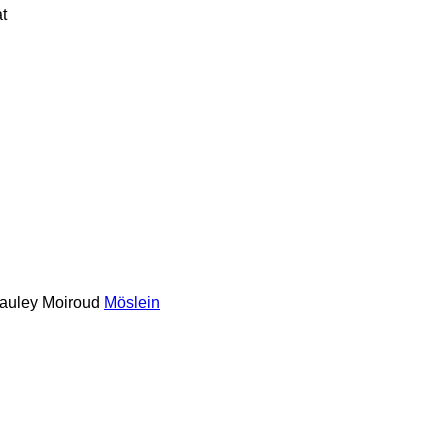
at
auley
Moiroud
Möslein