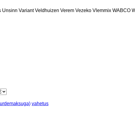
s
Unsinn
Variant
Veldhuizen
Verem
Vezeko
Vlemmix
WABCO
W
juurdemaksuga)
vahetus