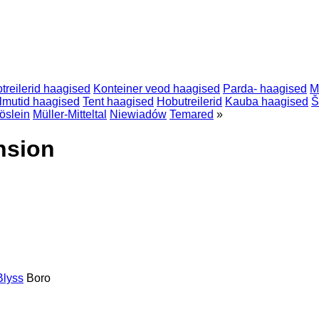
treilerid haagised
Konteiner veod haagised
Parda- haagised
M
lmutid haagised
Tent haagised
Hobutreilerid
Kauba haagised
Š
öslein
Müller-Mitteltal
Niewiadów
Temared
»
nsion
Blyss
Boro