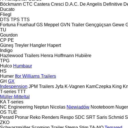
Böckmann
CTC
Castera
Cresci
D.A.C.
De Angelis
Definitive
D
Ducato
Fliegl
DTS
TPS
TTS
Fortuna
Fruehauf
GS Meppel
GVN Trailer
Gençgüçsan
Gewe
G
TU
Gourdon
CP
PE
Güneş Treyler
Hangler
Hapert
Indigo
Hazlewood Trailers
Henra
Hoffmann
Hubière
TPG
Hulco
Humbaur
HS
Humer
Ifor Williams Trailers
GH
GX
Indespension
JPM Trailers
Jyfa
K-Vagnen
KamCzepka
King
Kn
T-series
TTT
Müller-Mitteltal
KA
T-series
NC Engineering
Neptun
Nicolas
Niewiadów
Nooteboom
Nugen
OS
TUE
Perard
Pronar
Reko
Renders
Respo
SDC
SRT
Saris
Schmid
S
ZKO
Schwarzmüller
Scorpion Trailer
Stema
Stim
TA-NO
Temared