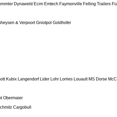
emmler
Dynaweld
Ecim
Emtech
Faymonville
Felling Trailers
Fi
heysen & Verpoort
Gniotpol
Goldhofer
ott
Kubix
Langendorf
Lider
Lohr
Lorries
Louault
MS Dorse
McC
t
Obermaier
chmitz Cargobull