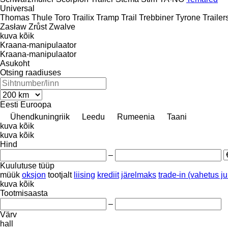
Universal
Thomas
Thule
Toro
Trailix
Tramp Trail
Trebbiner
Tyrone Trailer
Zasław
Zrůst
Zwalve
kuva kõik
Kraana-manipulaator
Kraana-manipulaator
Asukoht
Otsing raadiuses
Eesti
Euroopa
Ühendkuningriik
Leedu
Rumeenia
Taani
kuva kõik
kuva kõik
Hind
–
Kuulutuse tüüp
müük
oksjon
tootjalt
liising
krediit
järelmaks
trade-in (vahetus 
kuva kõik
Tootmisaasta
–
Värv
hall