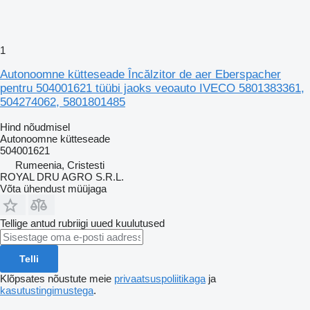
1
Autonoomne kütteseade Încălzitor de aer Eberspacher
pentru 504001621 tüübi jaoks veoauto IVECO 5801383361,
504274062, 5801801485
Hind nõudmisel
Autonoomne kütteseade
504001621
Rumeenia, Cristesti
ROYAL DRU AGRO S.R.L.
Võta ühendust müüjaga
Tellige antud rubriigi uued kuulutused
Telli
Klõpsates nõustute meie
privaatsuspoliitikaga
ja
kasutustingimustega
.