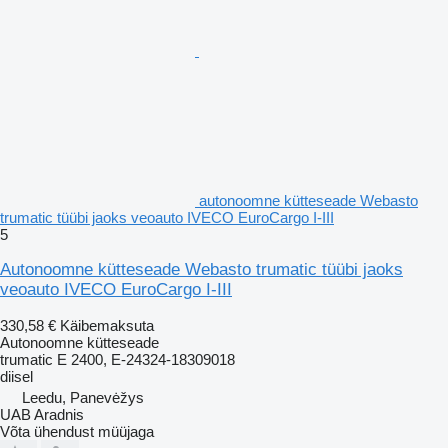
autonoomne kütteseade Webasto
trumatic tüübi jaoks veoauto IVECO EuroCargo I-III
5
Autonoomne kütteseade Webasto trumatic tüübi jaoks
veoauto IVECO EuroCargo I-III
330,58 €
Käibemaksuta
Autonoomne kütteseade
trumatic E 2400, E-24324-18309018
diisel
Leedu, Panevėžys
UAB Aradnis
Võta ühendust müüjaga