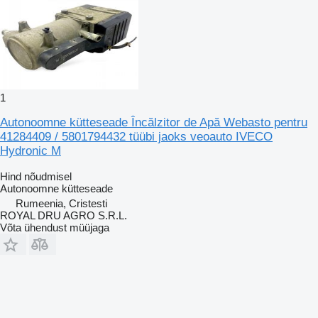
1
Autonoomne kütteseade Încălzitor de Apă Webasto pentru
41284409 / 5801794432 tüübi jaoks veoauto IVECO
Hydronic M
Hind nõudmisel
Autonoomne kütteseade
Rumeenia, Cristesti
ROYAL DRU AGRO S.R.L.
Võta ühendust müüjaga