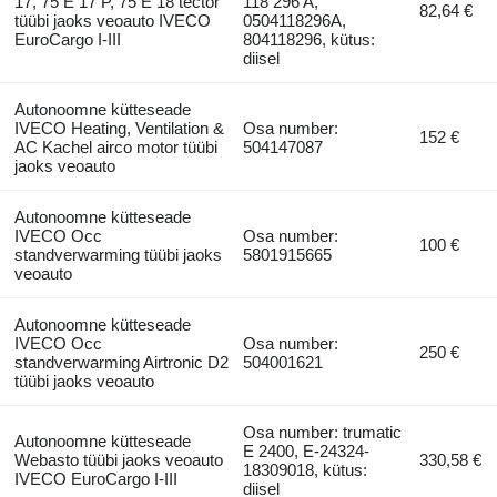
17, 75 E 17 P, 75 E 18 tector
118 296 A,
82,64 €
tüübi jaoks veoauto IVECO
0504118296A,
EuroCargo I-III
804118296, kütus:
diisel
Autonoomne kütteseade
IVECO Heating, Ventilation &
Osa number:
152 €
AC Kachel airco motor tüübi
504147087
jaoks veoauto
Autonoomne kütteseade
IVECO Occ
Osa number:
100 €
standverwarming tüübi jaoks
5801915665
veoauto
Autonoomne kütteseade
IVECO Occ
Osa number:
250 €
standverwarming Airtronic D2
504001621
tüübi jaoks veoauto
Osa number: trumatic
Autonoomne kütteseade
E 2400, E-24324-
Webasto tüübi jaoks veoauto
330,58 €
18309018, kütus:
IVECO EuroCargo I-III
diisel