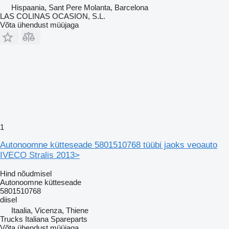
Hispaania, Sant Pere Molanta, Barcelona
LAS COLINAS OCASION, S.L.
Võta ühendust müüjaga
1
Autonoomne kütteseade 5801510768 tüübi jaoks veoauto
IVECO Stralis 2013>
Hind nõudmisel
Autonoomne kütteseade
5801510768
diisel
Itaalia, Vicenza, Thiene
Trucks Italiana Spareparts
Võta ühendust müüjaga