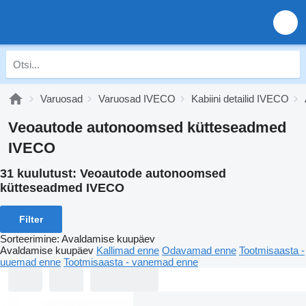
Varuosad
Varuosad IVECO
Kabiini detailid IVECO
Veoautode autonoomsed kütteseadmed
IVECO
31 kuulutust:
Veoautode autonoomsed
kütteseadmed IVECO
Filter
Sorteerimine
:
Avaldamise kuupäev
Avaldamise kuupäev
Kallimad enne
Odavamad enne
Tootmisaasta -
uuemad enne
Tootmisaasta - vanemad enne