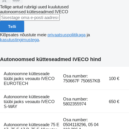
Tellige antud rubriigi uued kuulutused
autonoomsed kütteseadmed
IVECO
Telli
Klõpsates nõustute meie
privaatsuspoliitikaga
ja
kasutustingimustega
.
Autonoomsed kütteseadmed IVECO hind
Autonoomne kütteseade
Osa number:
tüübi jaoks veoauto IVECO
100 €
750667F 750657KB
EUROTECH
Autonoomne kütteseade
Osa number:
tüübi jaoks veoauto IVECO
650 €
5802355974
S-WAY
Osa number:
Autonoomne kütteseade 75 E
0504118296, 05 04