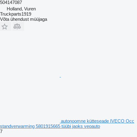
504147087
Holland, Vuren
Truckparts1919
Võta ühendust müüjaga
autonoomne kütteseade IVECO Occ
standverwarming 5801915665 tüübi jaoks veoauto
7