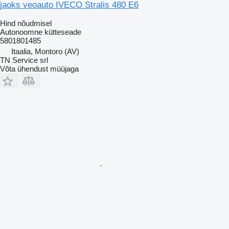
jaoks veoauto IVECO Stralis 480 E6
Hind nõudmisel
Autonoomne kütteseade
5801801485
Itaalia, Montoro (AV)
TN Service srl
Võta ühendust müüjaga