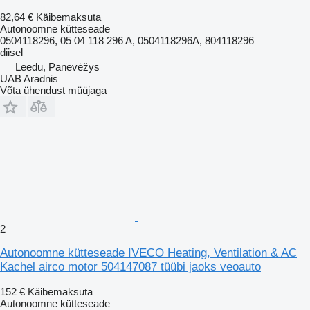
82,64 €
Käibemaksuta
Autonoomne kütteseade
0504118296, 05 04 118 296 A, 0504118296A, 804118296
diisel
Leedu, Panevėžys
UAB Aradnis
Võta ühendust müüjaga
2
Autonoomne kütteseade IVECO Heating, Ventilation & AC
Kachel airco motor 504147087 tüübi jaoks veoauto
152 €
Käibemaksuta
Autonoomne kütteseade