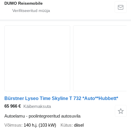
DUMO Reisemobile
Bürstner Lyseo Time Skyline T 732 *Auto**Hubbett*
65 966 €
Käibemaksuta
Autoelamu - poolintegreeritud autosuvila
Võimsus
140 h.j. (103 kW)
Kütus
diisel