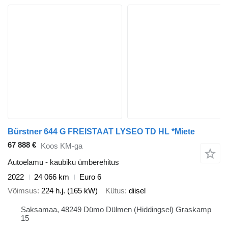
Bürstner 644 G FREISTAAT LYSEO TD HL *Miete
67 888 €
Koos KM-ga
Autoelamu - kaubiku ümberehitus
2022
24 066 km
Euro 6
Võimsus
224 h.j. (165 kW)
Kütus
diisel
Saksamaa, 48249 Dümo Dülmen (Hiddingsel) Graskamp
15