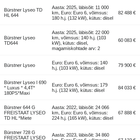
Aasta: 2025, läbisõit: 11 000
Bürstner Lyseo TD
km, Euro: Euro 6, võimsus:
82 488 €
HL 644
180 h.j. (132 kW), kütus: diisel
Aasta: 2025, läbisõit: 22 000
Bürstner Lyseo
km, võimsus: 140 h.j. (103
60 083 €
TD644
kW), kütus: diisel,
magamiskohtade arv: 2
Euro: Euro 6, võimsus: 140
Bürstner Lyseo
79 900 €
h.j. (103 kW), kütus: diisel
Bürstner Lyseo I 690
Euro: Euro 6, võimsus: 179
* Luxus * 4,4T*
84 033 €
h.j. (132 kW), kütus: diisel
180PS*Maxi
Bürstner 644 G
Aasta: 2022, läbisõit: 24 066
FREISTAAT LYSEO
km, Euro: Euro 6, võimsus:
67 888 €
TD HL *Miete
224 h.j. (165 kW), kütus: diisel
Bürstner 728 G
Aasta: 2023, läbisõit: 34 860
FREISTAAT LYSEO