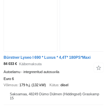
Bürstner Lyseo I 690 * Luxus * 4,4T* 180PS*Maxi
84 033 €
Käibemaksuta
Autoelamu - integreeritud autosuvila
Euro 6
Võimsus
179 h.j. (132 kW)
Kütus
diisel
Saksamaa, 48249 Dümo Dülmen (Hiddingsel) Graskamp
15