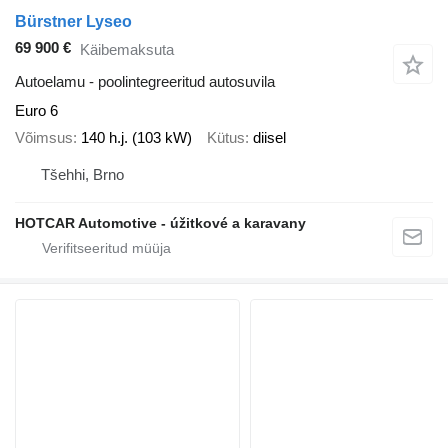
Bürstner Lyseo
69 900 €
Käibemaksuta
Autoelamu - poolintegreeritud autosuvila
Euro 6
Võimsus
140 h.j. (103 kW)
Kütus
diisel
Tšehhi, Brno
HOTCAR Automotive - úžitkové a karavany