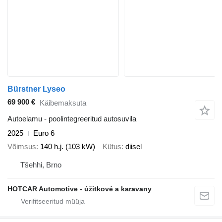
Bürstner Lyseo
69 900 €
Käibemaksuta
Autoelamu - poolintegreeritud autosuvila
2025
Euro 6
Võimsus
140 h.j. (103 kW)
Kütus
diisel
Tšehhi, Brno
HOTCAR Automotive - úžitkové a karavany