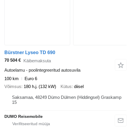
Bürstner Lyseo TD 690
70 504 €
Käibemaksuta
Autoelamu - poolintegreeritud autosuvila
100 km
Euro 6
Võimsus
180 h.j. (132 kW)
Kütus
diisel
Saksamaa, 48249 Dümo Dülmen (Hiddingsel) Graskamp
15
DUMO Reisemobile