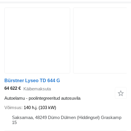
Bürstner Lyseo TD 644 G
64 622 €
Käibemaksuta
Autoelamu - poolintegreeritud autosuvila
Võimsus
140 h.j. (103 kW)
Saksamaa, 48249 Dümo Dülmen (Hiddingsel) Graskamp
15