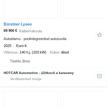
Bürstner Lyseo
69 900 €
Käibemaksuta
Autoelamu - poolintegreeritud autosuvila
2025
Euro 6
Võimsus
140 h.j. (103 kW)
Kütus
diisel
Tšehhi, Brno
HOTCAR Automotive - úžitkové a karavany