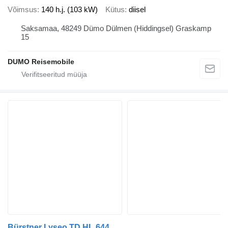
Võimsus
140 h.j. (103 kW)
Kütus
diisel
Saksamaa, 48249 Dümo Dülmen (Hiddingsel) Graskamp
15
DUMO Reisemobile
Bürstner Lyseo TD HL 644