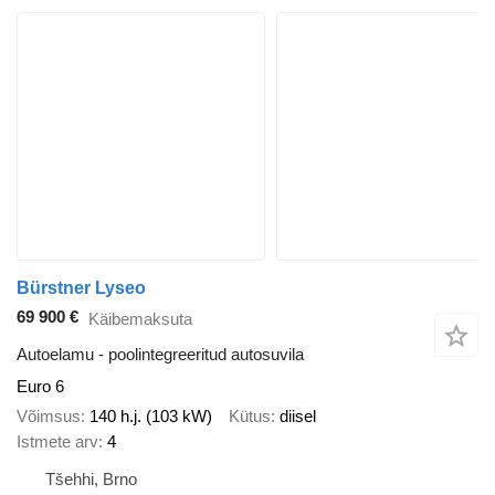
Bürstner Lyseo
69 900 €
Käibemaksuta
Autoelamu - poolintegreeritud autosuvila
Euro 6
Võimsus
140 h.j. (103 kW)
Kütus
diisel
Istmete arv
4
Tšehhi, Brno