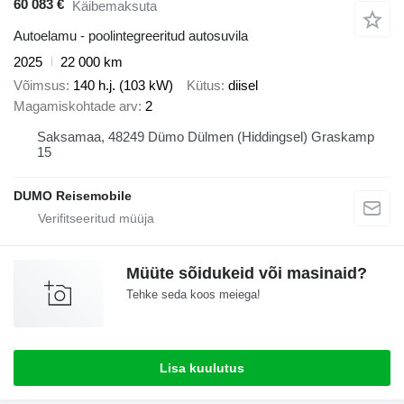
60 083 €
Käibemaksuta
Autoelamu - poolintegreeritud autosuvila
2025
22 000 km
Võimsus
140 h.j. (103 kW)
Kütus
diisel
Magamiskohtade arv
2
Saksamaa, 48249 Dümo Dülmen (Hiddingsel) Graskamp
15
DUMO Reisemobile
Müüte sõidukeid või masinaid?
Tehke seda koos meiega!
Lisa kuulutus