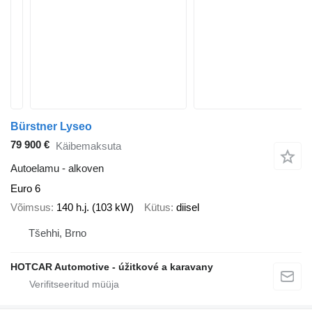
Bürstner Lyseo
79 900 €
Käibemaksuta
Autoelamu - alkoven
Euro 6
Võimsus
140 h.j. (103 kW)
Kütus
diisel
Tšehhi, Brno
HOTCAR Automotive - úžitkové a karavany