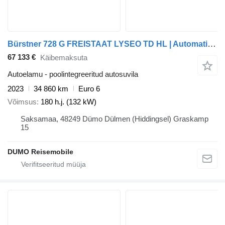
Bürstner 728 G FREISTAAT LYSEO TD HL | Automatik/180PS
67 133 €
Käibemaksuta
Autoelamu - poolintegreeritud autosuvila
2023
34 860 km
Euro 6
Võimsus
180 h.j. (132 kW)
Saksamaa, 48249 Dümo Dülmen (Hiddingsel) Graskamp
15
DUMO Reisemobile