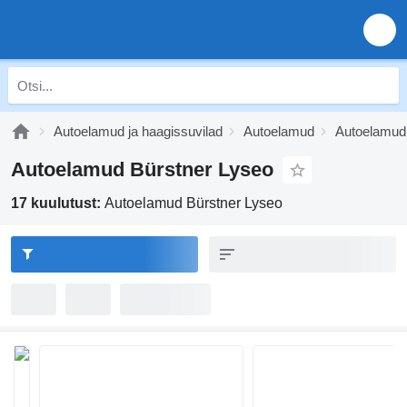
Autoelamud ja haagissuvilad
Autoelamud
Autoelamud
Autoelamud Bürstner Lyseo
17 kuulutust:
Autoelamud Bürstner Lyseo