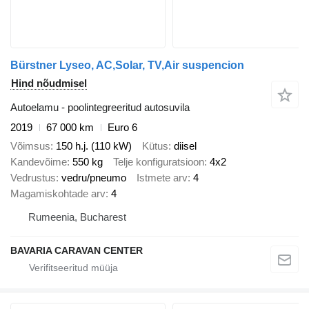
Bürstner Lyseo, AC,Solar, TV,Air suspencion
Hind nõudmisel
Autoelamu - poolintegreeritud autosuvila
2019
67 000 km
Euro 6
Võimsus
150 h.j. (110 kW)
Kütus
diisel
Kandevõime
550 kg
Telje konfiguratsioon
4x2
Vedrustus
vedru/pneumo
Istmete arv
4
Magamiskohtade arv
4
Rumeenia, Bucharest
BAVARIA CARAVAN CENTER