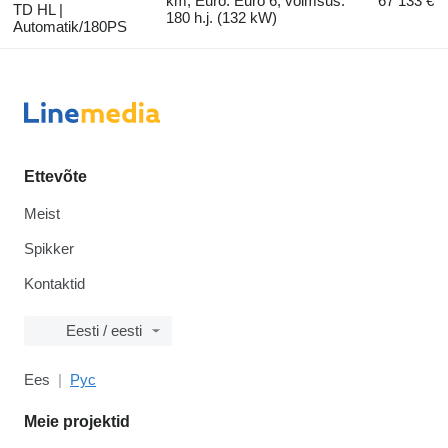
km, Euro: Euro 6, võimsus:
67 133 €
TD HL |
180 h.j. (132 kW)
Automatik/180PS
Ettevõte
Meist
Spikker
Kontaktid
Eesti / eesti
Ees
Рус
Meie projektid