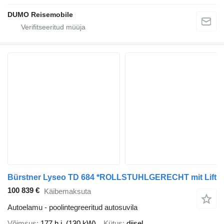
DUMO Reisemobile
Bürstner Lyseo TD 684 *ROLLSTUHLGERECHT mit Lift
100 839 €
Käibemaksuta
Autoelamu - poolintegreeritud autosuvila
Võimsus
177 h.j. (130 kW)
Kütus
diisel