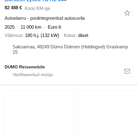
82 488 €
Koos KM-ga
Autoelamu - poolintegreeritud autosuvila
2025
11 000 km
Euro 6
Võimsus
180 h.j. (132 kW)
Kütus
diisel
Saksamaa, 48249 Dümo Dülmen (Hiddingsel) Graskamp
15
DUMO Reisemobile