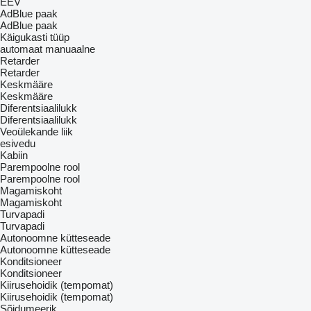
EEV
AdBlue paak
AdBlue paak
Käigukasti tüüp
automaat
manuaalne
Retarder
Retarder
Keskmääre
Keskmääre
Diferentsiaalilukk
Diferentsiaalilukk
Veoülekande liik
esivedu
Kabiin
Parempoolne rool
Parempoolne rool
Magamiskoht
Magamiskoht
Turvapadi
Turvapadi
Autonoomne kütteseade
Autonoomne kütteseade
Konditsioneer
Konditsioneer
Kiirusehoidik (tempomat)
Kiirusehoidik (tempomat)
Sõidumeerik