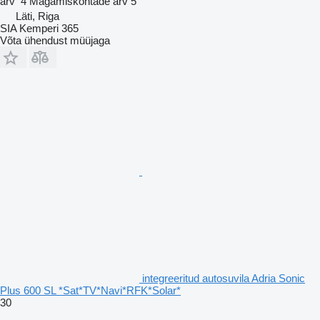
arv
4
Magamiskohtade arv
5
Läti, Riga
SIA Kemperi 365
Võta ühendust müüjaga
integreeritud autosuvila Adria Sonic
Plus 600 SL *Sat*TV*Navi*RFK*Solar*
30