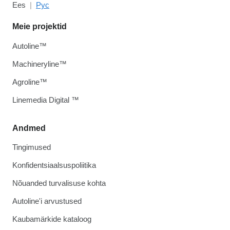
Ees
Рус
Meie projektid
Autoline™
Machineryline™
Agroline™
Linemedia Digital ™
Andmed
Tingimused
Konfidentsiaalsuspoliitika
Nõuanded turvalisuse kohta
Autoline'i arvustused
Kaubamärkide kataloog