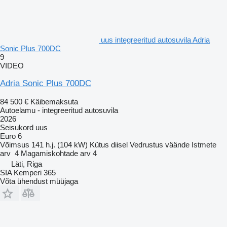
uus integreeritud autosuvila Adria
Sonic Plus 700DC
9
VIDEO
Adria Sonic Plus 700DC
84 500 €
Käibemaksuta
Autoelamu - integreeritud autosuvila
2026
Seisukord
uus
Euro 6
Võimsus
141 h.j. (104 kW)
Kütus
diisel
Vedrustus
väände
Istmete
arv
4
Magamiskohtade arv
4
Läti, Riga
SIA Kemperi 365
Võta ühendust müüjaga