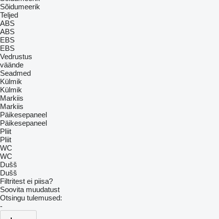
Sõidumeerik
Teljed
ABS
ABS
EBS
EBS
Vedrustus
väände
Seadmed
Külmik
Külmik
Markiis
Markiis
Päikesepaneel
Päikesepaneel
Pliit
Pliit
WC
WC
Dušš
Dušš
Filtritest ei piisa?
Soovita muudatust
Otsingu tulemused:
-