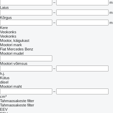
–
m
Laius
–
m
Kõrgus
–
m
Kere
Veokonks
Veokonks
Mootor, käigukast
Mootori mark
Fiat
Mercedes Benz
Mootori mudel
Mootori võimsus
–
h.j.
Kütus
diisel
Mootori maht
–
cm³
Tahmaosakeste filter
Tahmaosakeste filter
EEV