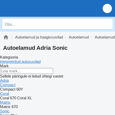
Autoelamud ja haagissuvilad
Autoelamud
Autoelamud
Autoelamud Adria Sonic
Kategooria
integreeritud autosuvilad
Mark
Sellele päringule ei leitud ühtegi vastet
Adria
Compact
Compact 60Y
Coral
Coral 670
Coral XL
Matrix
Matrix 670
Sonic