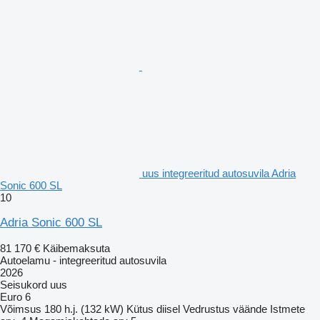
uus integreeritud autosuvila Adria
Sonic 600 SL
10
Adria Sonic 600 SL
81 170 €
Käibemaksuta
Autoelamu - integreeritud autosuvila
2026
Seisukord
uus
Euro 6
Võimsus
180 h.j. (132 kW)
Kütus
diisel
Vedrustus
väände
Istmete