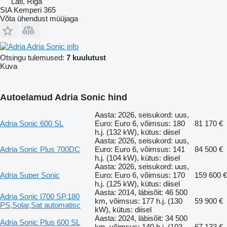
Läti, Riga
SIA Kemperi 365
Võta ühendust müüjaga
Adria Sonic info
Otsingu tulemused:
7 kuulutust
Kuva
Autoelamud Adria Sonic hind
Aasta: 2026, seisukord: uus,
Adria Sonic 600 SL
Euro: Euro 6, võimsus: 180
81 170 €
h.j. (132 kW), kütus: diisel
Aasta: 2026, seisukord: uus,
Adria Sonic Plus 700DC
Euro: Euro 6, võimsus: 141
84 500 €
h.j. (104 kW), kütus: diisel
Aasta: 2026, seisukord: uus,
Adria Super Sonic
Euro: Euro 6, võimsus: 170
159 600 €
h.j. (125 kW), kütus: diisel
Aasta: 2014, läbisõit: 46 500
Adria Sonic I700 SP,180
km, võimsus: 177 h.j. (130
59 900 €
PS,Solar,Sat automatisc
kW), kütus: diisel
Aasta: 2024, läbisõit: 34 500
Adria Sonic Plus 600 SL
km, võimsus: 140 h.j. (103
67 133 €