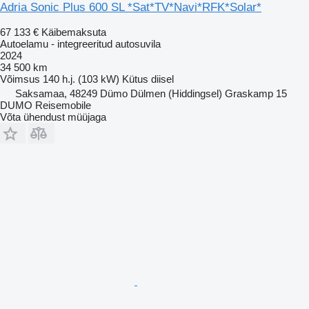
Adria Sonic Plus 600 SL *Sat*TV*Navi*RFK*Solar*
67 133 €
Käibemaksuta
Autoelamu - integreeritud autosuvila
2024
34 500 km
Võimsus
140 h.j. (103 kW)
Kütus
diisel
Saksamaa, 48249 Dümo Dülmen (Hiddingsel) Graskamp 15
DUMO Reisemobile
Võta ühendust müüjaga