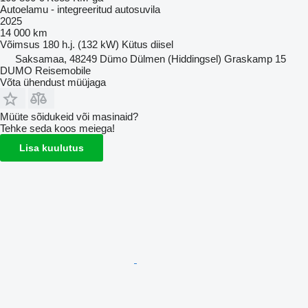
Autoelamu - integreeritud autosuvila
2025
14 000 km
Võimsus
180 h.j. (132 kW)
Kütus
diisel
Saksamaa, 48249 Dümo Dülmen (Hiddingsel) Graskamp 15
DUMO Reisemobile
Võta ühendust müüjaga
Müüte sõidukeid või masinaid?
Tehke seda koos meiega!
Lisa kuulutus