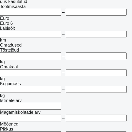
uus
kasutatud
Tootmisaasta
–
Euro
Euro 6
Läbisõit
–
km
Omadused
Tõstejõud
–
kg
Omakaal
–
kg
Kogumass
–
kg
Istmete arv
Magamiskohtade arv
–
Mõõtmed
Pikkus