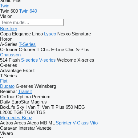
Sonic Plus
Twin
Twin 600
Twin 640
Vision
Bürstner
Copa
Elegance
Lineo
Lyseo
Nexxo
Signature
Horon
A-Series
T-Series
C-Tourer
C-tourer T
Chic E-Line
Chic S-Plus
Chausson
514
Flash
S-series
V-series
Welcome
X-series
C-series
Advantage
Esprit
T-Series
Fiat
Ducato
G-series
Weinsberg
Benimar
Transit
OnTour
Optima
Premium
Daily
EuroStar
Magirus
BoxLife
Sky i
Van TI
Van Ti Plus 650 MEG
L2000
TGE
TGM
TGS
Mercedes-Benz
Actros
Arocs
Atego
MB
ML
Sprinter
V-Class
Vito
Caravan
Interstar
Vanette
Vivaro