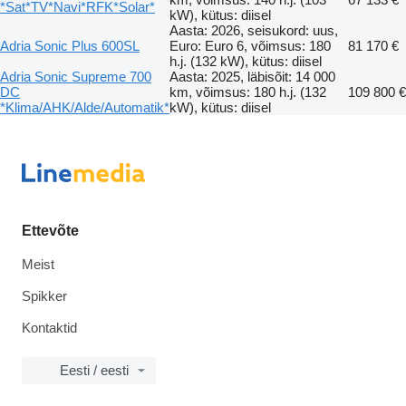
*Sat*TV*Navi*RFK*Solar*
kW), kütus: diisel
Aasta: 2026, seisukord: uus,
Adria Sonic Plus 600SL
Euro: Euro 6, võimsus: 180
81 170 €
h.j. (132 kW), kütus: diisel
Adria Sonic Supreme 700
Aasta: 2025, läbisõit: 14 000
DC
km, võimsus: 180 h.j. (132
109 800 €
*Klima/AHK/Alde/Automatik*
kW), kütus: diisel
Ettevõte
Meist
Spikker
Kontaktid
Eesti / eesti