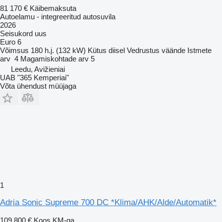
81 170 €
Käibemaksuta
Autoelamu - integreeritud autosuvila
2026
Seisukord
uus
Euro 6
Võimsus
180 h.j. (132 kW)
Kütus
diisel
Vedrustus
väände
Istmete
arv
4
Magamiskohtade arv
5
Leedu, Avižieniai
UAB "365 Kemperiai"
Võta ühendust müüjaga
1
Adria Sonic Supreme 700 DC *Klima/AHK/Alde/Automatik*
109 800 €
Koos KM-ga