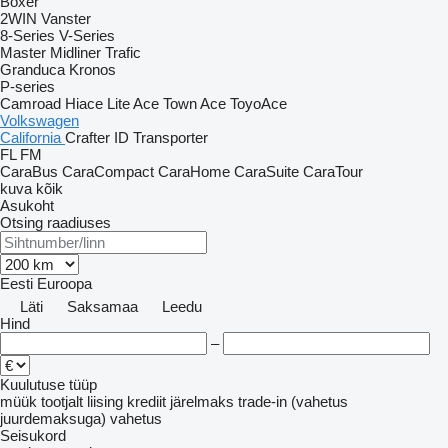
Boxer
2WIN
Vanster
8-Series
V-Series
Master
Midliner
Trafic
Granduca
Kronos
P-series
Camroad
Hiace
Lite Ace
Town Ace
ToyoAce
Volkswagen
California
Crafter
ID
Transporter
FL
FM
CaraBus
CaraCompact
CaraHome
CaraSuite
CaraTour
kuva kõik
Asukoht
Otsing raadiuses
Eesti
Euroopa
Läti
Saksamaa
Leedu
Hind
–
Kuulutuse tüüp
müük
tootjalt
liising
krediit
järelmaks
trade-in (vahetus
juurdemaksuga)
vahetus
Seisukord