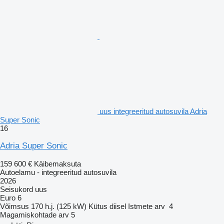
uus integreeritud autosuvila Adria
Super Sonic
16
Adria Super Sonic
159 600 €
Käibemaksuta
Autoelamu - integreeritud autosuvila
2026
Seisukord
uus
Euro 6
Võimsus
170 h.j. (125 kW)
Kütus
diisel
Istmete arv
4
Magamiskohtade arv
5