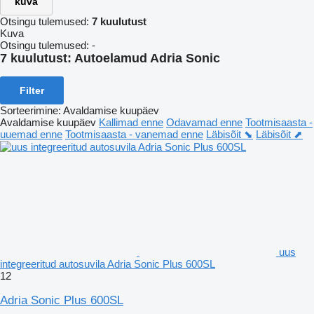
kuva
Otsingu tulemused:
7 kuulutust
Kuva
Otsingu tulemused:
-
7 kuulutust:
Autoelamud Adria Sonic
Filter
Sorteerimine
:
Avaldamise kuupäev
Avaldamise kuupäev
Kallimad enne
Odavamad enne
Tootmisaasta -
uuemad enne
Tootmisaasta - vanemad enne
Läbisõit ⬊
Läbisõit ⬈
uus
integreeritud autosuvila Adria Sonic Plus 600SL
12
Adria Sonic Plus 600SL