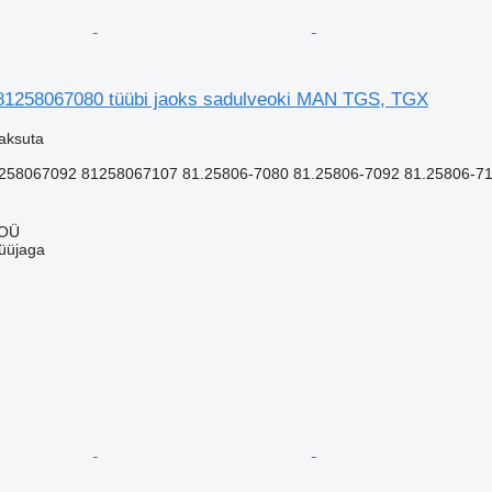
81258067080 tüübi jaoks sadulveoki MAN TGS, TGX
aksuta
258067092 81258067107 81.25806-7080 81.25806-7092 81.25806-7
 OÜ
üüjaga