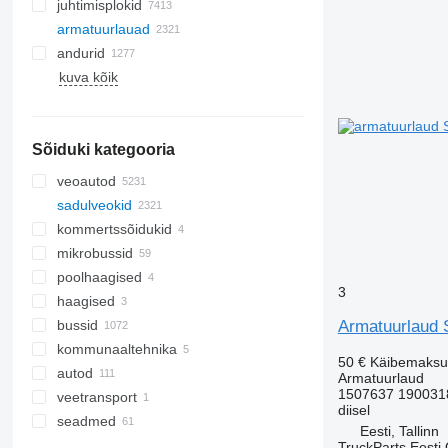
juhtimisplokid
armatuurlauad
andurid
kuva kõik
Sõiduki kategooria
veoautod
sadulveokid
kommertssõidukid
mikrobussid
poolhaagised
3
haagised
bussid
Armatuurlaud S
kommunaaltehnika
50 €
Käibemaksu
autod
tee-puhastustehnika
Armatuurlaud
1507637 190031
veetransport
kommunaalmasinad
liivapuisturid
diisel
seadmed
prügiautod
Eesti, Tallinn
veokite ja haagiste seadmed
TruckParts Eesti