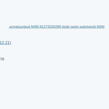
armatuurlaud MAN 81272026286 tüübi jaoks sadulveoki MAN
12.21)
170