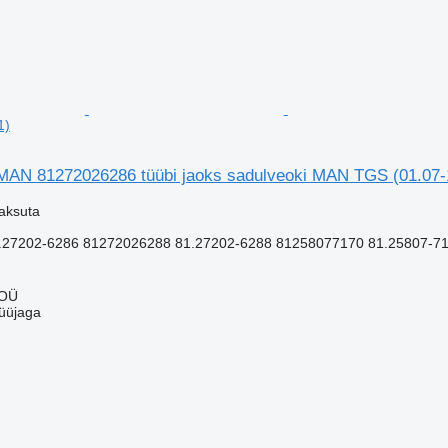
1)
MAN 81272026286 tüübi jaoks sadulveoki MAN TGS (01.07-
aksuta
.27202-6286 81272026288 81.27202-6288 81258077170 81.25807-7
 OÜ
üüjaga