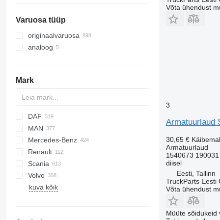
Võta ühendust m
hüdraulilised tagaluugid
Varuosa tüüp
kraanad-manipulaatorid
külmutusseadmed
originaalvaruosa
analoog
Mark
3
DAF
Armatuurlaud S
MAN
CF
Cargo
EuroCargo
30,65 €
Käibema
Mercedes-Benz
LF
F-MAX
Eurotech
L2000
Armatuurlaud
Renault
XF
S-Way
LE
A-Class
Canter
1540673 190031
diisel
Scania
XG
Stralis
TGA
Actros
Kerax
Eesti, Tallinn
Volvo
Trakker
TGL
Antos
Magnum
G-series
E-series
TruckParts Eesti
kuva kõik
X-Way
TGM
Arocs
Major
L-series
B-series
Võta ühendust m
TGS
Atego
Maxity
P-series
FE
TGX
Axor
Midlum
R-series
FH
Müüte sõidukeid 