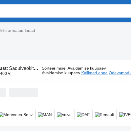
kite armatuurlauad
ust:
Sadulveokite armatuurlauad
Sorteerimine
:
Avaldamise kuupäev
Avaldamise kuupäev
Kallimad enne
Odavamad 
 400 €