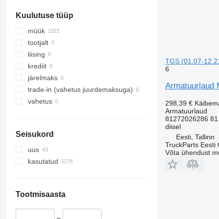
Kuulutuse tüüp
müük
tootjalt
liising
TGS (01.07-12.2
krediit
6
järelmaks
Armatuurlaud 
trade-in (vahetus juurdemaksuga)
vahetus
298,39 €
Käibem
Armatuurlaud
81272026286 81
diisel
Seisukord
Eesti, Tallinn
TruckParts Eesti
uus
Võta ühendust m
kasutatud
Tootmisaasta
–