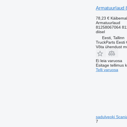
Armatuurlaud 
78,23 €
Käibema
Armatuurlaud
81258067064 81
diisel
Eesti, Tallinn
TruckParts Eesti
Võta ühendust m
Ei leia varuosa
Esitage tellimus 
Telli varuosa
sadulveoki Scani
7