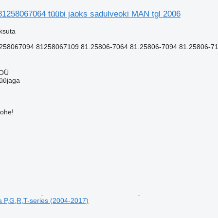
81258067064 tüübi jaoks sadulveoki MAN tgl 2006
ksuta
258067094 81258067109 81.25806-7064 81.25806-7094 81.25806-71
 OÜ
üüjaga
kohe!
a P,G,R,T-series (2004-2017)