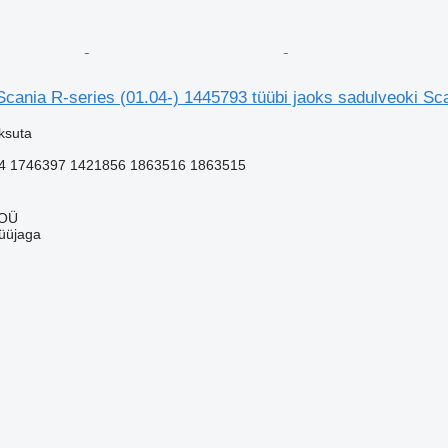
cania R-series (01.04-) 1445793 tüübi jaoks sadulveoki Sc
ksuta
4 1746397 1421856 1863516 1863515
 OÜ
üüjaga