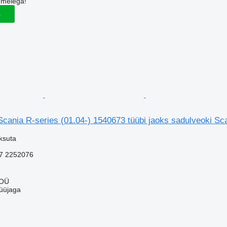
 meiega!
s
cania R-series (01.04-) 1540673 tüübi jaoks sadulveoki Sc
ksuta
7 2252076
 OÜ
üüjaga