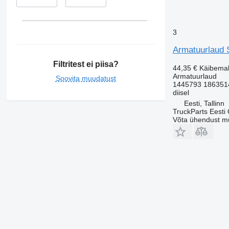
3
Armatuurlaud S
Filtritest ei piisa?
44,35 €
Käibema
Armatuurlaud
Soovita muudatust
1445793 186351
diisel
Eesti, Tallinn
TruckParts Eesti
Võta ühendust m