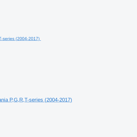
ania P,G,R,T-series (2004-2017)