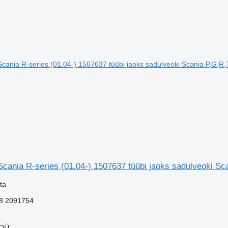
cania R-series (01.04-) 1507637 tüübi jaoks sadulveoki Sc
ta
8 2091754
 OÜ