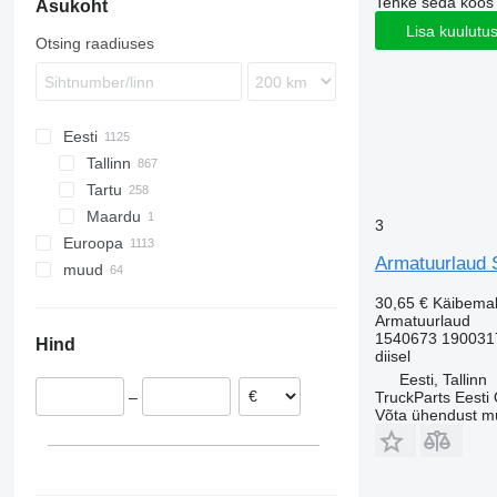
Tehke seda koos
Asukoht
Econic
Premium
S-series
FL
Lisa kuulutu
Vario
T-series
FM
Otsing raadiuses
FMX
VNL
Eesti
Tallinn
Tartu
Maardu
3
Euroopa
Armatuurlaud S
muud
Leedu
Poola
Ukraina
30,65 €
Käibema
Armatuurlaud
Rumeenia
1540673 190031
Hind
Holland
diisel
Portugal
Eesti, Tallinn
–
TruckParts Eesti
Itaalia
Võta ühendust m
Tšehhi
Belgia
kuva kõik