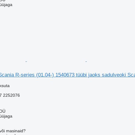
üüjaga
cania R-series (01.04-) 1540673 tüübi jaoks sadulveoki Sc
ksuta
7 2252076
 OÜ
üüjaga
või masinaid?