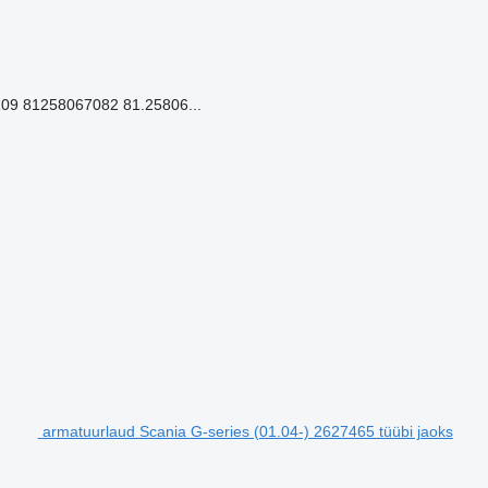
09 81258067082 81.25806...
armatuurlaud Scania G-series (01.04-) 2627465 tüübi jaoks