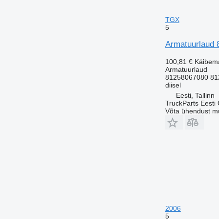
TGX
5
Armatuurlaud 
100,81 €
Käibem
Armatuurlaud
81258067080 81
diisel
Eesti, Tallinn
TruckParts Eesti
Võta ühendust m
2006
5