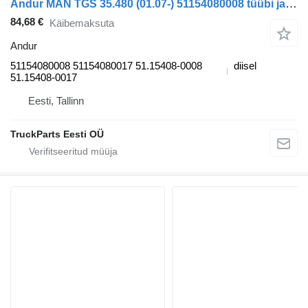
Andur MAN TGS 35.480 (01.07-) 51154080008 tüübi jaoks sadulveoki MAN TGL, TGM, TGS, TGX (2005-2021)
84,68 €
Käibemaksuta
Andur
51154080008 51154080017 51.15408-0008
diisel
51.15408-0017
Eesti, Tallinn
TruckParts Eesti OÜ