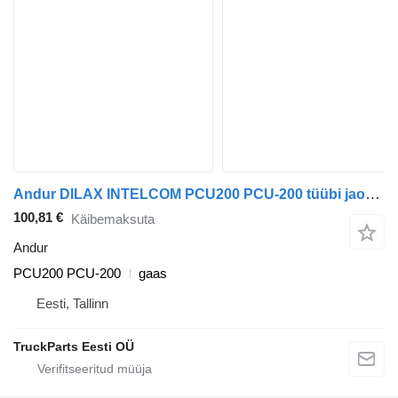
Andur DILAX INTELCOM PCU200 PCU-200 tüübi jaoks bussi MAN Lion's bus (1991-)
100,81 €
Käibemaksuta
Andur
PCU200 PCU-200
gaas
Eesti, Tallinn
TruckParts Eesti OÜ