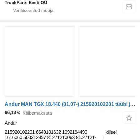
TruckParts Eesti OÜ
Andur MAN TGX 18.440 (01.07-) 215920102201 tüübi jaoks sadulveoki MAN TGL, TGM, TGS, TGX (2005-2021)
66,13 €
Käibemaksuta
Andur
215920102201 6649101632 1092194490
diisel
1616060 500312997 81271210063 81.27121-