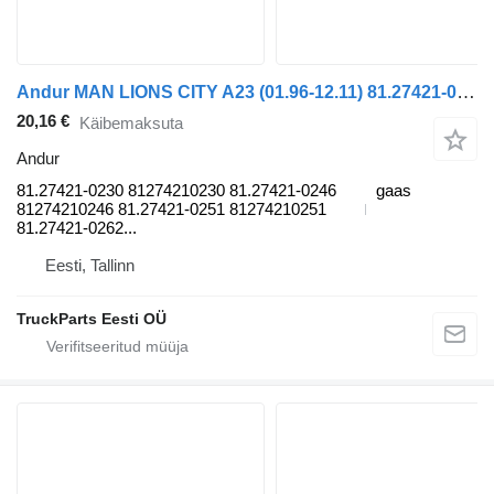
Andur MAN LIONS CITY A23 (01.96-12.11) 81.27421-0230 tüübi jaoks bussi MAN Lion's bus (1991-)
20,16 €
Käibemaksuta
Andur
81.27421-0230 81274210230 81.27421-0246
gaas
81274210246 81.27421-0251 81274210251
81.27421-0262...
Eesti, Tallinn
TruckParts Eesti OÜ