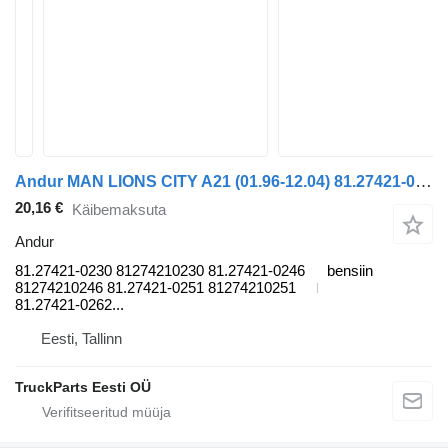
Andur MAN LIONS CITY A21 (01.96-12.04) 81.27421-0230 tüübi jaoks bussi MAN Lion's bus (1991-)
20,16 €
Käibemaksuta
Andur
81.27421-0230 81274210230 81.27421-0246
bensiin
81274210246 81.27421-0251 81274210251
81.27421-0262...
Eesti, Tallinn
TruckParts Eesti OÜ