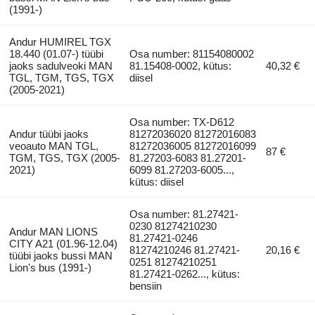
(1991-)
Andur HUMIREL TGX
18.440 (01.07-) tüübi
Osa number: 81154080002
jaoks sadulveoki MAN
81.15408-0002, kütus:
40,32 €
TGL, TGM, TGS, TGX
diisel
(2005-2021)
Osa number: TX-D612
Andur tüübi jaoks
81272036020 81272016083
veoauto MAN TGL,
81272036005 81272016099
87 €
TGM, TGS, TGX (2005-
81.27203-6083 81.27201-
2021)
6099 81.27203-6005...,
kütus: diisel
Osa number: 81.27421-
0230 81274210230
Andur MAN LIONS
81.27421-0246
CITY A21 (01.96-12.04)
81274210246 81.27421-
20,16 €
tüübi jaoks bussi MAN
0251 81274210251
Lion's bus (1991-)
81.27421-0262..., kütus:
bensiin