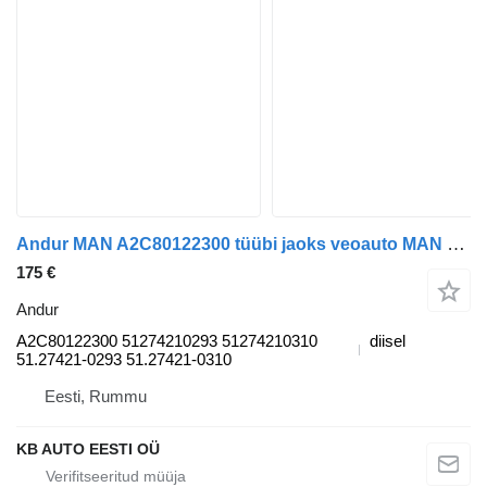
Andur MAN A2C80122300 tüübi jaoks veoauto MAN TGL, TGM, TGS, TGX (2005-2021)
175 €
Andur
A2C80122300 51274210293 51274210310
diisel
51.27421-0293 51.27421-0310
Eesti, Rummu
KB AUTO EESTI OÜ