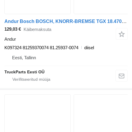
Andur Bosch BOSCH, KNORR-BREMSE TGX 18.470 (01.20-) K097324 tüübi jaoks sadulveoki MAN TGL, TGM, TGS, TGX (2020-)
129,03 €
Käibemaksuta
Andur
K097324 81259370074 81.25937-0074
diisel
Eesti, Tallinn
TruckParts Eesti OÜ