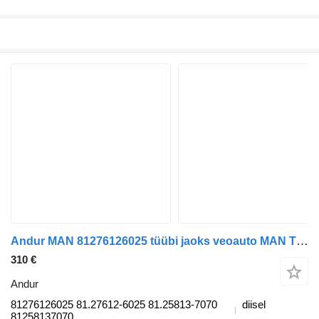
Andur MAN 81276126025 tüübi jaoks veoauto MAN TGL, TGM, TGS, TGX (2005-2021)
310 €
Andur
81276126025 81.27612-6025 81.25813-7070
diisel
81258137070