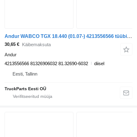
Andur WABCO TGX 18.440 (01.07-) 4213556566 tüübi jaoks sadulveoki MAN TGL, TGM, TGS, TGX (2005-2021)
30,65 €
Käibemaksuta
Andur
4213556566 81326906032 81.32690-6032
diisel
Eesti, Tallinn
TruckParts Eesti OÜ