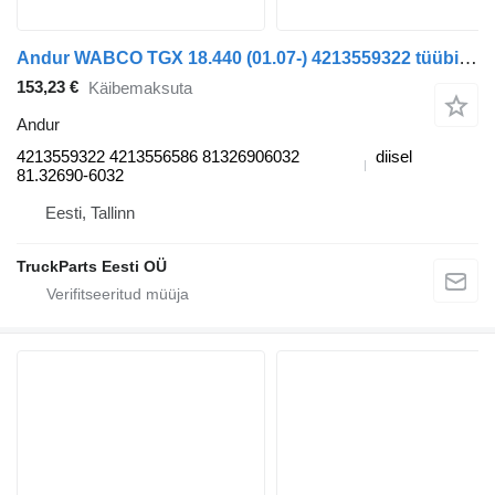
Andur WABCO TGX 18.440 (01.07-) 4213559322 tüübi jaoks sadulveoki MAN TGL, TGM, TGS, TGX (2005-2021)
153,23 €
Käibemaksuta
Andur
4213559322 4213556586 81326906032
diisel
81.32690-6032
Eesti, Tallinn
TruckParts Eesti OÜ