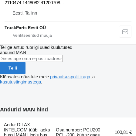
2110474 1448082 41200708...
Eesti, Tallinn
TruckParts Eesti OÜ
Tellige antud rubriigi uued kuulutused
andurid
MAN
Telli
Klõpsates nõustute meie
privaatsuspoliitikaga
ja
kasutustingimustega
.
Andurid MAN hind
Andur DILAX
INTELCOM tüübi jaoks
Osa number: PCU200
100,81 €
bussi MAN Lion's bus
PCU-200, kütus: gaas