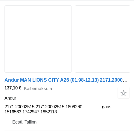
Andur MAN LIONS CITY A26 (01.98-12.13) 2171.20002515 tüübi jaoks bussi MAN Lion's bus (1991-)
137,10 €
Käibemaksuta
Andur
2171.20002515 217120002515 1809290
gaas
1516563 1742947 1852113
Eesti, Tallinn