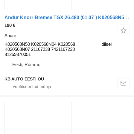
Andur Knorr-Bremse TGX 26.480 (01.07-) K020568N50 tüübi jaoks veoauto MAN TGL, TGM, TGS, TGX (2005-2021)
190 €
Andur
K020568N50 K020568N04 K020568
diisel
K020568N07 21167238 7421167238
81259370051
Eesti, Rummu
KB AUTO EESTI OÜ