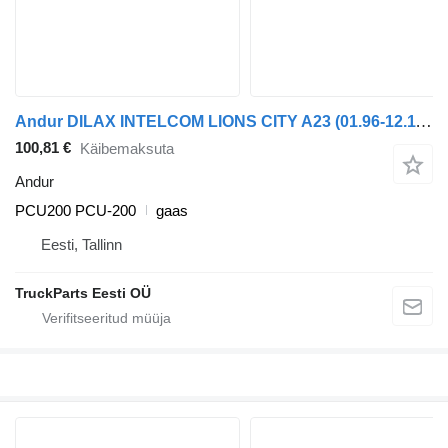
Andur DILAX INTELCOM LIONS CITY A23 (01.96-12.11) PCU200 PCU-200 tüübi jaoks bussi MAN Lion's bus (1991-)
100,81 €
Käibemaksuta
Andur
PCU200 PCU-200
gaas
Eesti, Tallinn
TruckParts Eesti OÜ