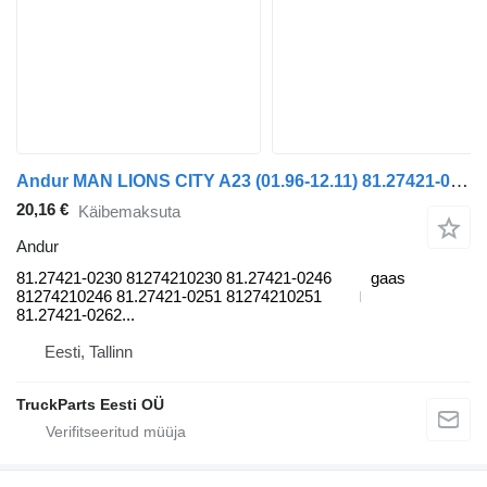
Andur MAN LIONS CITY A23 (01.96-12.11) 81.27421-0230 tüübi jaoks bussi MAN Lion's bus (1991-)
20,16 €
Käibemaksuta
Andur
81.27421-0230 81274210230 81.27421-0246
gaas
81274210246 81.27421-0251 81274210251
81.27421-0262...
Eesti, Tallinn
TruckParts Eesti OÜ