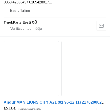
0063 42536437 0105428017...
Eesti, Tallinn
TruckParts Eesti OÜ
Andur MAN LIONS CITY A21 (01.96-12.11) 217020002200 tüübi jaoks bussi MAN Lion's bus (1991-)
60,48 €
Käibemaksuta