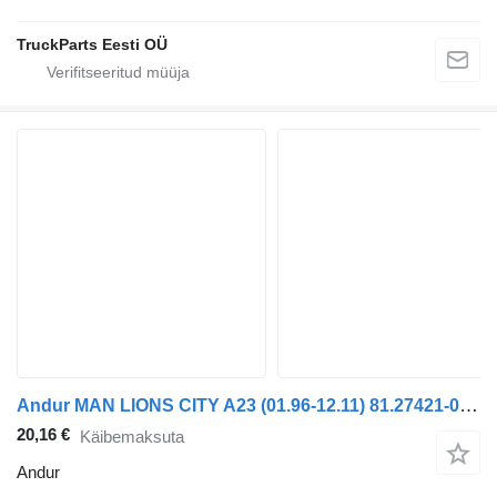
TruckParts Eesti OÜ
Andur MAN LIONS CITY A23 (01.96-12.11) 81.27421-0230 tüübi jaoks bussi MAN Lion's bus (1991-)
20,16 €
Käibemaksuta
Andur