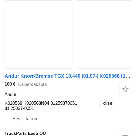
Andur Knorr-Bremse TGX 18.440 (01.07-) K020568 tüübi jaoks veoauto MAN TGL, TGM, TGS, TGX (2005-2021)
100 €
Käibemaksuta
Andur
K020568 K020568N04 81259370051
diisel
81.25937-0051
Eesti, Tallinn
TruckParts Eesti OÜ