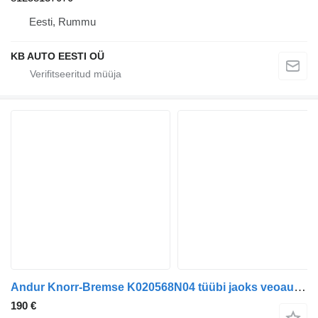
Eesti, Rummu
KB AUTO EESTI OÜ
Andur Knorr-Bremse K020568N04 tüübi jaoks veoauto MAN TGL, TGM, TGS, TGX (2005-2021)
190 €