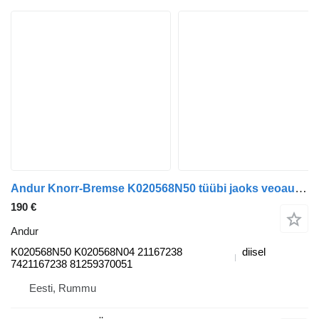
Andur Knorr-Bremse K020568N50 tüübi jaoks veoauto MAN TGL, TGM, TGS, TGX (2005-2021)
190 €
Andur
K020568N50 K020568N04 21167238
diisel
7421167238 81259370051
Eesti, Rummu