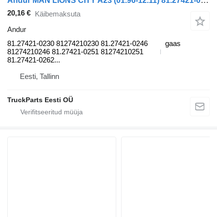
Andur MAN LIONS CITY A23 (01.96-12.11) 81.27421-0230 tüübi jaoks bussi MAN Lion's bus (1991-)
20,16 €
Käibemaksuta
Andur
81.27421-0230 81274210230 81.27421-0246
gaas
81274210246 81.27421-0251 81274210251
81.27421-0262...
Eesti, Tallinn
TruckParts Eesti OÜ