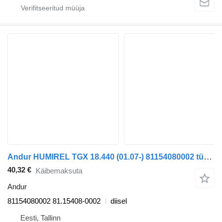
Andur HUMIREL TGX 18.440 (01.07-) 81154080002 tüübi jaoks sadulveoki MAN TGL, TGM, TGS, TGX (2005-2021)
40,32 €
Käibemaksuta
Andur
81154080002 81.15408-0002
diisel
Eesti, Tallinn