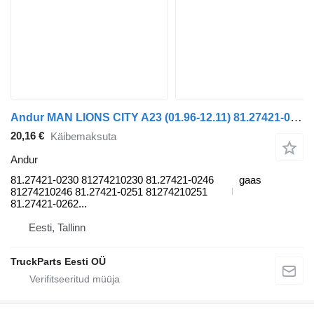
Andur MAN LIONS CITY A23 (01.96-12.11) 81.27421-0230 tüübi jaoks bussi MAN Lion's bus (1991-)
20,16 €
Käibemaksuta
Andur
81.27421-0230 81274210230 81.27421-0246
gaas
81274210246 81.27421-0251 81274210251
81.27421-0262...
Eesti, Tallinn
TruckParts Eesti OÜ