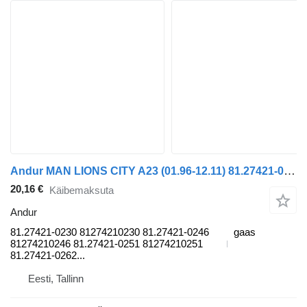
Andur MAN LIONS CITY A23 (01.96-12.11) 81.27421-0230 tüübi jaoks bussi MAN Lion's bus (1991-)
20,16 €
Käibemaksuta
Andur
81.27421-0230 81274210230 81.27421-0246
gaas
81274210246 81.27421-0251 81274210251
81.27421-0262...
Eesti, Tallinn