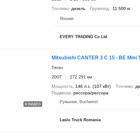
Топливо
дизель
Грузопод.
11 500 кг
Япония
EVERY TRADING Co Ltd
Mitsubishi CANTER 3 C 15 - BE Mini 
Тягач
2007
272 291 км
Мощность
146 л.с. (107 кВт)
Топливо
ди
Подвеска
рессора/рессора
Румыния, Bucharest
ВИДЕО
Laslo Truck Romania