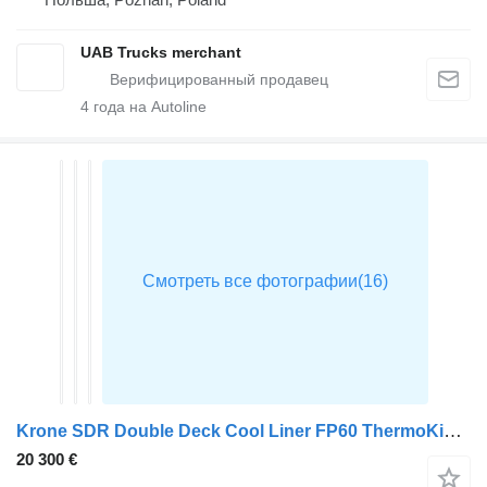
UAB Trucks merchant
4
года на Autoline
Krone SDR Double Deck Cool Liner FP60 ThermoKing SLXi 300 Lifting Axle
20 300 €