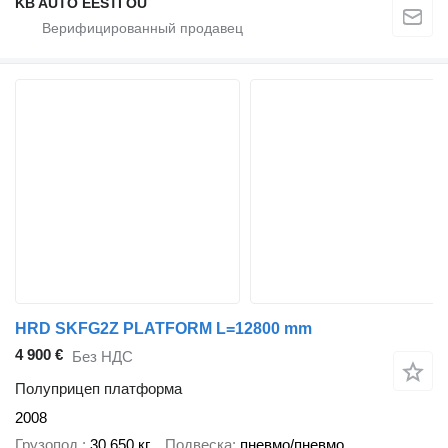
KB AUTO EESTI OÜ
HRD SKFG2Z PLATFORM L=12800 mm
4 900 €
Без НДС
Полуприцеп платформа
2008
Грузопод.
30 650 кг
Подвеска
пневмо/пневмо