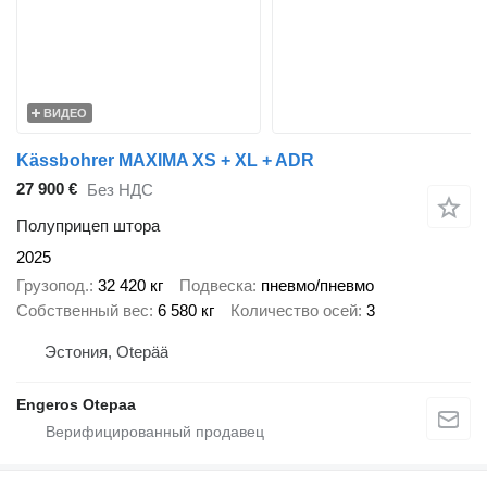
ВИДЕО
Kässbohrer MAXIMA XS + XL + ADR
27 900 €
Без НДС
Полуприцеп штора
2025
Грузопод.
32 420 кг
Подвеска
пневмо/пневмо
Собственный вес
6 580 кг
Количество осей
3
Эстония, Otepää
Engeros Otepaa