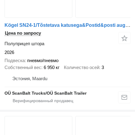
Kögel SN24-1/Tõstetava katusega&Postid&posti augud
Цена по запросу
Полуприцеп штора
2026
Подвеска
пневмо/пневмо
Собственный вес
6 950 кг
Количество осей
3
Эстония, Maardu
OÜ ScanBalt Trucks/OÜ ScanBalt Trailer