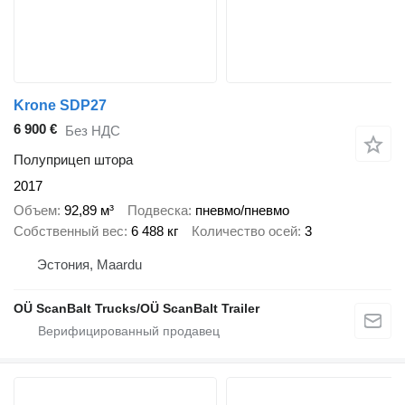
Krone SDP27
6 900 €
Без НДС
Полуприцеп штора
2017
Объем
92,89 м³
Подвеска
пневмо/пневмо
Собственный вес
6 488 кг
Количество осей
3
Эстония, Maardu
OÜ ScanBalt Trucks/OÜ ScanBalt Trailer