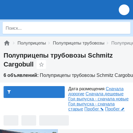
Полуприцепы
Полуприцепы трубовозы
Полуприце
Полуприцепы трубовозы Schmitz
Cargobull
6 объявлений:
Полуприцепы трубовозы Schmitz Cargobul
Дата размещения
Сначала
дорогие
Сначала дешевые
Год выпуска - сначала новые
Год выпуска - сначала
старые
Пробег ⬊
Пробег ⬈