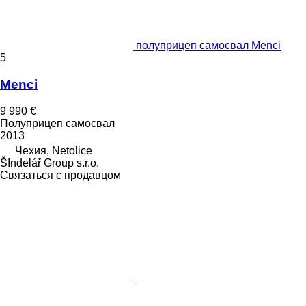
полуприцеп самосвал Menci
5
Menci
9 990 €
Полуприцеп самосвал
2013
Чехия, Netolice
ŠIndelář Group s.r.o.
Связаться с продавцом