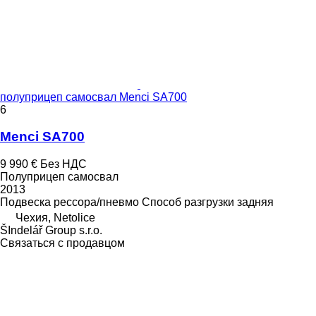
полуприцеп самосвал Menci SA700
6
Menci SA700
9 990 €
Без НДС
Полуприцеп самосвал
2013
Подвеска
рессора/пневмо
Способ разгрузки
задняя
Чехия, Netolice
ŠIndelář Group s.r.o.
Связаться с продавцом