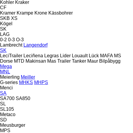
Kohler
Kraker
CF
Kramer
Krampe
Krone
Kässbohrer
SKB
XS
Kögel
SK
LAG
0-2
0-3
O-3
Lambrecht
Langendorf
SK
LeciTrailer
Leciñena
Legras
Lider
Louault
Lück
MAFA
MS
Dorse
MTD
Makinsan
Mas Trailer Tanker
Maur Bilpåbygg
Mega
MNL
Meierling
Meiller
G-series
MHKS
MHPS
Menci
SA
SA700
SA850
SL
SL105
Metaco
SD
Meusburger
MPS