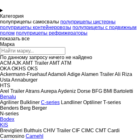
Категория
полуприцепы самосвалы
полуприцепы цистерны
полуприцепы контейнеровозы
полуприцепы с подвижным
полом
полуприцепы рефрижераторы
показать все
Марка
По данному запросу ничего не найдено
ACM
AJK
AMT Trailer
AMT
ATM
OKA
OKHS
OKS
Ackermann-Fruehauf
Adamoli
Adige
Alamen Trailer
Ali Riza
Usta
Annaburger
HTS
Arel Trailer
Atrans
Aurepa
Aydeniz Dorse
BFG
BMI
Bartoletti
Benalu
Agriliner
Bulkliner
C-series
Landliner
Optiliner
T-series
Benders
Berg
Berger
N-series
Bodex
KIS
Breviglieri
Bulthuis
CHIV Trailer
CIF
CIMC
CMT
Cardi
Carmosino
Carnehl