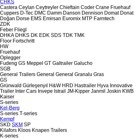
CHKS
Castera
Ceylan
Ceytreyler
Chieftain
Coder
Crane Fruehauf
Cuppers
D-Tec
DMC
Damm
Danson
Dennison
Domat
Donat
Doğan Dorse
EMS
Emirsan
Euromix MTP
Farmtech
ZDK
Feber
Fliegl
DHKA
DHKS
DK
EDK
SDS
TDK
TMK
Floor
Fortschritt
HW
Fruehauf
Oplegger
Fudeng
GS Meppel
GT
Galtrailer
Galucho
SGB
General Trailers
General
General
Granalu
Gras
GS
Grünwald
Gürleşenyıl
H&W
HRD
Hastrailer
Hyva
Innovative
Trailer
Inter Cars
Invepe
Istrail
JM-Kipper
Janmil
Joskin
KWB
Kaiser
S-series
Kel-Berg
S-series
T-series
Kempf
SKD
SKM
SP
Kilafors
Kloos
Knapen Trailers
K-series