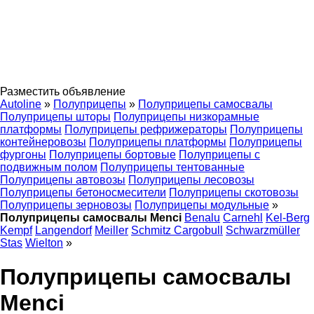
Разместить объявление
Autoline
»
Полуприцепы
»
Полуприцепы самосвалы
Полуприцепы шторы
Полуприцепы низкорамные
платформы
Полуприцепы рефрижераторы
Полуприцепы
контейнеровозы
Полуприцепы платформы
Полуприцепы
фургоны
Полуприцепы бортовые
Полуприцепы с
подвижным полом
Полуприцепы тентованные
Полуприцепы автовозы
Полуприцепы лесовозы
Полуприцепы бетоносмесители
Полуприцепы скотовозы
Полуприцепы зерновозы
Полуприцепы модульные
»
Полуприцепы самосвалы Menci
Benalu
Carnehl
Kel-Berg
Kempf
Langendorf
Meiller
Schmitz Cargobull
Schwarzmüller
Stas
Wielton
»
Полуприцепы самосвалы
Menci