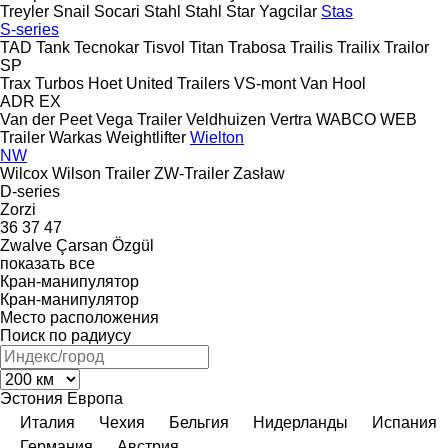
Treyler
Snail
Socari
Stahl
Stahl
Star Yagcilar
Stas
S-series
TAD
Tank
Tecnokar
Tisvol
Titan
Trabosa
Trailis
Trailix
Trailor
SP
Trax
Turbos Hoet
United Trailers
VS-mont
Van Hool
ADR
EX
Van der Peet
Vega Trailer
Veldhuizen
Vertra
WABCO
WEB
Trailer
Warkas
Weightlifter
Wielton
NW
Wilcox
Wilson Trailer
ZW-Trailer
Zasław
D-series
Zorzi
36
37
47
Zwalve
Çarsan
Özgül
показать все
Кран-манипулятор
Кран-манипулятор
Место расположения
Поиск по радиусу
Эстония
Европа
Италия
Чехия
Бельгия
Нидерланды
Испания
Германия
Австрия