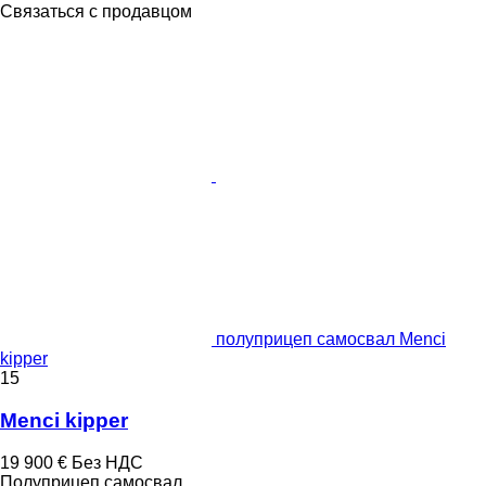
Связаться с продавцом
полуприцеп самосвал Menci
kipper
15
Menci kipper
19 900 €
Без НДС
Полуприцеп самосвал