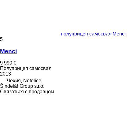
полуприцеп самосвал Menci
5
Menci
9 990 €
Полуприцеп самосвал
2013
Чехия, Netolice
ŠIndelář Group s.r.o.
Связаться с продавцом