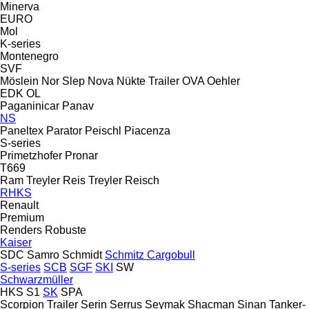
Minerva
EURO
Mol
K-series
Montenegro
SVF
Möslein
Nor Slep
Nova
Nükte Trailer
OVA
Oehler
EDK
OL
Paganinicar
Panav
NS
Paneltex
Parator
Peischl
Piacenza
S-series
Primetzhofer
Pronar
T669
Ram Treyler
Reis Treyler
Reisch
RHKS
Renault
Premium
Renders
Robuste
Kaiser
SDC
Samro
Schmidt
Schmitz Cargobull
S-series
SCB
SGF
SKI
SW
Schwarzmüller
HKS
S1
SK
SPA
Scorpion Trailer
Serin
Serrus
Seymak
Shacman
Sinan Tanker-