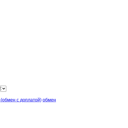
n (обмен с доплатой)
обмен