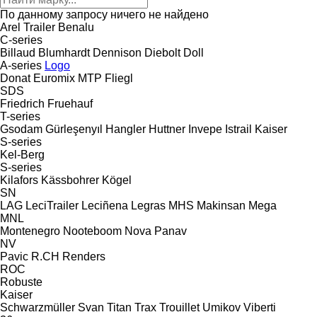
По данному запросу ничего не найдено
Arel Trailer
Benalu
C-series
Billaud
Blumhardt
Dennison
Diebolt
Doll
A-series
Logo
Donat
Euromix MTP
Fliegl
SDS
Friedrich
Fruehauf
T-series
Gsodam
Gürleşenyıl
Hangler
Huttner
Invepe
Istrail
Kaiser
S-series
Kel-Berg
S-series
Kilafors
Kässbohrer
Kögel
SN
LAG
LeciTrailer
Leciñena
Legras
MHS
Makinsan
Mega
MNL
Montenegro
Nooteboom
Nova
Panav
NV
Pavic
R.CH
Renders
ROC
Robuste
Kaiser
Schwarzmüller
Svan
Titan
Trax
Trouillet
Umikov
Viberti