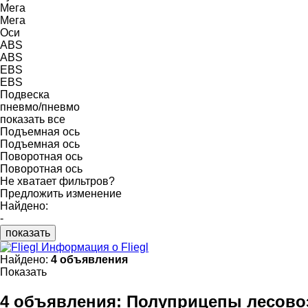
Мега
Мега
Оси
ABS
ABS
EBS
EBS
Подвеска
пневмо/пневмо
показать все
Подъемная ось
Подъемная ось
Поворотная ось
Поворотная ось
Не хватает фильтров?
Предложить изменение
Найдено:
-
показать
Информация о Fliegl
Найдено:
4 объявления
Показать
4 объявления:
Полуприцепы лесовоз