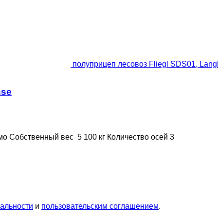
полуприцеп лесовоз Fliegl SDS01, Langho
hse
мо
Собственный вес
5 100 кг
Количество осей
3
альности
и
пользовательским соглашением
.