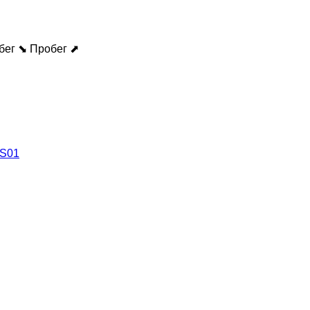
бег ⬊
Пробег ⬈
DS01