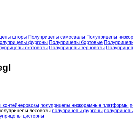
цепы шторы
Полуприцепы самосвалы
Полуприцепы низко
олуприцепы фургоны
Полуприцепы бортовые
Полуприцеп
луприцепы скотовозы
Полуприцепы зерновозы
Полуприце
egl
ы контейнеровозы
полуприцепы низкорамные платформы
п
полуприцепы лесовозы
полуприцепы фургоны
полуприцеп
уприцепы цистерны