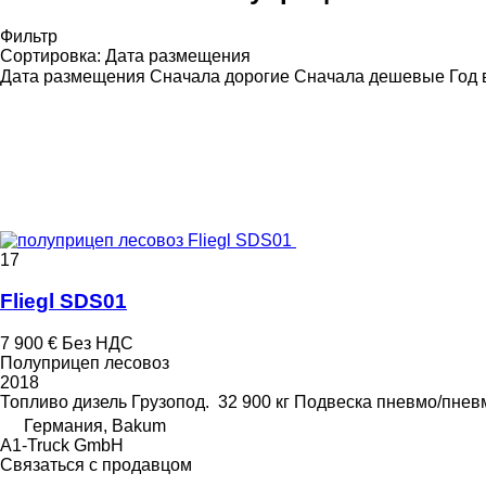
Фильтр
Сортировка
:
Дата размещения
Дата размещения
Сначала дорогие
Сначала дешевые
Год 
17
Fliegl SDS01
7 900 €
Без НДС
Полуприцеп лесовоз
2018
Топливо
дизель
Грузопод.
32 900 кг
Подвеска
пневмо/пнев
Германия, Bakum
A1-Truck GmbH
Связаться с продавцом