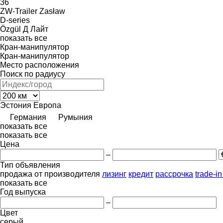
36
ZW-Trailer
Zasław
D-series
Özgül
Д Лайт
показать все
Кран-манипулятор
Кран-манипулятор
Место расположения
Поиск по радиусу
Эстония
Европа
Германия
Румыния
показать все
показать все
Цена
–
Тип объявления
продажа
от производителя
лизинг
кредит
рассрочка
trade-i
показать все
Год выпуска
–
Цвет
серый