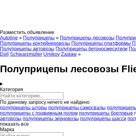
Разместить объявление
Autoline
»
Полуприцепы
»
Полуприцепы лесовозы
Полупри
Полуприцепы контейнеровозы
Полуприцепы платформы
П
Полуприцепы автовозы
Полуприцепы бетоносмесители
По
Doll
Schwarzmüller
Umikov
Zasław
»
Полуприцепы лесовозы Fli
Категория
По данному запросу ничего не найдено
полуприцепы шторы
полуприцепы самосвалы
полуприцеп
полуприцепы с подвижным полом
полуприцепы бортовые
автовозы
полуприцепы зерновозы
полуприцепы шасси
пол
показать все
Марка