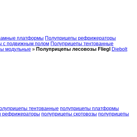
рамные платформы
Полуприцепы рефрижераторы
ы с подвижным полом
Полуприцепы тентованные
пы модульные
»
Полуприцепы лесовозы Fliegl
Diebolt
олуприцепы тентованные
полуприцепы платформы
ы рефрижераторы
полуприцепы скотовозы
полуприцепы