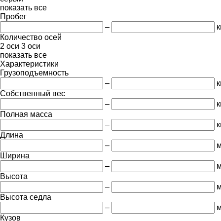
показать все
Пробег
–
к
Количество осей
2 оси
3 оси
показать все
Характеристики
Грузоподъемность
–
к
Собственный вес
–
к
Полная масса
–
к
Длина
–
Ширина
–
Высота
–
Высота седла
–
Кузов